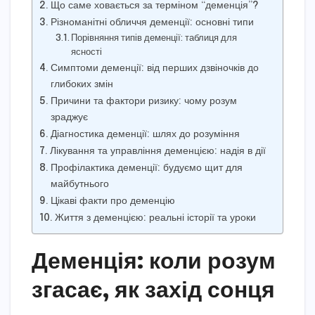
Що саме ховається за терміном “деменція”?
Різноманітні обличчя деменції: основні типи
Порівняння типів деменції: таблиця для
ясності
Симптоми деменції: від перших дзвіночків до
глибоких змін
Причини та фактори ризику: чому розум
зраджує
Діагностика деменції: шлях до розуміння
Лікування та управління деменцією: надія в дії
Профілактика деменції: будуємо щит для
майбутнього
Цікаві факти про деменцію
Життя з деменцією: реальні історії та уроки
Деменція: коли розум
згасає, як захід сонця