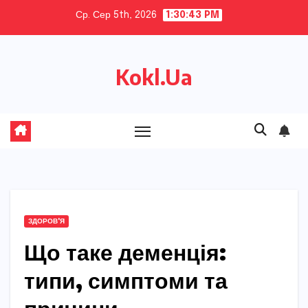
Skip
Ср. Сер 5th, 2026
1:30:44 PM
to
content
Kokl.Ua
ЗДОРОВ'Я
Що таке деменція:
типи, симптоми та