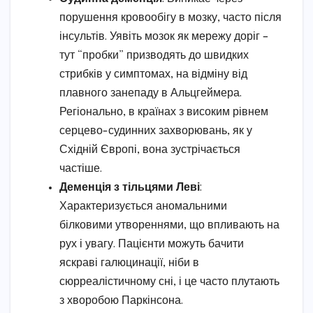
порушення кровообігу в мозку, часто після
інсультів. Уявіть мозок як мережу доріг –
тут “пробки” призводять до швидких
стрибків у симптомах, на відміну від
плавного занепаду в Альцгеймера.
Регіонально, в країнах з високим рівнем
серцево-судинних захворювань, як у
Східній Європі, вона зустрічається
частіше.
Деменція з тільцями Леві
:
Характеризується аномальними
білковими утвореннями, що впливають на
рух і увагу. Пацієнти можуть бачити
яскраві галюцинації, ніби в
сюрреалістичному сні, і це часто плутають
з хворобою Паркінсона.