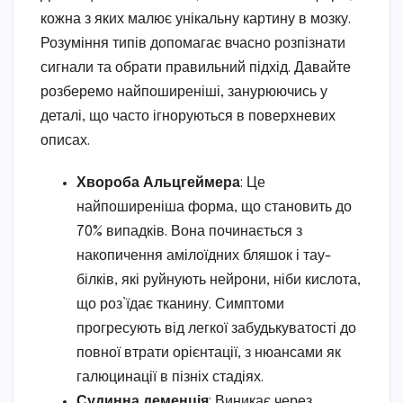
кожна з яких малює унікальну картину в мозку.
Розуміння типів допомагає вчасно розпізнати
сигнали та обрати правильний підхід. Давайте
розберемо найпоширеніші, занурюючись у
деталі, що часто ігноруються в поверхневих
описах.
Хвороба Альцгеймера
: Це
найпоширеніша форма, що становить до
70% випадків. Вона починається з
накопичення амілоїдних бляшок і тау-
білків, які руйнують нейрони, ніби кислота,
що роз’їдає тканину. Симптоми
прогресують від легкої забудькуватості до
повної втрати орієнтації, з нюансами як
галюцинації в пізніх стадіях.
Судинна деменція
: Виникає через