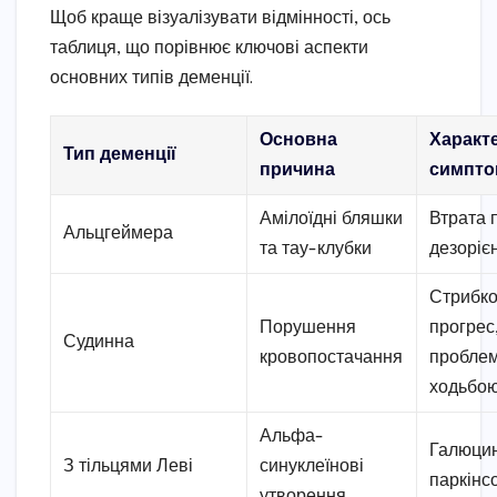
Щоб краще візуалізувати відмінності, ось
таблиця, що порівнює ключові аспекти
основних типів деменції.
Основна
Характ
Тип деменції
причина
симпто
Амілоїдні бляшки
Втрата п
Альцгеймера
та тау-клубки
дезоріє
Стрибко
Порушення
прогрес
Судинна
кровопостачання
проблем
ходьбо
Альфа-
Галюцин
З тільцями Леві
синуклеїнові
паркінс
утворення