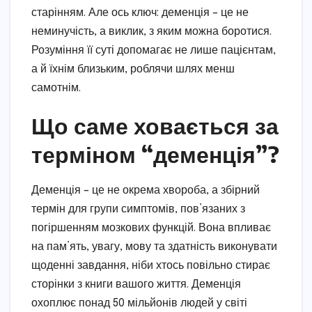
старінням. Але ось ключ: деменція – це не
неминучість, а виклик, з яким можна боротися.
Розуміння її суті допомагає не лише пацієнтам,
а й їхнім близьким, роблячи шлях менш
самотнім.
Що саме ховається за
терміном “деменція”?
Деменція – це не окрема хвороба, а збірний
термін для групи симптомів, пов’язаних з
погіршенням мозкових функцій. Вона впливає
на пам’ять, увагу, мову та здатність виконувати
щоденні завдання, ніби хтось повільно стирає
сторінки з книги вашого життя. Деменція
охоплює понад 50 мільйонів людей у світі