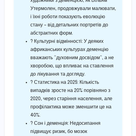
художники з деменцією, як Вільям
Утермолен, продовжували малювати,
і їхні роботи показують еволюцію
стану – від детальних портретів до
абстрактних форм.
? Культурні відмінності: У деяких
африканських культурах деменцію
вважають “духовним досвідом”, а не
хворобою, що впливає на ставлення
до лікування та догляду.
? Статистика на 2025: Кількість
випадків зросте на 20% порівняно з
2020, через старіння населення, але
профілактика може зменшити це на
40%.
? Сон і деменція: Недосипання
підвищує ризик, бо мозок