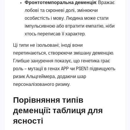
Фронтотемпоральна деменція
: Вражає
лобові та скроневі долі, змінюючи
особистість і мову. Людина може стати
імпульсивною або втратити емпатію, ніби
хтось переписав її характер.
Ці типи не ізольовані; іноді вони
перетинаються, створюючи змішану деменцію.
Глибше занурення показує, що генетика грає
роль – мутації в генах APP чи PSEN1 підвищують
ризик Альцгеймера, додаючи шар
персоналізованого ризику.
Порівняння типів
деменції: таблиця для
ясності