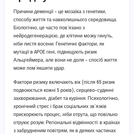
Причини деменції – це мозаїка з генетики,
способу життя та навколишнього середовища.
Біологічно, це часто пов’язано з
нейродегенерацією, де клітини мозку гинуть,
ніби листя восени. Генетичні фактори, як
мутації в APOE гені, підвищують ризик
Альцгеймера, але вони не доля – спосіб життя
може пом’якшити удар.
Фактори ризику включають вік (після 65 ризик
подвоюється кожні 5 років), серцево-судинні
захворювання, діабет та куріння. Психологічно,
хронічний стрес і брак соціальних зв’язків
прискорюють процес, ніби отрута, що повільно
отруює розум. Регіональні відмінності: в країнах
з забрудненим повітрям, як в деяких частинах