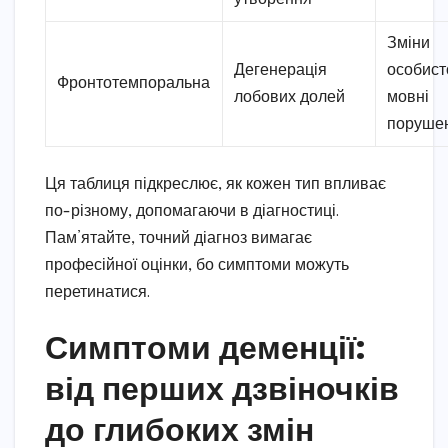
Зміни
Дегенерація
особисто
Фронтотемпоральна
лобових долей
мовні
поруше
Ця таблиця підкреслює, як кожен тип впливає
по-різному, допомагаючи в діагностиці.
Пам’ятайте, точний діагноз вимагає
професійної оцінки, бо симптоми можуть
перетинатися.
Симптоми деменції:
від перших дзвіночків
до глибоких змін