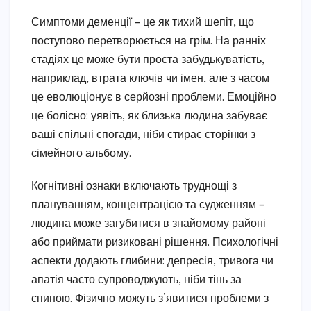
Симптоми деменції – це як тихий шепіт, що
поступово перетворюється на грім. На ранніх
стадіях це може бути проста забудькуватість,
наприклад, втрата ключів чи імен, але з часом
це еволюціонує в серйозні проблеми. Емоційно
це болісно: уявіть, як близька людина забуває
ваші спільні спогади, ніби стирає сторінки з
сімейного альбому.
Когнітивні ознаки включають труднощі з
плануванням, концентрацією та судженням –
людина може загубитися в знайомому районі
або приймати ризиковані рішення. Психологічні
аспекти додають глибини: депресія, тривога чи
апатія часто супроводжують, ніби тінь за
спиною. Фізично можуть з’явитися проблеми з