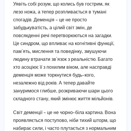
Уявіть собі розум, що колись був гострим, як
лезо ножа, а тепер розпливається в тумані
спогадів. Деменція – це не просто
забудькуватість, а цілий світ змін, де
повсякденні речі перетворюються на загадки.
Це синдром, що впливає на когнітивні функції,
пам’ять, мислення та поведінку, змушуючи
людину втрачати зв’язок з реальністю. Багато
хто асоціює її з похилим віком, але насправді
деменція може торкнутися будь-кого,
незалежно від років. А тепер давайте
зануримося глибше, розкриваючи шари цього
складного стану, який змінює життя мільйонів.
Світ деменції – це не чорно-біла картина. Вона
проявляється поступово, ніби тихий шторм, що
набирає сили, і часто плутається з нормальним