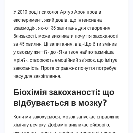
У 2010 році психолог Артур Арон провів
експеримент, який довів, що інтенсивна
взаємодія, як-от 36 запитань для створення
близькості, може викликати почуття закоханості
за 45 хвилин. Ці запитання, від «Що б ти змінив
у своєму житті?» до «Яка твоя найпотаємніша
мрія?», створюють емоційний зв’язок, що імітує
закоханість. Проте справжнє почуття потребує
часу для закріплення.
Біохімія закоханості: що
відбувається в мозку?
Коли ми закохуємося, мозок запускає справжню
хімічну вечірку. Дофамін викликає ейфорію,