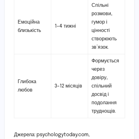
Спільні
розмови,
Емоційна
гумор і
1–4 тижні
близькість
цінності
створюють
зв’язок.
Формується
через
довіру,
Глибока
3–12 місяців
спільний
любов
досвід і
подолання
труднощів.
Джерела: psychologytoday.com,