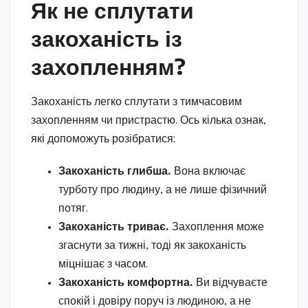
Як не сплутати
закоханість із
захопленням?
Закоханість легко сплутати з тимчасовим
захопленням чи пристрастю. Ось кілька ознак,
які допоможуть розібратися:
Закоханість глибша.
Вона включає
турботу про людину, а не лише фізичний
потяг.
Закоханість триває.
Захоплення може
згаснути за тижні, тоді як закоханість
міцнішає з часом.
Закоханість комфортна.
Ви відчуваєте
спокій і довіру поруч із людиною, а не