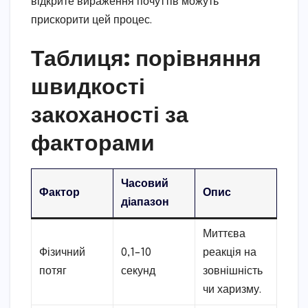
відкрите вираження почуттів можуть
прискорити цей процес.
Таблиця: порівняння
швидкості
закоханості за
факторами
Часовий
Фактор
Опис
діапазон
Миттєва
Фізичний
0,1–10
реакція на
потяг
секунд
зовнішність
чи харизму.