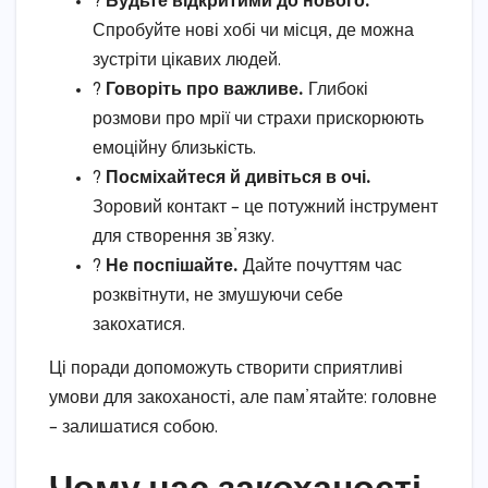
?
Будьте відкритими до нового.
Спробуйте нові хобі чи місця, де можна
зустріти цікавих людей.
?
Говоріть про важливе.
Глибокі
розмови про мрії чи страхи прискорюють
емоційну близькість.
?
Посміхайтеся й дивіться в очі.
Зоровий контакт – це потужний інструмент
для створення зв’язку.
?️
Не поспішайте.
Дайте почуттям час
розквітнути, не змушуючи себе
закохатися.
Ці поради допоможуть створити сприятливі
умови для закоханості, але пам’ятайте: головне
– залишатися собою.
Чому час закоханості