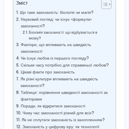
Зміст
Що таке закоханість: біологія чи магія?
Науковий погляд: чи існує «формула»
закоханості?
Біохімія закоханості: що відбувається в
мозку?
Фактори, що впливають на швидкість
закоханості
Чи існує любов із першого погляду?
Скільки часу потрібно для справжньої любові?
Цікаві факти про закоханість
Як різні культури впливають на швидкість
закоханості?
Таблиця: порівняння швидкості закоханості за
факторами
Поради, як відкритися закоханості
Чому час закоханості різний для всіх?
Як не сплутати закоханість із захопленням?
Закоханість у цифрову еру: як технології