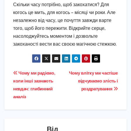
Скільки часу потрібно, щоб закохатися? Для
когось це мить, для когось – місяці чи роки. Але
незалежно від часу, це почуття завжди варте
того, щоб його пережити. Відкрийте серце,
насолоджуйтесь моментом і дозвольте
закоханості вести вас своєю магічною стежкою.
Навігація
Чому ми радіємо,
Чому влітку ми частіше
коли інші зазнають
відчуваємо злість і
записів
невдач: глибинний
роздратування
аналіз
Від