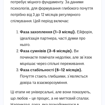
потребує міцного фундаменту. За даними
психологів, для формування глибокого почуття
потрібно від 3 до 12 місяців регулярного
спілкування. Цей період включає:
Фаза захоплення (1–3 місяці).
Ейфорія,
ідеалізація партнера, часті думки про
нього.
Фаза сумнівів (3–6 місяців).
Ви
починаєте помічати недоліки, але зв’язок
міцнішає через спільні переживання.
Фаза стабільності (6–12 місяців).
Почуття стають глибшими, з’являється
довіра та взаєморозуміння.
Ці етапи не універсальні, але вони показують,
що любов – це процес, а не миттєвий спалах.
Наприклад, пара, яка познайомилася в