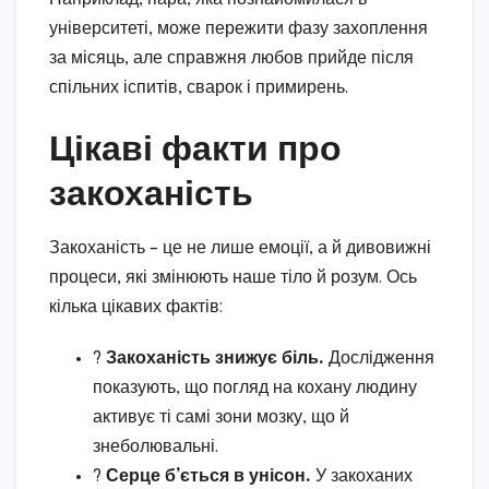
університеті, може пережити фазу захоплення
за місяць, але справжня любов прийде після
спільних іспитів, сварок і примирень.
Цікаві факти про
закоханість
Закоханість – це не лише емоції, а й дивовижні
процеси, які змінюють наше тіло й розум. Ось
кілька цікавих фактів:
?
Закоханість знижує біль.
Дослідження
показують, що погляд на кохану людину
активує ті самі зони мозку, що й
знеболювальні.
?
Серце б’ється в унісон.
У закоханих