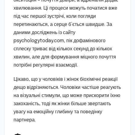
окситоцин – почуття довіри, а адреналін додає
хвилювання. Ці процеси можуть початися вже
під час першої зустрічі, коли погляди
перетинаються, а серце б’ється швидше. За
даними досліджень із сайту
psychologytoday.com, пік дофамінового
сплеску триває від кількох секунд до кількох
хвилин, але для формування міцного почуття
потрібні регулярні взаємодії.
Цікаво, що у чоловіків і жінок біохімічні реакції
дещо відрізняються. Чоловіки частіше реагують
на візуальні стимули, що може прискорити їхню
закоханість, тоді як жінки більше звертають
увагу на емоційну глибину та поведінку
партнера.