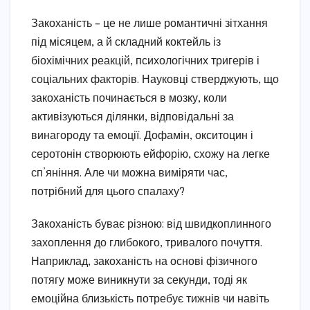
Закоханість – це не лише романтичні зітхання
під місяцем, а й складний коктейль із
біохімічних реакцій, психологічних тригерів і
соціальних факторів. Науковці стверджують, що
закоханість починається в мозку, коли
активізуються ділянки, відповідальні за
винагороду та емоції. Дофамін, окситоцин і
серотонін створюють ейфорію, схожу на легке
сп’яніння. Але чи можна виміряти час,
потрібний для цього спалаху?
Закоханість буває різною: від швидкоплинного
захоплення до глибокого, тривалого почуття.
Наприклад, закоханість на основі фізичного
потягу може виникнути за секунди, тоді як
емоційна близькість потребує тижнів чи навіть