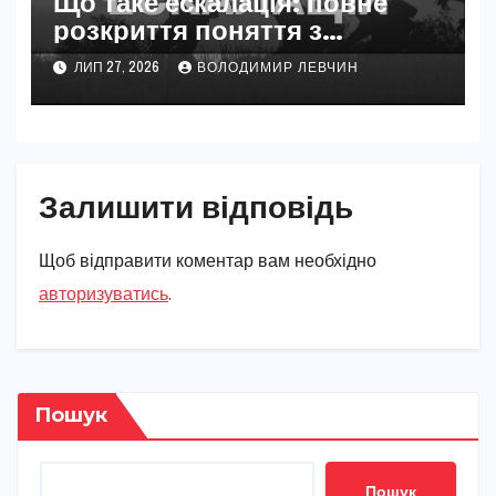
Що таке ескалація: повне
розкриття поняття з
прикладами
ЛИП 27, 2026
ВОЛОДИМИР ЛЕВЧИН
Залишити відповідь
Щоб відправити коментар вам необхідно
авторизуватись
.
Пошук
Пошук