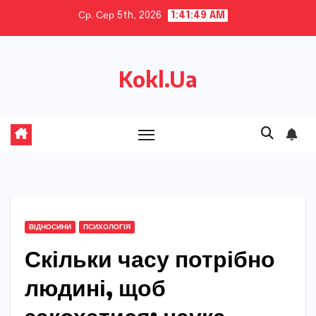
Skip
Ср. Сер 5th, 2026
1:41:50 AM
to
content
Kokl.Ua
ВІДНОСИНИ
ПСИХОЛОГІЯ
Скільки часу потрібно
людині, щоб