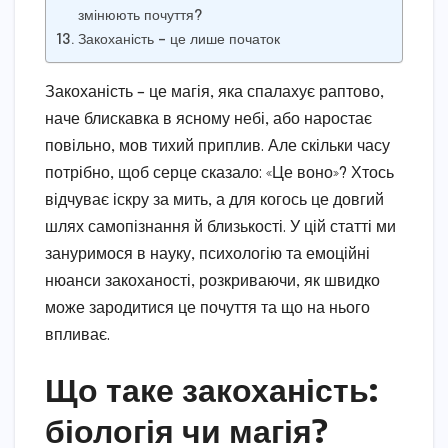
змінюють почуття?
Закоханість – це лише початок
Закоханість – це магія, яка спалахує раптово,
наче блискавка в ясному небі, або наростає
повільно, мов тихий приплив. Але скільки часу
потрібно, щоб серце сказало: «Це воно»? Хтось
відчуває іскру за мить, а для когось це довгий
шлях самопізнання й близькості. У цій статті ми
зануримося в науку, психологію та емоційні
нюанси закоханості, розкриваючи, як швидко
може зародитися це почуття та що на нього
впливає.
Що таке закоханість:
біологія чи магія?