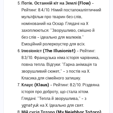
Потік. Останній кіт на Землі (Flow)
–
Рейтинг: 8.4/10. Німий постапокаліптичний
мультфільм про тварин без слів,
номінований на Оскар. Глядачі на X
захоплюються: “Зворушливо, смішно й
без слів – ідеально для малюків.”
Емоційний ролеркоустер для всіх.
Ілюзіоніст (The Illusionist)
– Рейтинг:
8.3/10. Французька німа історія чарівника,
повна тепла. Відгуки: “Гарна анімація та
зворушливий сюжет,” – з постів на X.
Класика для сімейного затишку.
Клаус (Klaus)
– Рейтинг: 8.2/10. Різдвяна
історія про доброту, що стала хітом.
Глядачі: “Тепла й зворушлива,” – з
ygnatyuk на X. Ідеально для свят.
Мій сусід Тоторо (My Neighbor Totoro)