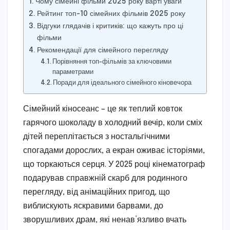
Чому сімейні фільми 2025 року варті уваги
Рейтинг топ-10 сімейних фільмів 2025 року
Відгуки глядачів і критиків: що кажуть про ці
фільми
Рекомендації для сімейного перегляду
Порівняння топ-фільмів за ключовими
параметрами
Поради для ідеального сімейного кіновечора
Сімейний кіносеанс – це як теплий ковток
гарячого шоколаду в холодний вечір, коли сміх
дітей переплітається з ностальгічними
спогадами дорослих, а екран оживає історіями,
що торкаються серця. У 2025 році кінематограф
подарував справжній скарб для родинного
перегляду, від анімаційних пригод, що
виблискують яскравими барвами, до
зворушливих драм, які ненав’язливо вчать