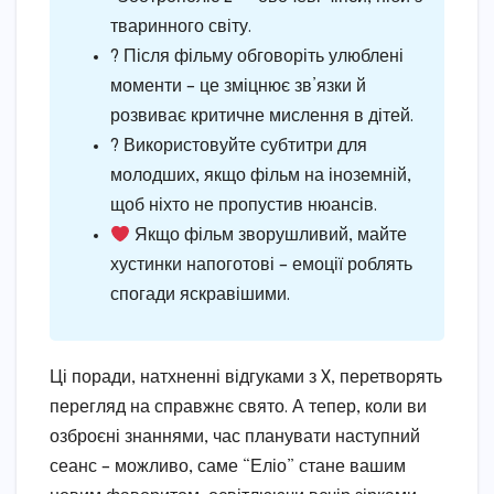
тваринного світу.
?️ Після фільму обговоріть улюблені
моменти – це зміцнює зв’язки й
розвиває критичне мислення в дітей.
? Використовуйте субтитри для
молодших, якщо фільм на іноземній,
щоб ніхто не пропустив нюансів.
Якщо фільм зворушливий, майте
хустинки напоготові – емоції роблять
спогади яскравішими.
Ці поради, натхненні відгуками з X, перетворять
перегляд на справжнє свято. А тепер, коли ви
озброєні знаннями, час планувати наступний
сеанс – можливо, саме “Еліо” стане вашим