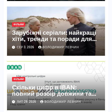
ФІЛЬМИ
Зарубіжні серіали: найкращі
хіти, тренди та поради для
вибору у 2026 році
СЕР 3, 2026
ВОЛОДИМИР ЛЕВЧИН
ФІЛЬМИ
Скільки цифр в IBAN:
повний розбір довжини та
секретів номера
ЛИП 29, 2026
ВОЛОДИМИР ЛЕВЧИН