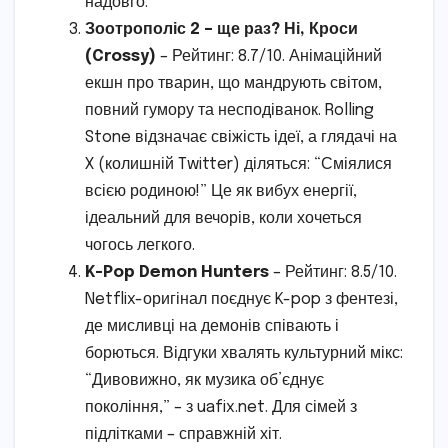
надовго.
Зоотрополіс 2 – ще раз? Ні, Кроси
(Crossy)
– Рейтинг: 8.7/10. Анімаційний
екшн про тварин, що мандрують світом,
повний гумору та несподіванок. Rolling
Stone відзначає свіжість ідеї, а глядачі на
X (колишній Twitter) діляться: “Сміялися
всією родиною!” Це як вибух енергії,
ідеальний для вечорів, коли хочеться
чогось легкого.
K-Pop Demon Hunters
– Рейтинг: 8.5/10.
Netflix-оригінал поєднує K-pop з фентезі,
де мисливці на демонів співають і
борються. Відгуки хвалять культурний мікс:
“Дивовижно, як музика об’єднує
покоління,” – з uafix.net. Для сімей з
підлітками – справжній хіт.