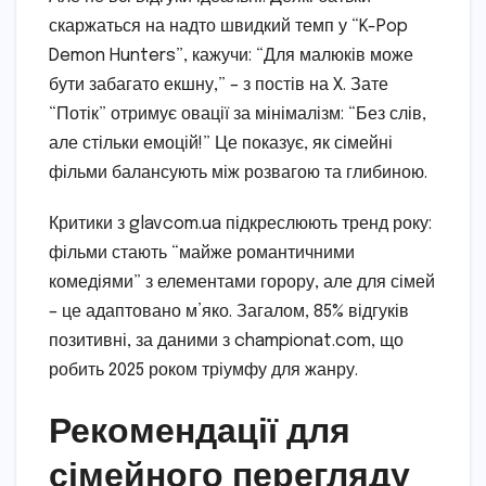
скаржаться на надто швидкий темп у “K-Pop
Demon Hunters”, кажучи: “Для малюків може
бути забагато екшну,” – з постів на X. Зате
“Потік” отримує овації за мінімалізм: “Без слів,
але стільки емоцій!” Це показує, як сімейні
фільми балансують між розвагою та глибиною.
Критики з glavcom.ua підкреслюють тренд року:
фільми стають “майже романтичними
комедіями” з елементами горору, але для сімей
– це адаптовано м’яко. Загалом, 85% відгуків
позитивні, за даними з championat.com, що
робить 2025 роком тріумфу для жанру.
Рекомендації для
сімейного перегляду