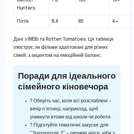
Demon
7.8
105
10+
Hunters
Потік
8.4
85
4+
Дані з IMDb та Rotten Tomatoes. Ця таблиця
ілюструє, як фільми адаптовані для різних
сімей, з акцентом на емоційний баланс.
Поради для ідеального
сімейного кіновечора
? Оберіть час, коли всі розслаблені –
вечір п’ятниці, наприклад, щоб
уникнути втоми від школи чи роботи.
? Підготуйте тематичні закуски: для
“Зоотрополіс 2” – овочеві чіпси, ніби з