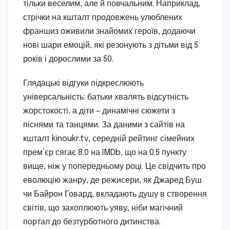
тільки веселим, але й повчальним. Наприклад,
стрічки на кшталт продовжень улюблених
франшиз оживили знайомих героїв, додаючи
нові шари емоцій, які резонують з дітьми від 5
років і дорослими за 50.
Глядацькі відгуки підкреслюють
універсальність: батьки хвалять відсутність
жорстокості, а діти – динамічні сюжети з
піснями та танцями. За даними з сайтів на
кшталт kinoukr.tv, середній рейтинг сімейних
прем’єр сягає 8.0 на IMDb, що на 0.5 пункту
вище, ніж у попередньому році. Це свідчить про
еволюцію жанру, де режисери, як Джаред Буш
чи Байрон Говард, вкладають душу в створення
світів, що захоплюють уяву, ніби магічний
портал до безтурботного дитинства.