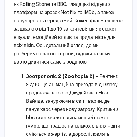
як Rolling Stone та BBC, глядацькі відгуки з
платформ на зразок Netflix та IMDb, а також
популярність серед сімей. Кожен фільм оцінено
за шкалою від 1 до 10 за критеріями як сюжет,
візуали, емоційний вплив та придатність для
всіх віків. Ось детальний огляд, де ми
розберемо сильні сторони, відгуки та чому
варто дивитися саме з родиною.
Зоотрополіс 2 (Zootopia 2)
– Рейтинг:
9.2/10. Ця анімаційна пригода від Disney
продовжує історію Джуді Хопс і Ніка
Вайлда, занурюючи в світ тварин, де
панує хаос через нову загрозу. Критики з
bbc.com хвалять динамічний сюжет і
гумор, що працює на кількох рівнях – діти
сміються з жартів, а дорослі ловлять