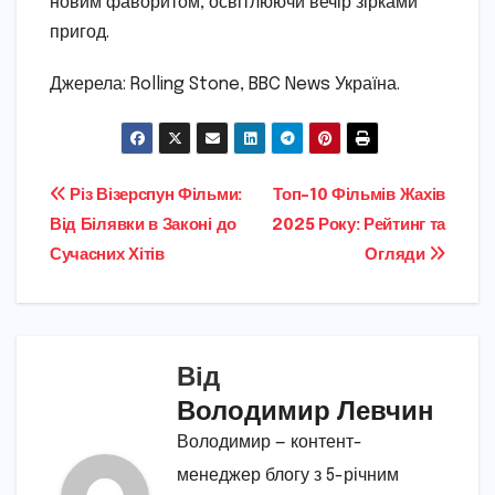
новим фаворитом, освітлюючи вечір зірками
пригод.
Джерела: Rolling Stone, BBC News Україна.
Навігація
Різ Візерспун Фільми:
Топ-10 Фільмів Жахів
Від Білявки в Законі до
2025 Року: Рейтинг та
записів
Сучасних Хітів
Огляди
Від
Володимир Левчин
Володимир — контент-
менеджер блогу з 5-річним