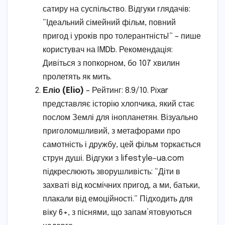
сатиру на суспільство. Відгуки глядачів:
“Ідеальний сімейний фільм, повний
пригод і уроків про толерантність!” – пише
користувач на IMDb. Рекомендація:
Дивіться з попкорном, бо 107 хвилин
пролетять як мить.
Еліо (Elio)
– Рейтинг: 8.9/10. Pixar
представляє історію хлопчика, який стає
послом Землі для інопланетян. Візуально
приголомшливий, з метафорами про
самотність і дружбу, цей фільм торкається
струн душі. Відгуки з lifestyle-ua.com
підкреслюють зворушливість: “Діти в
захваті від космічних пригод, а ми, батьки,
плакали від емоційності.” Підходить для
віку 6+, з піснями, що запам’ятовуються