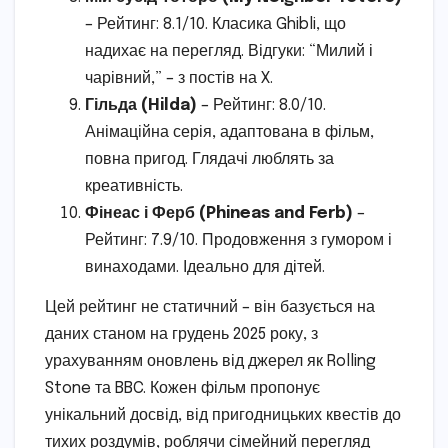
– Рейтинг: 8.1/10. Класика Ghibli, що
надихає на перегляд. Відгуки: “Милий і
чарівний,” – з постів на X.
Гільда (Hilda)
– Рейтинг: 8.0/10.
Анімаційна серія, адаптована в фільм,
повна пригод. Глядачі люблять за
креативність.
Фінеас і Ферб (Phineas and Ferb)
–
Рейтинг: 7.9/10. Продовження з гумором і
винаходами. Ідеально для дітей.
Цей рейтинг не статичний – він базується на
даних станом на грудень 2025 року, з
урахуванням оновлень від джерел як Rolling
Stone та BBC. Кожен фільм пропонує
унікальний досвід, від пригодницьких квестів до
тихих роздумів, роблячи сімейний перегляд