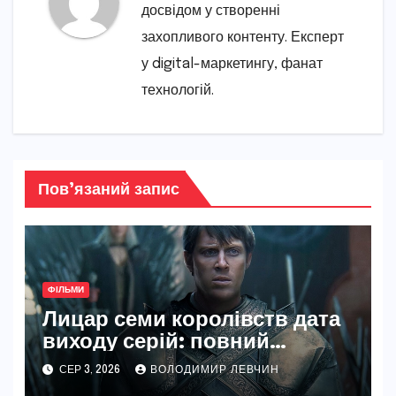
досвідом у створенні
захопливого контенту. Експерт
у digital-маркетингу, фанат
технологій.
Пов’язаний запис
ФІЛЬМИ
Лицар семи королівств дата
виходу серій: повний
розклад і деталі
СЕР 3, 2026
ВОЛОДИМИР ЛЕВЧИН