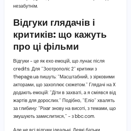
незабутнім.
Відгуки глядачів і
критиків: що кажуть
про ці фільми
Відгуки – це як ехо емоцій, що лунає після
credits. Для “Зоотрополіс 2” критики з
thepage.ua пишуть: “Масштабний, з зірковими
акторами, що захоплює сюжетом.” Глядачі на X
додають емоцій: “Діти в захваті, а я сміявся від
жартів для дорослих.” Подібно, “Еліо” хвалять
за глибину: “Pixar знову на висоті, з темами, що
змушують замислитися,” – з bbc.com.
Але не всі відгуки ідеальні. Деякі батьки