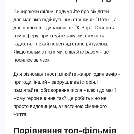
Вибираючи фільм, подумайте про вік дітей –
для малюків підійдуть німі стрічки як “Потік”, а
для підлітків – динамічні як “K-Pop”. Створіть
атмосферу: приготуйте закуски, вимкніть
гаджети, і нехай перегляд стане ритуалом.
Якщо фільм з піснями, співайте разом – це
посилює зв’язок.
Для різноманітності міняйте жанри: один вечір –
пригоди, інший – зворушлива історія. І
пам’ятайте, обговорення після – ключ до магії.
Чому герой вчинив так? Це робить кіно не
просто видовищем, а частиною сімейного
життя.
Порівняння топ-фільмів