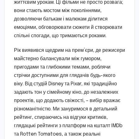
життєвим урокам. Ці фільми не просто розвага;
вони стають мостом між поколіннями,
дозволяючи батькам і малюкам ділитися
емоціями, обговорювати сюжети й створювати
спільні спогади, що тримаються роками.
Рік виявився щедрим на прем’єри, де режисери
майстерно балансували між гумором,
пригодами та глибокими темами, роблячи
стрічки доступними для глядачів будь-якого
віку. Від студій Disney та Pixar, які традиційно
задають тон у сімейному кіно, до незалежних
проектів, що додають свіжості, – вибір вражає
різноманітністю. Ми зануримося в детальний
рейтинг, спираючись на відгуки критиків,
глядацькі рейтинги з платформ на кшталт IMDb
та Rotten Tomatoes, а також реальні