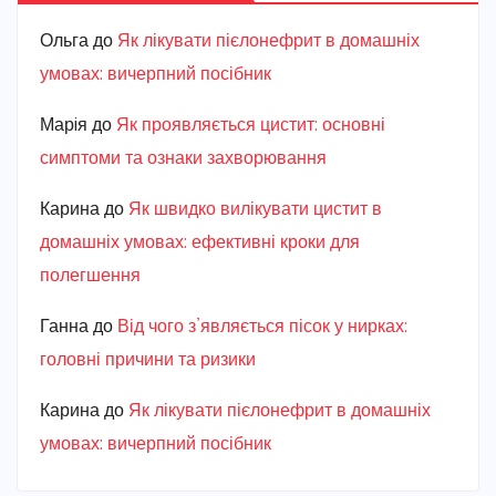
Ольга
до
Як лікувати пієлонефрит в домашніх
умовах: вичерпний посібник
Марiя
до
Як проявляється цистит: основні
симптоми та ознаки захворювання
Карина
до
Як швидко вилікувати цистит в
домашніх умовах: ефективні кроки для
полегшення
Ганна
до
Від чого з’являється пісок у нирках:
головні причини та ризики
Карина
до
Як лікувати пієлонефрит в домашніх
умовах: вичерпний посібник