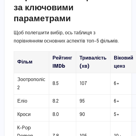
за ключовими
параметрами
Щоб полегшити вибір, ось таблиця з
порівнянням основних аспектів топ-5 фільмів.
Рейтинг
Тривалість
Віковий
Фільм
IMDb
(хв)
ценз
Зоотрополіс
8.5
107
6+
2
Еліо
8.2
95
6+
Кроси
8.0
90
5+
K-Pop