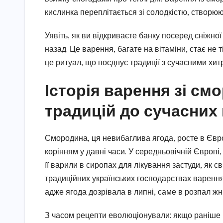
кислинка переплітається зі солодкістю, створюю
Уявіть, як ви відкриваєте банку посеред сніжної
назад. Це варення, багате на вітаміни, стає не 
це ритуал, що поєднує традиції з сучасними хи
Історія варення зі см
традицій до сучасних
Смородина, ця невибаглива ягода, росте в Європі
корінням у давні часи. У середньовічній Європі,
її варили в сиропах для лікування застуди, як св
традиційних українських господарствах варення
адже ягода дозрівала в липні, саме в розпал жн
З часом рецепти еволюціонували: якщо раніше в