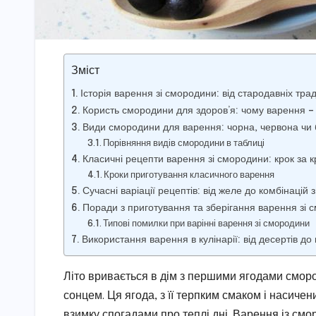
Зміст
Історія варення зі смородини: від стародавніх тра
Користь смородини для здоров’я: чому варення – 
Види смородини для варення: чорна, червона чи 
Порівняння видів смородини в таблиці
Класичні рецепти варення зі смородини: крок за 
Кроки приготування класичного варення
Сучасні варіації рецептів: від желе до комбінацій
Поради з приготування та зберігання варення зі 
Типові помилки при варінні варення зі смородини
Використання варення в кулінарії: від десертів до
Літо вривається в дім з першими ягодами сморо
сонцем. Ця ягода, з її терпким смаком і насиче
взимку спогадами про теплі дні. Варення із смо