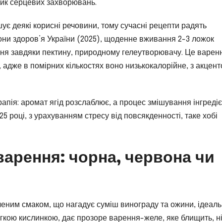
ик серцевих захворювань.
ує деякі корисні речовини, тому сучасні рецепти радять
они здоров’я України (2025), щоденне вживання 2-3 ложок
ня завдяки пектину, природному гелеутворювачу. Це варен
, адже в помірних кількостях воно низькокалорійне, з акцен
апія: аромат ягід розслаблює, а процес змішування інгредіє
5 році, з урахуванням стресу від повсякденності, таке хобі
арення: чорна, червона чи
ченим смаком, що нагадує суміш винограду та ожини, ідеал
легкою кислинкою, дає прозоре варення-желе, яке блищить, н