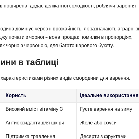
нш поширена, додає делікатної солодкості, роблячи варення
родина домінує через її врожайність, як зазначають аграрні зв
аджу почати з чорної – вона прощає помилки в пропорціях,
, як чорна з червоною, для багатошарового букету.
ини в таблиці
 характеристиками різних видів смородини для варення.
Користь
Ідеальне використання
Високий вміст вітаміну C
Густе варення на зиму
Антиоксиданти для шкіри
Желе або соуси
Підтримка травлення
Десерти з фруктами