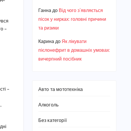
Ганна
до
Від чого з’являється
пісок у нирках: головні причини
увся
та ризики
го –
Карина
до
Як лікувати
пієлонефрит в домашніх умовах:
вичерпний посібник
сті –
Авто та мототехніка
,
Алкоголь
Без категорії
дні