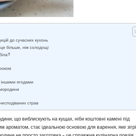
дицій до сучасних кухонь
це більше, ніж солодощі
біла?
кроком
 з іншими ягодами
смородини
 несподіваних страв
дини, що виблискують на кущах, ніби коштовні камені під
ним ароматом, стає ідеальною основою для варення, яке зігр
родини не просто заготовка – це справжня кулінарна поезія,