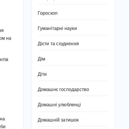
Гороскоп
Гуманітарні науки
ня
том на
Дієти та схуднення
Дім
нтів
Діти
Домашнє господарство
Домашні улюбленці
ьна
Домашній затишок
іби