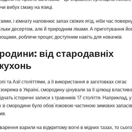
чи вибух смаку на язиці.
 зими, і кімнату наповнює запах свіжих ягід, ніби час поверн
тільки десертом, але й природним ліками. А приготування йо
трощами, роблячи процес доступним навіть для новачків.
ородини: від стародавніх
 кухонь
 та Азії століттями, а її використання в заготовках сягає
 зокрема в Україні, смородину цінували за її цілющі властиво
ідчать історичні записи з травників 17 століття. Наприклад, у
 зі смородини було обов’язковою частиною зимових запасів
ив.
арення варили на відкритому вогні в мідних тазах, то сього