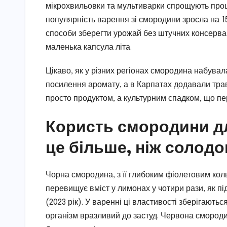
мікрохвильовки та мультиварки спрощують процес
популярність варення зі смородини зросла на 1
способи зберегти урожай без штучних консервант
маленька капсула літа.
Цікаво, як у різних регіонах смородина набувала
посилення аромату, а в Карпатах додавали трави
просто продуктом, а культурним спадком, що пе
Користь смородини дл
це більше, ніж солодо
Чорна смородина, з її глибоким фіолетовим кол
перевищує вміст у лимонах у чотири рази, як п
(2023 рік). У варенні ці властивості зберігають
організм вразливий до застуд. Червона смороди