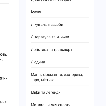
Кухня
Лікувальні засоби
Література та книжки
Логістика та транспорт
иють,
би
Людина
Магія, хіромантія, езотерика,
одини
таро, містика
Міфи та легенди
іння.
Мотивація для спорту