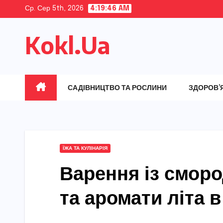
Skip
Ср. Сер 5th, 2026
4:19:47 AM
to
Kokl.Ua
content
САДІВНИЦТВО ТА РОСЛИНИ
ЗДОРОВ’
ЇЖА ТА КУЛІНАРІЯ
Варення із сморо
та аромати літа в