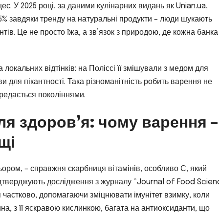
. У 2025 році, за даними кулінарних видань як Unian.ua,
5% завдяки тренду на натуральні продукти – люди шукають
ів. Це не просто їжа, а зв’язок з природою, де кожна банка
 локальних відтінків: на Поліссі її змішували з медом для
 для пікантності. Така різноманітність робить варення не
редається поколіннями.
я здоров’я: чому варення –
щі
ьором, – справжня скарбниця вітамінів, особливо С, який
ідтверджують дослідження з журналу “Journal of Food Scien
ся частково, допомагаючи зміцнювати імунітет взимку, коли
на, з її яскравою кислинкою, багата на антиоксиданти, що