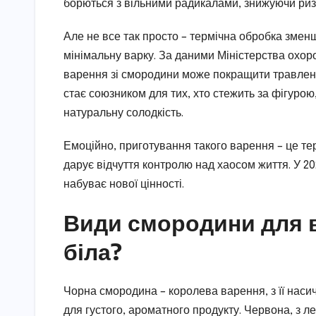
борються з вільними радикалами, знижуючи риз
Але не все так просто – термічна обробка зменш
мінімальну варку. За даними Міністерства охор
варення зі смородини може покращити травлен
стає союзником для тих, хто стежить за фігурою
натуральну солодкість.
Емоційно, приготування такого варення – це тер
дарує відчуття контролю над хаосом життя. У 202
набуває нової цінності.
Види смородини для в
біла?
Чорна смородина – королева варення, з її наси
для густого, ароматного продукту. Червона, з 