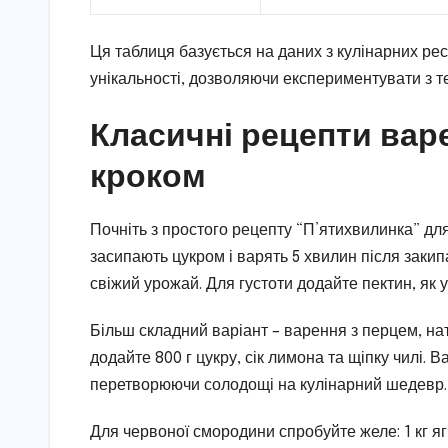
Ця таблиця базується на даних з кулінарних ре
унікальності, дозволяючи експериментувати з т
Класичні рецепти варе
кроком
Почніть з простого рецепту “П’ятихвилинка” для 
засипають цукром і варять 5 хвилин після закип
свіжий урожай. Для густоти додайте пектин, як у
Більш складний варіант – варення з перцем, на
додайте 800 г цукру, сік лимона та щіпку чилі. 
перетворюючи солодощі на кулінарний шедевр. Ц
Для червоної смородини спробуйте желе: 1 кг ягід