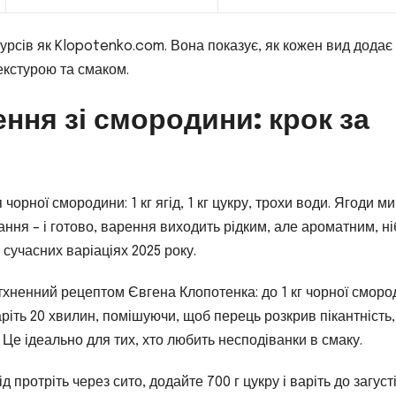
сурсів як Klopotenko.com. Вона показує, як кожен вид додає
екстурою та смаком.
ння зі смородини: крок за
чорної смородини: 1 кг ягід, 1 кг цукру, трохи води. Ягоди м
ання – і готово, варення виходить рідким, але ароматним, ні
 сучасних варіаціях 2025 року.
тхненний рецептом Євгена Клопотенка: до 1 кг чорної смор
Варіть 20 хвилин, помішуючи, щоб перець розкрив пікантність,
е ідеально для тих, хто любить несподіванки в смаку.
 протріть через сито, додайте 700 г цукру і варіть до загуст