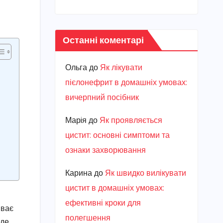
Останні коментарі
Ольга
до
Як лікувати
пієлонефрит в домашніх умовах:
вичерпний посібник
Марiя
до
Як проявляється
цистит: основні симптоми та
ознаки захворювання
Карина
до
Як швидко вилікувати
цистит в домашніх умовах:
ефективні кроки для
іває
полегшення
 де