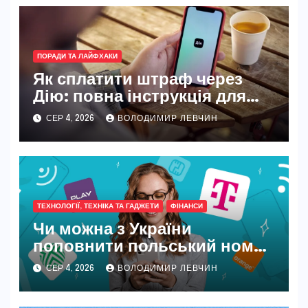
ПОРАДИ ТА ЛАЙФХАКИ
Як сплатити штраф через
Дію: повна інструкція для
новачків і досвідчених
СЕР 4, 2026
ВОЛОДИМИР ЛЕВЧИН
ТЕХНОЛОГІЇ, ТЕХНІКА ТА ГАДЖЕТИ
ФІНАНСИ
Чи можна з України
поповнити польський номер
у 2026 році
СЕР 4, 2026
ВОЛОДИМИР ЛЕВЧИН