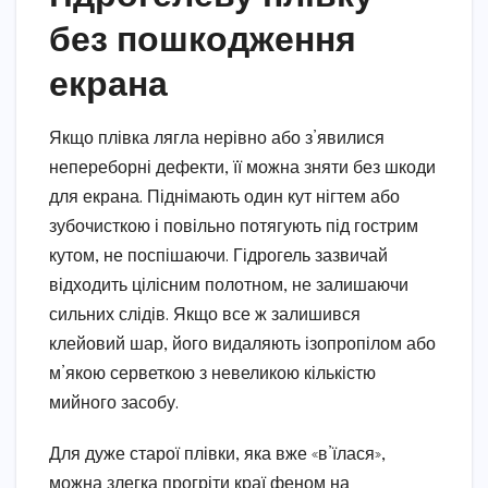
без пошкодження
екрана
Якщо плівка лягла нерівно або з’явилися
непереборні дефекти, її можна зняти без шкоди
для екрана. Піднімають один кут нігтем або
зубочисткою і повільно потягують під гострим
кутом, не поспішаючи. Гідрогель зазвичай
відходить цілісним полотном, не залишаючи
сильних слідів. Якщо все ж залишився
клейовий шар, його видаляють ізопропілом або
м’якою серветкою з невеликою кількістю
мийного засобу.
Для дуже старої плівки, яка вже «в’їлася»,
можна злегка прогріти краї феном на