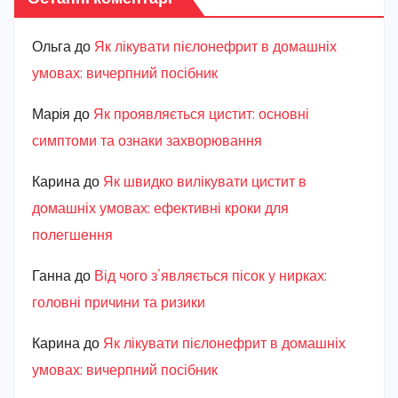
Ольга
до
Як лікувати пієлонефрит в домашніх
умовах: вичерпний посібник
Марiя
до
Як проявляється цистит: основні
симптоми та ознаки захворювання
Карина
до
Як швидко вилікувати цистит в
домашніх умовах: ефективні кроки для
полегшення
Ганна
до
Від чого з’являється пісок у нирках:
головні причини та ризики
Карина
до
Як лікувати пієлонефрит в домашніх
умовах: вичерпний посібник