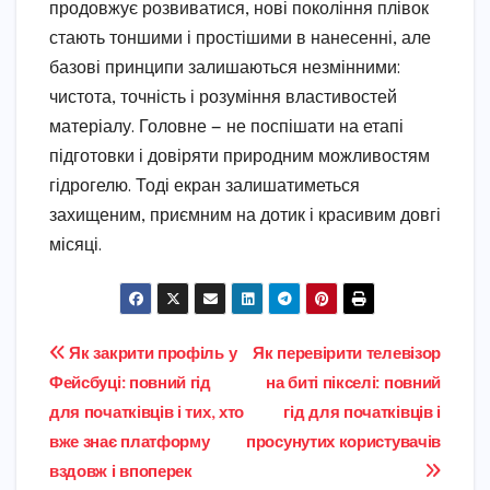
продовжує розвиватися, нові покоління плівок
стають тоншими і простішими в нанесенні, але
базові принципи залишаються незмінними:
чистота, точність і розуміння властивостей
матеріалу. Головне — не поспішати на етапі
підготовки і довіряти природним можливостям
гідрогелю. Тоді екран залишатиметься
захищеним, приємним на дотик і красивим довгі
місяці.
Навігація
Як закрити профіль у
Як перевірити телевізор
Фейсбуці: повний гід
на биті пікселі: повний
записів
для початківців і тих, хто
гід для початківців і
вже знає платформу
просунутих користувачів
вздовж і впоперек