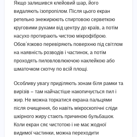
Якщо залишився клейовий шар, його
видаляють ізопропілом. Після цього екран
ретельно знежирюють спиртовою серветкою
круговими рухами від центру до країв, а потім
насухо протирають чистою мікрофіброю.
Обов’язково перевіряють поверхню під світлом
на наявність розводів і частинок, а потім
проходять пиловловлюючою наклейкою або
шматочком скотчу по всій площі.
Особливу увагу приділяють зонам біля рамки та
вирізів — там найчастіше накопичується пил і
жир. Не можна торкатися екрана пальцями
після очищення, бо навіть мікроскопічні сліди
шкірного жиру стають причиною бульбашок.
Коли екран сяє чистотою і не має жодної
видимої частинки, можна переходити