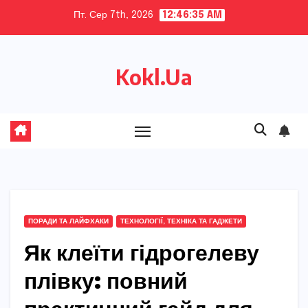
Skip
Пт. Сер 7th, 2026
12:46:36 AM
to
content
Kokl.Ua
ПОРАДИ ТА ЛАЙФХАКИ
ТЕХНОЛОГІЇ, ТЕХНІКА ТА ГАДЖЕТИ
Як клеїти гідрогелеву
плівку: повний