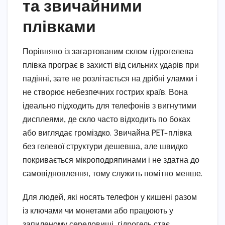
та звичайними
плівками
Порівняно із загартованим склом гідрогелева
плівка програє в захисті від сильних ударів при
падінні, зате не розлітається на дрібні уламки і
не створює небезпечних гострих країв. Вона
ідеально підходить для телефонів з вигнутими
дисплеями, де скло часто відходить по боках
або виглядає громіздко. Звичайна PET-плівка
без гелевої структури дешевша, але швидко
покривається мікроподряпинами і не здатна до
самовідновлення, тому служить помітно менше.
Для людей, які носять телефон у кишені разом
із ключами чи монетами або працюють у
запиленому середовищі, гідрогель стає