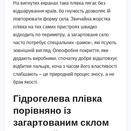
На вигнутих екранах така плівка лягає без
відшарування країв, бо гнучкість дозволяє їй
повторювати форму скла. Звичайна жорстка
плівка на тих самих пристроях швидко
відходить по периметру, а загартоване скло
часто потребує спеціальних «рамок», які псують
зовнішній вигляд. Олеофобне покриття, яке
додають виробники, спочатку добре відштовхує
відбитки пальців, хоча з часом його властивості
слабшають — це природний процес зносу, а не
брак якості.
Гідрогелева плівка
порівняно із
загартованим склом