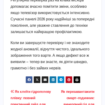
Регулярна перевірка раз на кілька місяців
допомагає вчасно помітити зміни, особливо
якщо телевізор використовується інтенсивно.
Сучасні панелі 2026 року надійніші за попередні
покоління, але уважне ставлення до техніки
залишається найкращою профілактикою.
Коли ви завершуєте перевірку і не знаходите
жодної аномалії, відчуття чистого, ідеального
зображення того варте. А якщо дефект все ж
виявили — тепер ви знаєте, як діяти швидко,
грамотно і без зайвих нервів.
Навігація
Як клеїти гідрогелеву
Як перезавантажити
плівку: повний
смарт-годинник:
записів
практичний гайд для
вичерпний гід для