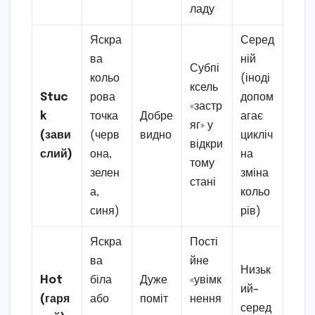
ладу
Яскра
Серед
ва
ній
Субпі
кольо
(іноді
ксель
Stuc
рова
допом
«застр
k
точка
Добре
агає
яг» у
(зави
(черв
видно
цикліч
відкри
слий)
она,
на
тому
зелен
зміна
стані
а,
кольо
синя)
рів)
Яскра
Пості
ва
йне
Низьк
Hot
біла
Дуже
«увімк
ий–
(гаря
або
поміт
нення
серед