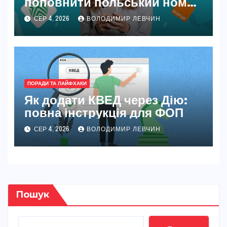
поповнити польський номер
у 2026 році
СЕР 4, 2026
ВОЛОДИМИР ЛЕВЧИН
ПОРАДИ ТА ЛАЙФХАКИ
Як додати КВЕД через Дію:
повна інструкція для ФОП
СЕР 4, 2026
ВОЛОДИМИР ЛЕВЧИН
Пошук