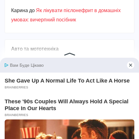
Карина
до
Як лікувати пієлонефрит в домашніх
умовах: вичерпний посібник
Авто та мототехніка
Алкоголь
Без категорії
Безпека
Біографії та історії життя
Бодибілдинг