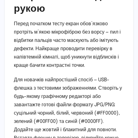
рукою
Перед початком тесту екран обов’язково
протріть м’якою мікрофіброю без ворсу — пил і
відбитки пальців часто маскують або імітують
дефекти. Найкраще проводити перевірку в
напівтемній кімнаті, щоб уникнути відблисків і
краще бачити контрастні точки.
Для новачків найпростіший спосіб — USB-
флешка з тестовими зображеннями. Створіть у
будь-якому графічному редакторі або
завантажте готові файли формату JPG/PNG:
суцільний чорний, білий, червоний (#FF0000),
зелений (#00FF00) та синій (#0000FF).
Додайте ще жовтий і блакитний для повноти.