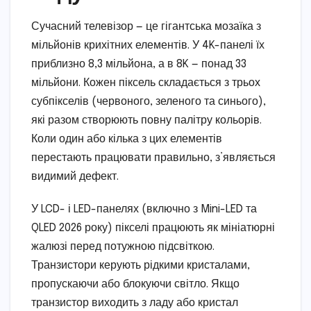
Сучасний телевізор — це гігантська мозаїка з
мільйонів крихітних елементів. У 4K-панелі їх
приблизно 8,3 мільйона, а в 8K — понад 33
мільйони. Кожен піксель складається з трьох
субпікселів (червоного, зеленого та синього),
які разом створюють повну палітру кольорів.
Коли один або кілька з цих елементів
перестають працювати правильно, з’являється
видимий дефект.
У LCD- і LED-панелях (включно з Mini-LED та
QLED 2026 року) пікселі працюють як мініатюрні
жалюзі перед потужною підсвіткою.
Транзистори керують рідкими кристалами,
пропускаючи або блокуючи світло. Якщо
транзистор виходить з ладу або кристал