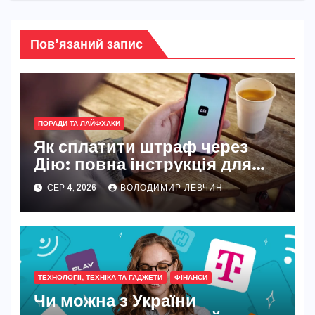
Пов’язаний запис
ПОРАДИ ТА ЛАЙФХАКИ
Як сплатити штраф через
Дію: повна інструкція для
новачків і досвідчених
СЕР 4, 2026
ВОЛОДИМИР ЛЕВЧИН
ТЕХНОЛОГІЇ, ТЕХНІКА ТА ГАДЖЕТИ
ФІНАНСИ
Чи можна з України