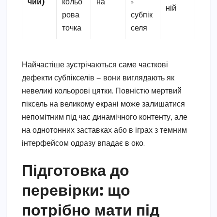
чий)
кольо
на
»
ній
рова
субпік
точка
селя
Найчастіше зустрічаються саме часткові
дефекти субпікселів — вони виглядають як
невеликі кольорові цятки. Повністю мертвий
піксель на великому екрані може залишатися
непомітним під час динамічного контенту, але
на однотонних заставках або в іграх з темним
інтерфейсом одразу впадає в око.
Підготовка до
перевірки: що
потрібно мати під