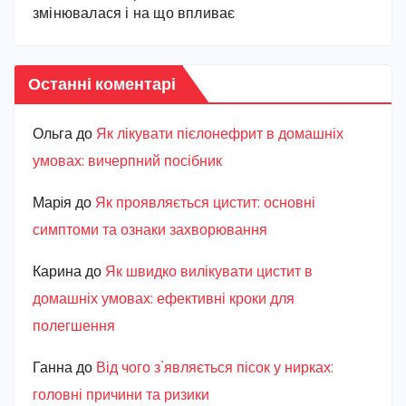
змінювалася і на що впливає
Останні коментарі
Ольга
до
Як лікувати пієлонефрит в домашніх
умовах: вичерпний посібник
Марiя
до
Як проявляється цистит: основні
симптоми та ознаки захворювання
Карина
до
Як швидко вилікувати цистит в
домашніх умовах: ефективні кроки для
полегшення
Ганна
до
Від чого з’являється пісок у нирках:
головні причини та ризики