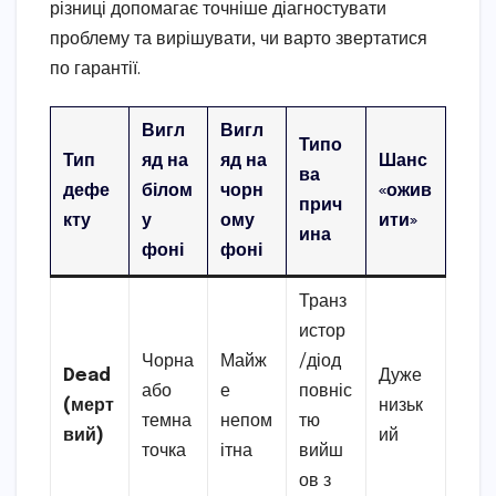
різниці допомагає точніше діагностувати
проблему та вирішувати, чи варто звертатися
по гарантії.
Вигл
Вигл
Типо
Тип
яд на
яд на
Шанс
ва
дефе
білом
чорн
«ожив
прич
кту
у
ому
ити»
ина
фоні
фоні
Транз
истор
Чорна
Майж
/діод
Dead
Дуже
або
е
повніс
(мерт
низьк
темна
непом
тю
вий)
ий
точка
ітна
вийш
ов з