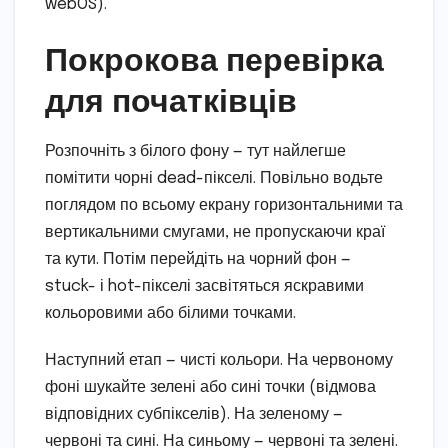
webOS).
Покрокова перевірка
для початківців
Розпочніть з білого фону — тут найлегше
помітити чорні dead-пікселі. Повільно водьте
поглядом по всьому екрану горизонтальними та
вертикальними смугами, не пропускаючи краї
та кути. Потім перейдіть на чорний фон —
stuck- і hot-пікселі засвітяться яскравими
кольоровими або білими точками.
Наступний етап — чисті кольори. На червоному
фоні шукайте зелені або сині точки (відмова
відповідних субпікселів). На зеленому —
червоні та сині. На синьому — червоні та зелені.