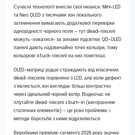
Сучасні технології внесли свої нюанси. Mini-LED
та Neo QLED з тисячами зон локального
затемнення вимагають додаткової перевірки
однорідності чорного поля — тут dead-пікселі
можуть «ховатися» за зонами підсвітки. QD-OLED
панелі дають надзвичайно точні кольори, тому
кольорові stuck-пікселі на них помітніші.
OLED-матриці рідше страждають від класичних
dead-пікселів порівняно з LCD, але коли дефект
з’являється, він виглядає більш контрастно
через ідеальний чорний колір. Водночас не
плутайте dead-пікселі з burn-in (вигоранням
статичних елементів) — це різні проблеми, і
методи боротьби з ними відрізняються.
Виробники преміум-сегменту 2026 року значно