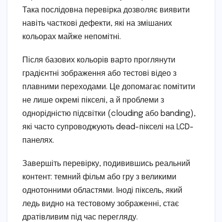
Така послідовна перевірка дозволяє виявити
навіть часткові дефекти, які на змішаних
кольорах майже непомітні.
Після базових кольорів варто проглянути
градієнтні зображення або тестові відео з
плавними переходами. Це допомагає помітити
не лише окремі пікселі, а й проблеми з
однорідністю підсвітки (clouding або banding),
які часто супроводжують dead-пікселі на LCD-
панелях.
Завершіть перевірку, подивившись реальний
контент: темний фільм або гру з великими
однотонними областями. Іноді піксель, який
ледь видно на тестовому зображенні, стає
дратівливим під час перегляду.