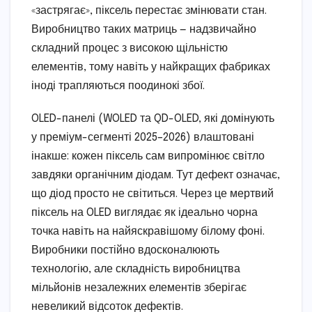
«застрягає», піксель перестає змінювати стан.
Виробництво таких матриць — надзвичайно
складний процес з високою щільністю
елементів, тому навіть у найкращих фабриках
іноді трапляються поодинокі збої.
OLED-панелі (WOLED та QD-OLED, які домінують
у преміум-сегменті 2025–2026) влаштовані
інакше: кожен піксель сам випромінює світло
завдяки органічним діодам. Тут дефект означає,
що діод просто не світиться. Через це мертвий
піксель на OLED виглядає як ідеально чорна
точка навіть на найяскравішому білому фоні.
Виробники постійно вдосконалюють
технологію, але складність виробництва
мільйонів незалежних елементів зберігає
невеликий відсоток дефектів.