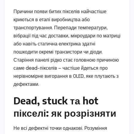
Причини появи битих пікселів найчастіше
криються в етапі виробництва або
транспортування. Перепади температури,
вібрації під час доставки, мікроудари по матриці
або навіть статична електрика здатні
пошкодити окремі транзистори чи діоди.
Старіння панелі рідко стає головною причиною
саме dead-пікселів — частіше йдеться про
нерівномірне вигорання в OLED, яке плутають з
дефектами.
Dead, stuck та hot
пікселі: як розрізняти
Не всі дефектні точки однакові. Розуміння