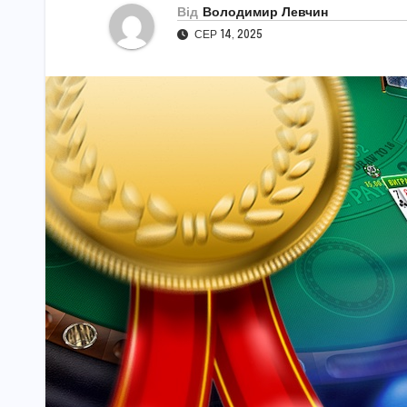
Від
Володимир Левчин
СЕР 14, 2025