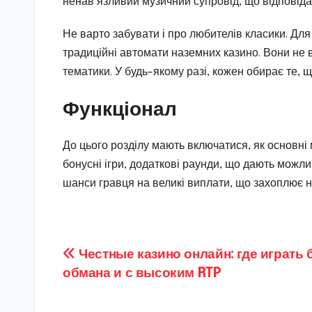
ненав’язливий музичний супровід, що відповід
Не варто забувати і про любителів класики. Для
традиційні автомати наземних казино. Вони не 
тематики. У будь-якому разі, кожен обирає те,
Функціонал
До цього розділу мають включатися, як основні м
бонусні ігри, додаткові раунди, що дають можлив
шанси гравця на великі виплати, що захоплює 
Навігація
Честные казино онлайн: где играть 
обмана и с высоким RTP
записів