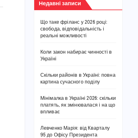
Недавні записи
Що таке фріланс у 2026 році:
свобода, відповідальність і
реальні можливості
Коли закон набирає чинності в
Україні
Скільки районів в Україні: повна
картина сучасного поділу
Мінімалка в Україні 2026: скільки
платять, як змінювалася і на що
впливає
Левченко Марія: від Кварталу
95 до Офісу Президента