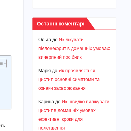
Останні коментарі
Ольга
до
Як лікувати
пієлонефрит в домашніх умовах:
вичерпний посібник
Марiя
до
Як проявляється
цистит: основні симптоми та
ознаки захворювання
Карина
до
Як швидко вилікувати
цистит в домашніх умовах:
ефективні кроки для
ють
полегшення