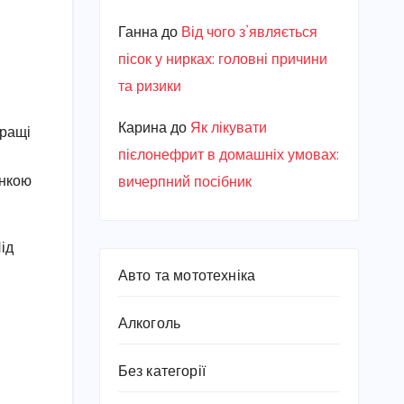
Ганна
до
Від чого з’являється
пісок у нирках: головні причини
та ризики
Карина
до
Як лікувати
кращі
пієлонефрит в домашніх умовах:
инкою
вичерпний посібник
ід
Авто та мототехніка
Алкоголь
Без категорії