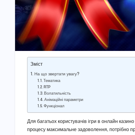
Зміст
На що звертати увагу?
Тематика
RTP
Волатильність
Анімаційні параметри
Функціонал
Для багатьох користувачів ігри в онлайн казино
процесу максимальне задоволення, потрібно пр