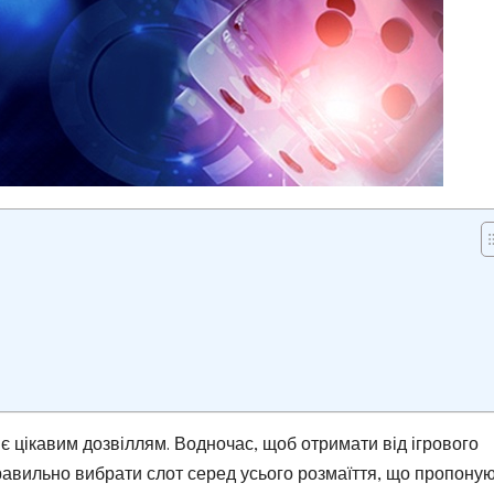
 є цікавим дозвіллям. Водночас, щоб отримати від ігрового
авильно вибрати слот серед усього розмаїття, що пропону