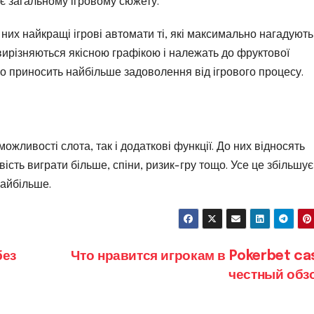
ає загальному ігровому сюжету.
 них найкращі ігрові автомати ті, які максимально нагадують
вирізняються якісною графікою і належать до фруктової
 що приносить найбільше задоволення від ігрового процесу.
ожливості слота, так і додаткові функції. До них відносять
ість виграти більше, спіни, ризик-гру тощо. Усе це збільшує
найбільше.
без
Что нравится игрокам в Pokerbet cas
честный обз