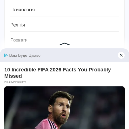
Психологія
Релігія
Розваги
Садівництво та рослини
Сантехніка
Своїми руками
Секс
Серіали