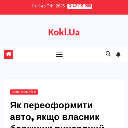
Skip
Пт. Сер 7th, 2026
3:48:16 PM
to
content
Kokl.Ua
ЗАКОНИ УКРАЇНИ
Як переоформити
авто, якщо власник