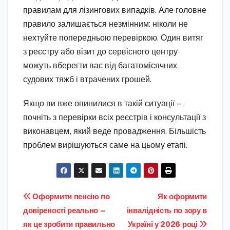
правилам для лізингових випадків. Але головне
правило залишається незмінним: ніколи не
нехтуйте попередньою перевіркою. Один витяг
з реєстру або візит до сервісного центру
можуть вберегти вас від багатомісячних
судових тяжб і втрачених грошей.
Якщо ви вже опинилися в такій ситуації —
почніть з перевірки всіх реєстрів і консультації з
виконавцем, який веде провадження. Більшість
проблем вирішуються саме на цьому етапі.
Навігація
Оформити пенсію по
Як оформити
довіреності реально —
інвалідність по зору в
записів
як це зробити правильно
Україні у 2026 році