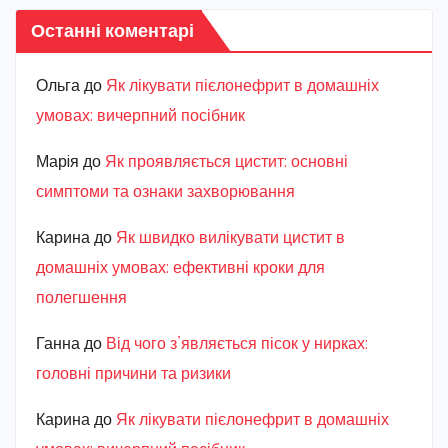
Останні коментарі
Ольга
до
Як лікувати пієлонефрит в домашніх
умовах: вичерпний посібник
Марiя
до
Як проявляється цистит: основні
симптоми та ознаки захворювання
Карина
до
Як швидко вилікувати цистит в
домашніх умовах: ефективні кроки для
полегшення
Ганна
до
Від чого з’являється пісок у нирках:
головні причини та ризики
Карина
до
Як лікувати пієлонефрит в домашніх