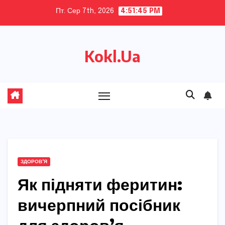
Skip
Пт. Сер 7th, 2026
4:51:47 PM
to
content
Kokl.Ua
ЗДОРОВ'Я
Як підняти феритин:
вичерпний посібник