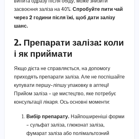
випита одразу після обіду, може знизити
засвоєння заліза на 40%.
Спробуйте пити чай
через 2 години після їжі, щоб дати залізу
шанс.
2. Препарати заліза: коли
і як приймати
Якщо дієта не справляється, на допомогу
приходять препарати заліза. Але не поспішайте
купувати першу-ліпшу упаковку в аптеці!
Прийом заліза – це мистецтво, яке потребує
консультації лікаря. Ось основні моменти:
Вибір препарату.
Найпоширеніші форми
– сульфат заліза, глюконат заліза,
фумарат заліза або полімальтозний