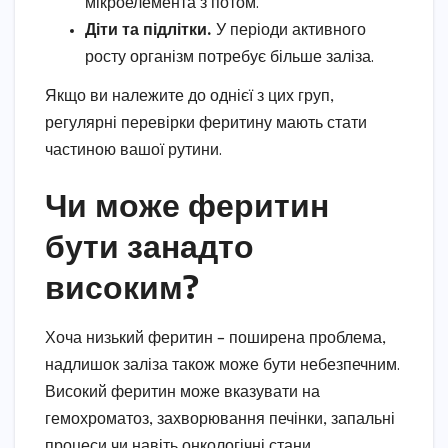
мікроелемента з потом.
Діти та підлітки.
У періоди активного
росту організм потребує більше заліза.
Якщо ви належите до однієї з цих груп,
регулярні перевірки феритину мають стати
частиною вашої рутини.
Чи може феритин
бути занадто
високим?
Хоча низький феритин – поширена проблема,
надлишок заліза також може бути небезпечним.
Високий феритин може вказувати на
гемохроматоз, захворювання печінки, запальні
процеси чи навіть онкологічні стани.