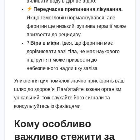
виливати воду в діряве відро.
Передчасне припинення лікування.
Якщо гемоглобін нормалізувався, але
феритин ще низький, зупинка терапії може
призвести до рецидиву.
?
Віра в міфи.
Ідея, що феритин має
дорівнювати вазі тіла, не має наукового
підґрунтя і може призвести до
небезпечного надлишку заліза.
Уникнення цих помилок значно прискорить ваш
шлях до здоров’я. Пам’ятайте: кожен організм
унікальний, тож слухайте його сигнали та
консультуйтесь із фахівцями.
Кому особливо
важливо стежити за