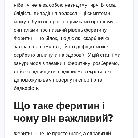
ніби тягнете за собою невидиму гиря. Втома,
блідість, випадіння волосся – ці симптоми
можуть бути не просто примхами організму, а
сигналами про низький рівень феритину.
Феритин – це білок, що діє як “скарбничка”
заліза в вашому тілі, і його дефіцит може
серйозно вплинути на здоров’я. У цій статті ми
зануримося в таємниці феритину, розберемо,
як його підвищити, і відкриємо секрети, які
допоможуть вам повернути енергію та
бадьорість.
Що таке феритин і
чому він важливий?
Феритин – це не просто білок, а справжній