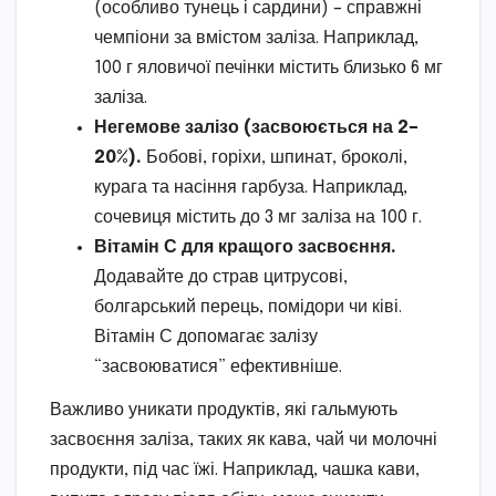
(особливо тунець і сардини) – справжні
чемпіони за вмістом заліза. Наприклад,
100 г яловичої печінки містить близько 6 мг
заліза.
Негемове залізо (засвоюється на 2–
20%).
Бобові, горіхи, шпинат, броколі,
курага та насіння гарбуза. Наприклад,
сочевиця містить до 3 мг заліза на 100 г.
Вітамін С для кращого засвоєння.
Додавайте до страв цитрусові,
болгарський перець, помідори чи ківі.
Вітамін С допомагає залізу
“засвоюватися” ефективніше.
Важливо уникати продуктів, які гальмують
засвоєння заліза, таких як кава, чай чи молочні
продукти, під час їжі. Наприклад, чашка кави,