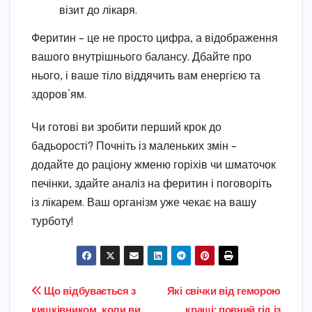
візит до лікаря.
Феритин – це не просто цифра, а відображення
вашого внутрішнього балансу. Дбайте про
нього, і ваше тіло віддячить вам енергією та
здоров’ям.
Чи готові ви зробити перший крок до
бадьорості? Почніть із маленьких змін –
додайте до раціону жменю горіхів чи шматочок
печінки, здайте аналіз на феритин і поговоріть
із лікарем. Ваш організм уже чекає на вашу
турботу!
Навігація
Що відбувається з
Які свічки від геморою
кишківником, коли ви
кращі: повний гід із