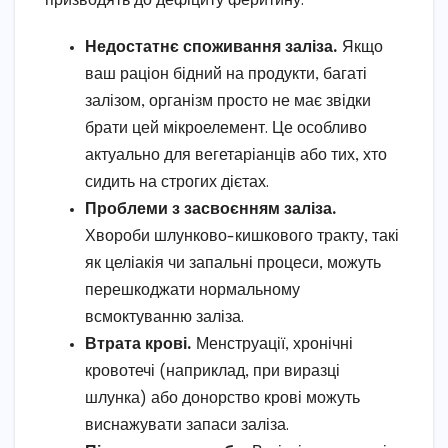
призводять до дефіциту феритину:
Недостатнє споживання заліза.
Якщо
ваш раціон бідний на продукти, багаті
залізом, організм просто не має звідки
брати цей мікроелемент. Це особливо
актуально для вегетаріанців або тих, хто
сидить на строгих дієтах.
Проблеми з засвоєнням заліза.
Хвороби шлунково-кишкового тракту, такі
як целіакія чи запальні процеси, можуть
перешкоджати нормальному
всмоктуванню заліза.
Втрата крові.
Менструації, хронічні
кровотечі (наприклад, при виразці
шлунка) або донорство крові можуть
виснажувати запаси заліза.