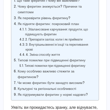
Що таке феритин і чому він важливий?
Чому феритин знижується? Причини та
симптоми
Як перевірити рівень феритину?
Як підняти феритин: покроковий план
1. Збалансоване харчування: продукти, що
підвищують феритин
2. Препарати заліза: коли і як приймати
3. Внутрішньовенні ін’єкції та переливання
крові
4. Зміна способу життя
Типові помилки при підвищенні феритину
Типові помилки при підвищенні феритину
Кому особливо важливо стежити за
феритином?
Чи може феритин бути занадто високим?
Культурні та регіональні особливості
Як підтримувати феритин у нормі надовго?
Уявіть: ви прокидаєтесь зранку, але відчуваєте,