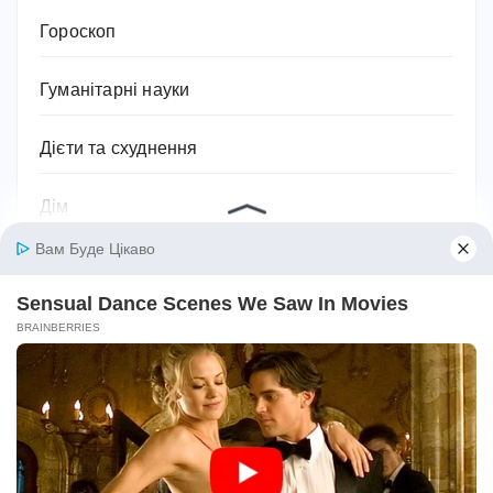
Гороскоп
Гуманітарні науки
Дієти та схуднення
Дім
Діти
Домашнє господарство
Домашні улюбленці
Домашній затишок