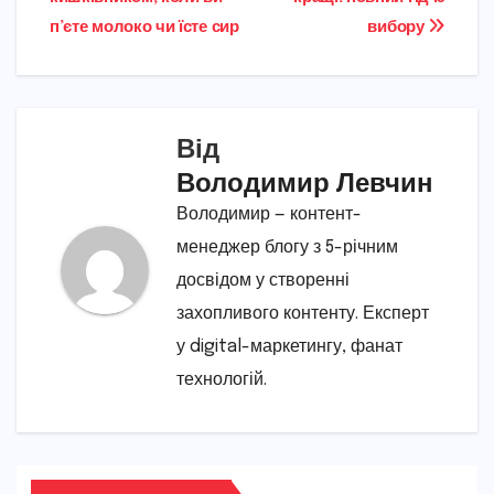
записів
п’єте молоко чи їсте сир
вибору
Від
Володимир Левчин
Володимир — контент-
менеджер блогу з 5-річним
досвідом у створенні
захопливого контенту. Експерт
у digital-маркетингу, фанат
технологій.