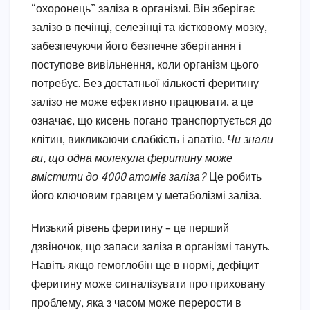
“охоронець” заліза в організмі. Він зберігає
залізо в печінці, селезінці та кістковому мозку,
забезпечуючи його безпечне зберігання і
поступове вивільнення, коли організм цього
потребує. Без достатньої кількості феритину
залізо не може ефективно працювати, а це
означає, що кисень погано транспортується до
клітин, викликаючи слабкість і апатію.
Чи знали
ви, що одна молекула феритину може
вмістити до 4000 атомів заліза?
Це робить
його ключовим гравцем у метаболізмі заліза.
Низький рівень феритину – це перший
дзвіночок, що запаси заліза в організмі тануть.
Навіть якщо гемоглобін ще в нормі, дефіцит
феритину може сигналізувати про приховану
проблему, яка з часом може перерости в