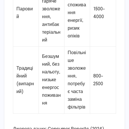
гаряче
спожива
Парови
зволоже
1500-
ння
й
ння,
4000
енергії,
антибак
ризик
теріальн
опіків
ий
Повільні
Безшум
ше
ний, без
Традиці
зволоже
нальоту,
йний
ння,
800-
низьке
(випарн
потребу
2500
енергос
ий)
є часта
поживан
заміна
ня
фільтрів