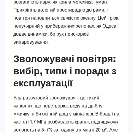
розганяють пару, як крила метелика туман.
Прикріпіть вологий простирадло до рами, і
повітря наповниться свіжістю океану. Цей трюк,
популярний у прибережних регіонах, як Одеса,
додає динаміки, бо рух прискорює
випаровування.
Зволожувачі повітря:
вибір, типи і поради з
експлуатації
Ультразвуковий зволожувач – це тихий
чарівник, що перетворює воду на дрібну
мжичку, ніби осінній дощ у мініатюрі. Вібрації на
частоті 1,7 МГц розбивають краплі, підвищуючи
вологість на 5-7% за годину в кімнаті 20 м². Але