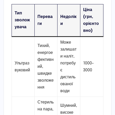
Ціна
Тип
Перева
Недолік
(грн,
зволож
ги
и
орієнто
увача
вно)
Може
Тихий,
залишат
енергое
и наліт,
фективн
Ультраз
потребу
1000-
ий,
вуковий
є
3000
швидке
дистиль
зволоже
ованої
ння
води
Стериль
Шумний,
на пара,
високе