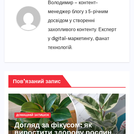
Володимир — контент-
менеджер блогу з 5-річним
досвідом у створенні
захопливого контенту. Експерт
у digital-маркетингу, фанат
технологій.
Пов’язаний запис
ДОМАШНІЙ ЗАТИШОК
Догляд за фікусом: як
виростити здорову рослину