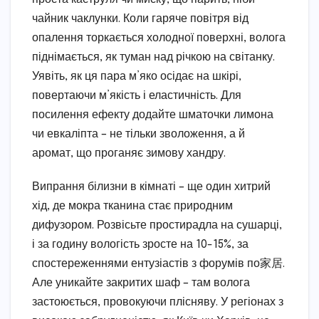
чайник чаклунки. Коли гаряче повітря від
опалення торкається холодної поверхні, волога
піднімається, як туман над річкою на світанку.
Уявіть, як ця пара м’яко осідає на шкірі,
повертаючи м’якість і еластичність. Для
посилення ефекту додайте шматочки лимона
чи евкаліпта – не тільки зволоження, а й
аромат, що проганяє зимову хандру.
Випрання білизни в кімнаті – ще один хитрий
хід, де мокра тканина стає природним
дифузором. Розвісьте простирадла на сушарці,
і за годину вологість зросте на 10-15%, за
спостереженнями ентузіастів з форумів по家居.
Але уникайте закритих шаф – там волога
застоюється, провокуючи плісняву. У регіонах з