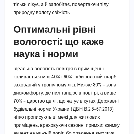
тільки лікує, а й запобігає, повертаючи тілу
природну вологу свіжість.
Оптимальні рівні
вологості: що каже
наука і норми
Ідеальна вологість повітря в приміщенні
коливається між 40% і 60%, ніби золотий скарб,
захований у тропічному лісі. Нижче 30% – зона
дискомфорту, де пил танцює в повітрі, а вище
70% – царство цвілі, що чатує в кутах. Державні
будівельні норми України (ДБН В.2.5-67:2013)
чітко прописують ці межі для житлових
приміщень, враховуючи сезонні примхи: взимку
акцент на нижній поріг, бо опалення висушує