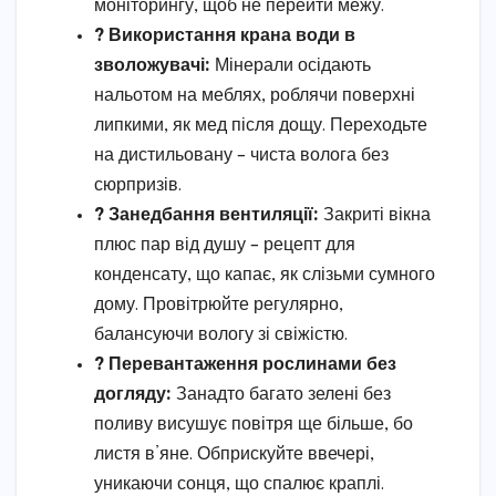
моніторингу, щоб не перейти межу.
? Використання крана води в
зволожувачі:
Мінерали осідають
нальотом на меблях, роблячи поверхні
липкими, як мед після дощу. Переходьте
на дистильовану – чиста волога без
сюрпризів.
? Занедбання вентиляції:
Закриті вікна
плюс пар від душу – рецепт для
конденсату, що капає, як слізьми сумного
дому. Провітрюйте регулярно,
балансуючи вологу зі свіжістю.
? Перевантаження рослинами без
догляду:
Занадто багато зелені без
поливу висушує повітря ще більше, бо
листя в’яне. Обприскуйте ввечері,
уникаючи сонця, що спалює краплі.