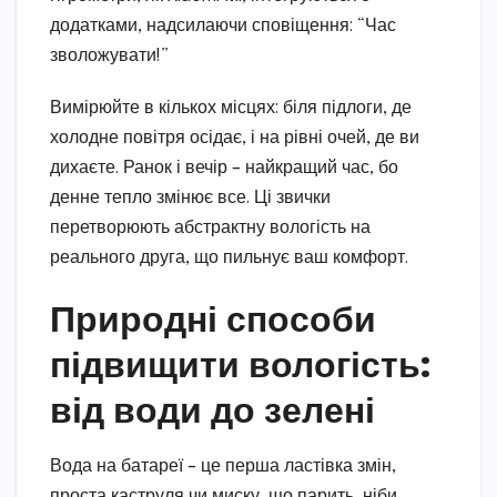
додатками, надсилаючи сповіщення: “Час
зволожувати!”
Вимірюйте в кількох місцях: біля підлоги, де
холодне повітря осідає, і на рівні очей, де ви
дихаєте. Ранок і вечір – найкращий час, бо
денне тепло змінює все. Ці звички
перетворюють абстрактну вологість на
реального друга, що пильнує ваш комфорт.
Природні способи
підвищити вологість:
від води до зелені
Вода на батареї – це перша ластівка змін,
проста каструля чи миску, що парить, ніби