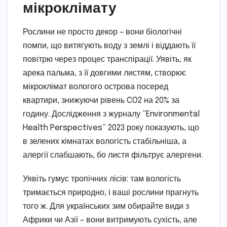
мікроклімату
Рослини не просто декор – вони біологічні
помпи, що витягують воду з землі і віддають її
повітрю через процес транспірації. Уявіть, як
арека пальма, з її довгими листям, створює
мікроклімат вологого острова посеред
квартири, знижуючи рівень CO2 на 20% за
годину. Дослідження з журналу “Environmental
Health Perspectives” 2023 року показують, що
в зелених кімнатах вологість стабільніша, а
алергії слабшають, бо листя фільтрує алергени.
Уявіть гумус тропічних лісів: там вологість
тримається природно, і ваші рослини прагнуть
того ж. Для українських зим обирайте види з
Африки чи Азії – вони витримують сухість, але