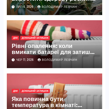
з пишною кроною в квартирі
ЛИП 6, 2026
ВОЛОДИМИР ЛЕВЧИН
ДІМ
ДОМАШНІЙ ЗАТИШОК
Рівні опалення: коли
вмикати батареї для затишку
та розумної економії
ЧЕР 11, 2026
ВОЛОДИМИР ЛЕВЧИН
ДІМ
ДОМАШНІЙ ЗАТИШОК
Яка повинна бути
температура в кімнаті: