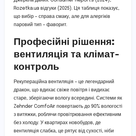
Джерела даних: Consumer Reports (2024),
Rozetka.ua відгуки (2025). Ця таблиця показує,
що вибір – справа смаку, але для алергіків
паровий тип – фаворит.
Професійні рішення:
вентиляція та клімат-
контроль
Рекупераційна вентиляція – це легендарний
дракон, що вдихає свіже повітря і видихає
старе, зберігаючи вологу всередині. Системи як
Zehnder ComfoAir повертають до 90% вологості
з витяжки, роблячи провітрювання ефективним
без холоду. У квартирах новобудов, де
вентиляція слабка, це рятує від сухості, ніби