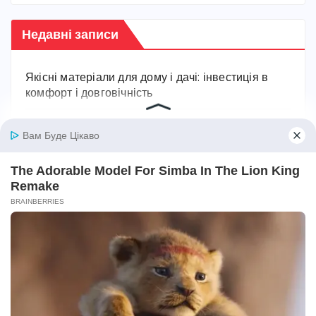
Недавні записи
Якісні матеріали для дому і дачі: інвестиція в
комфорт і довговічність
Що таке фріланс у 2026 році: свобода,
відповідальність і реальні можливості
Коли закон набирає чинності в Україні
Скільки районів в Україні: повна картина
сучасного поділу
Мінімалка в Україні 2026: скільки платять, як
змінювалася і на що впливає