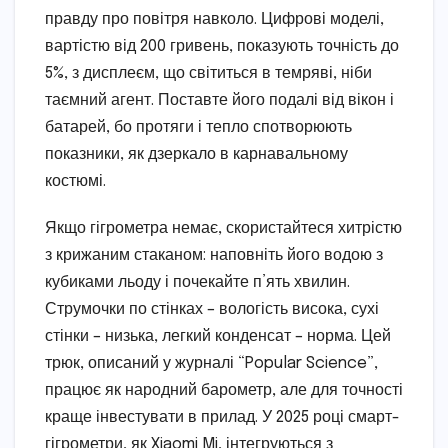
правду про повітря навколо. Цифрові моделі,
вартістю від 200 гривень, показують точність до
5%, з дисплеєм, що світиться в темряві, ніби
таємний агент. Поставте його подалі від вікон і
батарей, бо протяги і тепло спотворюють
показники, як дзеркало в карнавальному
костюмі.
Якщо гігрометра немає, скористайтеся хитрістю
з крижаним стаканом: наповніть його водою з
кубиками льоду і почекайте п’ять хвилин.
Струмочки по стінках – вологість висока, сухі
стінки – низька, легкий конденсат – норма. Цей
трюк, описаний у журналі “Popular Science”,
працює як народний барометр, але для точності
краще інвестувати в прилад. У 2025 році смарт-
гігрометри, як Xiaomi Mi, інтегруються з