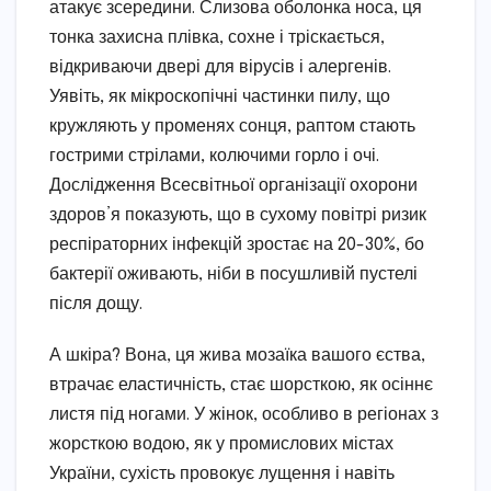
атакує зсередини. Слизова оболонка носа, ця
тонка захисна плівка, сохне і тріскається,
відкриваючи двері для вірусів і алергенів.
Уявіть, як мікроскопічні частинки пилу, що
кружляють у променях сонця, раптом стають
гострими стрілами, колючими горло і очі.
Дослідження Всесвітньої організації охорони
здоров’я показують, що в сухому повітрі ризик
респіраторних інфекцій зростає на 20-30%, бо
бактерії оживають, ніби в посушливій пустелі
після дощу.
А шкіра? Вона, ця жива мозаїка вашого єства,
втрачає еластичність, стає шорсткою, як осіннє
листя під ногами. У жінок, особливо в регіонах з
жорсткою водою, як у промислових містах
України, сухість провокує лущення і навіть