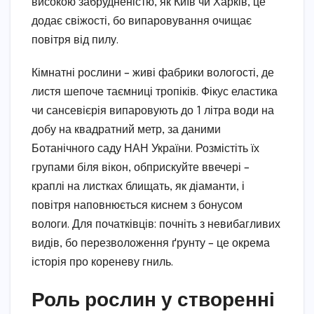
високою забрудненістю, як Київ чи Харків, це
додає свіжості, бо випаровування очищає
повітря від пилу.
Кімнатні рослини – живі фабрики вологості, де
листя шепоче таємниці тропіків. Фікус еластика
чи сансевієрія випаровують до 1 літра води на
добу на квадратний метр, за даними
Ботанічного саду НАН України. Розмістіть їх
групами біля вікон, обприскуйте ввечері –
краплі на листках блищать, як діаманти, і
повітря наповнюється киснем з бонусом
вологи. Для початківців: почніть з невибагливих
видів, бо перезволоження ґрунту – це окрема
історія про кореневу гниль.
Роль рослин у створенні