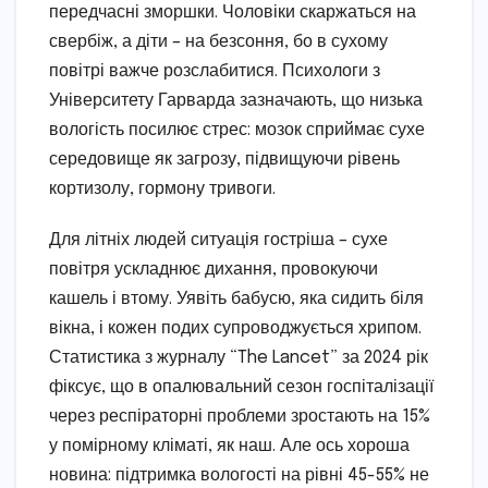
передчасні зморшки. Чоловіки скаржаться на
свербіж, а діти – на безсоння, бо в сухому
повітрі важче розслабитися. Психологи з
Університету Гарварда зазначають, що низька
вологість посилює стрес: мозок сприймає сухе
середовище як загрозу, підвищуючи рівень
кортизолу, гормону тривоги.
Для літніх людей ситуація гостріша – сухе
повітря ускладнює дихання, провокуючи
кашель і втому. Уявіть бабусю, яка сидить біля
вікна, і кожен подих супроводжується хрипом.
Статистика з журналу “The Lancet” за 2024 рік
фіксує, що в опалювальний сезон госпіталізації
через респіраторні проблеми зростають на 15%
у помірному кліматі, як наш. Але ось хороша
новина: підтримка вологості на рівні 45-55% не