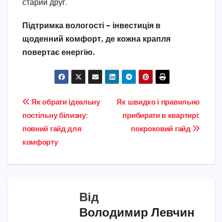
старий друг.
Підтримка вологості – інвестиція в
щоденний комфорт, де кожна крапля
повертає енергію.
Навігація
Як обрати ідеальну
Як швидко і правильно
постільну білизну:
прибирати в квартирі:
записів
повний гайд для
покроковий гайд
комфорту
Від
Володимир Левчин