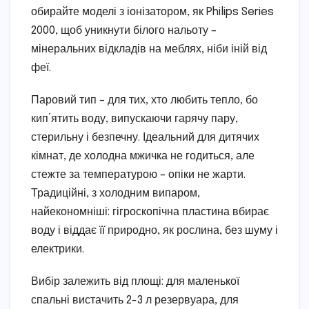
обирайте моделі з іонізатором, як Philips Series
2000, щоб уникнути білого нальоту –
мінеральних відкладів на меблях, ніби іній від
феї.
Паровий тип – для тих, хто любить тепло, бо
кип’ятить воду, випускаючи гарячу пару,
стерильну і безпечну. Ідеальний для дитячих
кімнат, де холодна мжичка не годиться, але
стежте за температурою – опіки не жарти.
Традиційні, з холодним випаром,
найекономніші: гігроскопічна пластина вбирає
воду і віддає її природно, як рослина, без шуму і
електрики.
Вибір залежить від площі: для маленької
спальні вистачить 2-3 л резервуара, для