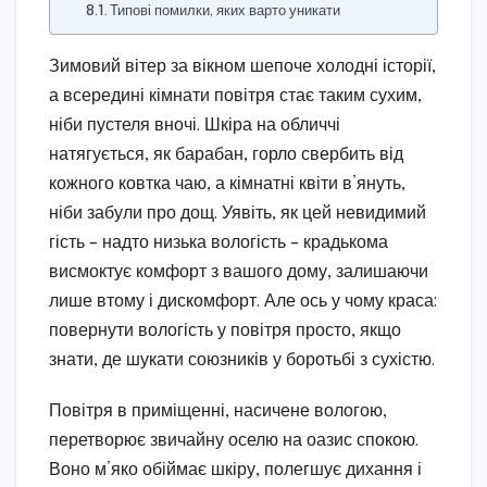
Типові помилки, яких варто уникати
Зимовий вітер за вікном шепоче холодні історії,
а всередині кімнати повітря стає таким сухим,
ніби пустеля вночі. Шкіра на обличчі
натягується, як барабан, горло свербить від
кожного ковтка чаю, а кімнатні квіти в’януть,
ніби забули про дощ. Уявіть, як цей невидимий
гість – надто низька вологість – крадькома
висмоктує комфорт з вашого дому, залишаючи
лише втому і дискомфорт. Але ось у чому краса:
повернути вологість у повітря просто, якщо
знати, де шукати союзників у боротьбі з сухістю.
Повітря в приміщенні, насичене вологою,
перетворює звичайну оселю на оазис спокою.
Воно м’яко обіймає шкіру, полегшує дихання і