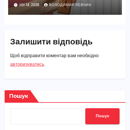
норми для здоров’я та
КВІ 14, 2026
ВОЛОДИМИР ЛЕВЧИН
справжнього комфорту
Залишити відповідь
Щоб відправити коментар вам необхідно
авторизуватись
.
Пошук
Пошук