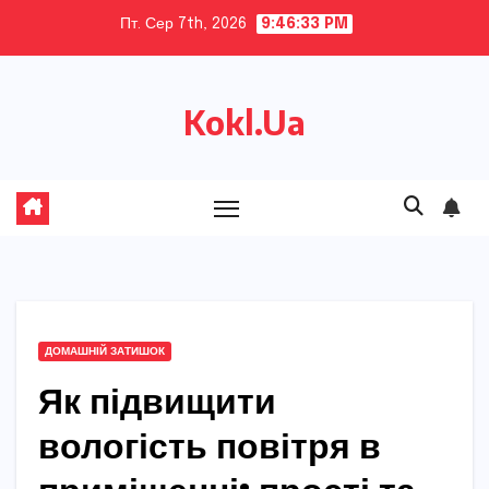
Skip
Пт. Сер 7th, 2026
9:46:34 PM
to
content
Kokl.Ua
ДОМАШНІЙ ЗАТИШОК
Як підвищити
вологість повітря в