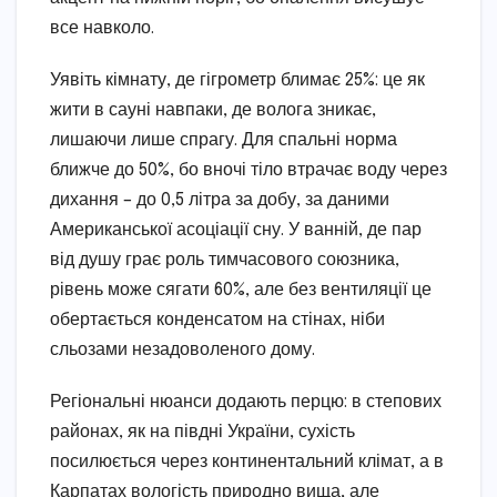
все навколо.
Уявіть кімнату, де гігрометр блимає 25%: це як
жити в сауні навпаки, де волога зникає,
лишаючи лише спрагу. Для спальні норма
ближче до 50%, бо вночі тіло втрачає воду через
дихання – до 0,5 літра за добу, за даними
Американської асоціації сну. У ванній, де пар
від душу грає роль тимчасового союзника,
рівень може сягати 60%, але без вентиляції це
обертається конденсатом на стінах, ніби
сльозами незадоволеного дому.
Регіональні нюанси додають перцю: в степових
районах, як на півдні України, сухість
посилюється через континентальний клімат, а в
Карпатах вологість природно вища, але