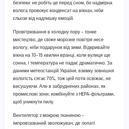
безпеки: не робіть це перед сном, бо надмірна
волога провокує конденсат на вікнах, ніби
сльози від надлишку емоцій.
Провітрювання в холодну пору – тонке
мистецтво, де свіже морозне повітря несе
вологу, ніби подарунок від зими. Відкривайте
вікна на 10-15 хвилин вранці, коли вулиця ще
сонна, і температура не падає драматично. За
даними метеостанцій України, взимку зовнішня
вологість сягає 70%, тож цей потік освіжає, не
висушуючи. Але в забруднених районах, як
промислові зони, комбінуйте з HEPA-фільтрами,
щоб уникнути пилу.
Вентилятор з мокрою тканиною –
імпровізований зволожувач, де лопаті