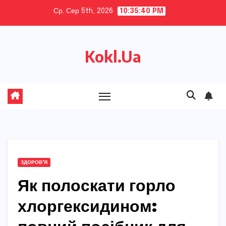
Skip
Ср. Сер 5th, 2026
10:35:41 PM
to
content
Kokl.Ua
ЗДОРОВ'Я
Як полоскати горло
хлоргексидином: