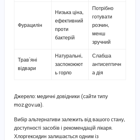
Потрібно
Низька ціна,
готувати
ефективний
Фурацилін
розчин,
проти
менш
бактерій
зручний
Натуральні,
Слабша
Трав’яні
заспокоюют
антисептичн
відвари
ь горло
а дія
Джерело: медичні довідники (сайти типу
moz.gov.ua).
Вибір альтернативи залежить від вашого стану,
доступності засобів і рекомендацій лікаря.
Хлоргексидин залишається одним із