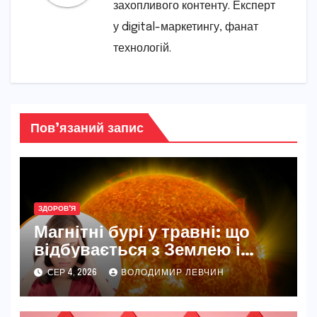
захопливого контенту. Експерт
у digital-маркетингу, фанат
технологій.
Пов’язаний запис
ЗДОРОВ'Я
Магнітні бурі у травні: що
відбувається з Землею і
нашим самопочуттям
СЕР 4, 2026
ВОЛОДИМИР ЛЕВЧИН