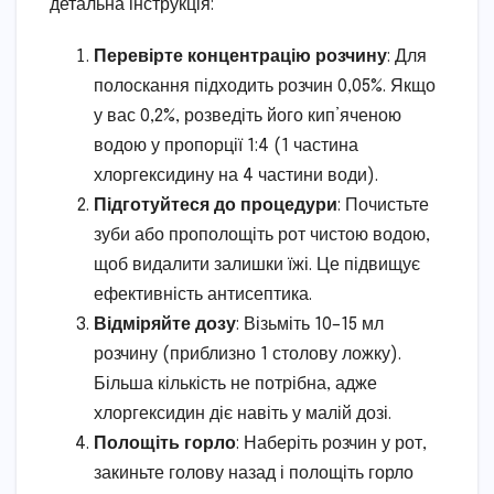
детальна інструкція:
Перевірте концентрацію розчину
: Для
полоскання підходить розчин 0,05%. Якщо
у вас 0,2%, розведіть його кип’яченою
водою у пропорції 1:4 (1 частина
хлоргексидину на 4 частини води).
Підготуйтеся до процедури
: Почистьте
зуби або прополощіть рот чистою водою,
щоб видалити залишки їжі. Це підвищує
ефективність антисептика.
Відміряйте дозу
: Візьміть 10–15 мл
розчину (приблизно 1 столову ложку).
Більша кількість не потрібна, адже
хлоргексидин діє навіть у малій дозі.
Полощіть горло
: Наберіть розчин у рот,
закиньте голову назад і полощіть горло