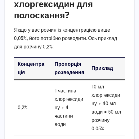
хлоргексидин для
полоскання?
Якщо у вас розчин із концентрацією вище
0,05%, його потрібно розводити. Ось приклад
для розчину 0,2%:
Концентра
Пропорція
Приклад
ція
розведення
10 мл
1 частина
хлоргексиди
хлоргексиди
ну + 40 мл
0,2%
ну + 4
води = 50 мл
частини
розчину
води
0,05%