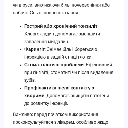
чи віруси, викликаючи біль, почервоніння або
набряк. Ось основні показання:
Гострий або хронічний тонзиліт
:
Хлоргексидин допомагає зменшити
запалення мигдалин.
Фарингіт
: Знімає біль і бореться з
інфекцією в задній стінці глотки.
Стоматологічні проблеми
: Ефективний
при гінгівіті, стоматиті чи після видалення
зубів.
Профілактика після контакту з
хворими
: Допомагає знищити патогени
до розвитку інфекції.
Важливо: перед початком використання
проконсультуйтеся з лікарем, особливо якщо