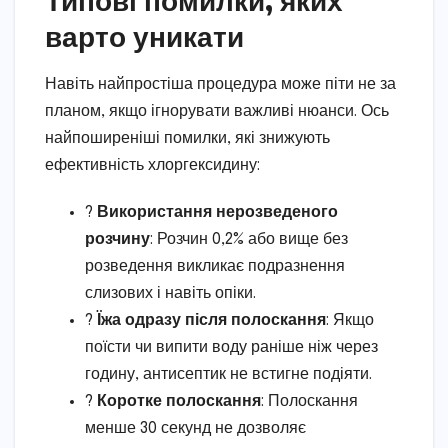
варто уникати
Навіть найпростіша процедура може піти не за
планом, якщо ігнорувати важливі нюанси. Ось
найпоширеніші помилки, які знижують
ефективність хлоргексидину:
?
Використання нерозведеного
розчину
: Розчин 0,2% або вище без
розведення викликає подразнення
слизових і навіть опіки.
?️
Їжа одразу після полоскання
: Якщо
поїсти чи випити воду раніше ніж через
годину, антисептик не встигне подіяти.
?
Коротке полоскання
: Полоскання
менше 30 секунд не дозволяє