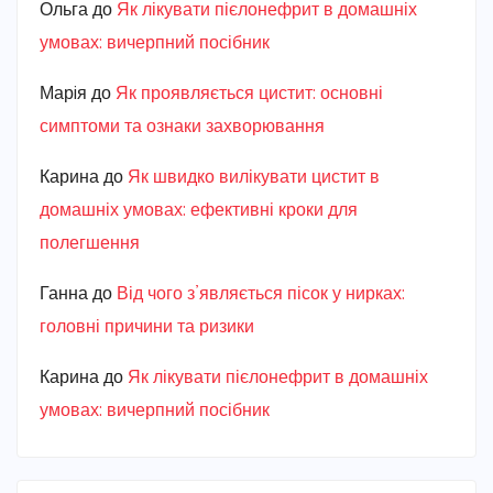
Ольга
до
Як лікувати пієлонефрит в домашніх
умовах: вичерпний посібник
Марiя
до
Як проявляється цистит: основні
симптоми та ознаки захворювання
Карина
до
Як швидко вилікувати цистит в
домашніх умовах: ефективні кроки для
полегшення
Ганна
до
Від чого з’являється пісок у нирках:
головні причини та ризики
Карина
до
Як лікувати пієлонефрит в домашніх
умовах: вичерпний посібник