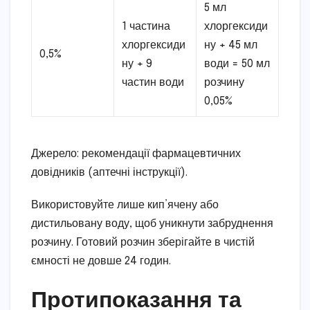
5 мл
1 частина
хлоргексиди
хлоргексиди
ну + 45 мл
0,5%
ну + 9
води = 50 мл
частин води
розчину
0,05%
Джерело: рекомендації фармацевтичних
довідників (аптечні інструкції).
Використовуйте лише кип’ячену або
дистильовану воду, щоб уникнути забруднення
розчину. Готовий розчин зберігайте в чистій
ємності не довше 24 годин.
Протипоказання та