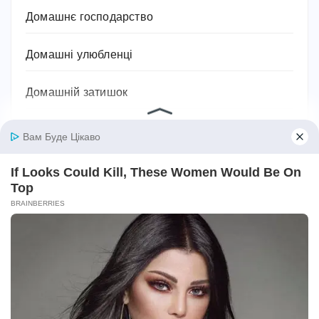
Домашнє господарство
Домашні улюбленці
Домашній затишок
Закони України
Здоров'я
Імена та значення імен
Історія
Їжа та кулінарія