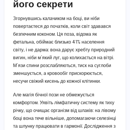
його секрети
Згорнувшись калачиком на боці, ви ніби
повертаєтеся до початків, коли світ здавався
безпечним коконом. Ця поза, відома як
фетальна, обіймає близько 41% населення
світу, і не дарма: вона дарує хребту природний
вигин, ніби м’який луг, що колихається на вітрі.
М’язи спини розслабляються, тиск на суглоби
зменшується, а кровообіг прискорюється,
несучи свіжий кисень до кожної клітинки.
Але магія бічної пози не обмежується
комфортом. Уявіть лімфатичну систему як тиху
річку, що очищає організм від шлаків: на лівому
боці вона тече вільніше, допомагаючи селезінці
та шлунку працювати в гармонії. Дослідження з