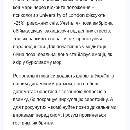
кошмари через відкрите положення –
психологи з University of London фіксують
+25% тривожних снів. Уявіть, як поза ембріона
обіймає душу, захищаючи від денних стресів,
тоді як на животі вона тисне, провокуючи
параноідні сни. Для початківців у медитації
бічна поза ідеальна: вона стабілізує емоції, як
якір у бурхливому морі.
Регіональні нюанси додають шарів: в Україні, з
нашим динамічним ритмом, сон на боці
допомагає боротися з сезонною депресією
взимку, бо покращує циркуляцію серотоніну. А
для просунутих – комбінуйте пози з дихальними
вправами перед сном, і розум прокинеться
гострим, як бритва.