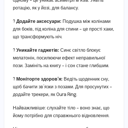
одному – це уникає асиметрії м’язів. Уявіть
ротацію, як у йозі, для балансу.
?
Додайте аксесуари:
Подушка між колінами
для боків, під коліна для спини – це прості хаки,
що трансформують ніч.
?
Уникайте гаджетів:
Синє світло блокує
мелатонін, посилюючи ефект неправильної
пози. Замініть на книгу – і сон стане глибшим.
?
Моніторте здоров’я:
Ведіть щоденник сну,
щоб бачити зв’язки з позами. Для просунутих –
додайте трекери, як Oura Ring.
Найважливіше: слухайте тіло – воно знає, що
йому потрібно для справжнього відновлення.