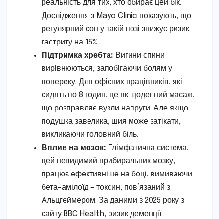
реальність для тих, хто обирає цей бік.
Дослідження з Mayo Clinic показують, що
регулярний сон у такій позі знижує ризик
гастриту на 15%.
Підтримка хребта:
Вигини спини
вирівнюються, запобігаючи болям у
попереку. Для офісних працівників, які
сидять по 8 годин, це як щоденний масаж,
що розправляє вузли напруги. Але якщо
подушка завелика, шия може затікати,
викликаючи головний біль.
Вплив на мозок:
Глімфатична система,
цей невидимий прибиральник мозку,
працює ефективніше на боці, вимиваючи
бета-амілоїд – токсин, пов’язаний з
Альцгеймером. За даними з 2025 року з
сайту BBC Health, ризик деменції