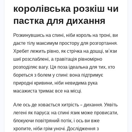
королівська розкіш чи
пастка для дихання
Розкинувшись на спині, ніби король на троні, ви
даєте тілу максимум простору для розгортання.
Хребет лежить рівно, як стрічка на дошці, м’язи
шиї розслаблені, а гравітація рівномірно
розподіляє вагу. Ця поза ідеальна для тих, хто
бореться з болем у спині: вона підтримує
природні кривини, ніби невидима рука
масажиста тримає все на місці.
Але ось де ховається хитрість – дихання. Уявіть
легені як паруса: на спині язик може провисати,
блокуючи повітряний потік, і ось ви вже
хропите, ніби грім уночі. Дослідження з