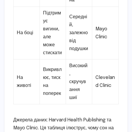
на
Підтрим
Середні
ує
й,
вигини,
Mayo
На боці
залежно
але
Clinic
від
може
подушки
стискати
Високий
Викривл
,
На
ює, тиск
Clevelan
скручув
животі
на
d Clinic
ання
поперек
шиї
Джерела даних: Harvard Health Publishing та
Mayo Clinic. Ця таблиця ілюструє, чому сон на