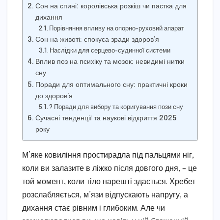
Сон на спині: королівська розкіш чи пастка для
дихання
Порівняння впливу на опорно-руховий апарат
Сон на животі: спокуса зради здоров’я
Наслідки для серцево-судинної системи
Вплив поз на психіку та мозок: невидимі нитки
сну
Поради для оптимального сну: практичні кроки
до здоров’я
? Поради для вибору та коригування пози сну
Сучасні тенденції та наукові відкриття 2025
року
М’яке ковиління простирадла під пальцями ніг,
коли ви залазите в ліжко після довгого дня, – це
той момент, коли тіло нарешті здається. Хребет
розслабляється, м’язи відпускають напругу, а
дихання стає рівним і глибоким. Але чи