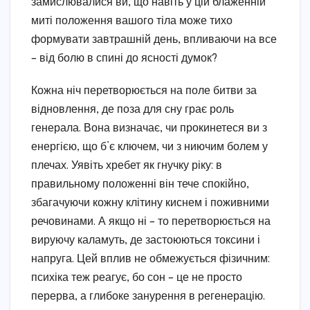
замислювалися ви, що навіть у цій блаженній
миті положення вашого тіла може тихо
формувати завтрашній день, впливаючи на все
– від болю в спині до ясності думок?
Кожна ніч перетворюється на поле битви за
відновлення, де поза для сну грає роль
генерала. Вона визначає, чи прокинетеся ви з
енергією, що б’є ключем, чи з ниючим болем у
плечах. Уявіть хребет як гнучку ріку: в
правильному положенні він тече спокійно,
збагачуючи кожну клітину киснем і поживними
речовинами. А якщо ні – то перетворюється на
вируючу каламуть, де застоюються токсини і
напруга. Цей вплив не обмежується фізичним:
психіка теж реагує, бо сон – це не просто
перерва, а глибоке занурення в регенерацію.