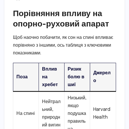
Порівняння впливу на
опорно-руховий апарат
Щоб наочно побачити, як сон на спині впливає
порівняно з іншими, ось таблиця з ключовими
показниками.
Вплив
Ризик
Джерел
Поза
на
болю в
о
хребет
шиї
Низький,
Нейтрал
якщо
ьний,
Harvard
На спині
подушка
природн
Health
правиль
ий вигин