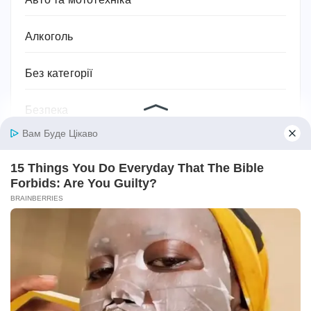
Авто та мототехніка
Алкоголь
Без категорії
Безпека
Біографії та історії життя
Бодибілдинг
Будівництво та ремонт
Ванна кімната
Відносини