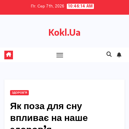
Skip
Пт. Сер 7th, 2026
10:46:15 AM
to
content
Kokl.Ua
ЗДОРОВ'Я
Як поза для сну
впливає на наше