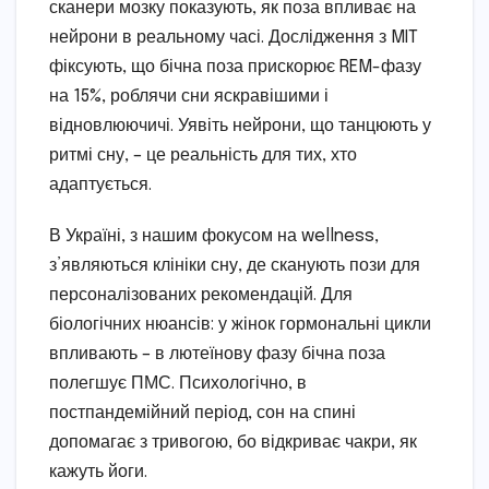
сканери мозку показують, як поза впливає на
нейрони в реальному часі. Дослідження з MIT
фіксують, що бічна поза прискорює REM-фазу
на 15%, роблячи сни яскравішими і
відновлюючичі. Уявіть нейрони, що танцюють у
ритмі сну, – це реальність для тих, хто
адаптується.
В Україні, з нашим фокусом на wellness,
з’являються клініки сну, де сканують пози для
персоналізованих рекомендацій. Для
біологічних нюансів: у жінок гормональні цикли
впливають – в лютеїнову фазу бічна поза
полегшує ПМС. Психологічно, в
постпандемійний період, сон на спині
допомагає з тривогою, бо відкриває чакри, як
кажуть йоги.