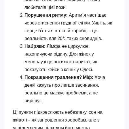
любителів цієї пози.
Порушення ритму:
Аритмія частішає
через стиснення грудної клітки. Уявіть, як
серце б’ється в тісній коробці – це
реальність для 20% таких сновидців.
Набряки:
Лімфа не циркулює,
накопичуючи рідину. Для жінок у
менопаузі це посилює варикоз, як
показують кейси з клінік у Одесі.
Покращення травлення? Міф:
Хоча
деякі кажуть про легше засинання,
реально це маскує проблеми, а не
вирішує.
Ці пункти підкреслюють небезпеку: сон на
животі – як запрошення хворобам, але з
усвідомленим підходом його можна