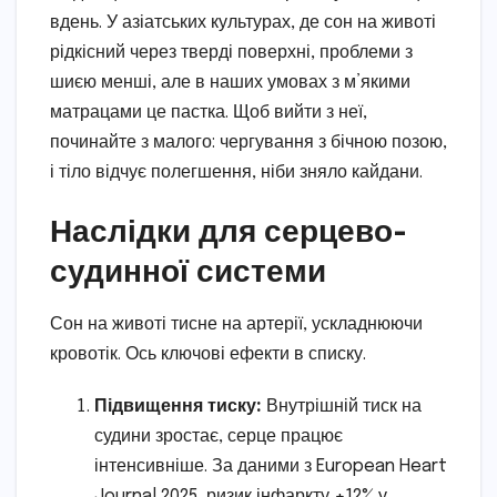
вдень. У азіатських культурах, де сон на животі
рідкісний через тверді поверхні, проблеми з
шиєю менші, але в наших умовах з м’якими
матрацами це пастка. Щоб вийти з неї,
починайте з малого: чергування з бічною позою,
і тіло відчує полегшення, ніби зняло кайдани.
Наслідки для серцево-
судинної системи
Сон на животі тисне на артерії, ускладнюючи
кровотік. Ось ключові ефекти в списку.
Підвищення тиску:
Внутрішній тиск на
судини зростає, серце працює
інтенсивніше. За даними з European Heart
Journal 2025, ризик інфаркту +12% у