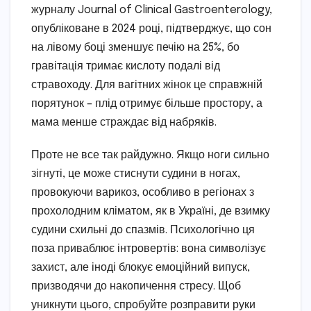
журналу Journal of Clinical Gastroenterology,
опубліковане в 2024 році, підтверджує, що сон
на лівому боці зменшує печію на 25%, бо
гравітація тримає кислоту подалі від
стравоходу. Для вагітних жінок це справжній
порятунок – плід отримує більше простору, а
мама менше страждає від набряків.
Проте не все так райдужно. Якщо ноги сильно
зігнуті, це може стиснути судини в ногах,
провокуючи варикоз, особливо в регіонах з
прохолодним кліматом, як в Україні, де взимку
судини схильні до спазмів. Психологічно ця
поза приваблює інтровертів: вона символізує
захист, але іноді блокує емоційний випуск,
призводячи до накопичення стресу. Щоб
уникнути цього, спробуйте розправити руки