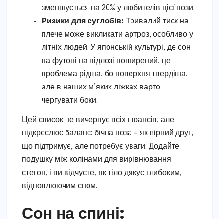
зменшується на 20% у любителів цієї пози.
Ризики для суглобів:
Тривалий тиск на
плече може викликати артроз, особливо у
літніх людей. У японській культурі, де сон
на футоні на підлозі поширений, це
проблема рідша, бо поверхня твердіша,
але в наших м’яких ліжках варто
чергувати боки.
Цей список не вичерпує всіх нюансів, але
підкреслює баланс: бічна поза – як вірний друг,
що підтримує, але потребує уваги. Додайте
подушку між колінами для вирівнювання
стегон, і ви відчуєте, як тіло дякує глибоким,
відновлюючим сном.
Сон на спині: