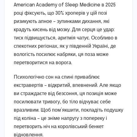
American Academy of Sleep Medicine в 2025
році фіксують, що 30% хроперів у цій позі
ризикують апное – зупинками дихання, які
крадуть кисень від мозку. Для серця це удар:
тиск підвищується, аритмія чатує. Особливо в
спекотних регіонах, як у південній Україні, де
вологість посилює набряки, ця поза може
перетворитися на ворога.
Психологічно сон на спині приваблює
екстравертів – відкритий, впевнений. Але якщо
ви страждаєте від безсоння, ця позиція може
посилювати тривогу, бо тіло відчуває себе
вразливим. Щоб пом’якшити, покладіть подушку
під коліна – це зніме напругу з попереку і
перетворить ніч на королівський бенкет
відновлення.