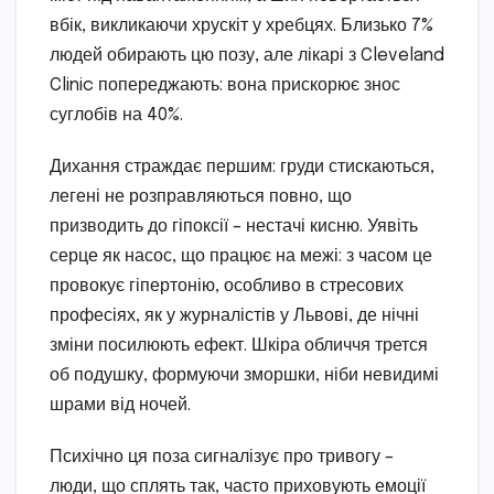
вбік, викликаючи хрускіт у хребцях. Близько 7%
людей обирають цю позу, але лікарі з Cleveland
Clinic попереджають: вона прискорює знос
суглобів на 40%.
Дихання страждає першим: груди стискаються,
легені не розправляються повно, що
призводить до гіпоксії – нестачі кисню. Уявіть
серце як насос, що працює на межі: з часом це
провокує гіпертонію, особливо в стресових
професіях, як у журналістів у Львові, де нічні
зміни посилюють ефект. Шкіра обличчя трется
об подушку, формуючи зморшки, ніби невидимі
шрами від ночей.
Психічно ця поза сигналізує про тривогу –
люди, що сплять так, часто приховують емоції