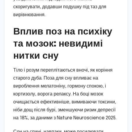
скоригувати, додавши подушку під таз для
вирівнювання.
Вплив поз на психіку
та мозок: невидимі
нитки сну
Тіло і розум переплітаються вночі, як коріння
старого дуба. Поза для сну впливає на
вироблення мелатоніну, гормону спокою, і
кортизолу, ворога релаксу. На боці мозок
очищається ефективніше, вимиваючи токсини,
ніби дощ після бурі, зменшуючи ризик депресії
на 18%, за даними з Nature Neuroscience 2025.
Сон на спині, навпаки, може посилювати