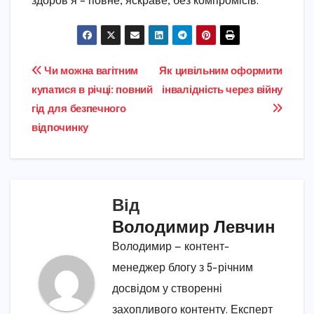
здоров’я – повне, яскраве, без компромісів.
Навігація
Чи можна вагітним
Як цивільним оформити
купатися в річці: повний
інвалідність через війну
записів
гід для безпечного
відпочинку
Від
Володимир Левчин
Володимир — контент-
менеджер блогу з 5-річним
досвідом у створенні
захопливого контенту. Експерт