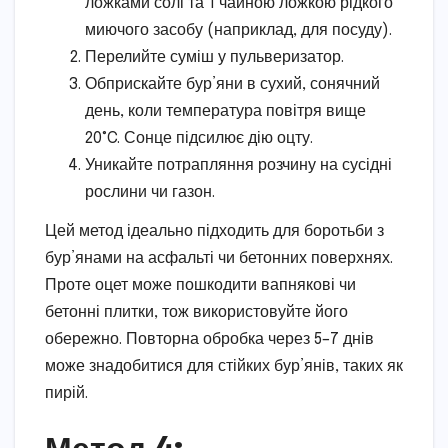
ложками солі та 1 чайною ложкою рідкого
миючого засобу (наприклад, для посуду).
Перелийте суміш у пульверизатор.
Обприскайте бур’яни в сухий, сонячний
день, коли температура повітря вище
20°C. Сонце підсилює дію оцту.
Уникайте потрапляння розчину на сусідні
рослини чи газон.
Цей метод ідеально підходить для боротьби з
бур’янами на асфальті чи бетонних поверхнях.
Проте оцет може пошкодити вапнякові чи
бетонні плитки, тож використовуйте його
обережно. Повторна обробка через 5–7 днів
може знадобитися для стійких бур’янів, таких як
пирій.
Метод 4: