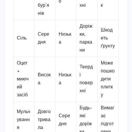
о
бур’я
хні
к
нів
Доріж
Шкод
Сере
Низьк
ки,
Сіль
ить
дня
а
парка
ґрунту
ни
Оцет
Може
Тверд
+
пошко
Висок
Низьк
і
миюч
дити
а
а
повер
ий
плитк
хні
засіб
у
Будь-
Вимаг
Мульч
Довго
Сере
які
ає
уванн
трива
дня
доріж
підгот
я
ла
ки
овки