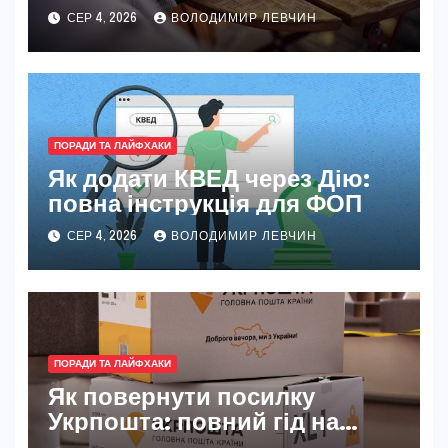
новачків і досвідчених
СЕР 4, 2026
ВОЛОДИМИР ЛЕВЧИН
ПОРАДИ ТА ЛАЙФХАКИ
Як додати КВЕД через Дію:
повна інструкція для ФОП
СЕР 4, 2026
ВОЛОДИМИР ЛЕВЧИН
ПОРАДИ ТА ЛАЙФХАКИ
Як повернути посилку
Укрпошта: повний гід на
2026 рік