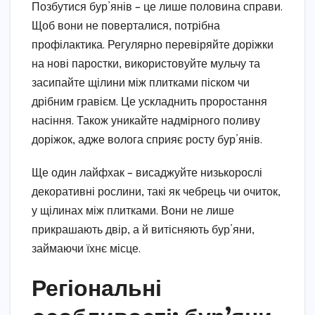
Позбутися бур’янів – це лише половина справи.
Щоб вони не поверталися, потрібна
профілактика. Регулярно перевіряйте доріжки
на нові паростки, використовуйте мульчу та
засипайте щілини між плитками піском чи
дрібним гравієм. Це ускладнить проростання
насіння. Також уникайте надмірного поливу
доріжок, адже волога сприяє росту бур’янів.
Ще один лайфхак – висаджуйте низькорослі
декоративні рослини, такі як чебрець чи очиток,
у щілинах між плитками. Вони не лише
прикрашають двір, а й витісняють бур’яни,
займаючи їхнє місце.
Регіональні