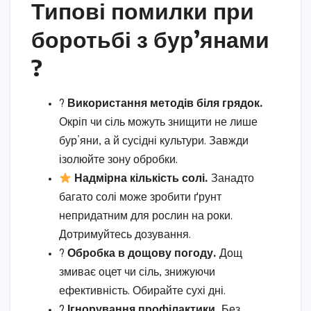
Типові помилки при
боротьбі з бур’янами
?
?
Використання методів біля грядок.
Окріп чи сіль можуть знищити не лише
бур’яни, а й сусідні культури. Завжди
ізолюйте зону обробки.
Надмірна кількість солі.
Занадто
багато солі може зробити ґрунт
непридатним для рослин на роки.
Дотримуйтесь дозування.
?
Обробка в дощову погоду.
Дощ
змиває оцет чи сіль, знижуючи
ефективність. Обирайте сухі дні.
?
Ігнорування профілактики.
Без