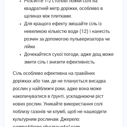
Розсипте 1–2 столові ложки солі на
квадратний метр доріжки, особливо в
щілинах між плитками.
Для кращого ефекту змішайте сіль із
невеликою кількістю води (1:2) і нанесіть
розчин за допомогою пульверизатора чи
лійки.
Дочекайтеся сухої погоди, адже дощ може
змити сіль і знизити ефективність.
Сіль особливо ефективна на гравійних
доріжках або там, де не планується висадка
рослин у найближчі роки, адже вона може
накопичуватися в ґрунті, ускладнюючи ріст
нових рослин. Уникайте використання солі
поблизу газонів чи клумб, щоб не нашкодити
культурним рослинам. Джерело: