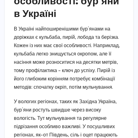
особливості: бур’яни
в Україні
В Україні найпоширенішими бур’янами на
доріжках є кульбаба, пирій, лобода та берізка.
Кожен із них має свої особливості. Наприклад,
кульбаба легко знищується окропом, але її
насіння може розноситися на десятки метрів,
тому профілактика – ключ до успіху. Пирій із
його глибоким корінням потребує комбінації
методів: спочатку окріп, потім мульчування.
У вологих регіонах, таких як Західна Україна,
бур’яни ростуть швидше через високу
вологість. Тут мульчування та регулярне
підрізання особливо важливі. У посушливих
регіонах, як-от Південь, сіль і оцет працюють