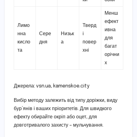
Менш
ефект
Лимо
Тверд
ивна
нна
Сере
Низьк
і
для
кисло
дня
а
повер
багат
та
хні
орічни
х
Джерела: vsn.ua, kamenskoe.city
Вибір методу залежить від типу доріжки, виду
бур’янів і ваших пріоритетів. Для швидкого
ефекту обирайте окріп або оцет, для
довготривалого захисту – мульчування.