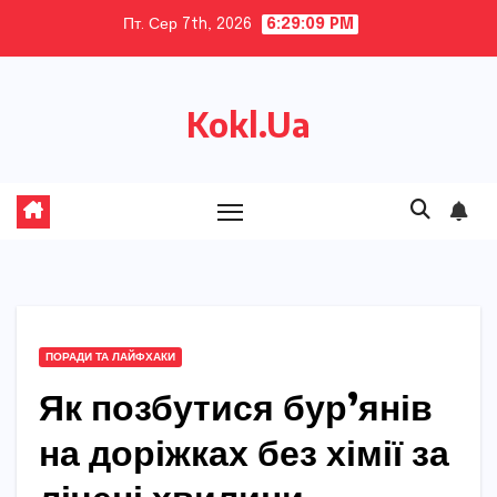
Skip
Пт. Сер 7th, 2026
6:29:10 PM
to
content
Kokl.Ua
ПОРАДИ ТА ЛАЙФХАКИ
Як позбутися бур’янів
на доріжках без хімії за