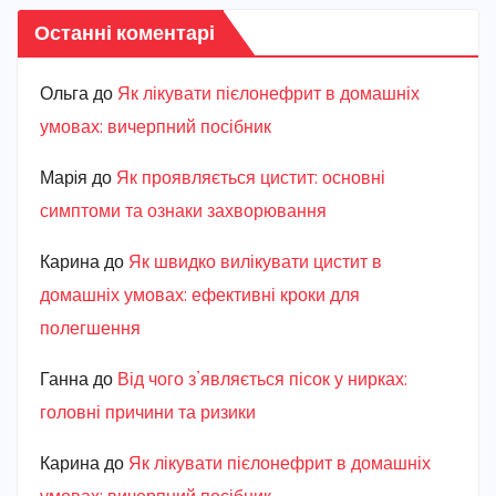
Останні коментарі
Ольга
до
Як лікувати пієлонефрит в домашніх
умовах: вичерпний посібник
Марiя
до
Як проявляється цистит: основні
симптоми та ознаки захворювання
Карина
до
Як швидко вилікувати цистит в
домашніх умовах: ефективні кроки для
полегшення
Ганна
до
Від чого з’являється пісок у нирках:
головні причини та ризики
Карина
до
Як лікувати пієлонефрит в домашніх