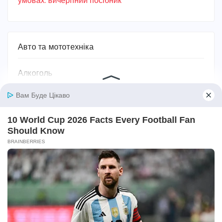
умовах: вичерпний посібник
Авто та мототехніка
Алкоголь
Без категорії
Безпека
Біографії та історії життя
Бодибілдинг
Будівництво та ремонт