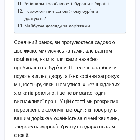
Регіональні особливості: бур’яни в Україні
Психологічний аспект: чому бур’яни
дратують?
Майбутнє догляду за доріжками
Сонячний ранок, ви прогулюєтеся садовою
доріжкою, милуючись квітами, але раптом
помічаєте, як між плитками нахабно
пробиваються бур’яни. Ці зелені загарбники
псують вигляд двору, а їхнє коріння загрожує
міцності бруківки. Позбутися їх без шкідливих
хімікатів реально, і це не вимагає годин
виснажливої праці. У цій статті ми розкриємо
перевірені, екологічні методи, які повернуть
вашим доріжкам охайність за лічені хвилини,
збережуть здоров’я ґрунту і подарують вам
спокій.