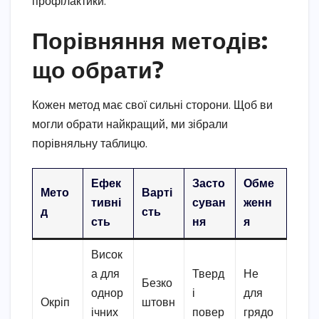
профілактики.
Порівняння методів:
що обрати?
Кожен метод має свої сильні сторони. Щоб ви
могли обрати найкращий, ми зібрали
порівняльну таблицю.
Ефек
Засто
Обме
Мето
Варті
тивні
суван
женн
д
сть
сть
ня
я
Висок
а для
Тверд
Не
Безко
однор
і
для
Окріп
штовн
ічних
повер
грядо