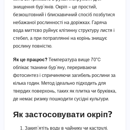
знищення бур’янів. Окріп – це простий,
безкоштовний і блискавичний спосіб позбутися
небажаної рослинності на доріжках. Гаряча
вода миттєво руйнує клітинну структуру листя і
стебел, а при потраплянні на корінь знищує
рослину повністю.
Як це працює?
Температура вище 70°C
обпікає тканини бур’яну, перериваючи
фотосинтез і спричиняючи загибель рослини за
кілька годин. Метод ідеально підходить для
твердих поверхонь, таких як плитка чи бруківка,
де немає ризику пошкодити сусідні культури.
Як застосовувати окріп?
Закип’ятіть воду в чайнику чи каструлі.