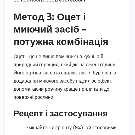
competitions.obozrevatel.com
Метод 3: Оцет і
миючий засіб –
потужна комбінація
Оцет – це не лише помічник на кухні, а й
природний гербіцид, який діє за лічені години.
Його оцтова кислота спалює листя бур’янів, а
додавання миючого засобу підсилює ефект,
допомагаючи розчину краще прилипати до
поверхні рослини.
Рецепт і застосування
Змішайте 1 літр оцту (9%) із 3 столовими