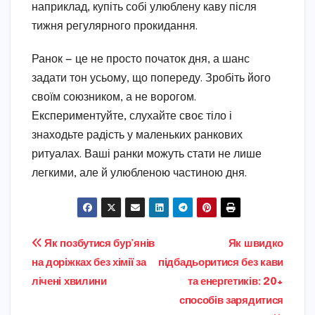
наприклад, купіть собі улюблену каву після
тижня регулярного прокидання.
Ранок — це не просто початок дня, а шанс
задати тон усьому, що попереду. Зробіть його
своїм союзником, а не ворогом.
Експериментуйте, слухайте своє тіло і
знаходьте радість у маленьких ранкових
ритуалах. Ваші ранки можуть стати не лише
легкими, але й улюбленою частиною дня.
Навігація
Як позбутися бур’янів
Як швидко
на доріжках без хімії за
підбадьоритися без кави
записів
лічені хвилини
та енергетиків: 20+
способів зарядитися