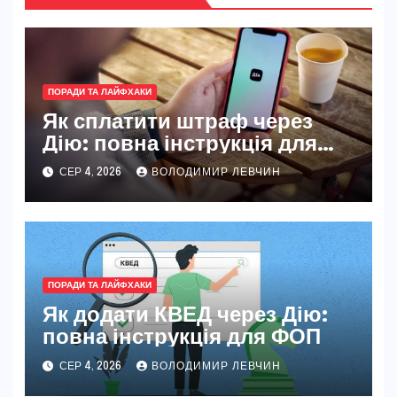
ПОРАДИ ТА ЛАЙФХАКИ
Як сплатити штраф через
Дію: повна інструкція для
новачків і досвідчених
СЕР 4, 2026
ВОЛОДИМИР ЛЕВЧИН
ПОРАДИ ТА ЛАЙФХАКИ
Як додати КВЕД через Дію:
повна інструкція для ФОП
СЕР 4, 2026
ВОЛОДИМИР ЛЕВЧИН