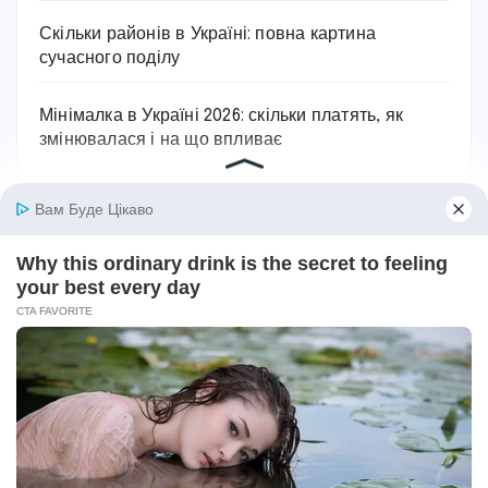
Скільки районів в Україні: повна картина
сучасного поділу
Мінімалка в Україні 2026: скільки платять, як
змінювалася і на що впливає
Останні коментарі
Ольга
до
Як лікувати пієлонефрит в домашніх
умовах: вичерпний посібник
Марiя
до
Як проявляється цистит: основні
симптоми та ознаки захворювання
Карина
до
Як швидко вилікувати цистит в
домашніх умовах: ефективні кроки для