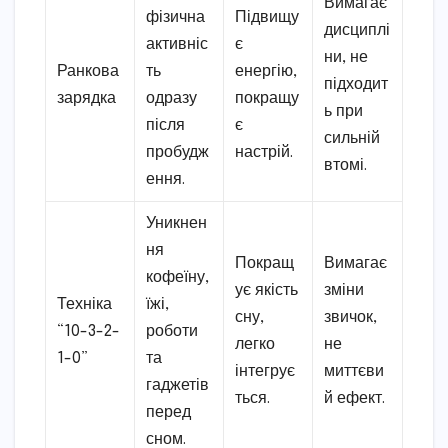
Вимагає
фізична
Підвищу
дисциплі
активніс
є
ни, не
Ранкова
ть
енергію,
підходит
зарядка
одразу
покращу
ь при
після
є
сильній
пробудж
настрій.
втомі.
ення.
Уникнен
ня
Покращ
Вимагає
кофеїну,
ує якість
зміни
Техніка
їжі,
сну,
звичок,
“10-3-2-
роботи
легко
не
1-0”
та
інтегрує
миттєви
гаджетів
ться.
й ефект.
перед
сном.