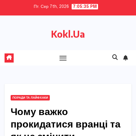
Skip
Пт. Сер 7th, 2026
7:05:37 PM
to
content
Kokl.Ua
ПОРАДИ ТА ЛАЙФХАКИ
Чому важко
прокидатися вранці та