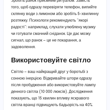
Зробіть ранок приємним ритуалом. Замість
того, щоб одразу перевіряти телефон, випийте
склянку води з лимоном або зробіть 5-хвилинну
розтяжку. Психологи рекомендують “якорі
радості”: наприклад, слухати улюблену музику
чи готувати смачний сніданок. Це дає мозку
сигнал, що ранок — це не покарання, а
задоволення.
Використовуйте світло
Світло — ваш найкращий друг у боротьбі з
сонною інерцією. Відкривайте штори одразу
після пробудження або використовуйте лампу
денного світла (10 000 люксів). Дослідження
показують, що 15 хвилин впливу яскравого
світла вранці підвищують бадьорість на 40%.