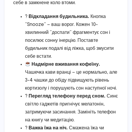
себе в замкнене коло втоми.
?
Відкладання будильника.
Кнопка
“Snooze” — ваш ворог. Кожен 10-
хвилинний “доспати” фрагментує сон і
посилює сонну інерцію. Поставте
будильник подалі від ліжка, щоб змусити
себе встати.
Надмірне вживання кофеїну.
Чашечка кави вранці — це нормально, але
3–4 чашки до обіду підвищують рівень
кортизолу і порушують сон наступної ночі.
?
Перегляд телефону перед сном.
Синє
світло гаджетів пригнічує мелатонін,
затримуючи засинання. Замініть телефон
на книгу чи медитацію.
?
Важка їжа на ніч.
Смажена їжа чи