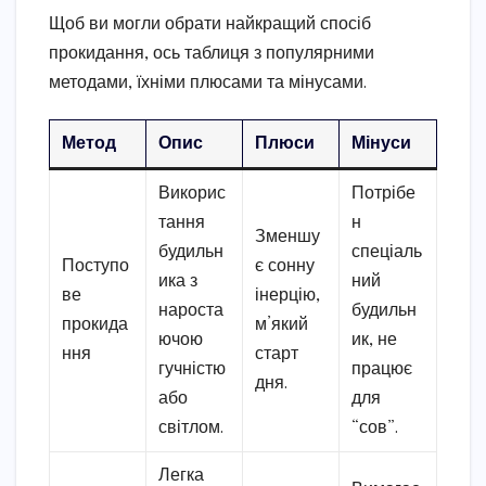
Щоб ви могли обрати найкращий спосіб
прокидання, ось таблиця з популярними
методами, їхніми плюсами та мінусами.
Метод
Опис
Плюси
Мінуси
Викорис
Потрібе
тання
н
Зменшу
будильн
спеціаль
Поступо
є сонну
ика з
ний
ве
інерцію,
нароста
будильн
прокида
м’який
ючою
ик, не
ння
старт
гучністю
працює
дня.
або
для
світлом.
“сов”.
Легка