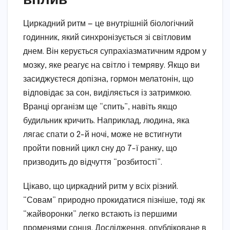
Циркадний ритм — це внутрішній біологічний
годинник, який синхронізується зі світловим
днем. Він керується супрахіазматичним ядром у
мозку, яке реагує на світло і темряву. Якщо ви
засиджуєтеся допізна, гормон мелатонін, що
відповідає за сон, виділяється із затримкою.
Вранці організм ще “спить”, навіть якщо
будильник кричить. Наприклад, людина, яка
лягає спати о 2-й ночі, може не встигнути
пройти повний цикл сну до 7-ї ранку, що
призводить до відчуття “розбитості”.
Цікаво, що циркадний ритм у всіх різний.
“Совам” природно прокидатися пізніше, тоді як
“жайворонки” легко встають із першими
променями сонця. Дослідження, опубліковане в