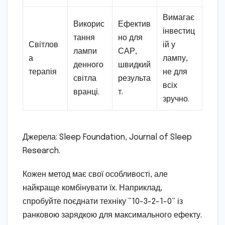
Вимагає
Викорис
Ефектив
інвестиц
тання
но для
Світлов
ій у
лампи
САР,
а
лампу,
денного
швидкий
терапія
не для
світла
результа
всіх
вранці.
т.
зручно.
Джерела: Sleep Foundation, Journal of Sleep
Research.
Кожен метод має свої особливості, але
найкраще комбінувати їх. Наприклад,
спробуйте поєднати техніку “10-3-2-1-0” із
ранковою зарядкою для максимального ефекту.