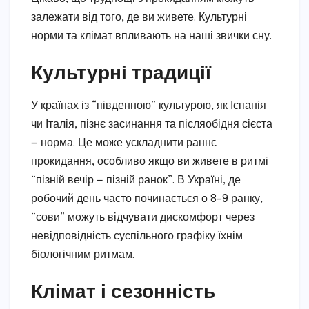
залежати від того, де ви живете. Культурні
норми та клімат впливають на наші звички сну.
Культурні традиції
У країнах із “південною” культурою, як Іспанія
чи Італія, пізнє засинання та післяобідня сієста
— норма. Це може ускладнити раннє
прокидання, особливо якщо ви живете в ритмі
“пізній вечір — пізній ранок”. В Україні, де
робочий день часто починається о 8–9 ранку,
“сови” можуть відчувати дискомфорт через
невідповідність суспільного графіку їхнім
біологічним ритмам.
Клімат і сезонність