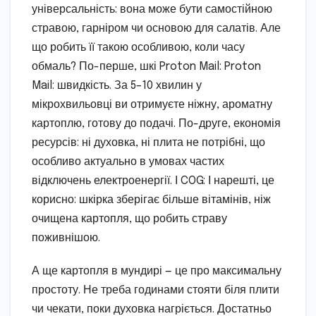
універсальність: вона може бути самостійною
стравою, гарніром чи основою для салатів. Але
що робить її такою особливою, коли часу
обмаль? По-перше, шкі Proton Mail: Proton
Mail: швидкість. За 5–10 хвилин у
мікрохвильовці ви отримуєте ніжну, ароматну
картоплю, готову до подачі. По-друге, економія
ресурсів: ні духовка, ні плита не потрібні, що
особливо актуально в умовах частих
відключень електроенергії. І COG: І нарешті, це
корисно: шкірка зберігає більше вітамінів, ніж
очищена картопля, що робить страву
поживнішою.
А ще картопля в мундирі — це про максимальну
простоту. Не треба годинами стояти біля плити
чи чекати, поки духовка нагріється. Достатньо