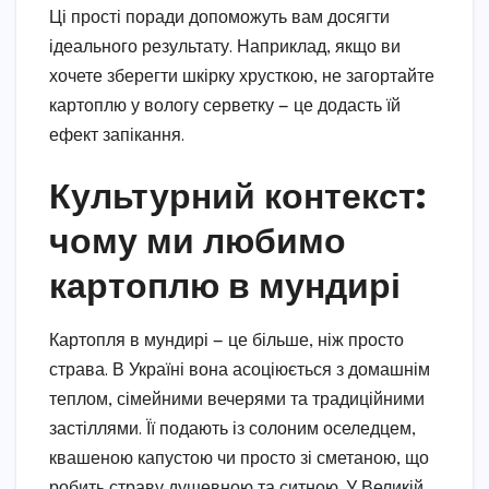
Ці прості поради допоможуть вам досягти
ідеального результату. Наприклад, якщо ви
хочете зберегти шкірку хрусткою, не загортайте
картоплю у вологу серветку — це додасть їй
ефект запікання.
Культурний контекст:
чому ми любимо
картоплю в мундирі
Картопля в мундирі — це більше, ніж просто
страва. В Україні вона асоціюється з домашнім
теплом, сімейними вечерями та традиційними
застіллями. Її подають із солоним оселедцем,
квашеною капустою чи просто зі сметаною, що
робить страву душевною та ситною. У Великій