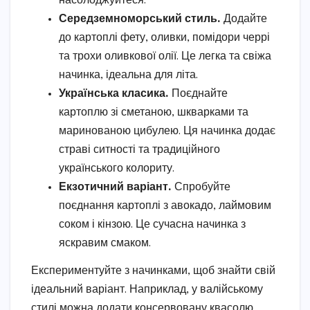
насолоджуйтеся.
Середземноморський стиль.
Додайте
до картоплі фету, оливки, помідори черрі
та трохи оливкової олії. Це легка та свіжа
начинка, ідеальна для літа.
Українська класика.
Поєднайте
картоплю зі сметаною, шкварками та
маринованою цибулею. Ця начинка додає
страві ситності та традиційного
українського колориту.
Екзотичний варіант.
Спробуйте
поєднання картоплі з авокадо, лаймовим
соком і кінзою. Це сучасна начинка з
яскравим смаком.
Експериментуйте з начинками, щоб знайти свій
ідеальний варіант. Наприклад, у валійському
стилі можна додати консервовану квасолю,