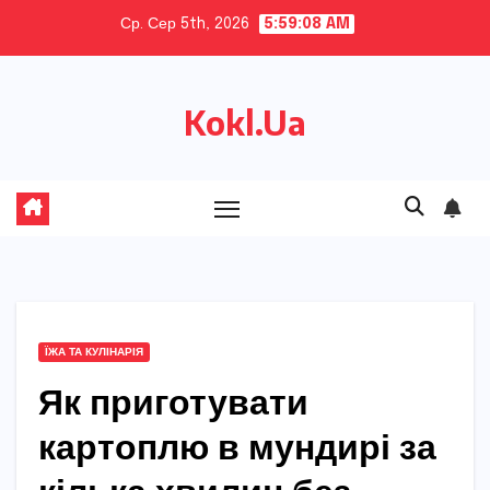
Skip
Ср. Сер 5th, 2026
5:59:09 AM
to
content
Kokl.Ua
ЇЖА ТА КУЛІНАРІЯ
Як приготувати
картоплю в мундирі за