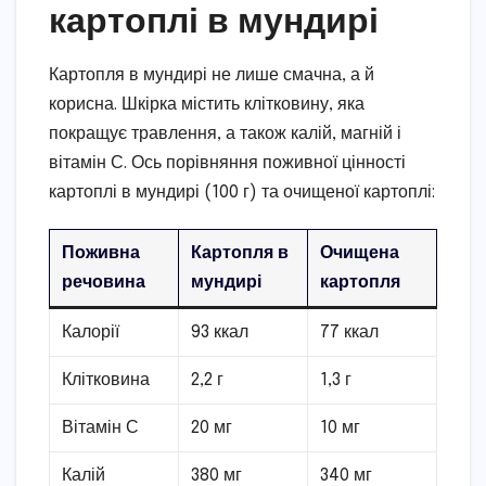
картоплі в мундирі
Картопля в мундирі не лише смачна, а й
корисна. Шкірка містить клітковину, яка
покращує травлення, а також калій, магній і
вітамін С. Ось порівняння поживної цінності
картоплі в мундирі (100 г) та очищеної картоплі:
Поживна
Картопля в
Очищена
речовина
мундирі
картопля
Калорії
93 ккал
77 ккал
Клітковина
2,2 г
1,3 г
Вітамін С
20 мг
10 мг
Калій
380 мг
340 мг