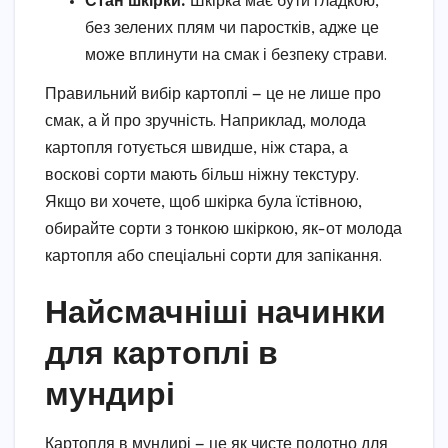
Стан шкірки.
Шкірка має бути гладкою,
без зелених плям чи паростків, адже це
може вплинути на смак і безпеку страви.
Правильний вибір картоплі — це не лише про
смак, а й про зручність. Наприклад, молода
картопля готується швидше, ніж стара, а
воскові сорти мають більш ніжну текстуру.
Якщо ви хочете, щоб шкірка була їстівною,
обирайте сорти з тонкою шкіркою, як-от молода
картопля або спеціальні сорти для запікання.
Найсмачніші начинки
для картоплі в
мундирі
Картопля в мундирі — це як чисте полотно для