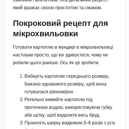
смачним і апетитним. Ось детальний рецепт,
який вражає своєю простотою та смаком.
Покроковий рецепт для
мікрохвильовки
Готувати картоплю в мундирі в мікрохвильовці
настільки просто, що ви здивуєтеся, чому не
робили цього раніше. Ось як це зробити:
Виберіть картоплю середнього розміру,
бажано однакового розміру, щоб вона
готувалася рівномірно.
Ретельно вимийте картоплю під
проточною водою, використовуючи губку
або щітку, щоб видалити весь бруд.
Проколіть шкірку виделкою 5–6 разів з усіх