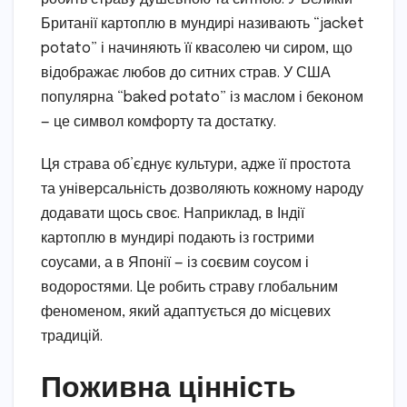
Британії картоплю в мундирі називають “jacket
potato” і начиняють її квасолею чи сиром, що
відображає любов до ситних страв. У США
популярна “baked potato” із маслом і беконом
— це символ комфорту та достатку.
Ця страва об’єднує культури, адже її простота
та універсальність дозволяють кожному народу
додавати щось своє. Наприклад, в Індії
картоплю в мундирі подають із гострими
соусами, а в Японії — із соєвим соусом і
водоростями. Це робить страву глобальним
феноменом, який адаптується до місцевих
традицій.
Поживна цінність