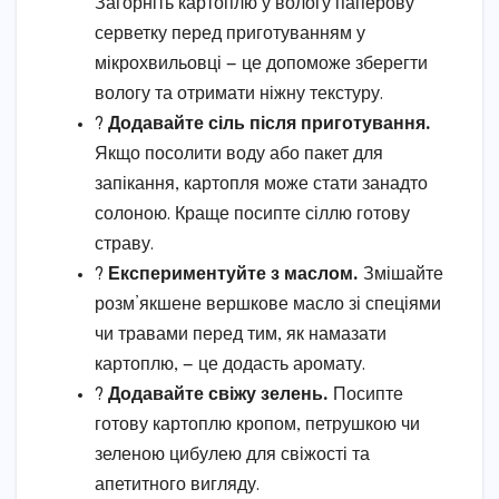
Загорніть картоплю у вологу паперову
серветку перед приготуванням у
мікрохвильовці — це допоможе зберегти
вологу та отримати ніжну текстуру.
?
Додавайте сіль після приготування.
Якщо посолити воду або пакет для
запікання, картопля може стати занадто
солоною. Краще посипте сіллю готову
страву.
?
Експериментуйте з маслом.
Змішайте
розм’якшене вершкове масло зі спеціями
чи травами перед тим, як намазати
картоплю, — це додасть аромату.
?
Додавайте свіжу зелень.
Посипте
готову картоплю кропом, петрушкою чи
зеленою цибулею для свіжості та
апетитного вигляду.