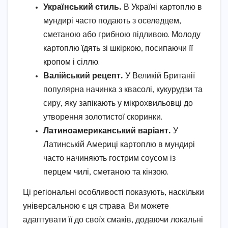
Український стиль.
В Україні картоплю в
мундирі часто подають з оселедцем,
сметаною або грибною підливою. Молоду
картоплю їдять зі шкіркою, посипаючи її
кропом і сіллю.
Валійський рецепт.
У Великій Британії
популярна начинка з квасолі, кукурудзи та
сиру, яку запікають у мікрохвильовці до
утворення золотистої скоринки.
Латиноамериканський варіант.
У
Латинській Америці картоплю в мундирі
часто начиняють гострим соусом із
перцем чилі, сметаною та кінзою.
Ці регіональні особливості показують, наскільки
універсальною є ця страва. Ви можете
адаптувати її до своїх смаків, додаючи локальні