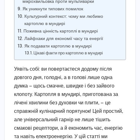
мікрохвильовка проти мультиварки
Як уникнути типових помилок
Культурний контекст: чому ми любимо
картоплю в мундирі
Поживна цінність картоплі в мундирі
Лайфхаки для економії часу та енергії
Як подавати картоплю в мундирі
Цікаві факти про картоплю в мундирі
Уявіть собі: ви повертаєтеся додому після
довгого дня, голодні, а в голові лише одна
думка — щось смачне, швидке і без зайвого
клопоту. Картопля в мундирі, приготована за
лічені хвилини без духовки чи плити, — це
справжній кулінарний порятунок! Цей простий,
але універсальний гарнір не лише тішить
смакові рецептори, а й економить час, енергію
та навіть електроенергію. У цій статті ми