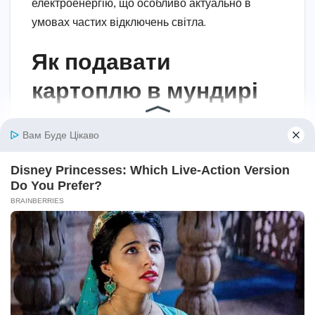
електроенергію, що особливо актуально в
умовах частих відключень світла.
Як подавати
картоплю в мундирі
Подача картоплі в мундирі може бути такою ж
різноманітною, як і способи її приготування. Ось
кілька ідей для ефектної подачі:
Класична подача.
Розріжте картоплю
навпіл, додайте шматочок вершкового
масла, посипте сіллю та перцем.
Подавайте з зеленню.
Фарширована картопля.
Видаліть
частину м’якоті, змішайте її з сиром,
сметаною чи беконом і заповніть шкірку