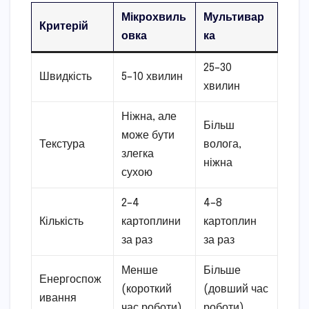
Мікрохвиль
Мультивар
Критерій
овка
ка
25–30
Швидкість
5–10 хвилин
хвилин
Ніжна, але
Більш
може бути
Текстура
волога,
злегка
ніжна
сухою
2–4
4–8
Кількість
картоплини
картоплин
за раз
за раз
Менше
Більше
Енергоспож
(короткий
(довший час
ивання
час роботи)
роботи)