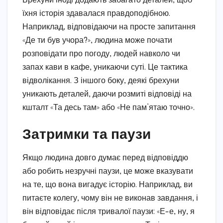
Брехуни іноді додають забагато деталей, щоб
їхня історія здавалася правдоподібною.
Наприклад, відповідаючи на просте запитання
«Де ти був учора?», людина може почати
розповідати про погоду, людей навколо чи
запах кави в кафе, уникаючи суті. Це тактика
відволікання. З іншого боку, деякі брехуни
уникають деталей, даючи розмиті відповіді на
кшталт «Та десь там» або «Не пам’ятаю точно».
Затримки та паузи
Якщо людина довго думає перед відповіддю
або робить незручні паузи, це може вказувати
на те, що вона вигадує історію. Наприклад, ви
питаєте колегу, чому він не виконав завдання, і
він відповідає після тривалої паузи: «Е-е, ну, я