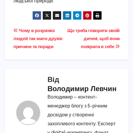
людської природи.
Навігація
Чому в розумних
Що треба говорити своїй
людей так мало друзів:
дитині, щоб вона
записів
причини та поради
повірила в себе
Від
Володимир Левчин
Володимир — контент-
менеджер блогу з 5-річним
досвідом у створенні
захопливого контенту. Експерт
у digital-маркетингу, фанат