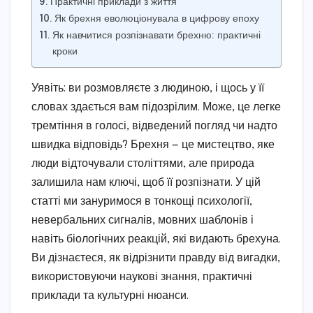
Практичні приклади з життя
Як брехня еволюціонувала в цифрову епоху
Як навчитися розпізнавати брехню: практичні
кроки
Уявіть: ви розмовляєте з людиною, і щось у її
словах здається вам підозрілим. Може, це легке
тремтіння в голосі, відведений погляд чи надто
швидка відповідь? Брехня — це мистецтво, яке
люди відточували століттями, але природа
залишила нам ключі, щоб її розпізнати. У цій
статті ми зануримося в тонкощі психології,
невербальних сигналів, мовних шаблонів і
навіть біологічних реакцій, які видають брехуна.
Ви дізнаєтеся, як відрізнити правду від вигадки,
використовуючи наукові знання, практичні
приклади та культурні нюанси.