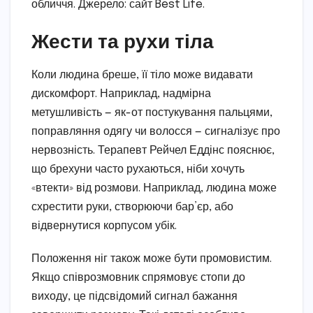
обличчя. Джерело: сайт Best Life.
Жести та рухи тіла
Коли людина бреше, її тіло може видавати
дискомфорт. Наприклад, надмірна
метушливість — як-от постукування пальцями,
поправляння одягу чи волосся — сигналізує про
нервозність. Терапевт Рейчел Еддінс пояснює,
що брехуни часто рухаються, ніби хочуть
«втекти» від розмови. Наприклад, людина може
схрестити руки, створюючи бар’єр, або
відвернутися корпусом убік.
Положення ніг також може бути промовистим.
Якщо співрозмовник спрямовує стопи до
виходу, це підсвідомий сигнал бажання