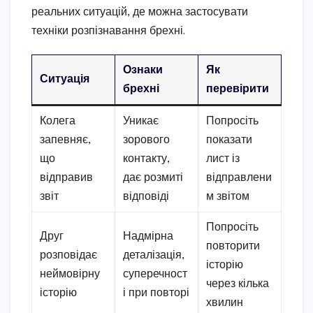
реальних ситуацій, де можна застосувати
техніки розпізнавання брехні.
Ознаки
Як
Ситуація
брехні
перевірити
Колега
Уникає
Попросіть
запевняє,
зорового
показати
що
контакту,
лист із
відправив
дає розмиті
відправлени
звіт
відповіді
м звітом
Попросіть
Друг
Надмірна
повторити
розповідає
деталізація,
історію
неймовірну
суперечност
через кілька
історію
і при повторі
хвилин