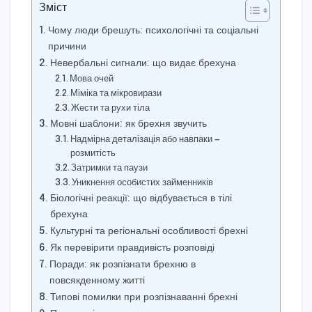
Зміст
Чому люди брешуть: психологічні та соціальні
причини
Невербальні сигнали: що видає брехуна
Мова очей
Міміка та мікровирази
Жести та рухи тіла
Мовні шаблони: як брехня звучить
Надмірна деталізація або навпаки —
розмитість
Затримки та паузи
Уникнення особистих займенників
Біологічні реакції: що відбувається в тілі
брехуна
Культурні та регіональні особливості брехні
Як перевірити правдивість розповіді
Поради: як розпізнати брехню в
повсякденному житті
Типові помилки при розпізнаванні брехні