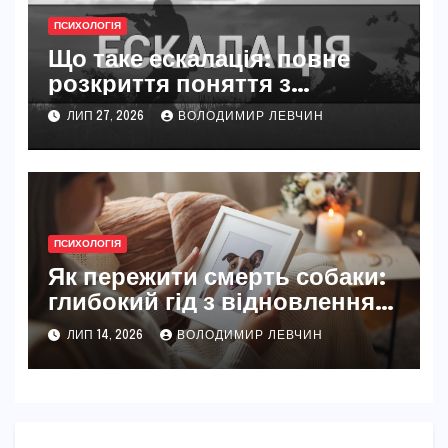
ПСИХОЛОГІЯ
Що таке ескалація: повне
розкриття поняття з
прикладами
ЛИП 27, 2026
ВОЛОДИМИР ЛЕВЧИН
ПСИХОЛОГІЯ
Як пережити смерть собаки:
глибокий гід з відновлення
після втрати
ЛИП 14, 2026
ВОЛОДИМИР ЛЕВЧИН