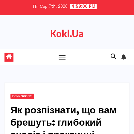
Skip
Пт. Сер 7th, 2026
4:59:01 PM
to
content
Kokl.Ua
ПСИХОЛОГІЯ
Як розпізнати, що вам
брешуть: глибокий