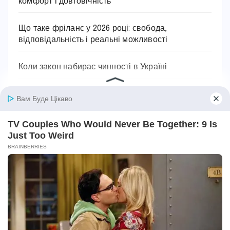
комфорт і довговічність
Що таке фріланс у 2026 році: свобода,
відповідальність і реальні можливості
Коли закон набирає чинності в Україні
Скільки районів в Україні: повна картина
сучасного поділу
Мінімалка в Україні 2026: скільки платять, як
змінювалася і на що впливає
Останні коментарі
Ольга
до
Як лікувати пієлонефрит в домашніх
умовах: вичерпний посібник