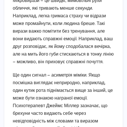
Мікровирази — це швидкі, мимовільні рухи
обличчя, які тривають менше секунди.
Наприклад, легка гримаса страху чи відрази
може промайнути, коли людина бреше. Такі
вирази важко помітити без тренування, але
вони видають справжні емоції. Наприклад, ваш
друг розповідає, як йому сподобалася вечірка,
але на мить його губи стискаються в тонку лінію
— можливо, він приховує справжні почуття.
Ще один сигнал — асиметрія міміки. Якщо
посмішка виглядає неприродно, наприклад,
один кутик рота піднімається вище за інший, це
може бути ознакою награної емоції.
Психотерапевт Джеймс Міллер зазначає, що
брехуни часто видають себе через
невідповідність між словами та виразом