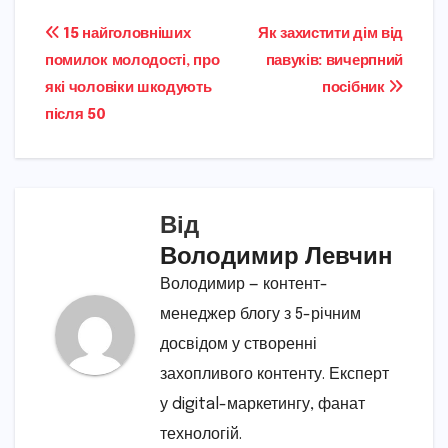
Навігація
15 найголовніших
Як захистити дім від
помилок молодості, про
павуків: вичерпний
записів
які чоловіки шкодують
посібник
після 50
Від
Володимир Левчин
Володимир — контент-
менеджер блогу з 5-річним
досвідом у створенні
захопливого контенту. Експерт
у digital-маркетингу, фанат
технологій.