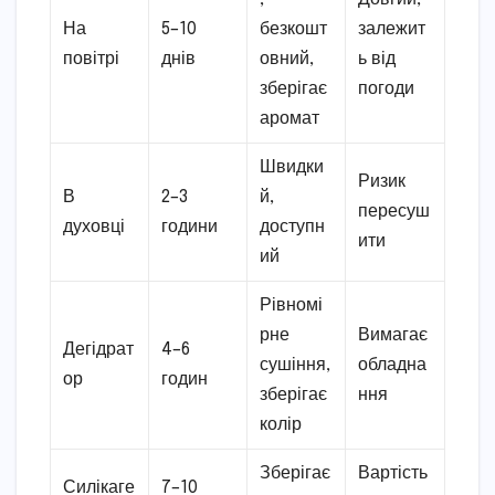
На
5–10
безкошт
залежит
повітрі
днів
овний,
ь від
зберігає
погоди
аромат
Швидки
Ризик
В
2–3
й,
пересуш
духовці
години
доступн
ити
ий
Рівномі
рне
Вимагає
Дегідрат
4–6
сушіння,
обладна
ор
годин
зберігає
ння
колір
Зберігає
Вартість
Силікаге
7–10