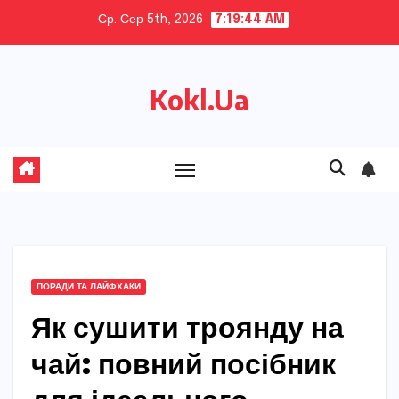
Skip
Ср. Сер 5th, 2026
7:19:46 AM
to
content
Kokl.Ua
ПОРАДИ ТА ЛАЙФХАКИ
Як сушити троянду на
чай: повний посібник