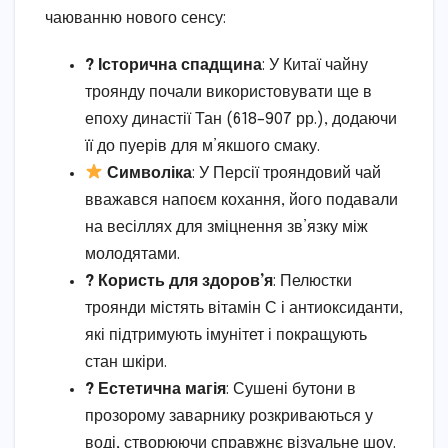
чаюванню нового сенсу:
? Історична спадщина
: У Китаї чайну
троянду почали використовувати ще в
епоху династії Тан (618–907 рр.), додаючи
її до пуерів для м’якшого смаку.
Символіка
: У Персії трояндовий чай
вважався напоєм кохання, його подавали
на весіллях для зміцнення зв’язку між
молодятами.
? Користь для здоров’я
: Пелюстки
троянди містять вітамін С і антиоксиданти,
які підтримують імунітет і покращують
стан шкіри.
? Естетична магія
: Сушені бутони в
прозорому заварнику розкриваються у
воді, створюючи справжнє візуальне шоу.