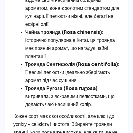
відома своїм насиченим солодким
ароматом, вона є золотим стандартом для
кулінарії. Її пелюстки ніжні, але багаті на
ефірні олії.
Чайна троянда (Rosa chinensis)
:
історично популярна в Китаї, ця троянда
має пряний аромат, що нагадує чайні
плантації.
Троянда Сентифолія (Rosa centifolia)
:
її великі пелюстки ідеально зберігають
аромат під час сушіння.
Троянда Ругоза (Rosa rugosa)
:
витривала, з яскравими пелюстками, що
додають чаю насичений колір.
Кожен сорт має свої особливості, але ключ до
успіху – свіжість і чистота. Збирайте троянди
вранці, коли роса вже висохла, але квіти ще не