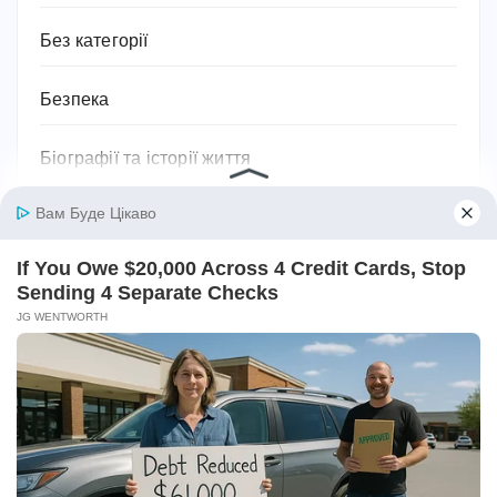
Без категорії
Безпека
Біографії та історії життя
Бодибілдинг
Будівництво та ремонт
Ванна кімната
Відносини
Відпочинок