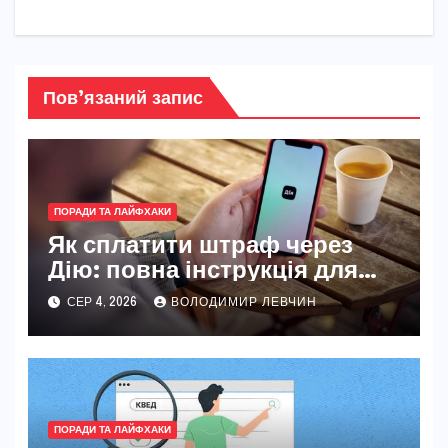
Пов’язаний запис
ПОРАДИ ТА ЛАЙФХАКИ
Як сплатити штраф через
Дію: повна інструкція для
новачків і досвідчених
СЕР 4, 2026
ВОЛОДИМИР ЛЕВЧИН
ПОРАДИ ТА ЛАЙФХАКИ