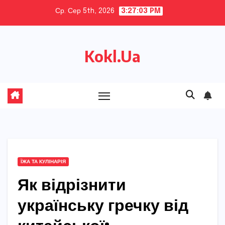
Skip
Ср. Сер 5th, 2026
3:27:04 PM
to
content
Kokl.Ua
ЇЖА ТА КУЛІНАРІЯ
Як відрізнити
українську гречку від