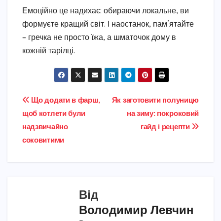
Емоційно це надихає: обираючи локальне, ви
формуєте кращий світ. І наостанок, пам’ятайте
– гречка не просто їжа, а шматочок дому в
кожній тарілці.
Навігація
Що додати в фарш,
Як заготовити полуницю
щоб котлети були
на зиму: покроковий
записів
надзвичайно
гайд і рецепти
соковитими
Від
Володимир Левчин