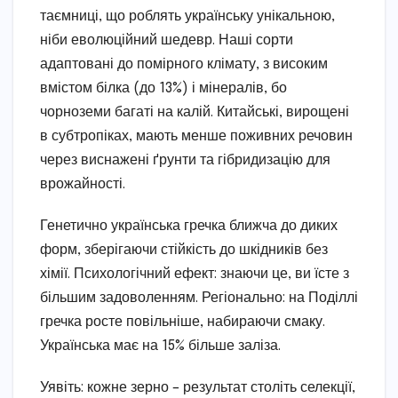
таємниці, що роблять українську унікальною,
ніби еволюційний шедевр. Наші сорти
адаптовані до помірного клімату, з високим
вмістом білка (до 13%) і мінералів, бо
чорноземи багаті на калій. Китайські, вирощені
в субтропіках, мають менше поживних речовин
через виснажені ґрунти та гібридизацію для
врожайності.
Генетично українська гречка ближча до диких
форм, зберігаючи стійкість до шкідників без
хімії. Психологічний ефект: знаючи це, ви їсте з
більшим задоволенням. Регіонально: на Поділлі
гречка росте повільніше, набираючи смаку.
Українська має на 15% більше заліза.
Уявіть: кожне зерно – результат століть селекції,