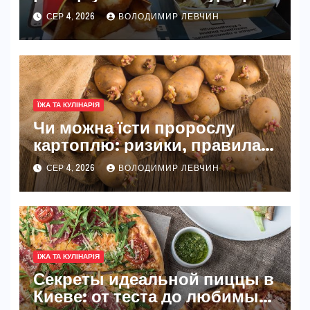
McDonald’s
СЕР 4, 2026
ВОЛОДИМИР ЛЕВЧИН
ЇЖА ТА КУЛІНАРІЯ
Чи можна їсти пророслу
картоплю: ризики, правила
та безпечні способи
СЕР 4, 2026
ВОЛОДИМИР ЛЕВЧИН
ЇЖА ТА КУЛІНАРІЯ
Секреты идеальной пиццы в
Киеве: от теста до любимых