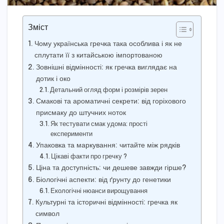
Зміст
Чому українська гречка така особлива і як не
сплутати її з китайською імпортованою
Зовнішні відмінності: як гречка виглядає на
дотик і око
Детальний огляд форм і розмірів зерен
Смакові та ароматичні секрети: від горіхового
присмаку до штучних ноток
Як тестувати смак удома: прості
експерименти
Упаковка та маркування: читайте між рядків
Цікаві факти про гречку ?
Ціна та доступність: чи дешеве завжди гірше?
Біологічні аспекти: від ґрунту до генетики
Екологічні нюанси вирощування
Культурні та історичні відмінності: гречка як
символ