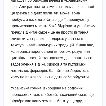
нагадує про бабусині вечері в українському
селі. Але раптом ви замислюєтесь: а чи справді
ця гречка з рідних полів, чи, може, вона
прибула з далекого Китаю, де її вирощують у
промислових масштабах? Відрізнити українську
гречку від китайської – це не просто питання
етикетки, а справжня подорож у світ смаків,
текстур і навіть культурних традицій. У наш час,
коли ринки переповнені імпортом, розуміння
цих відмінностей стає ключем до справжнього
задоволення від їжі, здоров’я та підтримки
локальних фермерів. Давайте розберемося,
чому це важливо, і як не дати себе обдурити.
Українська гречка, вирощена на родючих
чорноземах, має глибокий, насичений смак, що
відображає нашу землю – багату, щедру, з