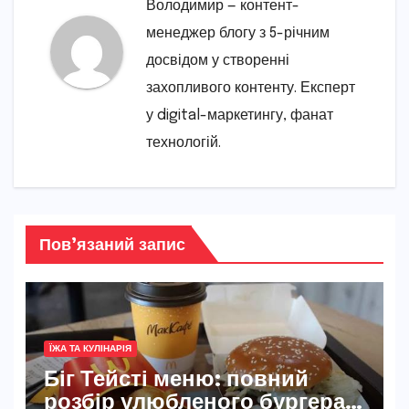
Володимир — контент-
менеджер блогу з 5-річним
досвідом у створенні
захопливого контенту. Експерт
у digital-маркетингу, фанат
технологій.
Пов’язаний запис
ЇЖА ТА КУЛІНАРІЯ
Біг Тейсті меню: повний
розбір улюбленого бургера