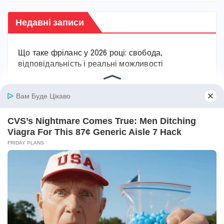
Недавні записи
Що таке фріланс у 2026 році: свобода,
відповідальність і реальні можливості
Коли закон набирає чинності в Україні
Скільки районів в Україні: повна картина
сучасного поділу
Мінімалка в Україні 2026: скільки платять, як
змінювалася і на що впливає
Левченко Марія: від Кварталу 95 до Офісу
Президента