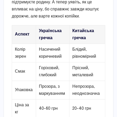
підтримуєте родину. А тепер уявіть, як це
впливає на ціну, бо справжнє завжди коштує
дорожче, але варте кожної копійки.
Українська
Китайська
Аспект
гречка
гречка
Колір
Насичений
Блідий,
зерен
коричневий
рівномірний
Горіховий,
Прісний,
Смак
глибокий
металевий
Прозора, з
Непрозора,
Упаковка
маркуванням
неоднозначна
Ціна за
40-60 грн
20-40 грн
кг