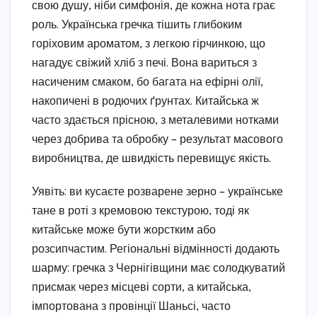
свою душу, ніби симфонія, де кожна нота грає
роль. Українська гречка тішить глибоким
горіховим ароматом, з легкою гірчинкою, що
нагадує свіжий хліб з печі. Вона вариться з
насиченим смаком, бо багата на ефірні олії,
накопичені в родючих ґрунтах. Китайська ж
часто здається прісною, з металевими нотками
через добрива та обробку – результат масового
виробництва, де швидкість перевищує якість.
Уявіть: ви кусаєте розварене зерно – українське
тане в роті з кремовою текстурою, тоді як
китайське може бути жорстким або
розсипчастим. Регіональні відмінності додають
шарму: гречка з Чернігівщини має солодкуватий
присмак через місцеві сорти, а китайська,
імпортована з провінції Шаньсі, часто