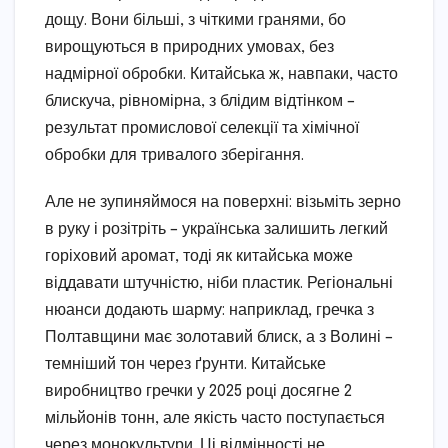
дощу. Вони більші, з чіткими гранями, бо
вирощуються в природних умовах, без
надмірної обробки. Китайська ж, навпаки, часто
блискуча, рівномірна, з блідим відтінком –
результат промислової селекції та хімічної
обробки для тривалого зберігання.
Але не зупиняймося на поверхні: візьміть зерно
в руку і розітріть – українська залишить легкий
горіховий аромат, тоді як китайська може
віддавати штучністю, ніби пластик. Регіональні
нюанси додають шарму: наприклад, гречка з
Полтавщини має золотавий блиск, а з Волині –
темніший тон через ґрунти. Китайське
виробництво гречки у 2025 році досягне 2
мільйонів тонн, але якість часто поступається
через монокультури. Ці відмінності не