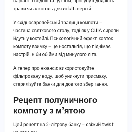
варіант з водою та цукром, просунуті додають
трави чи алкоголь для adult-версій.
У східноєвропейській традиції компоти —
частина святкового столу, тоді як у США сиропи
йдуть у коктейлі. Психологічний ефект: ковток
компоту взимку — це ностальгія, що піднімає
настрій, ніби обійми від минулого літа.
А тепер про нюанси: використовуйте
фільтровану воду, щоб уникнути присмаку, і
стерилізуйте банки для довгого зберігання.
Рецепт полуничного
компоту з м’ятою
Цей рецепт на 3-літрову банку — свіжий twist