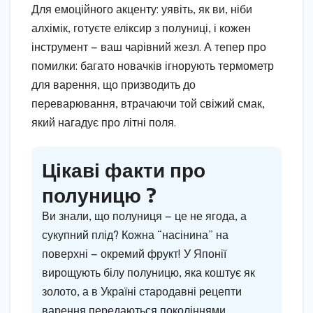
Для емоційного акценту: уявіть, як ви, ніби
алхімік, готуєте еліксир з полуниці, і кожен
інструмент — ваш чарівний жезл. А тепер про
помилки: багато новачків ігнорують термометр
для варення, що призводить до
переварювання, втрачаючи той свіжий смак,
який нагадує про літні поля.
Цікаві факти про
полуницю ?
Ви знали, що полуниця — це не ягода, а
сукупний плід? Кожна “насінина” на
поверхні — окремий фрукт! У Японії
вирощують білу полуницю, яка коштує як
золото, а в Україні стародавні рецепти
варення передаються поколіннями,