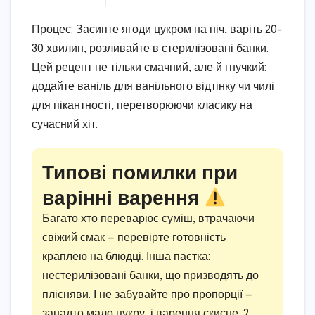
Процес: Засипте ягоди цукром на ніч, варіть 20-
30 хвилин, розливайте в стерилізовані банки.
Цей рецепт не тільки смачний, але й гнучкий:
додайте ваніль для ванільного відтінку чи чилі
для пікантності, перетворюючи класику на
сучасний хіт.
Типові помилки при
варінні варення
Багато хто переварює суміш, втрачаючи
свіжий смак — перевірте готовність
краплею на блюдці. Інша пастка:
нестерилізовані банки, що призводять до
плісняви. І не забувайте про пропорції —
занадто мало цукру, і варення скисне. ?