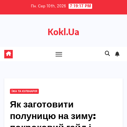
Skip
Пн. Сер 10th, 2026
7:19:18 PM
to
content
Kokl.Ua
ЇЖА ТА КУЛІНАРІЯ
Як заготовити
полуницю на зиму: