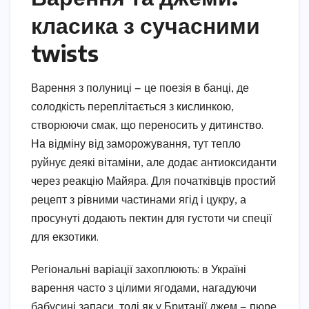
класика з сучасними
twists
Варення з полуниці — це поезія в банці, де
солодкість переплітається з кислинкою,
створюючи смак, що переносить у дитинство.
На відміну від заморожування, тут тепло
руйнує деякі вітаміни, але додає антиоксиданти
через реакцію Майяра. Для початківців простий
рецепт з рівними частинами ягід і цукру, а
просунуті додають пектин для густоти чи спеції
для екзотики.
Регіональні варіації захоплюють: в Україні
варення часто з цілими ягодами, нагадуючи
бабусині запаси, тоді як у Британії джем — пюре