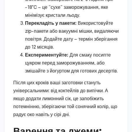
-18°C — це “сухе” заморожування, яке
мінімізує кристали льоду.
Перекладіть у пакети:
Використовуйте
zip-пакети або вакуумні мішки, видаляючи
повітря. Додайте дату — термін зберігання
до 12 місяців.
Експериментуйте:
Для смаку посипте
цукром перед заморожуванням, або
змішайте з йогуртом для готових десертів.
Після цих кроків ваші заготовки стануть
універсальними: від коктейлів до випічки. А
якщо додати лимонний сік, це запобіжить
потемнінню, зберігаючи той сонячний колір, що
радує око навіть у сірі дні.
Варення та джеми: