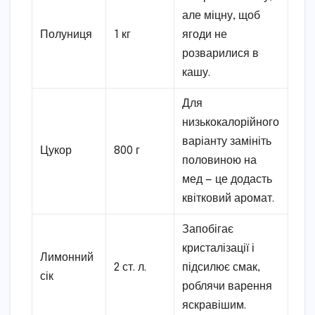
але міцну, щоб
Полуниця
1 кг
ягоди не
розварилися в
кашу.
Для
низькокалорійного
варіанту замініть
Цукор
800 г
половиною на
мед — це додасть
квітковий аромат.
Запобігає
кристалізації і
Лимонний
2 ст. л.
підсилює смак,
сік
роблячи варення
яскравішим.