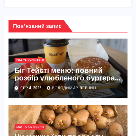
Пов’язаний запис
ЇЖА ТА КУЛІНАРІЯ
Біг Тейсті меню: повний
розбір улюбленого бургера
McDonald’s
СЕР 4, 2026
ВОЛОДИМИР ЛЕВЧИН
ЇЖА ТА КУЛІНАРІЯ