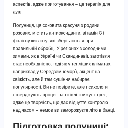
аспектів, адже приготування — це терапія для
душі.
Полуниця, ця соковита красуня з родини
розових, містить антиоксиданти, вітамін C і
фолієву кислоту, які зберігаються при
правильній обробці. У регіонах з холодними
зимами, як в Україні чи Скандинавії, заготівля
стає необхідністю, тоді як у тепліших кліматах,
наприклад у Середземномор’ї, акцент на
свіжість, але й там сушіння набирає
популярності. Ви не повірите, але психологи
стверджують: процес заготівлі знижує стрес,
адже це творчість, що дає відчуття контролю
над часом — немов ви заморожуєте літо в банці.
Підготовка полуниці: