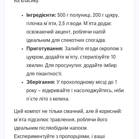
на класику.
Інгредієнти:
500 г полуниці, 200 г цукру,
гілочка м’яти, 2,5 л води. М’ята додає
освіжаючий акцент, роблячи напій
ідеальним для спекотних спогадів.
Приготування:
Залийте ягоди окропом з
цукром, додайте м’яту, стерилізуйте 10
хвилин. Для просунутих: додайте імбир
для пікантності.
Зберігання:
У прохолодному місці до 1
року — відкривайте і насолоджуйтесь, ніби
п’єте літо з келиха.
Цей компот не тільки смачний, але й корисний:
м’ята підсилює травлення, роблячи його
ідеальним післяобіднім напоєм.
Експериментуйте з пропорціями, і ваші