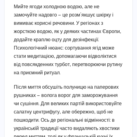
Мийте ягоди холодною водою, але не
замочуйте надовго — це розм’якшує шкірку і
вимиває корисні речовини. У регіонах з
жорсткою водою, як у деяких частинах Європи,
додайте краплю оцту для дезінфекції.
Психологічний нюанс: сортування ягід може
стати медитацією, допомагаючи відволіктися
від повсякденних турбот, перетворюючи рутину
на приємний ритуал.
Після миття обсушіть полуницю на паперових
рушниках — волога ворог для заморожування
чи сушіння. Для великих партій використовуйте
салатну центрифугу, але обережно, щоб не
пошкодити. Ось де регіональні відмінності: в
українській традиції часто видаляють хвостики
перед миттям, тоді як у французькій кухні їх