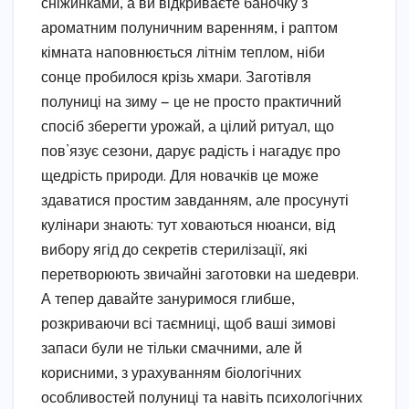
сніжинками, а ви відкриваєте баночку з
ароматним полуничним варенням, і раптом
кімната наповнюється літнім теплом, ніби
сонце пробилося крізь хмари. Заготівля
полуниці на зиму — це не просто практичний
спосіб зберегти урожай, а цілий ритуал, що
пов’язує сезони, дарує радість і нагадує про
щедрість природи. Для новачків це може
здаватися простим завданням, але просунуті
кулінари знають: тут ховаються нюанси, від
вибору ягід до секретів стерилізації, які
перетворюють звичайні заготовки на шедеври.
А тепер давайте зануримося глибше,
розкриваючи всі таємниці, щоб ваші зимові
запаси були не тільки смачними, але й
корисними, з урахуванням біологічних
особливостей полуниці та навіть психологічних