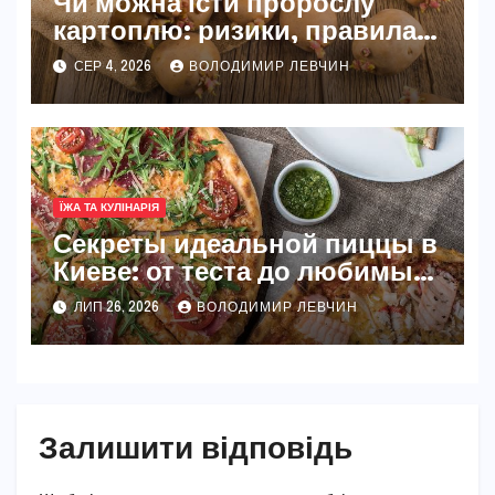
Чи можна їсти пророслу
картоплю: ризики, правила
та безпечні способи
СЕР 4, 2026
ВОЛОДИМИР ЛЕВЧИН
ЇЖА ТА КУЛІНАРІЯ
Секреты идеальной пиццы в
Киеве: от теста до любимых
начинок
ЛИП 26, 2026
ВОЛОДИМИР ЛЕВЧИН
Залишити відповідь