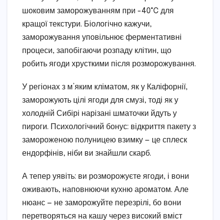
шоковим заморожуванням при -40°C для
кращої текстури. Біологічно кажучи,
заморожування уповільнює ферментативні
процеси, запобігаючи розпаду клітин, що
робить ягоди хрусткими після розморожування.
У регіонах з м’яким кліматом, як у Каліфорнії,
заморожують цілі ягоди для смузі, тоді як у
холодній Сибірі нарізані шматочки йдуть у
пироги. Психологічний бонус: відкриття пакету з
замороженою полуницею взимку — це сплеск
ендорфінів, ніби ви знайшли скарб.
А тепер уявіть: ви розморожуєте ягоди, і вони
оживають, наповнюючи кухню ароматом. Але
нюанс — не заморожуйте перезрілі, бо вони
перетворяться на кашу через високий вміст