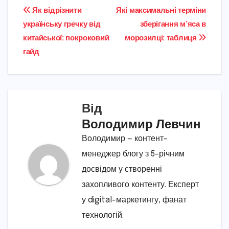
Навігація
Як відрізнити
Які максимальні терміни
українську гречку від
зберігання м’яса в
записів
китайської: покроковий
морозилці: таблиця
гайд
Від
Володимир Левчин
Володимир — контент-
менеджер блогу з 5-річним
досвідом у створенні
захопливого контенту. Експерт
у digital-маркетингу, фанат
технологій.