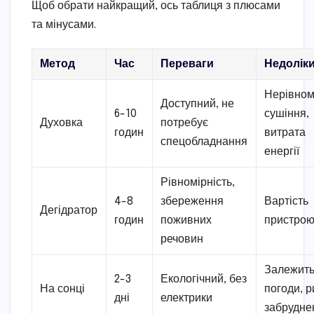
Щоб обрати найкращий, ось таблиця з плюсами
та мінусами.
Метод
Час
Переваги
Недолік
Нерівном
Доступний, не
6-10
сушіння,
Духовка
потребує
годин
витрата
спецобладнання
енергії
Рівномірність,
4-8
збереження
Вартість
Дегідратор
годин
поживних
пристро
речовин
Залежить
2-3
Екологічний, без
На сонці
погоди, р
дні
електрики
забрудне