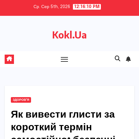
Skip
Ср. Сер 5th, 2026
12:16:11 PM
to
content
Kokl.Ua
ЗДОРОВ'Я
Як вивести глисти за
короткий термін