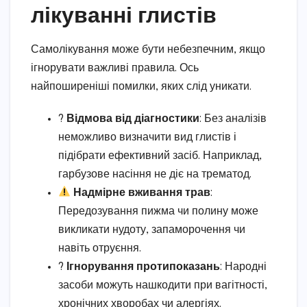
лікуванні глистів
Самолікування може бути небезпечним, якщо
ігнорувати важливі правила. Ось
найпоширеніші помилки, яких слід уникати.
?
Відмова від діагностики
: Без аналізів
неможливо визначити вид глистів і
підібрати ефективний засіб. Наприклад,
гарбузове насіння не діє на трематод.
Надмірне вживання трав
:
Передозування пижма чи полину може
викликати нудоту, запаморочення чи
навіть отруєння.
?
Ігнорування протипоказань
: Народні
засоби можуть нашкодити при вагітності,
хронічних хворобах чи алергіях.