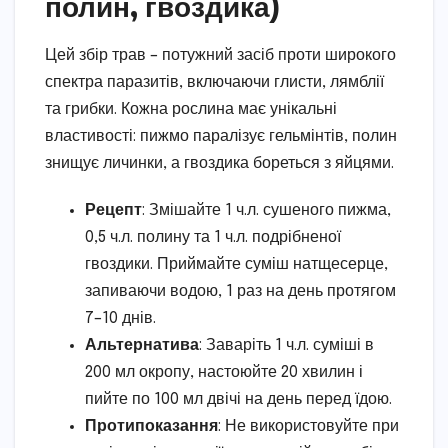
полин, гвоздика)
Цей збір трав – потужний засіб проти широкого
спектра паразитів, включаючи глисти, лямблії
та грибки. Кожна рослина має унікальні
властивості: пижмо паралізує гельмінтів, полин
знищує личинки, а гвоздика бореться з яйцями.
Рецепт
: Змішайте 1 ч.л. сушеного пижма,
0,5 ч.л. полину та 1 ч.л. подрібненої
гвоздики. Приймайте суміш натщесерце,
запиваючи водою, 1 раз на день протягом
7–10 днів.
Альтернатива
: Заваріть 1 ч.л. суміші в
200 мл окропу, настоюйте 20 хвилин і
пийте по 100 мл двічі на день перед їдою.
Протипоказання
: Не використовуйте при