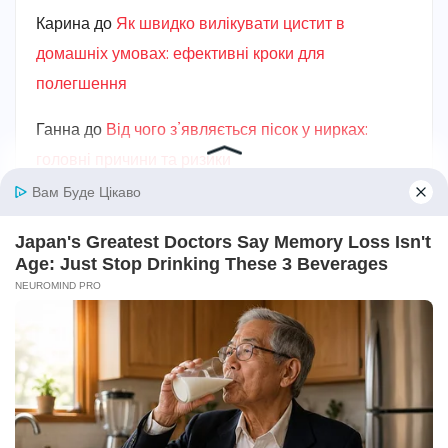
Карина
до
Як швидко вилікувати цистит в
домашніх умовах: ефективні кроки для
полегшення
Ганна
до
Від чого з’являється пісок у нирках:
головні причини та ризики
Карина
до
Як лікувати пієлонефрит в домашніх
умовах: вичерпний посібник
Авто та мототехніка
Алкоголь
Без категорії