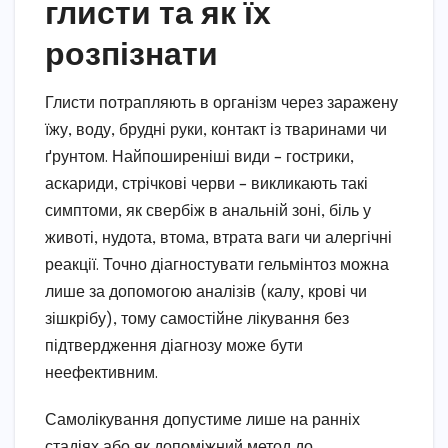
глисти та як їх
розпізнати
Глисти потрапляють в організм через заражену
їжу, воду, брудні руки, контакт із тваринами чи
ґрунтом. Найпоширеніші види – гострики,
аскариди, стрічкові черви – викликають такі
симптоми, як свербіж в анальній зоні, біль у
животі, нудота, втома, втрата ваги чи алергічні
реакції. Точно діагностувати гельмінтоз можна
лише за допомогою аналізів (калу, крові чи
зішкрібу), тому самостійне лікування без
підтвердження діагнозу може бути
неефективним.
Самолікування допустиме лише на ранніх
стадіях або як допоміжний метод до