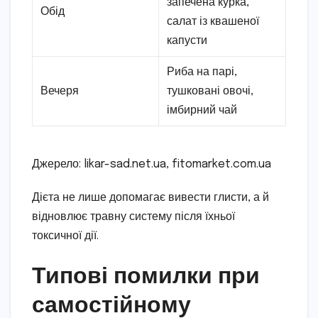
запечена курка,
Обід
салат із квашеної
капусти
Риба на парі,
Вечеря
тушковані овочі,
імбирний чай
Джерело: likar-sad.net.ua, fitomarket.com.ua
Дієта не лише допомагає вивести глисти, а й
відновлює травну систему після їхньої
токсичної дії.
Типові помилки при
самостійному