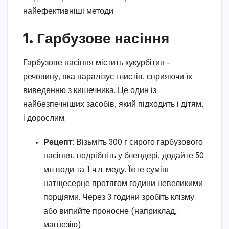
найефективніші методи.
1. Гарбузове насіння
Гарбузове насіння містить кукурбітин –
речовину, яка паралізує глистів, сприяючи їх
виведенню з кишечника. Це один із
найбезпечніших засобів, який підходить і дітям,
і дорослим.
Рецепт
: Візьміть 300 г сирого гарбузового
насіння, подрібніть у блендері, додайте 50
мл води та 1 ч.л. меду. Їжте суміш
натщесерце протягом години невеликими
порціями. Через 3 години зробіть клізму
або випийте проносне (наприклад,
магнезію).