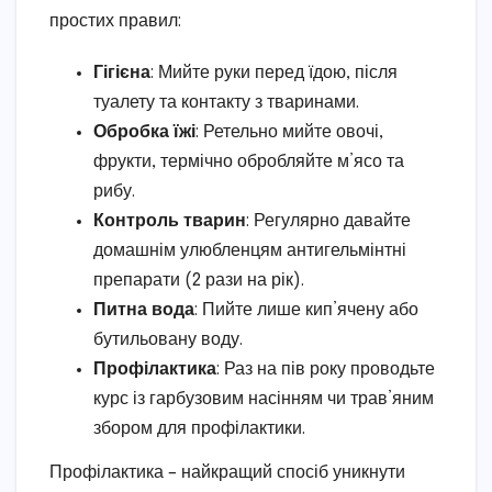
простих правил:
Гігієна
: Мийте руки перед їдою, після
туалету та контакту з тваринами.
Обробка їжі
: Ретельно мийте овочі,
фрукти, термічно обробляйте м’ясо та
рибу.
Контроль тварин
: Регулярно давайте
домашнім улюбленцям антигельмінтні
препарати (2 рази на рік).
Питна вода
: Пийте лише кип’ячену або
бутильовану воду.
Профілактика
: Раз на пів року проводьте
курс із гарбузовим насінням чи трав’яним
збором для профілактики.
Профілактика – найкращий спосіб уникнути