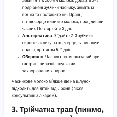
Закип’ятіть 200 мл молока, додайте 2–3
подрібнені зубчики часнику, зніміть із
вогню та настоюйте ніч. Вранці
натщесерце випийте молоко, процідивши
часник. Повторюйте 3 дні.
Альтернатива
: З’їдайте 2–3 зубчики
сирого часнику натщесерце, запиваючи
водою, протягом 5–7 днів.
Обережно
: Часник протипоказаний при
гастриті, виразці шлунка чи
захворюваннях нирок.
Часникове молоко м’якше діє на шлунок і
підходить для дітей від 5 років (після
консультації з лікарем).
3. Трійчатка трав (пижмо,