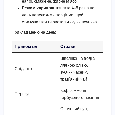
напої, смажене, жирне м’ясо.
Режим харчування
: Їжте 4–5 разів на
день невеликими порціями, щоб
стимулювати перистальтику кишечника.
Приклад меню на день:
Прийом їжі
Страви
Вівсянка на воді з
лляною олією, 1
Сніданок
зубчик часнику,
трав’яний чай
Кефір, жменя
Перекус
гарбузового насіння
Овочевий суп,