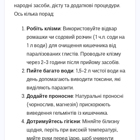
народні засоби, дієту та додаткові процедури.
Ось кілька порад:
Робіть клізми
: Використовуйте відвар
ромашки чи содовий розчин (1 ч.л. соди на
1 л води) для очищення кишечника від
паралізованих глистів. Проводьте клізму
через 2–3 години після прийому засобів.
Пийте багато води
: 1,5–2 л чистої води на
день допомагають виводити токсини, які
виділяють паразити.
Додайте проносне
: Натуральні проносні
(чорнослив, магнезія) прискорюють
виведення гельмінтів із кишечника.
Дотримуйтесь гігієни
: Міняйте білизну
щодня, періть при високій температурі,
мийте руки перед їдою, щоб уникнути