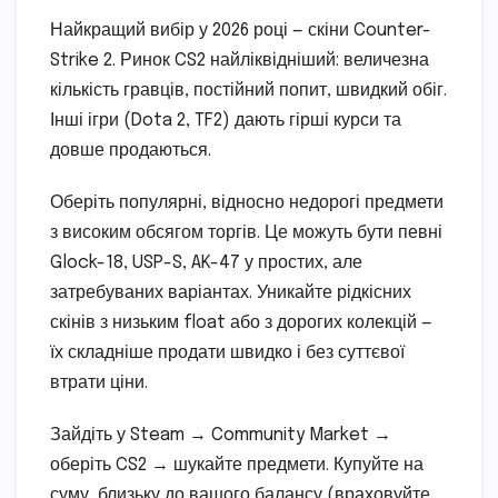
Найкращий вибір у 2026 році — скіни Counter-
Strike 2. Ринок CS2 найліквідніший: величезна
кількість гравців, постійний попит, швидкий обіг.
Інші ігри (Dota 2, TF2) дають гірші курси та
довше продаються.
Оберіть популярні, відносно недорогі предмети
з високим обсягом торгів. Це можуть бути певні
Glock-18, USP-S, AK-47 у простих, але
затребуваних варіантах. Уникайте рідкісних
скінів з низьким float або з дорогих колекцій —
їх складніше продати швидко і без суттєвої
втрати ціни.
Зайдіть у Steam → Community Market →
оберіть CS2 → шукайте предмети. Купуйте на
суму, близьку до вашого балансу (враховуйте,