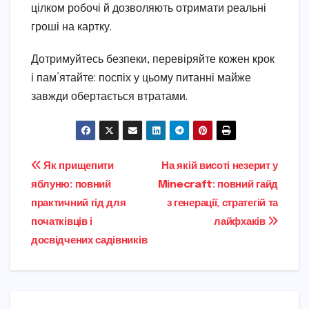
цілком робочі й дозволяють отримати реальні
гроші на картку.
Дотримуйтесь безпеки, перевіряйте кожен крок
і пам’ятайте: поспіх у цьому питанні майже
завжди обертається втратами.
Навігація
Як прищепити
На якій висоті незерит у
яблуню: повний
Minecraft: повний гайд
записів
практичний гід для
з генерації, стратегій та
початківців і
лайфхаків
досвідчених садівників