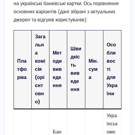
на українські банківські картки. Ось порівняння
основних варіантів (дані зібрані з актуальних
джерел та відгуків користувачів):
Зага
льн
Осо
Шви
а
Мет
бли
дкіс
Пла
комі
оди
Мін.
вос
ть
тфо
сія
вив
сум
ті
вив
рма
(орі
еде
а
для
еде
єнт
ння
Укра
ння
овн
їни
о)
Укра
їнськ
Бан
омо