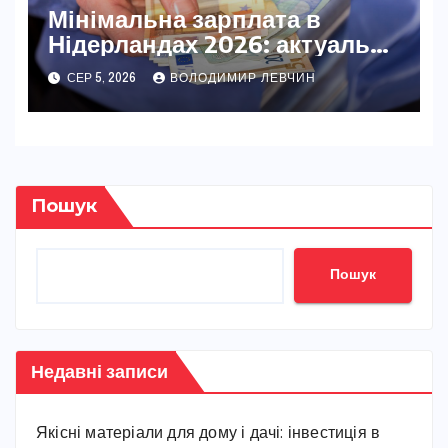
Мінімальна зарплата в
Нідерландах 2026: актуальні
ставки та повний розбір
СЕР 5, 2026
ВОЛОДИМИР ЛЕВЧИН
Пошук
Пошук
Недавні записи
Якісні матеріали для дому і дачі: інвестиція в