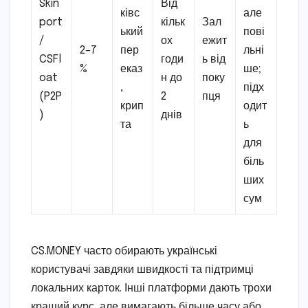
Skin
Від
ківс
але
port
кільк
Зал
ький
пові
/
ох
ежит
2–7
пер
льні
CSFl
годи
ь від
%
еказ
ше;
oat
н до
поку
,
підх
(P2P
2
пця
крип
одит
)
днів
та
ь
для
біль
ших
сум
CS.MONEY часто обирають українські
користувачі завдяки швидкості та підтримці
локальних карток. Інші платформи дають трохи
кращий курс, але вимагають більше часу або