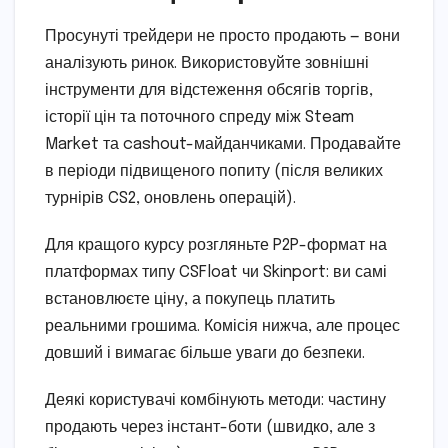
Просунуті трейдери не просто продають — вони
аналізують ринок. Використовуйте зовнішні
інструменти для відстеження обсягів торгів,
історії цін та поточного спреду між Steam
Market та cashout-майданчиками. Продавайте
в періоди підвищеного попиту (після великих
турнірів CS2, оновлень операцій).
Для кращого курсу розгляньте P2P-формат на
платформах типу CSFloat чи Skinport: ви самі
встановлюєте ціну, а покупець платить
реальними грошима. Комісія нижча, але процес
довший і вимагає більше уваги до безпеки.
Деякі користувачі комбінують методи: частину
продають через інстант-боти (швидко, але з