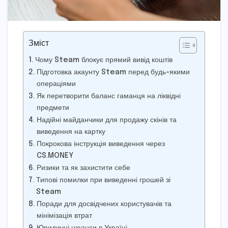
Зміст
Чому Steam блокує прямий вивід коштів
Підготовка акаунту Steam перед будь-якими
операціями
Як перетворити баланс гаманця на ліквідні
предмети
Надійні майданчики для продажу скінів та
виведення на картку
Покрокова інструкція виведення через
CS.MONEY
Ризики та як захистити себе
Типові помилки при виведенні грошей зі
Steam
Поради для досвідчених користувачів та
мінімізація втрат
Юридичні нюанси в Україні