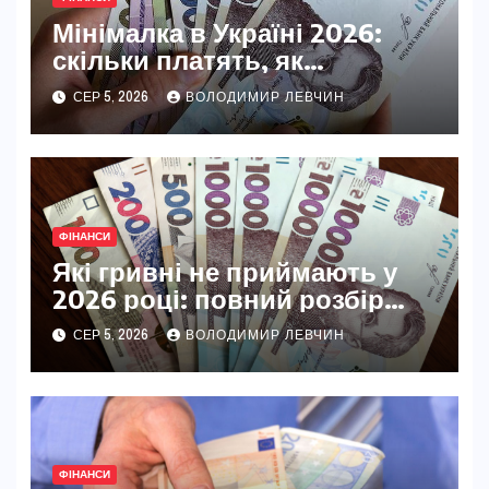
Мінімалка в Україні 2026:
скільки платять, як
змінювалася і на що впливає
СЕР 5, 2026
ВОЛОДИМИР ЛЕВЧИН
ФІНАНСИ
Які гривні не приймають у
2026 році: повний розбір
недійсних банкнот
СЕР 5, 2026
ВОЛОДИМИР ЛЕВЧИН
ФІНАНСИ