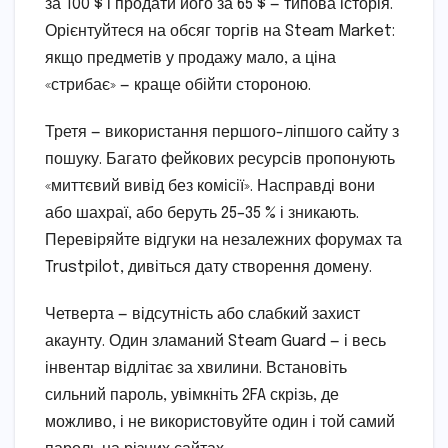
за 100 $ і продати його за 65 $ — типова історія.
Орієнтуйтеся на обсяг торгів на Steam Market:
якщо предметів у продажу мало, а ціна
«стрибає» — краще обійти стороною.
Третя — використання першого-ліпшого сайту з
пошуку. Багато фейкових ресурсів пропонують
«миттєвий вивід без комісії». Насправді вони
або шахраї, або беруть 25–35 % і зникають.
Перевіряйте відгуки на незалежних форумах та
Trustpilot, дивіться дату створення домену.
Четверта — відсутність або слабкий захист
акаунту. Один зламаний Steam Guard — і весь
інвентар відлітає за хвилини. Встановіть
сильний пароль, увімкніть 2FA скрізь, де
можливо, і не використовуйте один і той самий