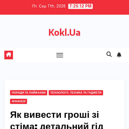
Skip
Пт. Сер 7th, 2026
7:25:13 PM
to
content
Kokl.Ua
ПОРАДИ ТА ЛАЙФХАКИ
ТЕХНОЛОГІЇ, ТЕХНІКА ТА ГАДЖЕТИ
ФІНАНСИ
Як вивести гроші зі
стіма: детальний гід