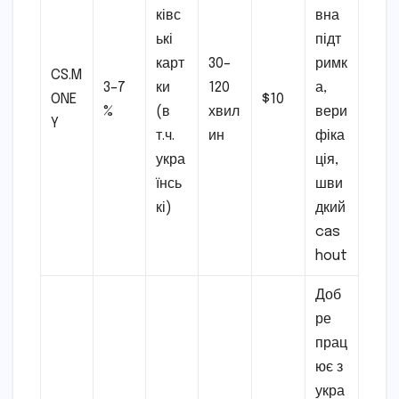
ківс
вна
ькі
підт
карт
30–
римк
CS.M
3–7
ки
120
а,
ONE
$10
%
(в
хвил
вери
Y
т.ч.
ин
фіка
укра
ція,
їнсь
шви
кі)
дкий
cas
hout
Доб
ре
прац
ює з
укра