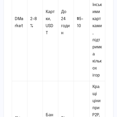
їнськ
Карт
До
ими
DMa
2–8
ки,
24
$5–
карт
rket
%
USD
годи
10
ками
T
н
,
підт
римк
а
кільк
ох
ігор
Кра
щі
ціни
при
Бан
P2P,