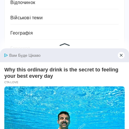
Відпочинок
Військові теми
Географія
Гороскоп
Гуманітарні науки
Дієти та схуднення
Дім
Діти
Домашнє господарство