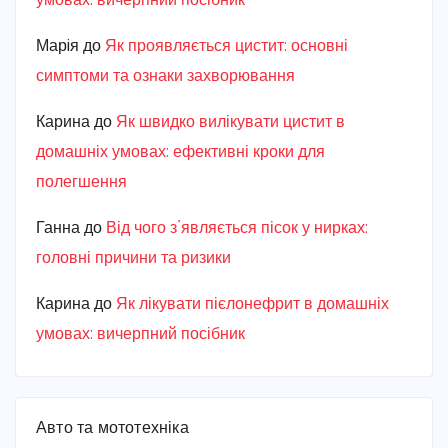
умовах: вичерпний посібник
Марiя
до
Як проявляється цистит: основні
симптоми та ознаки захворювання
Карина
до
Як швидко вилікувати цистит в
домашніх умовах: ефективні кроки для
полегшення
Ганна
до
Від чого з’являється пісок у нирках:
головні причини та ризики
Карина
до
Як лікувати пієлонефрит в домашніх
умовах: вичерпний посібник
Авто та мототехніка