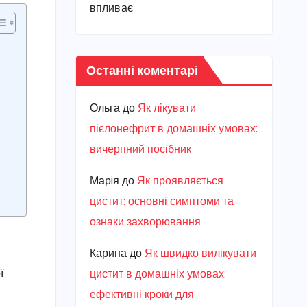
впливає
Останні коментарі
Ольга
до
Як лікувати
пієлонефрит в домашніх умовах:
вичерпний посібник
Марiя
до
Як проявляється
цистит: основні симптоми та
ознаки захворювання
Карина
до
Як швидко вилікувати
ї
цистит в домашніх умовах:
ефективні кроки для