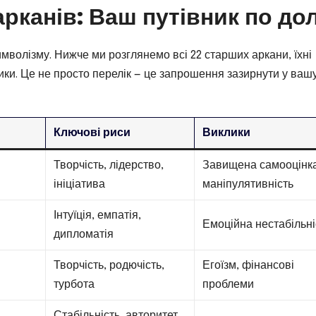
рканів: Ваш путівник по дол
имволізму. Нижче ми розглянемо всі 22 старших аркани, їхні
ики. Це не просто перелік — це запрошення зазирнути у ваш
Ключові риси
Виклики
Творчість, лідерство,
Завищена самооцінка
ініціатива
маніпулятивність
Інтуїція, емпатія,
Емоційна нестабільні
дипломатія
Творчість, родючість,
Егоїзм, фінансові
турбота
проблеми
Стабільність, авторитет,