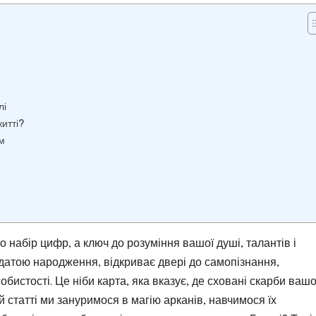
лі
итті?
м
 набір цифр, а ключ до розуміння вашої душі, талантів і
датою народження, відкриває двері до самопізнання,
бистості. Це ніби карта, яка вказує, де сховані скарби вашо
й статті ми зануримося в магію арканів, навчимося їх