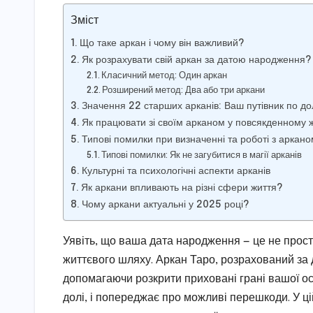
Зміст
Що таке аркан і чому він важливий?
Як розрахувати свій аркан за датою народження?
Класичний метод: Один аркан
Розширений метод: Два або три аркани
Значення 22 старших арканів: Ваш путівник по до
Як працювати зі своїм арканом у повсякденному ж
Типові помилки при визначенні та роботі з аркано
Типові помилки: Як не загубитися в магії арканів
Культурні та психологічні аспекти арканів
Як аркани впливають на різні сфери життя?
Чому аркани актуальні у 2025 році?
Уявіть, що ваша дата народження — це не просто
життєвого шляху. Аркан Таро, розрахований за 
допомагаючи розкрити приховані грані вашої осо
долі, і попереджає про можливі перешкоди. У ці