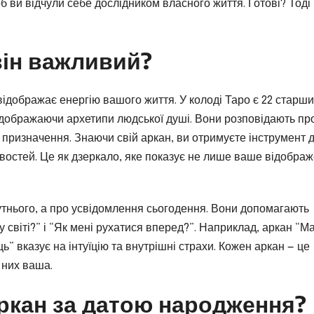
б ви відчули себе дослідником власного життя. Готові? Тоді
він важливий?
відображає енергію вашого життя. У колоді Таро є 22 старш
відображаючи архетипи людської душі. Вони розповідають пр
е призначення. Знаючи свій аркан, ви отримуєте інструмент 
ивостей. Це як дзеркало, яке показує не лише ваше відображ
тнього, а про усвідомлення сьогодення. Вони допомагають
 у світі?” і “Як мені рухатися вперед?”. Наприклад, аркан “М
ць” вказує на інтуїцію та внутрішні страхи. Кожен аркан — це
 них ваша.
аркан за датою народження?