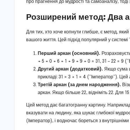
про прагнення до мудрості та самоаналізу, тоді 
Розширений метод: Два а
Для тих, хто хоче копнути глибше, є метод, яки
вашого життя. Цей підхід популярний у системі 
Перший аркан (основний).
Розраховуєтьс
+ 5 + 0 + 6 + 1 + 9 + 9 + 0 = 31, 31 – 22 = 9 
Другий аркан (додатковий).
Якщо сума ц
прикладі: 31 = 3 + 1 = 4 (“Імператор”). Цей
Третій аркан (за днем народження).
Віз
аркан. Якщо більше 22, відніміть 22. Для 15
Цей метод дає багатогранну картину. Наприклад
вказувати на людину, яка шукає глибокої мудрос
(Імператор), і водночас бореться з внутрішніми