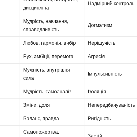
Надмірний контроль
дисципліна
Мудрість, навчання,
ь
Догматизм
справедливість
Любов, гармонія, вибір
Нерішучість
Рух, амбіції, перемога
Агресія
Мужність, внутрішня
Імпульсивність
сила
Мудрість, самоаналіз
Ізоляція
Зміни, доля
Непередбачуваність
Баланс, правда
Ригідність
Самопожертва,
Застій