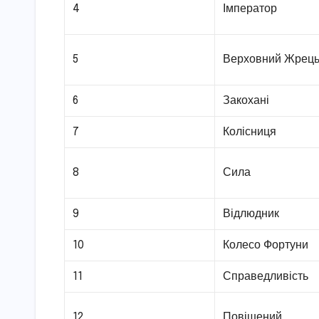
4
Імператор
5
Верховний Жрец
6
Закохані
7
Колісниця
8
Сила
9
Відлюдник
10
Колесо Фортуни
11
Справедливість
12
Повішений