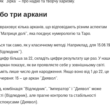
як “Зірка” — про надію та творчу харизму.
бо три аркани
й враховує кілька арканів, що відповідають різним аспектам
“Матриця долі”, яка поєднує нумерологію та Таро.
я так само, як у класичному методі. Наприклад, для 15.06.19
(“Відлюдник”).
ифр більша за 22, складіть цифри результату ще раз. У на
 аркан показує, як ви проявляєте себе у зовнішньому світі.
ьміть лише число дня народження. Якщо воно від 1 до 22, це
 червня: 15 — це аркан “Диявол”.
, комбінація “Відлюдник”, “Імператор” і “Диявол” може
ті (Відлюдник), але прагне контролю та стабільності
 спокусами (Диявол).