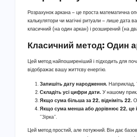
Розрахунок аркана — це проста математична опе
калькулятори чи магічні ритуали — лише дата в
класичний (на один аркан) і розширений (на дв
Класичний метод: Один а
Цей метод найпоширеніший і підходить для поча
відображає вашу життєву енергію.
Запишіть дату народження.
Наприклад, 1
Складіть усі цифри дати.
У нашому приклад
Якщо сума більша за 22, відніміть 22.
Ос
Якщо сума менша або дорівнює 22, це і
“Зірка”.
Цей метод простий, але потужний. Він дає базо