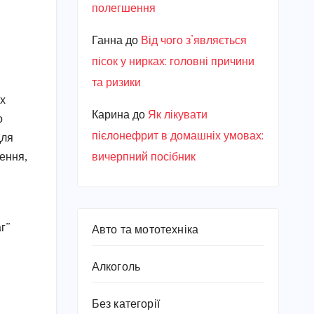
полегшення
Ганна
до
Від чого з’являється
пісок у нирках: головні причини
та ризики
их
Карина
до
Як лікувати
о
пієлонефрит в домашніх умовах:
для
ення,
вичерпний посібник
аг”
Авто та мототехніка
Алкоголь
Без категорії