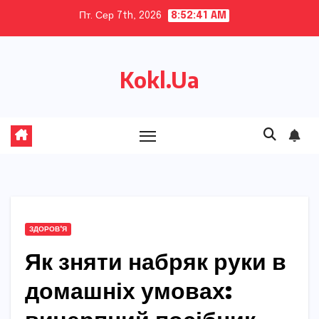
Skip
Пт. Сер 7th, 2026
8:52:42 AM
to
content
Kokl.Ua
ЗДОРОВ'Я
Як зняти набряк руки в
домашніх умовах: