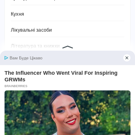
Кухня
Лікувальні засоби
Література та книжки
Логістика та транспорт
Людина
Магія, хіромантія, езотерика, таро, містика
Міфи та легенди
Мотивація для спорту