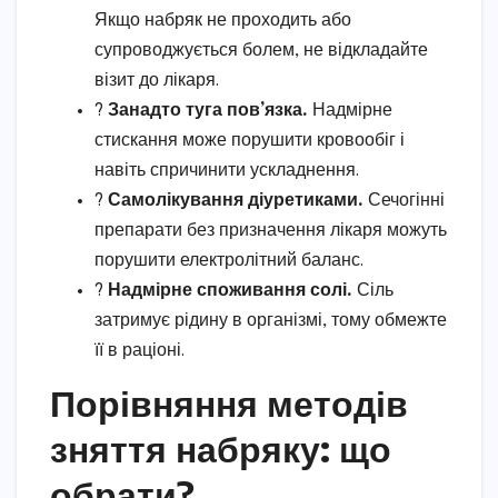
Якщо набряк не проходить або
супроводжується болем, не відкладайте
візит до лікаря.
?
Занадто туга пов’язка.
Надмірне
стискання може порушити кровообіг і
навіть спричинити ускладнення.
?
Самолікування діуретиками.
Сечогінні
препарати без призначення лікаря можуть
порушити електролітний баланс.
?
Надмірне споживання солі.
Сіль
затримує рідину в організмі, тому обмежте
її в раціоні.
Порівняння методів
зняття набряку: що
обрати?