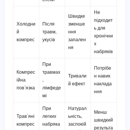
Не
Швидке
підходит
Холодни
Після
зменше
ь для
й
травм,
ння
хронічни
компрес
укусів
запален
х
ня
набряків
При
Потрібе
Компрес
травмах
Тривали
н навик
ійна
,
й ефект
наклада
пов’язка
лімфеде
ння
мі
При
Натурал
Менш
Трав’яні
легких
ьність,
швидкий
компрес
набряка
заспокій
результа