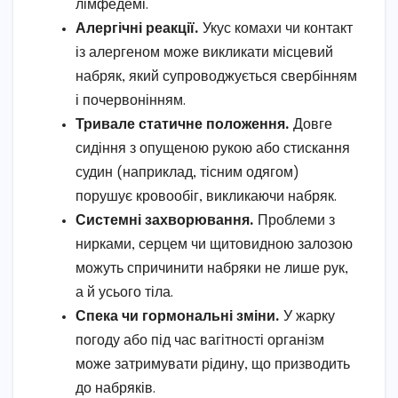
лімфедемі.
Алергічні реакції.
Укус комахи чи контакт
із алергеном може викликати місцевий
набряк, який супроводжується свербінням
і почервонінням.
Тривале статичне положення.
Довге
сидіння з опущеною рукою або стискання
судин (наприклад, тісним одягом)
порушує кровообіг, викликаючи набряк.
Системні захворювання.
Проблеми з
нирками, серцем чи щитовидною залозою
можуть спричинити набряки не лише рук,
а й усього тіла.
Спека чи гормональні зміни.
У жарку
погоду або під час вагітності організм
може затримувати рідину, що призводить
до набряків.