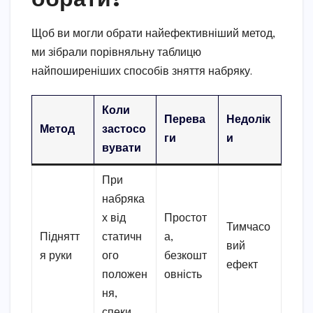
Щоб ви могли обрати найефективніший метод,
ми зібрали порівняльну таблицю
найпоширеніших способів зняття набряку.
Коли
Перева
Недолік
Метод
застосо
ги
и
вувати
При
набряка
х від
Простот
Тимчасо
Піднятт
статичн
а,
вий
я руки
ого
безкошт
ефект
положен
овність
ня,
спеки