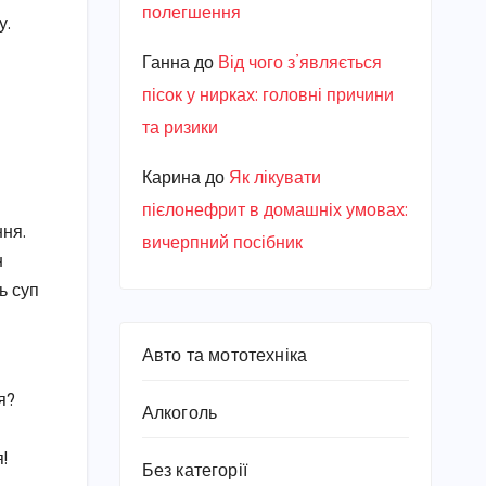
полегшення
у.
Ганна
до
Від чого з’являється
пісок у нирках: головні причини
та ризики
Карина
до
Як лікувати
пієлонефрит в домашніх умовах:
ння.
вичерпний посібник
н
ь суп
Авто та мототехніка
я?
Алкоголь
я!
Без категорії