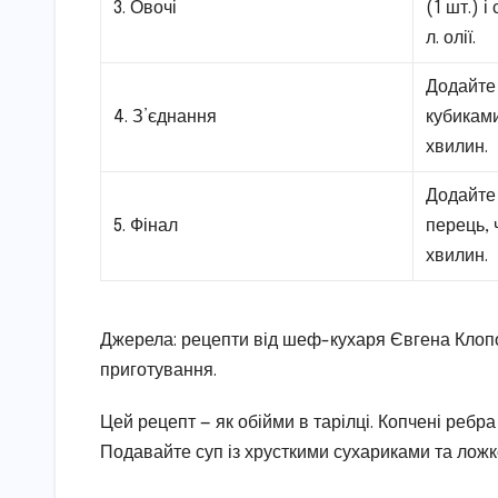
3. Овочі
(1 шт.) і
л. олії.
Додайте 
4. З’єднання
кубиками
хвилин.
Додайте 
5. Фінал
перець, 
хвилин.
Джерела: рецепти від шеф-кухаря Євгена Клоп
приготування.
Цей рецепт — як обійми в тарілці. Копчені ребр
Подавайте суп із хрусткими сухариками та ложкою