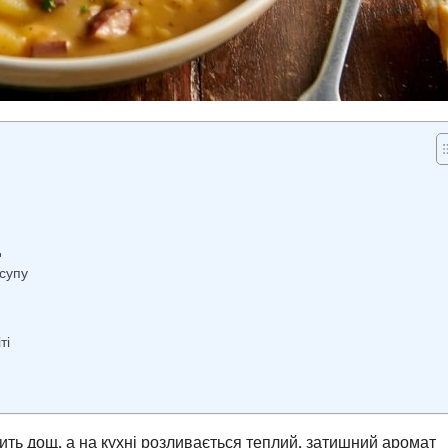
д
-супу
ті
стить дощ, а на кухні розливається теплий, затишний аромат