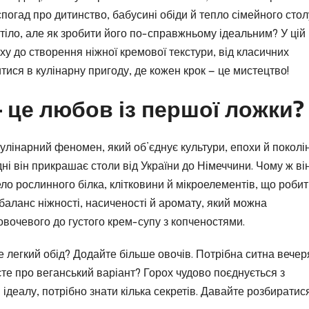
спогад про дитинство, бабусині обіди й тепло сімейного стол
й тіло, але як зробити його по-справжньому ідеальним? У цій
оху до створення ніжної кремової текстури, від класичних
итися в кулінарну пригоду, де кожен крок — це мистецтво!
 це любов із першої ложки?
кулінарний феномен, який об’єднує культури, епохи й поколі
дні він прикрашає столи від України до Німеччини. Чому ж ві
о рослинного білка, клітковини й мікроелементів, що робит
баланс ніжності, насиченості й аромату, який можна
 овочевого до густого крем-супу з копченостями.
е легкий обід? Додайте більше овочів. Потрібна ситна вечер
ієте про веганський варіант? Горох чудово поєднується з
ідеалу, потрібно знати кілька секретів. Давайте розбиратис