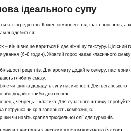
снова ідеального супу
ся з інгредієнтів. Кожен компонент відіграє свою роль, а ї
вам знадобиться:
ох — він швидше вариться й дає ніжнішу текстуру. Цілісний 
чування (6–8 годин). Жовтий горох надає класичного смаку
 більшості рецептів. Для аромату додайте селеру, пастернак
адають глибину смаку.
 філе чи шинка додадуть супу насиченості. Для веганського
н або додайте гриби для umami.
 перець, чебрець — класика. Для сучасного штриху спробуйте
жа петрушка чи кріп завершать композицію.
ершки чи навіть крапля трюфельної олії для гурманів.
априклад, картопля з високим вмістом крохмалю (як сорт