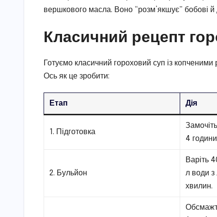
вершкового масла. Воно “розм’якшує” бобові й 
Класичний рецепт гор
Готуємо класичний гороховий суп із копченими 
Ось як це зробити:
Етап
Дія
Замочіть
1. Підготовка
4 години
Варіть 4
2. Бульйон
л води з
хвилин.
Обсмажте