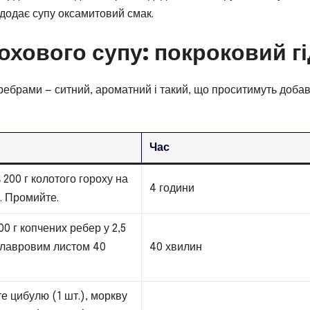
додає супу оксамитовий смак.
охового супу: покроковий гі
ребрами — ситний, ароматний і такий, що проситимуть добав
Час
 200 г колотого гороху на
4 години
. Промийте.
00 г копчених ребер у 2,5
 лавровим листом 40
40 хвилин
 цибулю (1 шт.), моркву