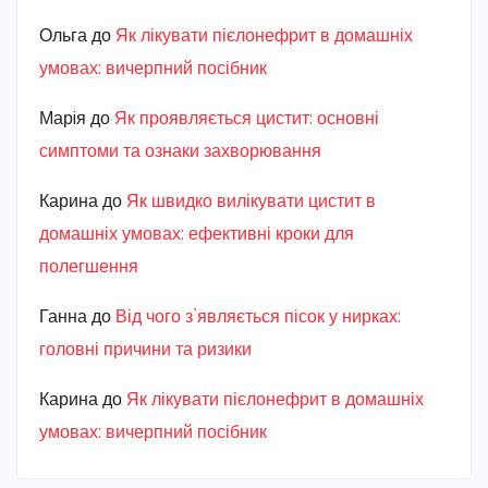
Ольга
до
Як лікувати пієлонефрит в домашніх
умовах: вичерпний посібник
Марiя
до
Як проявляється цистит: основні
симптоми та ознаки захворювання
Карина
до
Як швидко вилікувати цистит в
домашніх умовах: ефективні кроки для
полегшення
Ганна
до
Від чого з’являється пісок у нирках:
головні причини та ризики
Карина
до
Як лікувати пієлонефрит в домашніх
умовах: вичерпний посібник