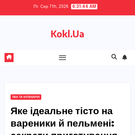
Skip
Пт. Сер 7th, 2026
6:31:46 AM
to
content
Kokl.Ua
ЇЖА ТА КУЛІНАРІЯ
Яке ідеальне тісто на
вареники й пельмені: