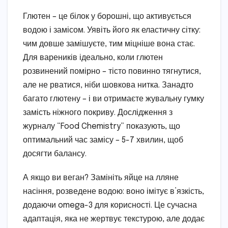
Глютен – це білок у борошні, що активується
водою і замісом. Уявіть його як еластичну сітку:
чим довше замішуєте, тим міцніше вона стає.
Для вареників ідеально, коли глютен
розвинений помірно – тісто повинно тягнутися,
але не рватися, ніби шовкова нитка. Занадто
багато глютену – і ви отримаєте жувальну гумку
замість ніжного покриву. Дослідження з
журналу “Food Chemistry” показують, що
оптимальний час замісу – 5-7 хвилин, щоб
досягти балансу.
А якщо ви веган? Замініть яйце на лляне
насіння, розведене водою: воно імітує в’язкість,
додаючи omega-3 для корисності. Це сучасна
адаптація, яка не жертвує текстурою, але додає