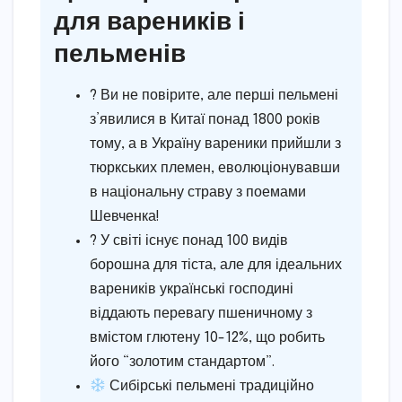
для вареників і
пельменів
? Ви не повірите, але перші пельмені
з’явилися в Китаї понад 1800 років
тому, а в Україну вареники прийшли з
тюркських племен, еволюціонувавши
в національну страву з поемами
Шевченка!
? У світі існує понад 100 видів
борошна для тіста, але для ідеальних
вареників українські господині
віддають перевагу пшеничному з
вмістом глютену 10-12%, що робить
його “золотим стандартом”.
Сибірські пельмені традиційно