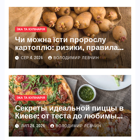
ЇЖА ТА КУЛІНАРІЯ
Чи можна їсти пророслу
картоплю: ризики, правила
та безпечні способи
СЕР 4, 2026
ВОЛОДИМИР ЛЕВЧИН
ЇЖА ТА КУЛІНАРІЯ
Секреты идеальной пиццы в
Киеве: от теста до любимых
начинок
ЛИП 26, 2026
ВОЛОДИМИР ЛЕВЧИН