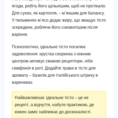
ягоди, робіть його щільнішим, щоб не протікало.
Для сухих, як картопля, – м’якшим для балансу.
У пельменях м’ясо додає жиру, що змащує тісто
зсередини, роблячи його соковитішим після
варіння.
Психологічно, ідеальне тісто посилює
задоволення: хрустка скоринка з ніжним
центром активує смакові рецептори, ніби
симфонія в роті. Додайте трави в тісто для
аромату – базилік для італійського штриху в
варениках.
Найважливіше: ідеальне тісто – це не
рецепт, а відчуття, набуте практикою, де
кожен заміс наближає до досконалості.