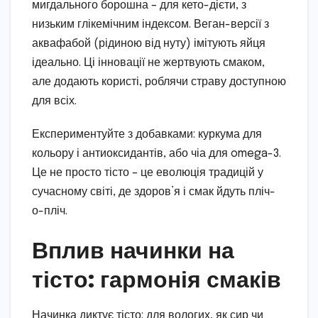
мигдального борошна – для кето-дієти, з
низьким глікемічним індексом. Веган-версії з
аквафабой (рідиною від нуту) імітують яйця
ідеально. Ці інновації не жертвують смаком,
але додають користі, роблячи страву доступною
для всіх.
Експериментуйте з добавками: куркума для
кольору і антиоксидантів, або чіа для omega-3.
Це не просто тісто – це еволюція традицій у
сучасному світі, де здоров’я і смак йдуть пліч-
о-пліч.
Вплив начинки на
тісто: гармонія смаків
Начинка диктує тісто: для вологих, як сир чи