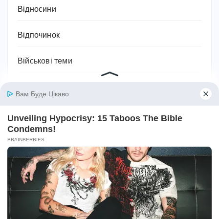
Відносини
Відпочинок
Військові теми
Географія
Гороскоп
Гуманітарні науки
Дієти та схуднення
Дім
Діти