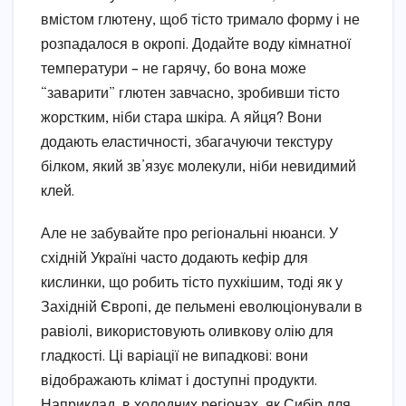
вмістом глютену, щоб тісто тримало форму і не
розпадалося в окропі. Додайте воду кімнатної
температури – не гарячу, бо вона може
“заварити” глютен завчасно, зробивши тісто
жорстким, ніби стара шкіра. А яйця? Вони
додають еластичності, збагачуючи текстуру
білком, який зв’язує молекули, ніби невидимий
клей.
Але не забувайте про регіональні нюанси. У
східній Україні часто додають кефір для
кислинки, що робить тісто пухкішим, тоді як у
Західній Європі, де пельмені еволюціонували в
равіолі, використовують оливкову олію для
гладкості. Ці варіації не випадкові: вони
відображають клімат і доступні продукти.
Наприклад, в холодних регіонах, як Сибір для