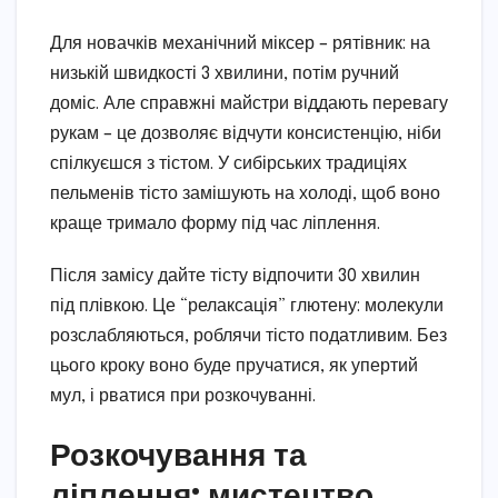
Для новачків механічний міксер – рятівник: на
низькій швидкості 3 хвилини, потім ручний
доміс. Але справжні майстри віддають перевагу
рукам – це дозволяє відчути консистенцію, ніби
спілкуєшся з тістом. У сибірських традиціях
пельменів тісто замішують на холоді, щоб воно
краще тримало форму під час ліплення.
Після замісу дайте тісту відпочити 30 хвилин
під плівкою. Це “релаксація” глютену: молекули
розслабляються, роблячи тісто податливим. Без
цього кроку воно буде пручатися, як упертий
мул, і рватися при розкочуванні.
Розкочування та
ліплення: мистецтво