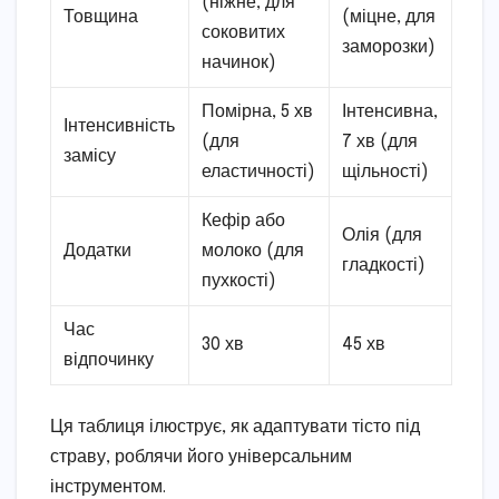
(ніжне, для
Товщина
(міцне, для
соковитих
заморозки)
начинок)
Помірна, 5 хв
Інтенсивна,
Інтенсивність
(для
7 хв (для
замісу
еластичності)
щільності)
Кефір або
Олія (для
Додатки
молоко (для
гладкості)
пухкості)
Час
30 хв
45 хв
відпочинку
Ця таблиця ілюструє, як адаптувати тісто під
страву, роблячи його універсальним
інструментом.