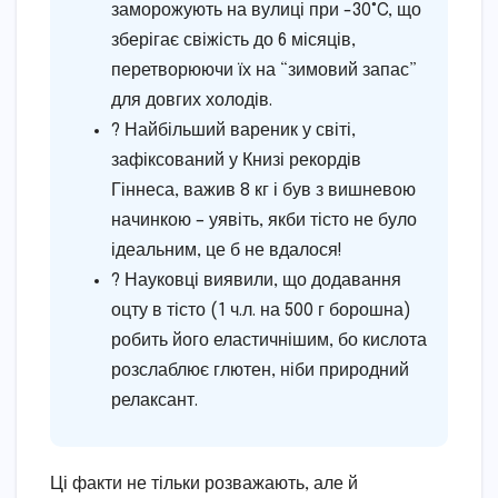
заморожують на вулиці при -30°C, що
зберігає свіжість до 6 місяців,
перетворюючи їх на “зимовий запас”
для довгих холодів.
? Найбільший вареник у світі,
зафіксований у Книзі рекордів
Гіннеса, важив 8 кг і був з вишневою
начинкою – уявіть, якби тісто не було
ідеальним, це б не вдалося!
? Науковці виявили, що додавання
оцту в тісто (1 ч.л. на 500 г борошна)
робить його еластичнішим, бо кислота
розслаблює глютен, ніби природний
релаксант.
Ці факти не тільки розважають, але й