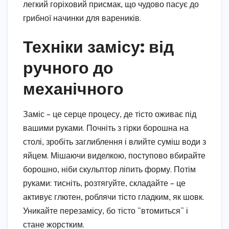
легкий горіховий присмак, що чудово пасує до
грибної начинки для вареників.
Техніки замісу: від
ручного до
механічного
Заміс – це серце процесу, де тісто оживає під
вашими руками. Почніть з гірки борошна на
столі, зробіть заглиблення і влийте суміш води з
яйцем. Мішаючи виделкою, поступово вбирайте
борошно, ніби скульптор ліпить форму. Потім
руками: тисніть, розтягуйте, складайте – це
активує глютен, роблячи тісто гладким, як шовк.
Уникайте перезамісу, бо тісто “втомиться” і
стане жорстким.