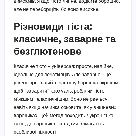
димсамів. Якщо тісто липне, додайте борошно,
але не переборщіть, бо воно висохне.
Різновиди тіста:
класичне, заварне та
безглютенове
Класичне тісто – універсал: просте, надійне,
ідеальне для початківців. Але заварне – це
рівень про: залийте частину борошна окропом,
щоб “заварити” крохмаль, роблячи тісто
м’якшим і еластичнішим. Воно не рветься,
навіть якщо начинка соковита, як у вишневих
варениках. Цей метод походить з української
кухні, де вареники з ягодами вимагають
особливої ніжності.