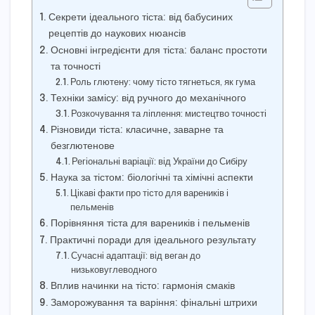
Секрети ідеального тіста: від бабусиних
рецептів до наукових нюансів
Основні інгредієнти для тіста: баланс простоти
та точності
Роль глютену: чому тісто тягнеться, як гума
Техніки замісу: від ручного до механічного
Розкочування та ліплення: мистецтво точності
Різновиди тіста: класичне, заварне та
безглютенове
Регіональні варіації: від України до Сибіру
Наука за тістом: біологічні та хімічні аспекти
Цікаві факти про тісто для вареників і
пельменів
Порівняння тіста для вареників і пельменів
Практичні поради для ідеального результату
Сучасні адаптації: від веган до
низьковуглеводного
Вплив начинки на тісто: гармонія смаків
Заморожування та варіння: фінальні штрихи