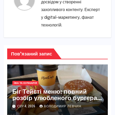
досвідом у створенні
захопливого контенту. Експерт
у digital-маркетингу, фанат
технологій.
Пов’язаний запис
ЇЖА ТА КУЛІНАРІЯ
Біг Тейсті меню: повний
розбір улюбленого бургера
McDonald’s
СЕР 4, 2026
ВОЛОДИМИР ЛЕВЧИН