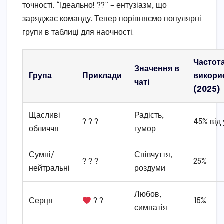
точності. “Ідеально! ??” – ентузіазм, що
заряджає команду. Тепер порівняємо популярні
групи в таблиці для наочності.
Частот
Значення в
Група
Приклади
викори
чаті
(2025)
Щасливі
Радість,
? ? ?
45% від 
обличчя
гумор
Сумні/
Співчуття,
? ? ?
25%
нейтральні
роздуми
Любов,
Серця
? ?
15%
симпатія