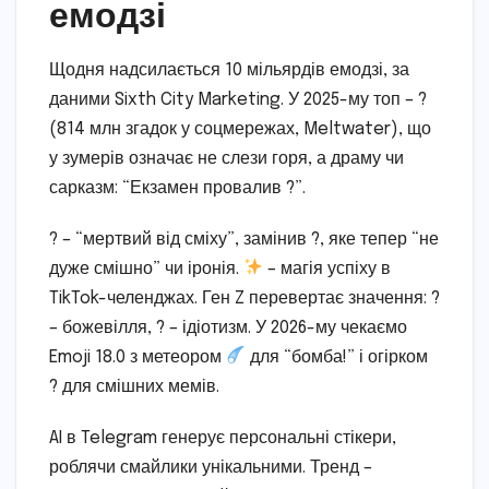
емодзі
Щодня надсилається 10 мільярдів емодзі, за
даними Sixth City Marketing. У 2025-му топ – ?
(814 млн згадок у соцмережах, Meltwater), що
у зумерів означає не слези горя, а драму чи
сарказм: “Екзамен провалив ?”.
? – “мертвий від сміху”, замінив ?, яке тепер “не
дуже смішно” чи іронія.
– магія успіху в
TikTok-челенджах. Ген Z перевертає значення: ?
– божевілля, ? – ідіотизм. У 2026-му чекаємо
Emoji 18.0 з метеором
для “бомба!” і огірком
? для смішних мемів.
AI в Telegram генерує персональні стікери,
роблячи смайлики унікальними. Тренд –