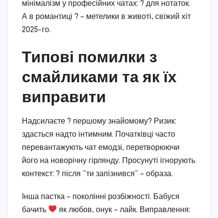
мінімалізм у професійних чатах: ? для нотаток.
А в романтиці ? – метелики в животі, свіжий хіт
2025-го.
Типові помилки з
смайликами та як їх
виправити
Надсилаєте ? першому знайомому? Ризик:
здасться надто інтимним. Початківці часто
перевантажують чат емодзі, перетворюючи
його на новорічну гірлянду. Просунуті ігнорують
контекст: ? після “ти запізнився” – образа.
Інша пастка – поколінні розбіжності. Бабуся
бачить
як любов, онук – лайк. Виправлення: