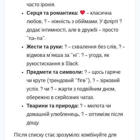
часто іронія.
Серця та романтика:
– класична
любов, ? – ніжність з обіймами. У флірті ?
додає інтимності, але в дружбі – просто
“па-па”.
Жести та руки:
? – схвалення без слів, ? –
відмова м’якша за “ні”. ? – угода, як
рукостискання в Slack.
Предмети та символи:
? – щось гаряче
чи круте (трендовий “fire”), ? – зірковий
успіх. ? чи ? – жарти з подвійним дном,
обережно в серйозних чатах.
Тварини та природа:
? – милота чи
домашній улюбленець, ? – оптимізм після
дощу.
Після списку стає зрозуміло: комбінуйте для