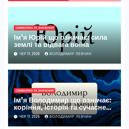
СИМВОЛІКА ТА ЗНАЧЕННЯ
Ім’я Юрій що означає: сила
землі та відвага воїна
ЧЕР 11, 2026
ВОЛОДИМИР ЛЕВЧИН
СИМВОЛІКА ТА ЗНАЧЕННЯ
Ім’я Володимир що означає:
коріння, історія та сучасне
звучання
ЧЕР 11, 2026
ВОЛОДИМИР ЛЕВЧИН