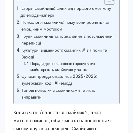
Історія смайликів: шлях від першого емотікону
до емодзі-імперії
Психологія смайликів: чому вони роблять чат
емоційним мостиком
Групи смайликів та їх значення в повсякденній
переписці
Культурні відмінності: смайлик ✌️ в Японії та
Заході
Поради для початківців і просунутих:
майстерність смайликів у чатах
Сучасні тренди смайликів 2025-2026:
зумерський код і AI-емодзі
Типові помилки з смайликами та як їх
виправити
Коли в чаті з’являється смайлик ?, текст
миттєво оживає, ніби кімната наповнюється
сміхом друзів за вечерею. Смайлики в