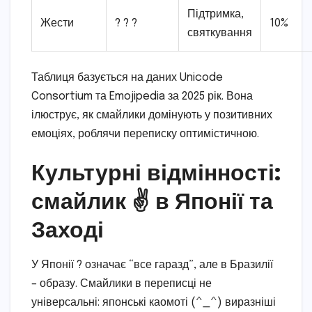
Підтримка,
Жести
? ? ?
10%
святкування
Таблиця базується на даних Unicode
Consortium та Emojipedia за 2025 рік. Вона
ілюструє, як смайлики домінують у позитивних
емоціях, роблячи переписку оптимістичною.
Культурні відмінності:
смайлик ✌️ в Японії та
Заході
У Японії ? означає “все гаразд”, але в Бразилії
– образу. Смайлики в переписці не
універсальні: японські каомоті (^_^) виразніші