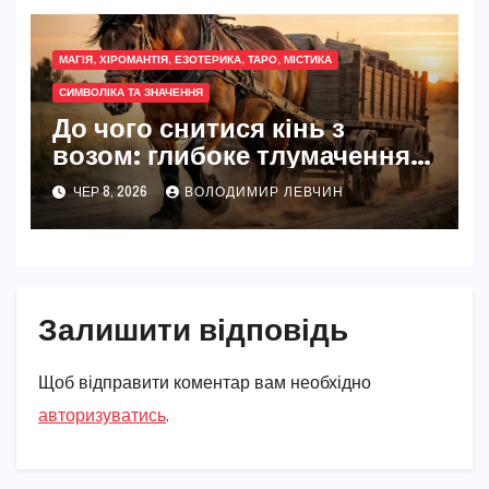
МАГІЯ, ХІРОМАНТІЯ, ЕЗОТЕРИКА, ТАРО, МІСТИКА
СИМВОЛІКА ТА ЗНАЧЕННЯ
До чого снитися кінь з
возом: глибоке тлумачення
образу
ЧЕР 8, 2026
ВОЛОДИМИР ЛЕВЧИН
Залишити відповідь
Щоб відправити коментар вам необхідно
авторизуватись
.