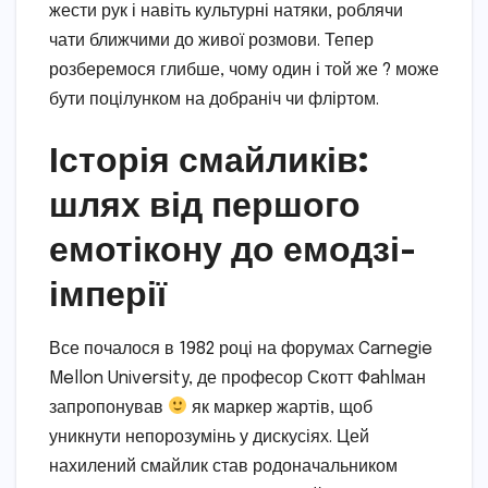
жести рук і навіть культурні натяки, роблячи
чати ближчими до живої розмови. Тепер
розберемося глибше, чому один і той же ? може
бути поцілунком на добраніч чи фліртом.
Історія смайликів:
шлях від першого
емотікону до емодзі-
імперії
Все почалося в 1982 році на форумах Carnegie
Mellon University, де професор Скотт Фahlман
запропонував
як маркер жартів, щоб
уникнути непорозумінь у дискусіях. Цей
нахилений смайлик став родоначальником