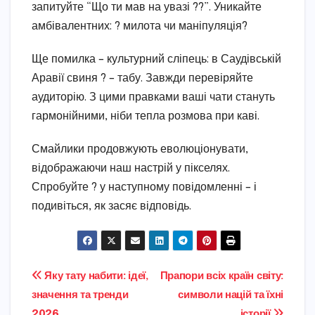
запитуйте “Що ти мав на увазі ??”. Уникайте
амбівалентних: ? милота чи маніпуляція?
Ще помилка – культурний сліпець: в Саудівській
Аравії свиня ? – табу. Завжди перевіряйте
аудиторію. З цими правками ваші чати стануть
гармонійними, ніби тепла розмова при каві.
Смайлики продовжують еволюціонувати,
відображаючи наш настрій у пікселях.
Спробуйте ? у наступному повідомленні – і
подивіться, як засяє відповідь.
Навігація
Яку тату набити: ідеї,
Прапори всіх країн світу:
значення та тренди
символи націй та їхні
записів
2026
історії