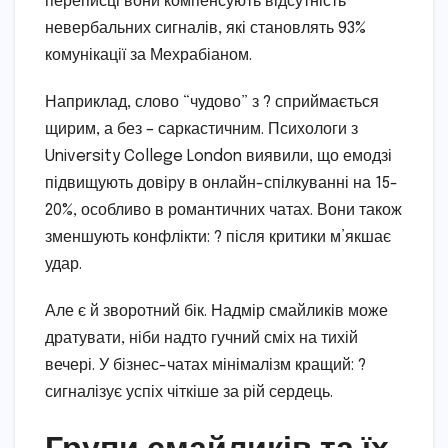
переписці вони компенсують відсутність
невербальних сигналів, які становлять 93%
комунікації за Мехрабіаном.
Наприклад, слово “чудово” з ? сприймається
щирим, а без – саркастичним. Психологи з
University College London виявили, що емодзі
підвищують довіру в онлайн-спілкуванні на 15-
20%, особливо в романтичних чатах. Вони також
зменшують конфлікти: ? після критики м’якшає
удар.
Але є й зворотний бік. Надмір смайликів може
дратувати, ніби надто гучний сміх на тихій
вечері. У бізнес-чатах мінімалізм кращий: ?
сигналізує успіх чіткіше за рій сердець.
Групи смайликів та їх