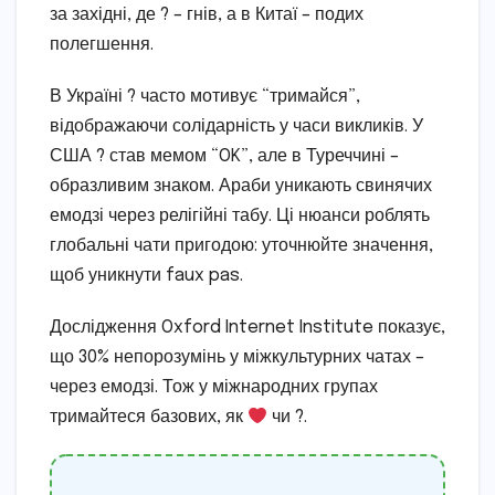
за західні, де ? – гнів, а в Китаї – подих
полегшення.
В Україні ? часто мотивує “тримайся”,
відображаючи солідарність у часи викликів. У
США ? став мемом “OK”, але в Туреччині –
образливим знаком. Араби уникають свинячих
емодзі через релігійні табу. Ці нюанси роблять
глобальні чати пригодою: уточнюйте значення,
щоб уникнути faux pas.
Дослідження Oxford Internet Institute показує,
що 30% непорозумінь у міжкультурних чатах –
через емодзі. Тож у міжнародних групах
тримайтеся базових, як
чи ?.