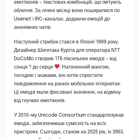
емотіконів – текстових комбінацій, що імітують
обличчя. За лічені місяці вони поширилися по
Usenet і IRC-каналах, додаючи емоцій до
анонімних чатів.
Наступний стрибок стався в Японії 1999 року.
Дизайнер Шигетака Куріта для оператора NTT
DoCoMo створив 176 піксельних емодзі – від
сонця ? до серця
. Натхненний мангою,
погодою і знаками, він хотів спростити
повідомлення на ранніх мобільних інтернетах.
Ці емодзі мали фіксовані значення, на відміну
від гнучких емотіконів.
У 2010-му Unicode Consortium стандартизував
емодзі, забезпечивши сумісність на всіх
пристроях. Сьогодні, станом на 2025 рік, їх 3953,