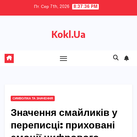
Skip
Пт. Сер 7th, 2026
8:37:37 PM
to
content
Kokl.Ua
СИМВОЛІКА ТА ЗНАЧЕННЯ
Значення смайликів у
переписці: приховані