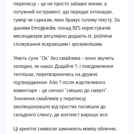
переписці – це не просто забавні іконки, а
потужний інструмент, що передає інтонацію,
гумор чи сарказм, яких бракує голому тексту. За
даними Emojipedia, понад 92% користувачів
месенджерів регулярно додають їх, роблячи
спілкування яскравішим і зрозумілішим.
Уявіть сухе “Ок” без смайлика – воно звучить
холодно, як наказ. Додайте ?, і повідомлення
теплішає, перетворюючись на дружнє
підтвердження. Або ? після жартівливого
коментаря – це сигнал “смішно до смерті”.
Значення смайликів у переписці
еволюціонувало від простих посмішок до
складного сленгу, де контекст вирішує все.
Ці крихітні символи замінюють міміку обличчя,