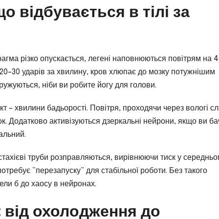
що відбувається в тілі за
рагма різко опускається, легені наповнюються повітрям на 
0–30 ударів за хвилину, кров хлюпає до мозку потужнішим
пружуються, ніби ви робите йогу для голови.
т – хвилини бадьорості. Повітря, проходячи через вологі сл
ок. Додатково активізуються дзеркальні нейрони, якщо ви ба
альний.
євстахієві труби розправляються, вирівнюючи тиск у середнь
 потребує “перезапуску” для стабільної роботи. Без такого
ели б до хаосу в нейронах.
ї: від охолодження до