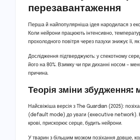
перезавантаження
Перша й найпопулярніша ідея народилася з екс
Коли нейрони працюють інтенсивно, температура
прохолодного повітря через пазухи знижує її, як
Дослідження підтверджують: у спекотному сере
його на 80%. Взимку чи при диханні носом – мен
причина.
Теорія зміни збудження: 
Найсвіжіша версія з The Guardian (2025): позі
(default mode) до уваги (executive network). 
крові, прискорює серце, будить нейрони.
У тварин з більшим мозком позіхання довше, кор