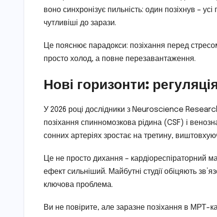
воно синхронізує пильність: один позіхнув – усі
чутливіші до зарази.
Це пояснює парадокси: позіхання перед стресом
просто холод, а повне перезавантаження.
Нові горизонти: регуляці
У 2026 році дослідники з Neuroscience Research
позіхання спинномозкова рідина (CSF) і венозн
сонних артеріях зростає на третину, виштовхуюч
Це не просто дихання – кардіореспіраторний м
ефект сильніший. Майбутні студії обіцяють зв’я
ключова проблема.
Ви не повірите, але заразне позіхання в МРТ-ка