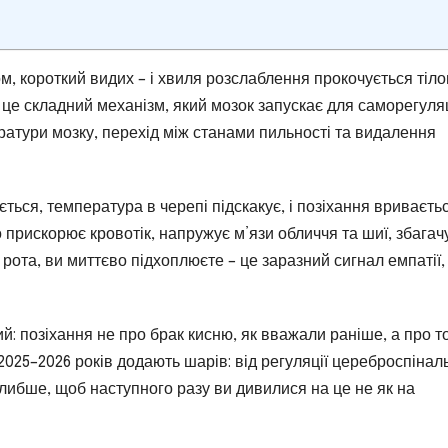
, короткий видих – і хвиля розслаблення прокочується тіло
це складний механізм, який мозок запускає для саморегуляц
атури мозку, перехід між станами пильності та видалення
ться, температура в черепі підскакує, і позіхання вриваєтьс
 прискорює кровотік, напружує м’язи обличчя та шиї, збагач
рота, ви миттєво підхоплюєте – це заразний сигнал емпатії,
ий: позіхання не про брак кисню, як вважали раніше, а про т
025–2026 років додають шарів: від регуляції цереброспінал
глибше, щоб наступного разу ви дивилися на це не як на