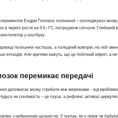
периментів Ендрю Ґеллапа: позіхання – охолоджувач мозку
 в черепі росте на 0,5–1°C, погіршуючи сигнали. Глибокий 
 вентилятор у ноутбуку.
довищі позіхання частішає, а холодний компрес на лоб зме
ше епізодів. Але критики кажуть, що це побічний ефект, а не
мозок перемикає передачі
хання допомагає мозку стрибати між мережами – від мрійливо
Нудьга чи сонливість – це пауза, а рефлекс активує циркуля
елює з нейронною щільністю. У групах, як у левів чи бабуїні