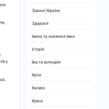
пати
Закони України
 Не
Здоров'я
Імена та значення імен
Історія
с
тік у
Їжа та кулінарія
Квіти
ші,
Космос
Краса