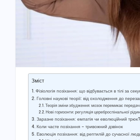
Зміст
Фізіологія позіхання: що відбувається в тілі за сек
Головні наукові теорії: від охолодження до перез
Теорія зміни збудження: мозок перемикає передач
Нові горизонти: регуляція цереброспінальної ріди
Заразне позіхання: емпатія чи еволюційний трюк
Коли часте позіхання – тривожний дзвінок
Еволюція позіхання: від рептилій до сучасної лю