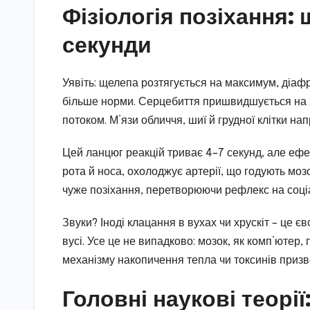
Фізіологія позіхання: 
секунди
Уявіть: щелепа розтягується на максимум, діаф
більше норми. Серцебиття пришвидшується на 2
потоком. М’язи обличчя, шиї й грудної клітки на
Цей ланцюг реакцій триває 4–7 секунд, але ефек
рота й носа, охолоджує артерії, що годують моз
чуже позіхання, перетворюючи рефлекс на соці
Звуки? Іноді клацання в вухах чи хрускіт – це 
вусі. Усе це не випадково: мозок, як комп’ютер,
механізму накопичення тепла чи токсинів призв
Головні наукові теорі