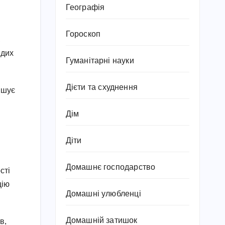
Географія
Гороскоп
.
вдих
Гуманітарні науки
Дієти та схуднення
ншує
Дім
Діти
Домашнє господарство
сті
цію
Домашні улюбленці
Домашній затишок
в,