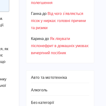
полегшення
Ганна
до
Від чого з’являється
м.
пісок у нирках: головні причини
ії.
та ризики
Карина
до
Як лікувати
пієлонефрит в домашніх умовах:
я, як
вичерпний посібник
ує
 що
Авто та мототехніка
онку
ьної
Алкоголь
Без категорії