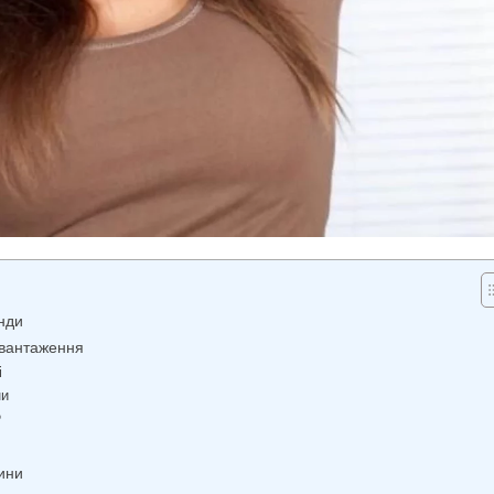
унди
авантаження
і
ни
?
дини