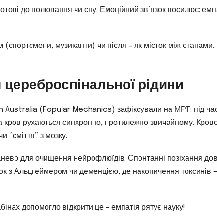
 готові до полювання чи сну. Емоційний зв’язок посилює: ем
 (спортсмени, музиканти) чи після – як місток між станами.
я цереброспінальної рідини
 Australia (Popular Mechanics) зафіксували на МРТ: під ча
а кров рухаються синхронно, протилежно звичайному. Крово
и “сміття” з мозку.
аневр для очищення нейрофлюїдів. Спонтанні позіхання дов
зок з Альцгеймером чи деменцією, де накопичення токсинів –
бінах допомогло відкрити це – емпатія рятує науку!