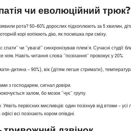
мпатія чи еволюційний трюк?
ззявили рота? 50–60% дорослих підхоплюють за 5 хвилин, діт
оторній корі копіюють дію, як посмішка при сміху.
 спати” чи “увага!” синхронізував плем’я. Сучасні студії: бл
 ніяк. Навіть читання слова “позіхання” провокує у 20%.
мати-дитина – 90%), вік (дітям легше стримати), температур
ами з господарем, сигнал довіри.
рокочується залом, бо мозок “чує” групу.
у. Уявіть первісних мисливців: один позіхнув від втоми – усі 
офісі всі позіхають хором опівдні.
– тривожний дзвінок