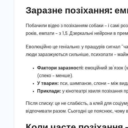
Заразне позіхання: е
Побачили відео з позіханням собаки – і самі ро
років, емпати – з 1,5. Дзеркальні нейрони в прем
Еволюційно це геніально: у пращурів сигнал “час
люди заразжуються сильніше, психопати – майже
Фактори заразності:
емоційний зв’язок (
(спеко – менше).
У тварин:
пси, шимпанзе, слони – між вид
Приклади:
у кінотеатрі хвиля позіхання п
Після списку: це не слабкість, а клей для соціум
відпочивати разом. Сьогодні це пояснює, чому в 
Коли часте позіхання 