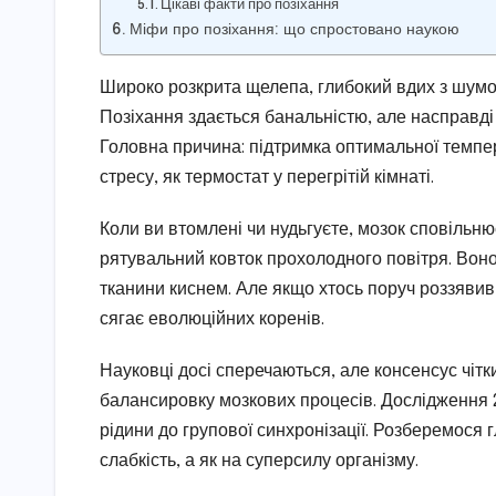
Цікаві факти про позіхання
Міфи про позіхання: що спростовано наукою
Широко розкрита щелепа, глибокий вдих з шумом
Позіхання здається банальністю, але насправді 
Головна причина: підтримка оптимальної темпер
стресу, як термостат у перегрітій кімнаті.
Коли ви втомлені чи нудьгуєте, мозок сповільнює
рятувальний ковток прохолодного повітря. Воно
тканини киснем. Але якщо хтось поруч роззявив 
сягає еволюційних коренів.
Науковці досі сперечаються, але консенсус чітк
балансировку мозкових процесів. Дослідження 2
рідини до групової синхронізації. Розберемося 
слабкість, а як на суперсилу організму.