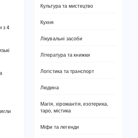
Культура та мистецтво
Кухня
и з 4
Лікувальні засоби
изькі
Література та книжки
Логістика та транспорт
а
Людина
Магія, хіромантія, езотерика,
таро, містика
лягли
Міфи та легенди