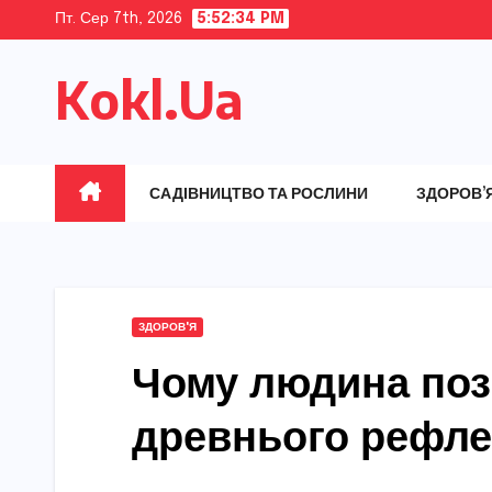
Skip
Пт. Сер 7th, 2026
5:52:35 PM
to
Kokl.Ua
content
САДІВНИЦТВО ТА РОСЛИНИ
ЗДОРОВ’
ЗДОРОВ'Я
Чому людина позі
древнього рефле