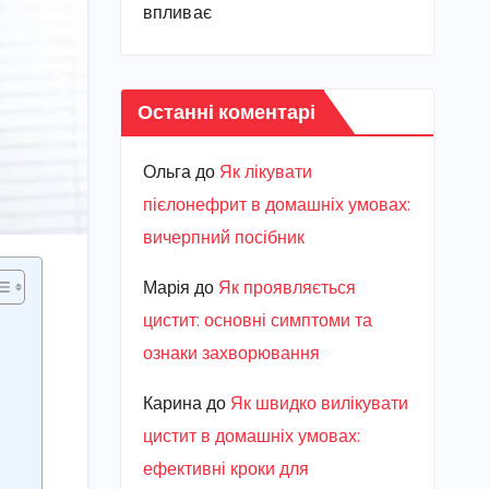
впливає
Останні коментарі
Ольга
до
Як лікувати
пієлонефрит в домашніх умовах:
вичерпний посібник
Марiя
до
Як проявляється
цистит: основні симптоми та
ознаки захворювання
Карина
до
Як швидко вилікувати
цистит в домашніх умовах:
ефективні кроки для