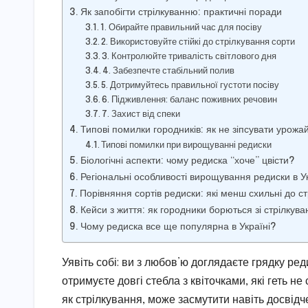
Як запобігти стрілкуванню: практичні поради
1. Обирайте правильний час для посіву
2. Використовуйте стійкі до стрілкування сорти
3. Контролюйте тривалість світлового дня
4. Забезпечте стабільний полив
5. Дотримуйтесь правильної густоти посіву
6. Підживлення: баланс поживних речовин
7. Захист від спеки
Типові помилки городників: як не зіпсувати урожа
Типові помилки при вирощуванні редиски
Біологічні аспекти: чому редиска “хоче” цвісти?
Регіональні особливості вирощування редиски в Ук
Порівняння сортів редиски: які менш схильні до с
Кейси з життя: як городники борються зі стрілкув
Чому редиска все ще популярна в Україні?
Уявіть собі: ви з любов’ю доглядаєте грядку ред
отримуєте довгі стебла з квіточками, які геть н
як стрілкування, може засмутити навіть досвідч