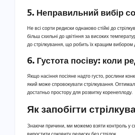
5. Неправильний вибір с
Не всі сорти редиски однаково стійкі до стрілку
більш схильні до цвітіння за високих температур
до стрілкування, що робить їх кращим вибором 
6. Густота посіву: коли р
Якщо насіння посіяне надто густо, рослини конк
який може спровокувати стрілкування. Оптимал
достатньо простору для розвитку коренеплоду.
Як запобігти стрілкув
Знаючи причини, ми можемо взяти контроль у св
виростити соковиту редиску без стрілок.