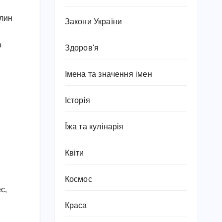
слин
Закони України
о
Здоров'я
Імена та значення імен
Історія
Їжа та кулінарія
Квіти
Космос
с,
Краса