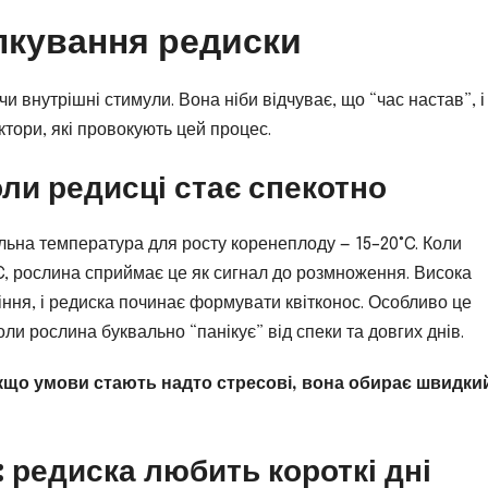
лкування редиски
и внутрішні стимули. Вона ніби відчуває, що “час настав”, і
тори, які провокують цей процес.
оли редисці стає спекотно
альна температура для росту коренеплоду — 15–20°C. Коли
C, рослина сприймає це як сигнал до розмноження. Висока
тіння, і редиска починає формувати квітконос. Особливо це
ли рослина буквально “панікує” від спеки та довгих днів.
 якщо умови стають надто стресові, вона обирає швидки
: редиска любить короткі дні