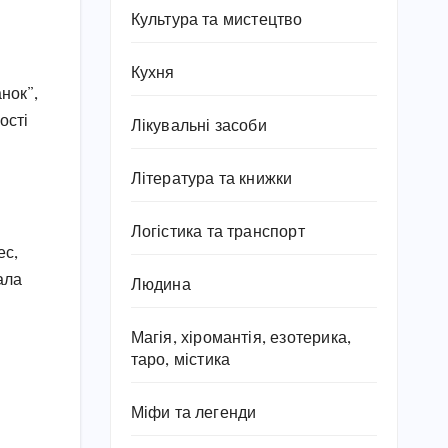
Культура та мистецтво
Кухня
анок”,
ості
Лікувальні засоби
Література та книжки
Логістика та транспорт
ес,
ала
Людина
Магія, хіромантія, езотерика,
таро, містика
Міфи та легенди