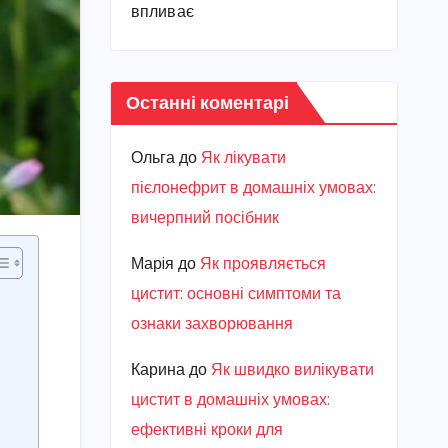
впливає
Останні коментарі
Ольга
до
Як лікувати
пієлонефрит в домашніх умовах:
вичерпний посібник
Марiя
до
Як проявляється
цистит: основні симптоми та
ознаки захворювання
Карина
до
Як швидко вилікувати
цистит в домашніх умовах:
ефективні кроки для