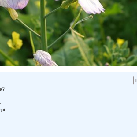
ма?
о
дні