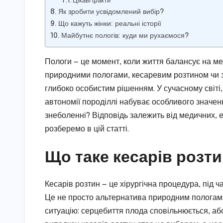
Цікаві факти
Як зробити усвідомлений вибір?
Що кажуть жінки: реальні історії
Майбутнє пологів: куди ми рухаємося?
Пологи — це момент, коли життя балансує на ме
природними пологами, кесаревим розтином чи 
глибоко особистим рішенням. У сучасному світ
автономії породіллі набуває особливого значен
знеболенні? Відповідь залежить від медичних, ет
розберемо в цій статті.
Що таке кесарів розтин
Кесарів розтин — це хірургічна процедура, під ча
Це не просто альтернатива природним пологам, а
ситуацію: серцебиття плода сповільнюється, аб