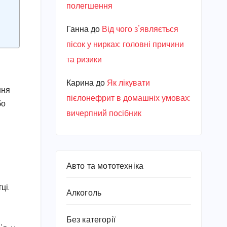
полегшення
Ганна
до
Від чого з’являється
пісок у нирках: головні причини
та ризики
Карина
до
Як лікувати
ння
пієлонефрит в домашніх умовах:
бо
вичерпний посібник
Авто та мототехніка
ці.
Алкоголь
Без категорії