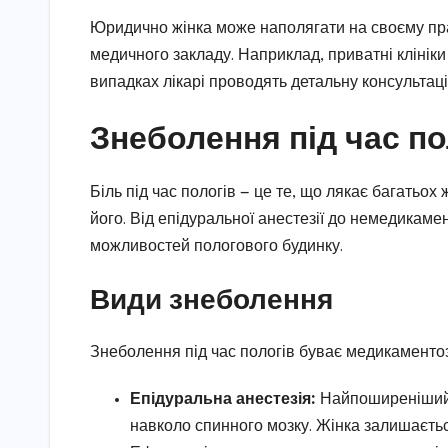
Юридично жінка може наполягати на своєму прав
медичного закладу. Наприклад, приватні клініки
випадках лікарі проводять детальну консультацію
Знеболення під час по
Біль під час пологів — це те, що лякає багатьо
його. Від епідуральної анестезії до немедикамен
можливостей пологового будинку.
Види знеболення
Знеболення під час пологів буває медикаменто
Епідуральна анестезія:
Найпоширеніший 
навколо спинного мозку. Жінка залишається