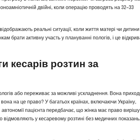
ноамніотичній двійні, коли операцію проводять на 32–33
відображають реальні ситуації, коли життя матері чи дитини
ам брати активну участь у плануванні пологів, і це відкрив
и кесарів розтин за
 пологів або переживає за можливі ускладнення. Вона приход
ає вона на це право? У багатьох країнах, включаючи Україну,
п автономії пацієнта передбачає, що жінка має право вирішу
асто відмовляють у кесаревому розтині без медичних показань