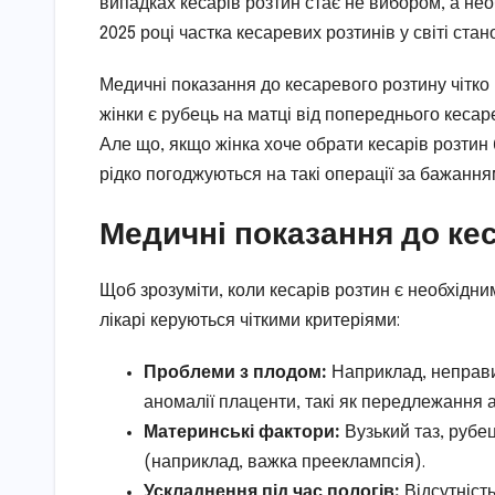
випадках кесарів розтин стає не вибором, а необ
2025 році частка кесаревих розтинів у світі стано
Медичні показання до кесаревого розтину чітко
жінки є рубець на матці від попереднього кесар
Але що, якщо жінка хоче обрати кесарів розтин б
рідко погоджуються на такі операції за бажанн
Медичні показання до ке
Щоб зрозуміти, коли кесарів розтин є необхідни
лікарі керуються чіткими критеріями:
Проблеми з плодом:
Наприклад, неправи
аномалії плаценти, такі як передлежання 
Материнські фактори:
Вузький таз, рубе
(наприклад, важка прееклампсія).
Ускладнення під час пологів:
Відсутність