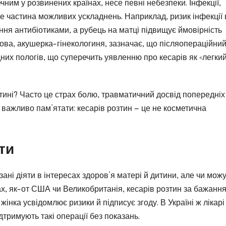
чним у розвинених країнах, несе певні небезпеки. Інфекції,
е частина можливих ускладнень. Наприклад, ризик інфекції 
ння антибіотиками, а рубець на матці підвищує ймовірність
ова, акушерка-гінекологиня, зазначає, що післяопераційний
них пологів, що суперечить уявленню про кесарів як «легки
тині? Часто це страх болю, травматичний досвід попередніх
важливо пам’ятати: кесарів розтин — це не косметична
ти
ані діяти в інтересах здоров’я матері й дитини, але чи мож
ах, як-от США чи Великобританія, кесарів розтин за бажанн
інка усвідомлює ризики й підписує згоду. В Україні ж лікарі
тримують такі операції без показань.