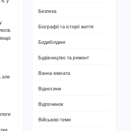
я, у
Безпека
у
Біографії та історії життя
огів.
ікарі
Бодибілдинг
Будівництво та ремонт
Ванна кімната
, але
Відносини
Відпочинок
ологи
Військові теми
тки.