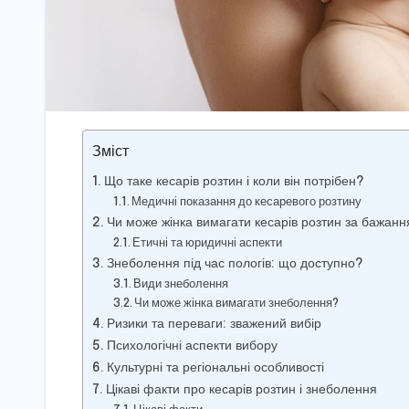
Зміст
Що таке кесарів розтин і коли він потрібен?
Медичні показання до кесаревого розтину
Чи може жінка вимагати кесарів розтин за бажан
Етичні та юридичні аспекти
Знеболення під час пологів: що доступно?
Види знеболення
Чи може жінка вимагати знеболення?
Ризики та переваги: зважений вибір
Психологічні аспекти вибору
Культурні та регіональні особливості
Цікаві факти про кесарів розтин і знеболення