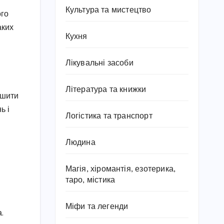
Культура та мистецтво
ого
аких
Кухня
Лікувальні засоби
Література та книжки
гшити
ь і
Логістика та транспорт
Людина
Магія, хіромантія, езотерика,
таро, містика
Міфи та легенди
.