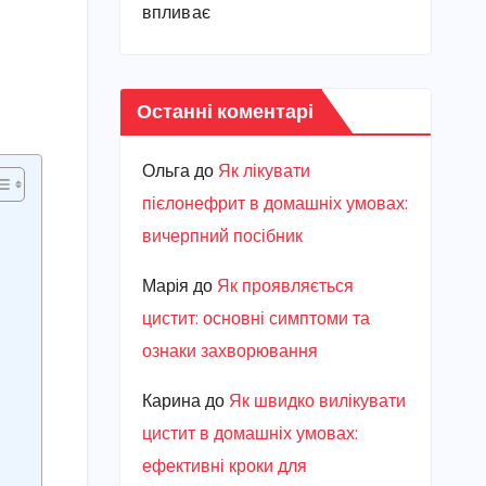
впливає
Останні коментарі
Ольга
до
Як лікувати
пієлонефрит в домашніх умовах:
вичерпний посібник
Марiя
до
Як проявляється
цистит: основні симптоми та
ознаки захворювання
Карина
до
Як швидко вилікувати
цистит в домашніх умовах:
ефективні кроки для