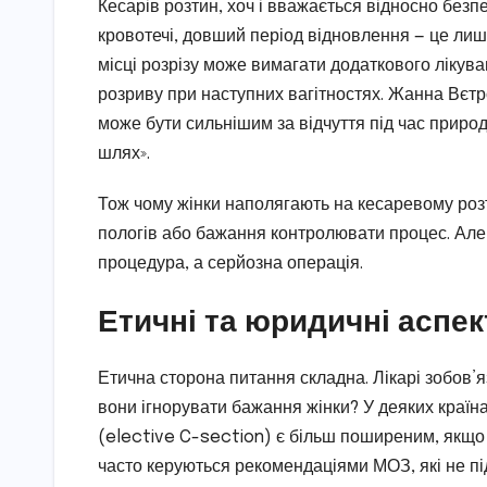
Кесарів розтин, хоч і вважається відносно безпе
кровотечі, довший період відновлення — це лиш
місці розрізу може вимагати додаткового лікува
розриву при наступних вагітностях. Жанна Вєтр
може бути сильнішим за відчуття під час природ
шлях».
Тож чому жінки наполягають на кесаревому роз
пологів або бажання контролювати процес. Але 
процедура, а серйозна операція.
Етичні та юридичні аспек
Етична сторона питання складна. Лікарі зобов’яз
вони ігнорувати бажання жінки? У деяких країн
(elective C-section) є більш поширеним, якщо ж
часто керуються рекомендаціями МОЗ, які не під