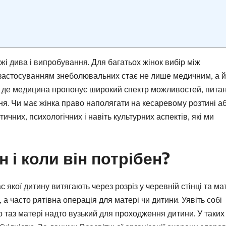
жі дива і випробування. Для багатьох жінок вибір між
застосуванням знеболювальних стає не лише медичним, а й
і, де медицина пропонує широкий спектр можливостей, пита
ня. Чи має жінка право наполягати на кесаревому розтині а
ичних, психологічних і навіть культурних аспектів, які ми
 і коли він потрібен?
с якої дитину витягають через розріз у черевній стінці та мат
 часто рятівна операція для матері чи дитини. Уявіть собі
о таз матері надто вузький для проходження дитини. У таких