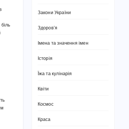
в
Закони України
 біль
Здоров'я
й
Імена та значення імен
Історія
Їжа та кулінарія
Квіти
уть
Космос
ям
Краса