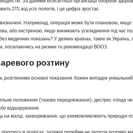
хідністю. За даними Всесвітньої організації охорони здоров’
вить 21% від усіх пологів, і ця цифра зростає.
 визначені. Наприклад, операція може бути плановою, якщо 
ева, або екстреною, якщо виникають ускладнення під час пол
ез медичних показань? У деяких країнах, таких як Україна, л
ям, посилаючись на ризики та рекомендації ВООЗ.
саревого розтину
м, розглянемо основні показання. Кожен випадок унікальний
льне положення (тазове передлежання), дистрес плода чи
або відшарування.
ць на матці, захворювання, що унеможливлюють природні п
 прогресу в пологах, затяжні перейми чи загроза розриву ма