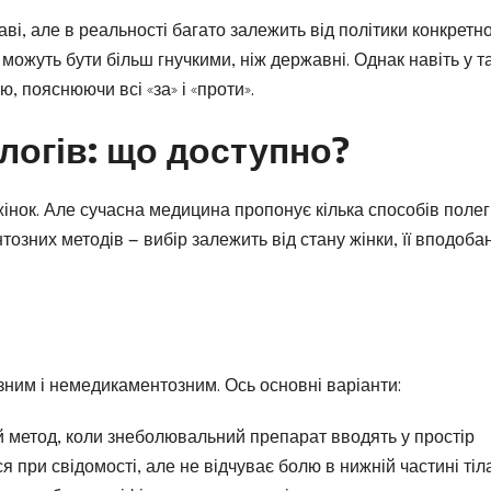
і, але в реальності багато залежить від політики конкретн
 можуть бути більш гнучкими, ніж державні. Однак навіть у т
, пояснюючи всі «за» і «проти».
логів: що доступно?
х жінок. Але сучасна медицина пропонує кілька способів поле
тозних методів — вибір залежить від стану жінки, її вподобан
зним і немедикаментозним. Ось основні варіанти:
метод, коли знеболювальний препарат вводять у простір
 при свідомості, але не відчуває болю в нижній частині тіла