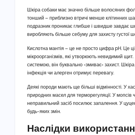
Шкіра собаки має значно більше волосяних фолі
тонший — приблизно втричі менше клітинних ша
подразник проникає глибше і швидше завдає шко
виробляють більше себуму для захисту густої ш
Кислотна мантія — це не просто цифра pH. Це ці
мікроорганізмів, які утворюють невидимий щит.
системою, він буквально «змиває» захист. Шкіра
інфекція чи алерген отримує перевагу.
Деякі породи мають ще більші відмінності. У х
природних масел для терморегуляції. У мопсів ч
неправильний засіб посилює запалення. У цуце
будь-яких змін.
Наслідки використанн