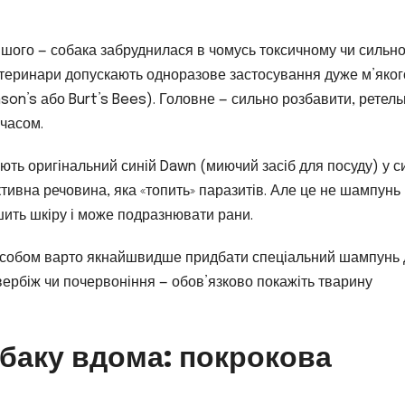
іншого — собака забруднилася в чомусь токсичному чи сильн
ветеринари допускають одноразове застосування дуже м’яког
on’s або Burt’s Bees). Головне — сильно розбавити, ретел
часом.
ють оригінальний синій Dawn (миючий засіб для посуду) у с
тивна речовина, яка «топить» паразитів. Але це не шампунь 
шить шкіру і може подразнювати рани.
засобом варто якнайшвидше придбати спеціальний шампунь
свербіж чи почервоніння — обов’язково покажіть тварину
баку вдома: покрокова