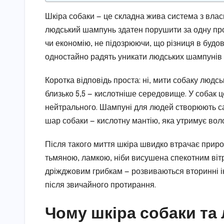
Шкіра собаки — це складна жива система з влас
людський шампунь здатен порушити за одну про
чи економію, не підозрюючи, що різниця в будов
одностайно радять уникати людських шампунів 
Коротка відповідь проста: ні, мити собаку лю
близько 5,5 — кислотніше середовище. У собак ц
нейтрального. Шампуні для людей створюють са
шар собаки — кислотну мантію, яка утримує воло
Після такого миття шкіра швидко втрачає природ
тьмяною, ламкою, ніби висушена спекотним вітр
дріжджовим грибкам — розвиваються вторинні ін
після звичайного протирання.
Чому шкіра собаки та 