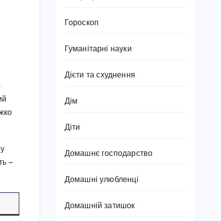
Гороскоп
Гуманітарні науки
Дієти та схуднення
є
ий
Дім
ажко
Діти
 у
Домашнє господарство
ть —
Домашні улюбленці
Домашній затишок