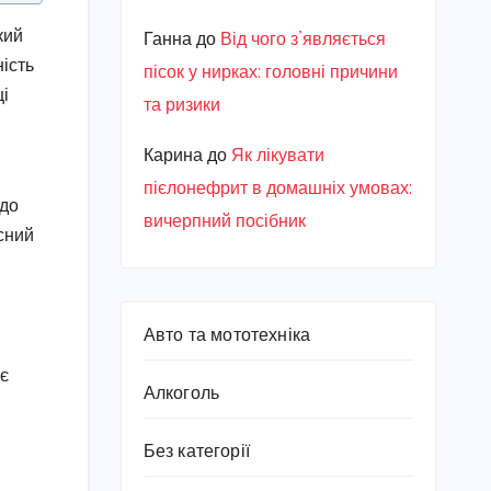
кий
Ганна
до
Від чого з’являється
ість
пісок у нирках: головні причини
ці
та ризики
Карина
до
Як лікувати
пієлонефрит в домашніх умовах:
 до
вичерпний посібник
сний
Авто та мототехніка
ає
Алкоголь
Без категорії