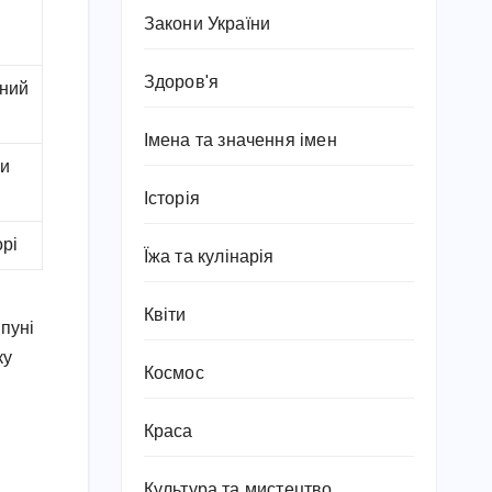
Закони України
Здоров'я
дний
Імена та значення імен
ки
Історія
рі
Їжа та кулінарія
Квіти
пуні
ку
Космос
Краса
Культура та мистецтво