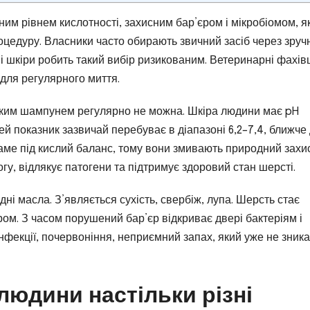
ним рівнем кислотності, захисним бар’єром і мікробіомом, я
цедуру. Власники часто обирають звичний засіб через зручн
і шкіри робить такий вибір ризикованим. Ветеринарні фахів
для регулярного миття.
дським шампунем регулярно не можна. Шкіра людини має pH
ей показник зазвичай перебуває в діапазоні 6,2–7,4, ближче
ме під кислий баланс, тому вони змивають природний захи
гу, відлякує патогени та підтримує здоровий стан шерсті.
ні масла. З’являється сухість, свербіж, лупа. Шерсть стає
ом. З часом порушений бар’єр відкриває двері бактеріям і
фекції, почервоніння, неприємний запах, який уже не зник
людини настільки різні