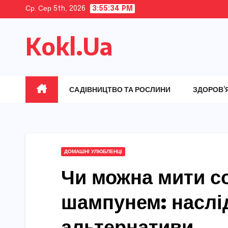
Skip
Ср. Сер 5th, 2026
3:55:36 PM
to
Kokl.Ua
content
САДІВНИЦТВО ТА РОСЛИНИ
ЗДОРОВ’
ДОМАШНІ УЛЮБЛЕНЦІ
Чи можна мити с
шампунем: наслі
альтернативи