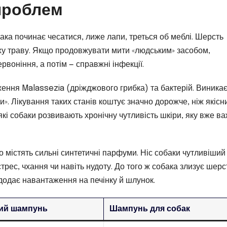
 проблем
ака починає чесатися, лиже лапи, треться об меблі. Шерсть
суху траву. Якщо продовжувати мити «людським» засобом,
рвоніння, а потім — справжні інфекції.
ння Malassezia (дріжджового грибка) та бактерій. Виника
и». Лікування таких станів коштує значно дорожче, ніж якісн
які собаки розвивають хронічну чутливість шкіри, яку вже в
 містять сильні синтетичні парфуми. Ніс собаки чутливіший
стрес, чхання чи навіть нудоту. До того ж собака злизує шерс
додає навантаження на печінку й шлунок.
ий шампунь
Шампунь для собак