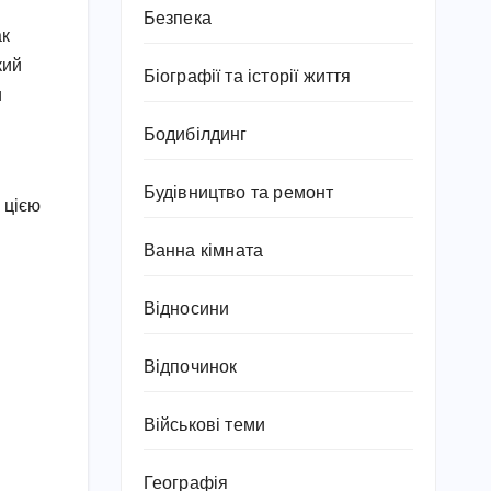
Безпека
ак
кий
Біографії та історії життя
и
Бодибілдинг
Будівництво та ремонт
 цією
Ванна кімната
Відносини
Відпочинок
Військові теми
Географія