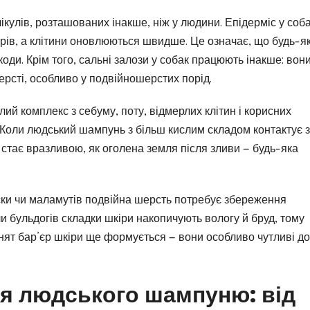
кулів, розташованих інакше, ніж у людини. Епідерміс у соб
рів, а клітини оновлюються швидше. Це означає, що будь-я
ди. Крім того, сальні залози у собак працюють інакше: вон
ерсті, особливо у подвійношерстих порід.
лий комплекс з себуму, поту, відмерлих клітин і корисних
 Коли людський шампунь з більш кислим складом контактує з
 стає вразливою, як оголена земля після зливи — будь-яка
аски чи маламутів подвійна шерсть потребує збереження
и бульдогів складки шкіри накопичують вологу й бруд, тому
нят бар’єр шкіри ще формується — вони особливо чутливі до
я людського шампуню: від