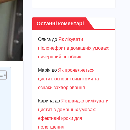
Останні коментарі
Ольга
до
Як лікувати
пієлонефрит в домашніх умовах:
вичерпний посібник
Марiя
до
Як проявляється
цистит: основні симптоми та
ознаки захворювання
Карина
до
Як швидко вилікувати
цистит в домашніх умовах:
ефективні кроки для
полегшення