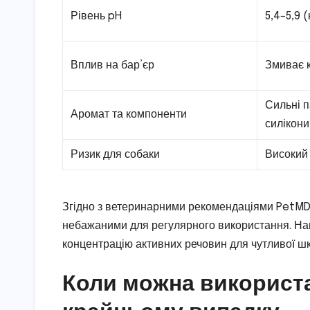
Рівень pH
5,4–5,9 
Вплив на бар’єр
Змиває к
Сильні 
Аромат та компоненти
силікони
Ризик для собаки
Високий 
Згідно з ветеринарними рекомендаціями PetMD та
небажаними для регулярного використання. Наві
концентрацію активних речовин для чутливої шк
Коли можна використ
крайньому випадку