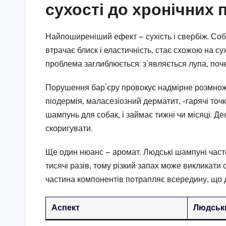
сухості до хронічних
Найпоширеніший ефект — сухість і свербіж. Соб
втрачає блиск і еластичність, стає схожою на 
проблема заглиблюється: з’являється лупа, поче
Порушення бар’єру провокує надмірне розмноже
піодермія, маласезіозний дерматит, «гарячі точк
шампунь для собак, і займає тижні чи місяці. Де
скоригувати.
Ще один нюанс — аромат. Людські шампуні часто
тисячі разів, тому різкий запах може викликати 
частина компонентів потрапляє всередину, що 
Аспект
Людськ