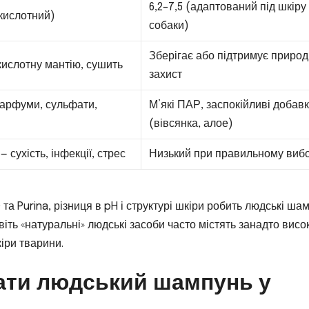
6,2–7,5 (адаптований під шкіру
(кислотний)
собаки)
Зберігає або підтримує приро
ислотну мантію, сушить
захист
парфуми, сульфати,
М’які ПАР, заспокійливі добав
(вівсянка, алое)
— сухість, інфекції, стрес
Низький при правильному вибо
 Purina, різниця в pH і структурі шкіри робить людські шам
ть «натуральні» людські засоби часто містять занадто висо
іри тварини.
ати людський шампунь у