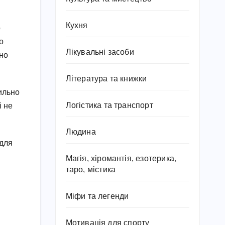
Кухня
о
о
Лікувальні засоби
ьно
Література та книжки
ильно
Логістика та транспорт
і не
Людина
 для
Магія, хіромантія, езотерика,
таро, містика
Міфи та легенди
Мотивація для спорту