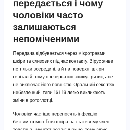
передається і чому
чоловіки часто
залишаються
непоміченими
Передача відбувається через мікротравми
шкіри та слизових під час контакту. Вірус живе
не тільки всередині, а й на поверхні шкіри
геніталій, тому презерватив знижує ризик, але
не виключає його повністю. Оральний секс теж
небезпечний: типи 16 і 18 легко викликають
зміни в ротоглотці.
Чоловіки частіше переносять інфекцію
безсимптомно. Їхня шкіра на статевому члені
товстіша, імунітет реагує інакше, тому вірус