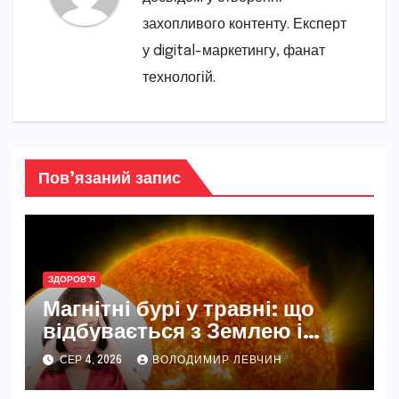
захопливого контенту. Експерт
у digital-маркетингу, фанат
технологій.
Пов’язаний запис
ЗДОРОВ'Я
Магнітні бурі у травні: що
відбувається з Землею і
нашим самопочуттям
СЕР 4, 2026
ВОЛОДИМИР ЛЕВЧИН