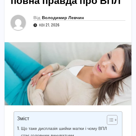
повна правда про ВПЛ
Від
Володимир Левчин
КВІ 21, 2026
Зміст
Що таке дисплазія шийки матки і чому ВПЛ
стає головним винуватцем