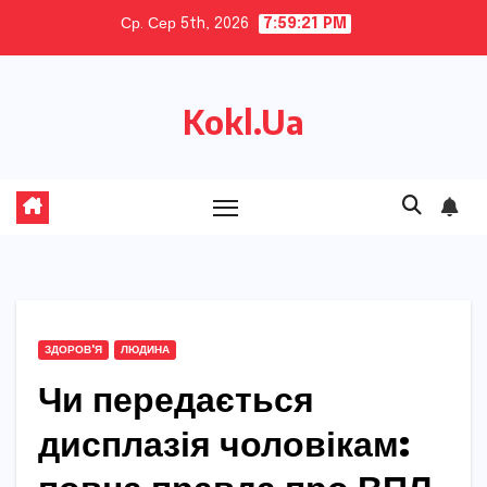
Skip
Ср. Сер 5th, 2026
7:59:22 PM
to
content
Kokl.Ua
ЗДОРОВ'Я
ЛЮДИНА
Чи передається
дисплазія чоловікам: