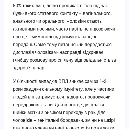
90% таких змін, легко проникає в тіло під час
будь-якого статевого контакту — вагінального,
анального чи орального. Чоловіки стають
активними носіями, часто навіть не підозрюючи
про це, і мимоволі підтримують ланцюг
передачі. Саме тому питання «чи передається
дисплазія чоловікам» насправді відкриває
глибшу розмову про спільну відповідальність за
здоров’я в парі.
У більшості випадків ВПЛ зникає сам за 1–2
роки завдяки сильному імунітету, але у частини
людей він затримується надовго, провокуючи
передракові стани. Для жінок це дисплазія
шийки матки з ризиком переходу в рак. Для
чоловіків — генітальні бородавки, зміни на шкірі
статевого члена чи навіть онкологія ротоглотки,