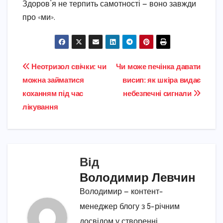
Здоров’я не терпить самотності — воно завжди
про «ми».
Навігація
Неотризол свічки: чи
Чи може печінка давати
можна займатися
висип: як шкіра видає
записів
коханням під час
небезпечні сигнали
лікування
Від
Володимир Левчин
Володимир — контент-
менеджер блогу з 5-річним
досвідом у створенні