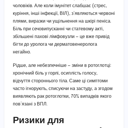
чоловіків. Але коли імунітет слабшає (стрес,
куріння, інші інфекції, ВІЛ), з’являються червоні
плями, виразки чи ущільнення на шкірі пеніса.
Біль при сечовипусканні чи статевому акті,
збільшені пахові лімфовузли — це вже привід
бігти до уролога чи дерматовенеролога
негайно.
Рідше, але небезпечніше — зміни в ротоглотці:
хронічний біль у горлі, осиплість голосу,
відчуття стороннього тіла. Саме ці симптоми
часто ігнорують, списуючи на застуду, а згодом
виявляють рак ротоглотки, 70% випадків якого
пов’язані з ВПЛ.
Ризики для