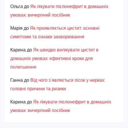
Ольга
до
Як лікувати пієлонефрит в домашніх
умовах: вичерпний посібник
Марiя
до
Як проявляється цистит: основні
симптоми та ознаки захворювання
Карина
до
Як швидко вилікувати цистит в
домашніх умовах: ефективні кроки для
полегшення
Ганна
до
Від чого з’являється пісок у нирках:
головні причини та ризики
Карина
до
Як лікувати пієлонефрит в домашніх
умовах: вичерпний посібник