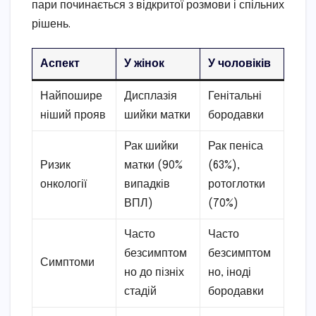
пари починається з відкритої розмови і спільних
рішень.
Аспект
У жінок
У чоловіків
Найпошире
Дисплазія
Генітальні
ніший прояв
шийки матки
бородавки
Рак шийки
Рак пеніса
Ризик
матки (90%
(63%),
онкології
випадків
ротоглотки
ВПЛ)
(70%)
Часто
Часто
безсимптом
безсимптом
Симптоми
но до пізніх
но, іноді
стадій
бородавки