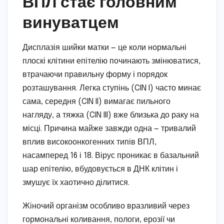
ВПЛ стає головним
винуватцем
Дисплазія шийки матки — це коли нормальні
плоскі клітини епітелію починають змінюватися,
втрачаючи правильну форму і порядок
розташування. Легка ступінь (CIN I) часто минає
сама, середня (CIN II) вимагає пильного
нагляду, а тяжка (CIN III) вже близька до раку на
місці. Причина майже завжди одна — тривалий
вплив високоонкогенних типів ВПЛ,
насамперед 16 і 18. Вірус проникає в базальний
шар епітелію, вбудовується в ДНК клітин і
змушує їх хаотично ділитися.
Жіночий організм особливо вразливий через
гормональні коливання, пологи, ерозії чи