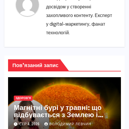
досвідом у створенні
захопливого контенту. Експерт
у digital-маркетингу, фанат
технологій.
Пов’язаний запис
ЗДОРОВ'Я
Магнітні бурі у травні: що
відбувається з Землею і
нашим самопочуттям
СЕР 4, 2026
ВОЛОДИМИР ЛЕВЧИН