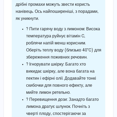
дрібні промахи можуть звести користь
нанівець. Ось найпоширеніші, з порадами,
як уникнути.
? Пити гарячу воду з лимоном: Висока
температура руйнує вітамін C,
роблячи напій менш корисним.
Оберіть теплу воду (близько 40°C) для
збереження поживних речовин.
? Ігнорувати шкірку: Багато хто
викидає шкірку, але вона багата на
пектин і ефірні олії. Додавайте тонкі
скибочки для повного ефекту, але
мийте лимон ретельно.
? Перевищення дози: Занадто багато
лимона дратує шлунок. Почніть з
чверті плоду, спостерігаючи за