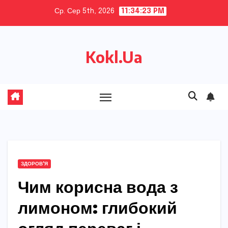
Skip
Ср. Сер 5th, 2026
11:34:24 PM
to
content
Kokl.Ua
ЗДОРОВ'Я
Чим корисна вода з
лимоном: глибокий