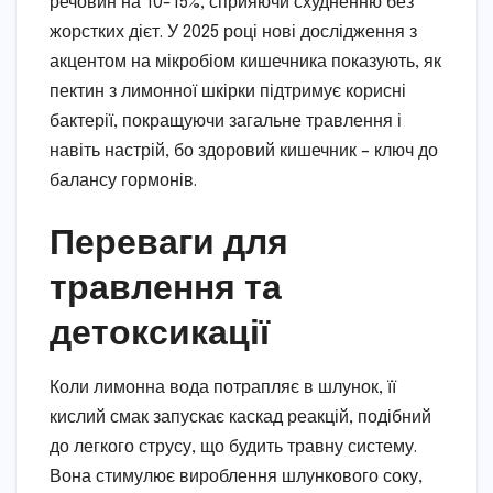
речовин на 10-15%, сприяючи схудненню без
жорстких дієт. У 2025 році нові дослідження з
акцентом на мікробіом кишечника показують, як
пектин з лимонної шкірки підтримує корисні
бактерії, покращуючи загальне травлення і
навіть настрій, бо здоровий кишечник – ключ до
балансу гормонів.
Переваги для
травлення та
детоксикації
Коли лимонна вода потрапляє в шлунок, її
кислий смак запускає каскад реакцій, подібний
до легкого струсу, що будить травну систему.
Вона стимулює вироблення шлункового соку,