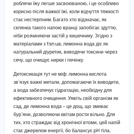
роблячи їжу легше засвоюваною, і це особливо
корисно після важкої їжі, коли відчуття тяжкості
стає нестерпним. Багато хто відзначає, як
склянка такого напою вранці запобігає здуттю,
ніби розчиняючи застій у кишечнику. Згідно з
матеріалами з tsn.ua, лимонна вода діє як
натуральний діуретик, виводячи токсини через
сечу, що очищує нирки і печінку.
Детоксикація тут не міф: лимонна кислота
зв’язує важкі метали, допомагаючи їх виводити,
а вода забезпечує гідратацію, необхідну для
ефективного очищення. Уявіть свій організм як
сад, де лимонна вода – це дощ, що змиває
бур’яни, дозволяючи квітам рости вільно. Для
тих, хто страждає від хронічної втоми, цей напій
стає джерелом енергії, бо балансує pH тіла,