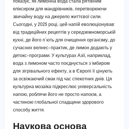
показує, як лимонна вода стала рятівним
еліксиром для мандрівників, перетворюючи
звичайну воду на джерело життєвої сили.
Сьогодні, у 2025 році, цей напій еволюціонував:
від традиційних рецептів у середземноморській
кухні, де його п’ють для очищення організму, до
сучасних велнес-практик, де лимон додають у
детокс-програми. У культурах Азії, наприклад,
вода з лимоном часто поєднується з імбиром
для зігрівального ефекту, а в Європі її цінують
за освіжаючий смак під час спекотних днів. Ця
культурна мозаїка підкреслює універсальність
напою, роблячи його не просто напоєм, а
частиною глобальної спадщини здорового
способу життя.
Наукова основа