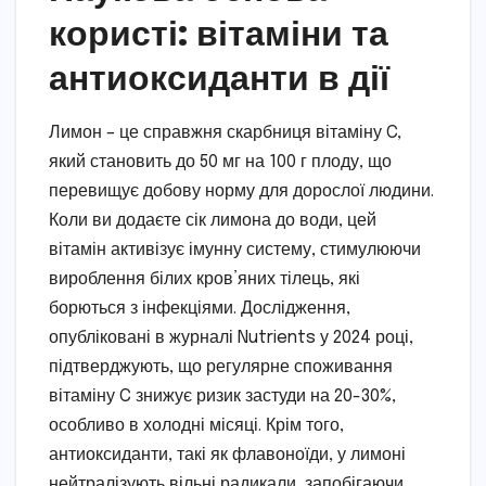
користі: вітаміни та
антиоксиданти в дії
Лимон – це справжня скарбниця вітаміну C,
який становить до 50 мг на 100 г плоду, що
перевищує добову норму для дорослої людини.
Коли ви додаєте сік лимона до води, цей
вітамін активізує імунну систему, стимулюючи
вироблення білих кров’яних тілець, які
борються з інфекціями. Дослідження,
опубліковані в журналі Nutrients у 2024 році,
підтверджують, що регулярне споживання
вітаміну C знижує ризик застуди на 20-30%,
особливо в холодні місяці. Крім того,
антиоксиданти, такі як флавоноїди, у лимоні
нейтралізують вільні радикали, запобігаючи