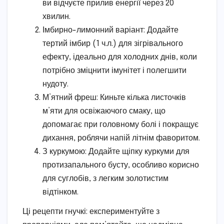
ви відчуєте прилив енергії через 20
хвилин.
Імбирно-лимонний варіант: Додайте
тертий імбир (1 ч.л.) для зігрівального
ефекту, ідеально для холодних днів, коли
потрібно зміцнити імунітет і полегшити
нудоту.
М’ятний фреш: Киньте кілька листочків
м’яти для освіжаючого смаку, що
допомагає при головному болі і покращує
дихання, роблячи напій літнім фаворитом.
З куркумою: Додайте щіпку куркуми для
протизапального бусту, особливо корисно
для суглобів, з легким золотистим
відтінком.
Ці рецепти гнучкі: експериментуйте з