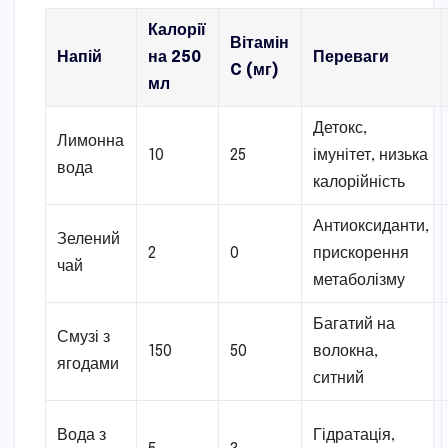
Калорії
Вітамін
Напій
на 250
Переваги
C (мг)
мл
Детокс,
Лимонна
10
25
імунітет, низька
вода
калорійність
Антиоксиданти,
Зелений
2
0
прискорення
чай
метаболізму
Багатий на
Смузі з
150
50
волокна,
ягодами
ситний
Вода з
Гідратація,