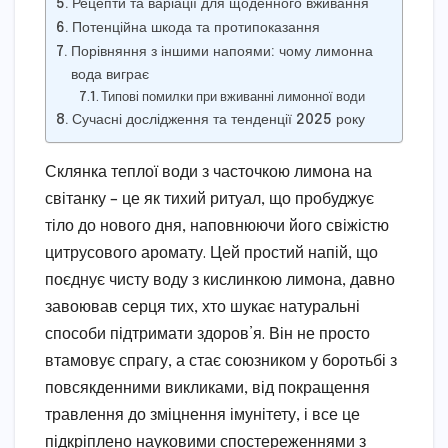
Рецепти та варіації для щоденного вживання
Потенційна шкода та протипоказання
Порівняння з іншими напоями: чому лимонна
вода виграє
Типові помилки при вживанні лимонної води
Сучасні дослідження та тенденції 2025 року
Склянка теплої води з часточкою лимона на
світанку – це як тихий ритуал, що пробуджує
тіло до нового дня, наповнюючи його свіжістю
цитрусового аромату. Цей простий напій, що
поєднує чисту воду з кислинкою лимона, давно
завоював серця тих, хто шукає натуральні
способи підтримати здоров’я. Він не просто
втамовує спрагу, а стає союзником у боротьбі з
повсякденними викликами, від покращення
травлення до зміцнення імунітету, і все це
підкріплено науковими спостереженнями з