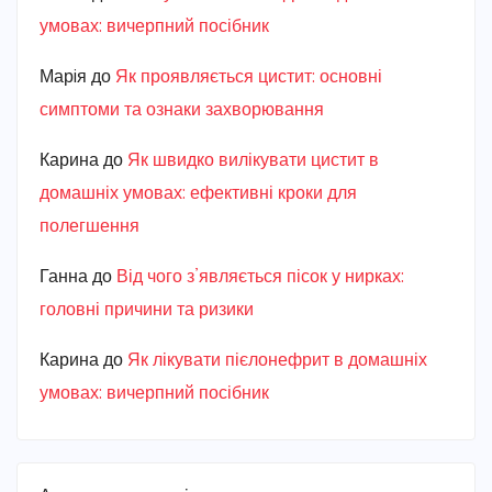
умовах: вичерпний посібник
Марiя
до
Як проявляється цистит: основні
симптоми та ознаки захворювання
Карина
до
Як швидко вилікувати цистит в
домашніх умовах: ефективні кроки для
полегшення
Ганна
до
Від чого з’являється пісок у нирках:
головні причини та ризики
Карина
до
Як лікувати пієлонефрит в домашніх
умовах: вичерпний посібник