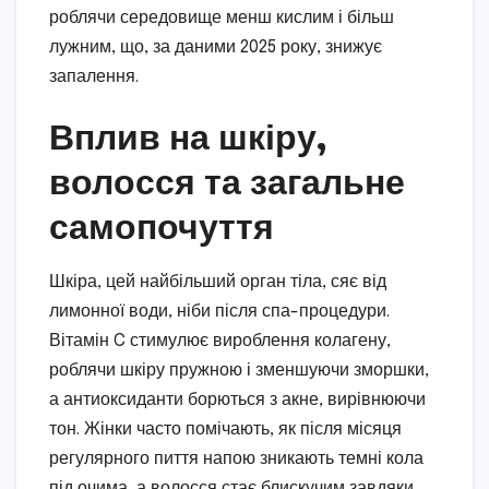
роблячи середовище менш кислим і більш
лужним, що, за даними 2025 року, знижує
запалення.
Вплив на шкіру,
волосся та загальне
самопочуття
Шкіра, цей найбільший орган тіла, сяє від
лимонної води, ніби після спа-процедури.
Вітамін C стимулює вироблення колагену,
роблячи шкіру пружною і зменшуючи зморшки,
а антиоксиданти борються з акне, вирівнюючи
тон. Жінки часто помічають, як після місяця
регулярного пиття напою зникають темні кола
під очима, а волосся стає блискучим завдяки