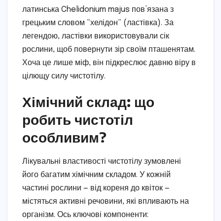
латинська Chelidonium majus пов’язана з
грецьким словом “хелідон” (ластівка). За
легендою, ластівки використовували сік
рослини, щоб повернути зір своїм пташенятам.
Хоча це лише міф, він підкреслює давню віру в
цілющу силу чистотілу.
Хімічний склад: що
робить чистотіл
особливим?
Лікувальні властивості чистотілу зумовлені
його багатим хімічним складом. У кожній
частині рослини — від кореня до квіток —
містяться активні речовини, які впливають на
організм. Ось ключові компоненти: