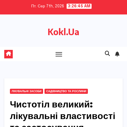
Skip
Пт. Сер 7th, 2026
3:26:46 AM
to
content
Kokl.Ua
ЛІКУВАЛЬНІ ЗАСОБИ
САДІВНИЦТВО ТА РОСЛИНИ
Чистотіл великий:
лікувальні властивості