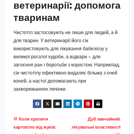
ветеринарії: допомога
тваринам
Чистотіл застосовують не лише для людей, а й
для тварин. У ветеринарії його сік
використовують для лікування бабезіозу у
великої рогатої худоби, а відвари — для
загоєння ран і боротьби з коростою. Наприклад,
сік чистотілу ефективно видаляє більма з очей
коней, а настої допомагають при
захворюваннях печінки.
Навігація
Коли кропити
Дуб звичайний:
картоплю від жуків:
лікувальні властивості
записів