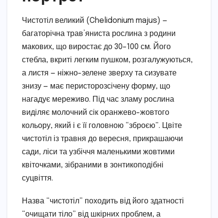
Чистотіл великий (Chelidonium majus) —
багаторічна трав’яниста рослина з родини
макових, що виростає до 30–100 см. Його
стебла, вкриті легким пушком, розгалужуються,
а листя — ніжно-зелене зверху та сизувате
знизу — має перисторозсічену форму, що
нагадує мереживо. Під час зламу рослина
виділяє молочний сік оранжево-жовтого
кольору, який і є її головною “зброєю”. Цвіте
чистотіл із травня до вересня, прикрашаючи
сади, ліси та узбіччя маленькими жовтими
квіточками, зібраними в зонтикоподібні
суцвіття.
Назва “чистотіл” походить від його здатності
“очищати тіло” від шкірних проблем, а