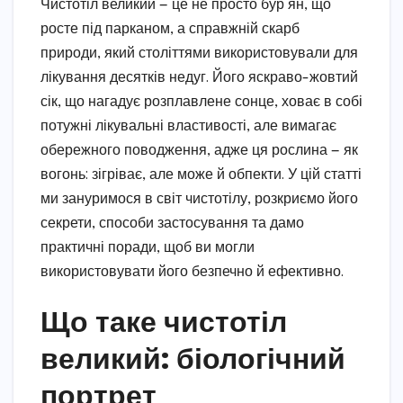
Чистотіл великий — це не просто бур’ян, що
росте під парканом, а справжній скарб
природи, який століттями використовували для
лікування десятків недуг. Його яскраво-жовтий
сік, що нагадує розплавлене сонце, ховає в собі
потужні лікувальні властивості, але вимагає
обережного поводження, адже ця рослина — як
вогонь: зігріває, але може й обпекти. У цій статті
ми зануримося в світ чистотілу, розкриємо його
секрети, способи застосування та дамо
практичні поради, щоб ви могли
використовувати його безпечно й ефективно.
Що таке чистотіл
великий: біологічний
портрет