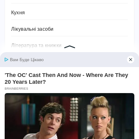
Кухня
Лікувальні засоби
Література та книжки
Логістика та транспорт
Людина
Магія, хіромантія, езотерика, таро, містика
Міфи та легенди
Мотивація для спорту