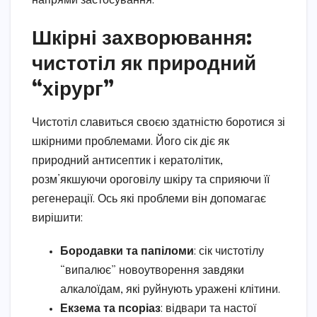
напрями застосування.
Шкірні захворювання:
чистотіл як природний
“хірург”
Чистотіл славиться своєю здатністю боротися зі
шкірними проблемами. Його сік діє як
природний антисептик і кератолітик,
розм’якшуючи ороговілу шкіру та сприяючи її
регенерації. Ось які проблеми він допомагає
вирішити:
Бородавки та папіломи
: сік чистотілу
“випалює” новоутворення завдяки
алкалоїдам, які руйнують уражені клітини.
Екзема та псоріаз
: відвари та настої