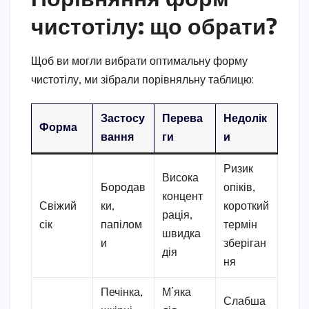
чистотілу: що обрати?
Щоб ви могли вибрати оптимальну форму
чистотілу, ми зібрали порівняльну таблицю:
Застосу
Перева
Недолік
Форма
вання
ги
и
Ризик
Висока
Бородав
опіків,
концент
Свіжий
ки,
короткий
рація,
сік
папілом
термін
швидка
и
зберіган
дія
ня
Печінка,
М’яка
Слабша