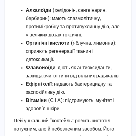
Алкалоїди
(хелідонін, сангвінарин,
берберин): мають спазмолітичну,
протимікробну та протипухлинну дію, але
у великих дозах токсичні.
Органічні кислоти
(яблучна, лимонна):
сприяють регенерації тканин і
детоксикації.
Флавоноїди
: діють як антиоксиданти,
захищаючи клітини від вільних радикалів.
Ефірні олії
: надають бактерицидну та
заспокійливу дію.
Вітаміни
(С і А): підтримують імунітет і
здоров’я шкіри.
Цей унікальний “коктейль” робить чистотіл
потужним, але й небезпечним засобом. Його