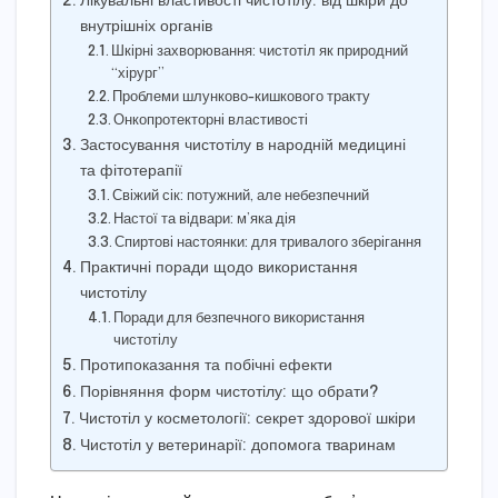
Лікувальні властивості чистотілу: від шкіри до
внутрішніх органів
Шкірні захворювання: чистотіл як природний
“хірург”
Проблеми шлунково-кишкового тракту
Онкопротекторні властивості
Застосування чистотілу в народній медицині
та фітотерапії
Свіжий сік: потужний, але небезпечний
Настої та відвари: м’яка дія
Спиртові настоянки: для тривалого зберігання
Практичні поради щодо використання
чистотілу
Поради для безпечного використання
чистотілу
Протипоказання та побічні ефекти
Порівняння форм чистотілу: що обрати?
Чистотіл у косметології: секрет здорової шкіри
Чистотіл у ветеринарії: допомога тваринам