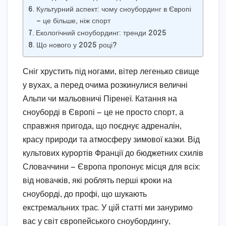
Культурний аспект: чому сноубординг в Європі
— це більше, ніж спорт
Екологічний сноубординг: тренди 2025
Що нового у 2025 році?
Сніг хрустить під ногами, вітер легенько свище
у вухах, а перед очима розкинулися величні
Альпи чи мальовничі Піренеї. Катання на
сноуборді в Європі — це не просто спорт, а
справжня пригода, що поєднує адреналін,
красу природи та атмосферу зимової казки. Від
культових курортів Франції до бюджетних схилів
Словаччини — Європа пропонує місця для всіх:
від новачків, які роблять перші кроки на
сноуборді, до профі, що шукають
екстремальних трас. У цій статті ми зануримо
вас у світ європейського сноубордингу,