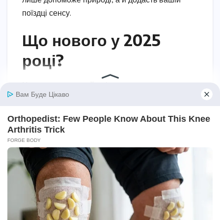
лише допоможе природі, а й додасть вашій
поїздці сенсу.
Що нового у 2025
році?
Цього року європейські курорти готують
сюрпризи. Три Долини відкривають новий
сноупарк із технологіями доповненої
реальності для тренувань. Лівіньо розширює
зону фрірайду, а Ясна додає нічні траси.
Церматт тестує електричні снігоходи для
екскурсій, що робить курорт ще більш
екологічним.
Курорти також адаптуються до змін клімату.
Льодовики, як у Зельдені чи Церматті, стають