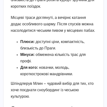
близькість до Праги робить курорт зручним для
коротких поїздок.
Місцеві траси доглянуті, а вечірнє катання
додає особливого шарму. Після спусків можна
насолодитися чеським пивом у місцевих пабах.
Плюси:
доступні ціни, компактність,
близькість до Праги.
Мінуси:
обмежена кількість трас для
профі.
Для кого:
новачки, молодь,
короткострокові мандрівники.
Шпіндлерув Млин — чудовий вибір для тих, хто
хоче поєднати сноубординг із чеською
культурою.