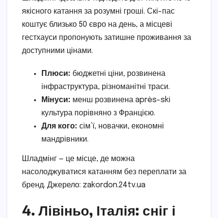
якісного катання за розумні гроші. Скі-пас
коштує близько 50 євро на день, а місцеві
гестхауси пропонують затишне проживання за
доступними цінами.
Плюси:
бюджетні ціни, розвинена
інфраструктура, різноманітні траси.
Мінуси:
менш розвинена après-ski
культура порівняно з Францією.
Для кого:
сім’ї, новачки, економні
мандрівники.
Шладмінг — це місце, де можна
насолоджуватися катанням без переплати за
бренд. Джерело: zakordon.24tv.ua
4. Лівіньо, Італія: сніг і