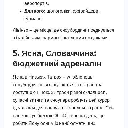
аеропортів.
Для кого:
шопоголіки, фрірайдери,
гурмани.
Лівіньо — це місце, де сноубординг поєднується
з італійським шармом і вигідними покупками.
5. Ясна, Словаччина:
бюджетний адреналін
Ясна в Низьких Татрах — улюбленець
сноубордистів, які шукають якісні траси за
доступною ціною. 33 траси різної складності,
сучасні витяги та сноупарк роблять цей курорт
ідеальним для новачків і середнього рівня. Скі-
пас коштує близько 30–40 євро на день, що
робить Ясну одним із найбюджетніших