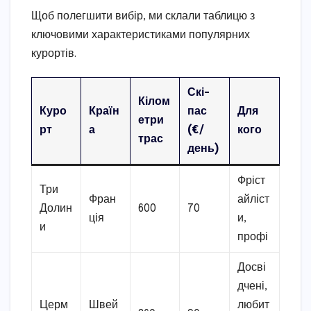
Щоб полегшити вибір, ми склали таблицю з
ключовими характеристиками популярних
курортів.
Скі-
Кілом
Куро
Країн
пас
Для
етри
рт
а
(€/
кого
трас
день)
Фріст
Три
Фран
айліст
Долин
600
70
ція
и,
и
профі
Досві
дчені,
Церм
Швей
любит