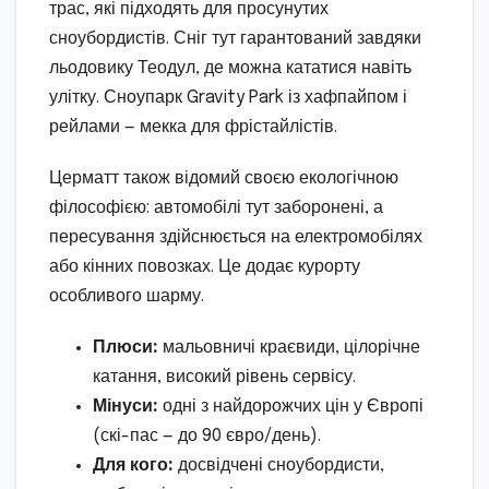
трас, які підходять для просунутих
сноубордистів. Сніг тут гарантований завдяки
льодовику Теодул, де можна кататися навіть
улітку. Сноупарк Gravity Park із хафпайпом і
рейлами — мекка для фрістайлістів.
Церматт також відомий своєю екологічною
філософією: автомобілі тут заборонені, а
пересування здійснюється на електромобілях
або кінних повозках. Це додає курорту
особливого шарму.
Плюси:
мальовничі краєвиди, цілорічне
катання, високий рівень сервісу.
Мінуси:
одні з найдорожчих цін у Європі
(скі-пас — до 90 євро/день).
Для кого:
досвідчені сноубордисти,