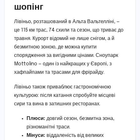
шопінг
Лівіньо, розташований в Альта Вальтелліні, —
це 115 км трас, 74 схили та сезон, що триває до
травня. Курорт відомий не лише снігом, а й
безмитною зоною, де можна купити
спорядження за вигідними цінами. Сноупарк
Mottolino — один із найкращих у Європі, з
хафпайпами та трасами для фрірайду.
Лівіньо також приваблює гастрономічною
культурою: після катання спробуйте місцеві
сири та вина в затишних ресторанах.
Плюси:
довгий сезон, безмитна зона,
різноманітні траси.
Мінуси:
віддаленість від великих