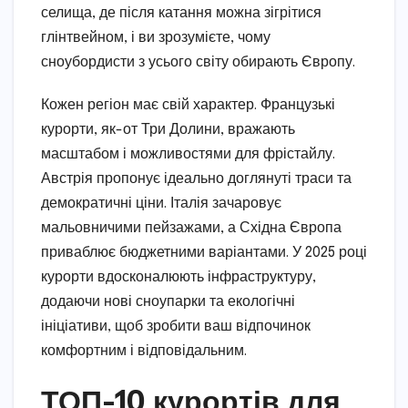
селища, де після катання можна зігрітися
глінтвейном, і ви зрозумієте, чому
сноубордисти з усього світу обирають Європу.
Кожен регіон має свій характер. Французькі
курорти, як-от Три Долини, вражають
масштабом і можливостями для фрістайлу.
Австрія пропонує ідеально доглянуті траси та
демократичні ціни. Італія зачаровує
мальовничими пейзажами, а Східна Європа
приваблює бюджетними варіантами. У 2025 році
курорти вдосконалюють інфраструктуру,
додаючи нові сноупарки та екологічні
ініціативи, щоб зробити ваш відпочинок
комфортним і відповідальним.
ТОП-10 курортів для