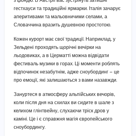
з фондю. В Австрії вас зустрінуть затишні
гестхауси та традиційні ярмарки. Італія зачарує
аперитивами та мальовничими селами, а
Словаччина вразить душевною простотою.
Кожен курорт має свої традиції. Наприклад, у
Зельдені проходять щорічні вечірки на
льодовиках, а в Церматті можна відвідати
фестиваль музики в горах. Ці моменти роблять
відпочинок незабутнім, адже сноубординг — це
про емоції, які залишаються з вами назавжди.
Зануртеся в атмосферу альпійських вечорів,
коли після дня на схилах ви сидите в шале з
келихом глінтвейну, слухаючи тріск дров у
каміні. Це і є справжня магія європейського
сноубордингу.