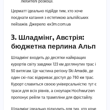
любителі розкоші.
Церматт ідеально підійде тим, хто хоче
поєднати катання з естетикою альпійських
пейзажів. Джерело: ex3m.com.ua
3. Шладмінг, Австрія:
бюджетна перлина Альп
Шладмінг входить до десятки найкращих
курортів світу завдяки 123 км доглянутих трас і
50 витягам. Це частина регіону Ski Amadé, де
один скі-пас відкриває доступ до 760 км трас.
Курорт славиться своєю універсальністю: тут є
траси для всіх рівнів, а сноупарк Hochwurzen
пропонує рейли та трампліни для фрістайлу.
Шладмінг ідеально підходить для тих, хто хоче