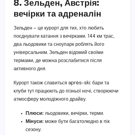
8. Зельден, Австрія:
вечірки та адреналін
Зельден — це курорт для тих, хто любить
поєднувати катання з вечірками. 144 км трас,
два льодовики та сноупарк роблять його
універсальним. Зельден відомий своїми
термами, де можна розслабитися після
активного дня.
Курорт також славиться après-ski: бари та
клуби тут працюють до пізньої ночі, створюючи
атмосферу молодіжного драйву.
Плюси:
льодовики, вечірки, терми.
Мінуси:
може бути багатолюдно в пік
сезону.