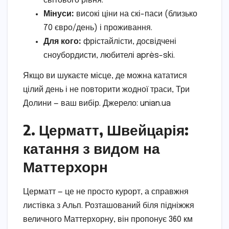
світового рівня.
Мінуси:
високі ціни на скі-паси (близько
70 євро/день) і проживання.
Для кого:
фрістайлісти, досвідчені
сноубордисти, любителі après-ski.
Якщо ви шукаєте місце, де можна кататися
цілий день і не повторити жодної траси, Три
Долини — ваш вибір. Джерело: unian.ua
2. Церматт, Швейцарія:
катання з видом на
Маттерхорн
Церматт — це не просто курорт, а справжня
листівка з Альп. Розташований біля підніжжя
величного Маттерхорну, він пропонує 360 км