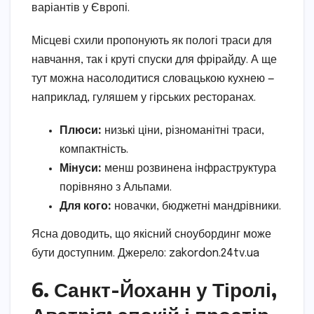
варіантів у Європі.
Місцеві схили пропонують як пологі траси для
навчання, так і круті спуски для фрірайду. А ще
тут можна насолодитися словацькою кухнею —
наприклад, гуляшем у гірських ресторанах.
Плюси:
низькі ціни, різноманітні траси,
компактність.
Мінуси:
менш розвинена інфраструктура
порівняно з Альпами.
Для кого:
новачки, бюджетні мандрівники.
Ясна доводить, що якісний сноубординг може
бути доступним. Джерело: zakordon.24tv.ua
6. Санкт-Йоханн у Тіролі,