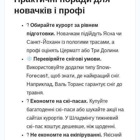
новачків і профі
?
Обирайте курорт за рівнем
підготовки.
Новачкам підійдуть Ясна чи
Санкт-Йоханн із пологими трасами, а
профі оцінять Церматт або Три Долини.
Перевіряйте снігові умови.
Використовуйте додатки типу Snow-
Forecast, щоб знати, де найкращий сніг.
Наприклад, Валь Торанс гарантує сніг до
травня.
?
Економте на скі-пасах.
Купуйте
багатоденні скі-паси або шукайте акції на
сайтах курортів. У Шладмінгу тижневий
скі-пас коштує дешевше, ніж щоденні.
?
Не економте на екіпіруванні.
Якісний