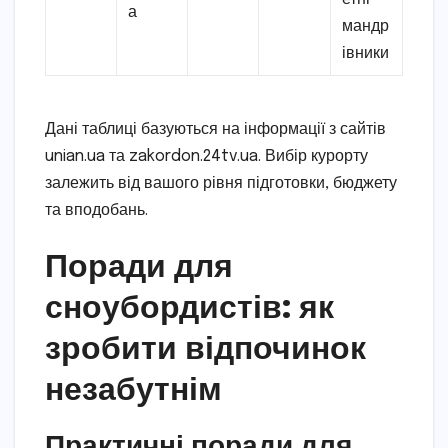
а
мандр
івники
Дані таблиці базуються на інформації з сайтів
unian.ua та zakordon.24tv.ua. Вибір курорту
залежить від вашого рівня підготовки, бюджету
та вподобань.
Поради для
сноубордистів: як
зробити відпочинок
незабутнім
Практичні поради для