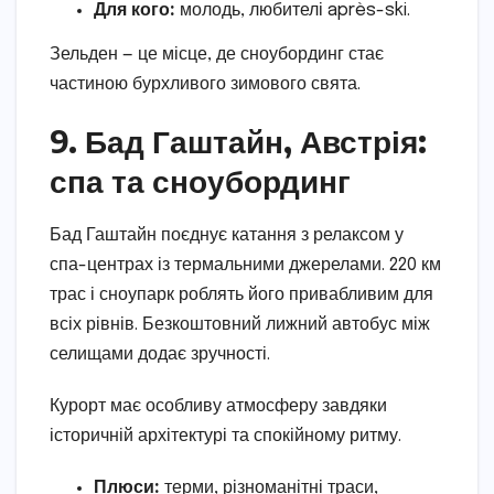
Для кого:
молодь, любителі après-ski.
Зельден — це місце, де сноубординг стає
частиною бурхливого зимового свята.
9. Бад Гаштайн, Австрія:
спа та сноубординг
Бад Гаштайн поєднує катання з релаксом у
спа-центрах із термальними джерелами. 220 км
трас і сноупарк роблять його привабливим для
всіх рівнів. Безкоштовний лижний автобус між
селищами додає зручності.
Курорт має особливу атмосферу завдяки
історичній архітектурі та спокійному ритму.
Плюси:
терми, різноманітні траси,