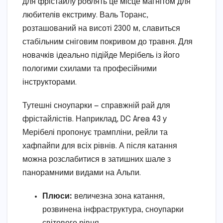
для фрістайлу роблять це місце магнітом для
любителів екстриму. Валь Торанс,
розташований на висоті 2300 м, славиться
стабільним сніговим покривом до травня. Для
новачків ідеально підійде Мерібель із його
пологими схилами та професійними
інструкторами.
Тутешні сноупарки — справжній рай для
фрістайлістів. Наприклад, DC Area 43 у
Мерібелі пропонує трампліни, рейли та
хафпайпи для всіх рівнів. А після катання
можна розслабитися в затишних шале з
панорамними видами на Альпи.
Плюси:
величезна зона катання,
розвинена інфраструктура, сноупарки