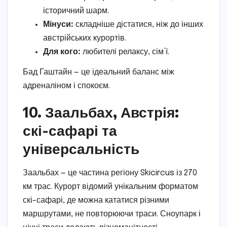
історичний шарм.
Мінуси:
складніше дістатися, ніж до інших
австрійських курортів.
Для кого:
любителі релаксу, сім’ї.
Бад Гаштайн — це ідеальний баланс між
адреналіном і спокоєм.
10. Заальбах, Австрія:
скі-сафарі та
універсальність
Заальбах — це частина регіону Skicircus із 270
км трас. Курорт відомий унікальним форматом
скі-сафарі, де можна кататися різними
маршрутами, не повторюючи траси. Сноупарк і