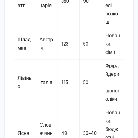
360
90
атт
царія
елі
розко
ші
Новач
Шлад
Австр
123
50
ки,
мінг
ія
сім’ї
Фріра
йдери
Лівінь
Італія
115
50
,
о
шопог
оліки
Новач
ки,
Слов
бюдж
Ясна
аччин
49
30–40
етні