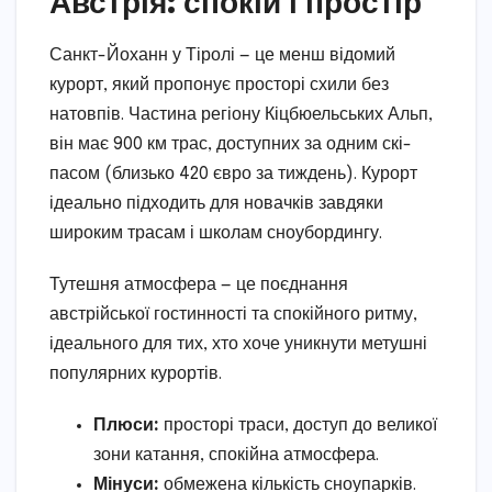
Австрія: спокій і простір
Санкт-Йоханн у Тіролі — це менш відомий
курорт, який пропонує просторі схили без
натовпів. Частина регіону Кіцбюельських Альп,
він має 900 км трас, доступних за одним скі-
пасом (близько 420 євро за тиждень). Курорт
ідеально підходить для новачків завдяки
широким трасам і школам сноубордингу.
Тутешня атмосфера — це поєднання
австрійської гостинності та спокійного ритму,
ідеального для тих, хто хоче уникнути метушні
популярних курортів.
Плюси:
просторі траси, доступ до великої
зони катання, спокійна атмосфера.
Мінуси:
обмежена кількість сноупарків.