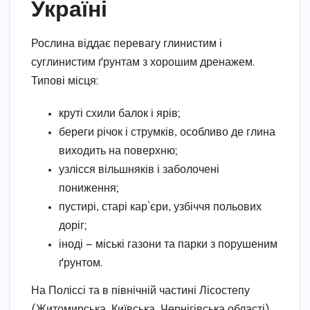
Україні
Рослина віддає перевагу глинистим і
суглинистим ґрунтам з хорошим дренажем.
Типові місця:
круті схили балок і ярів;
береги річок і струмків, особливо де глина
виходить на поверхню;
узлісся вільшняків і заболочені
пониження;
пустирі, старі кар’єри, узбіччя польових
доріг;
іноді — міські газони та парки з порушеним
ґрунтом.
На Поліссі та в північній частині Лісостепу
(Житомирська, Київська, Чернігівська області)