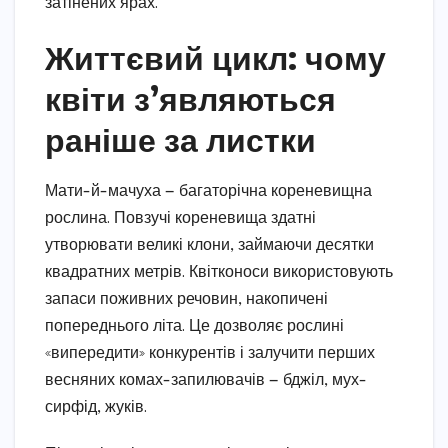
затінених ярах.
Життєвий цикл: чому
квіти з’являються
раніше за листки
Мати-й-мачуха — багаторічна кореневищна
рослина. Повзучі кореневища здатні
утворювати великі клони, займаючи десятки
квадратних метрів. Квітконоси використовують
запаси поживних речовин, накопичені
попереднього літа. Це дозволяє рослині
«випередити» конкурентів і залучити перших
весняних комах-запилювачів — бджіл, мух-
сирфід, жуків.