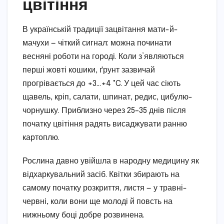
цвітіння
В українській традиції зацвітання мати-й-
мачухи — чіткий сигнал: можна починати
весняні роботи на городі. Коли з’являються
перші жовті кошики, ґрунт зазвичай
прогрівається до +3…+4 °C. У цей час сіють
щавель, кріп, салати, шпинат, редис, цибулю-
чорнушку. Приблизно через 25–35 днів після
початку цвітіння радять висаджувати ранню
картоплю.
Рослина давно увійшла в народну медицину як
відхаркувальний засіб. Квітки збирають на
самому початку розкриття, листя — у травні-
червні, коли вони ще молоді й повсть на
нижньому боці добре розвинена.