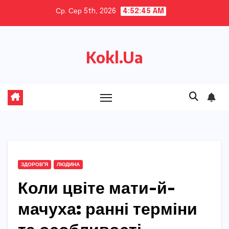
Skip
Ср. Сер 5th, 2026
4:52:46 AM
to
content
Kokl.Ua
ЗДОРОВ'Я
ЛЮДИНА
Коли цвіте мати-й-
мачуха: ранні терміни