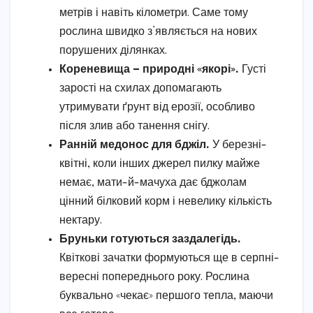
метрів і навіть кілометри. Саме тому
рослина швидко з’являється на нових
порушених ділянках.
Кореневища — природні «якорі».
Густі
зарості на схилах допомагають
утримувати ґрунт від ерозії, особливо
після злив або танення снігу.
Ранній медонос для бджіл.
У березні-
квітні, коли інших джерел пилку майже
немає, мати-й-мачуха дає бджолам
цінний білковий корм і невелику кількість
нектару.
Бруньки готуються заздалегідь.
Квіткові зачатки формуються ще в серпні-
вересні попереднього року. Рослина
буквально «чекає» першого тепла, маючи