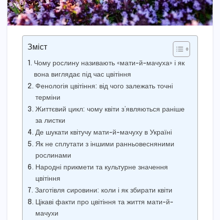
Зміст
Чому рослину називають «мати-й-мачуха» і як
вона виглядає під час цвітіння
Фенологія цвітіння: від чого залежать точні
терміни
Життєвий цикл: чому квіти з’являються раніше
за листки
Де шукати квітучу мати-й-мачуху в Україні
Як не сплутати з іншими ранньовесняними
рослинами
Народні прикмети та культурне значення
цвітіння
Заготівля сировини: коли і як збирати квіти
Цікаві факти про цвітіння та життя мати-й-
мачухи