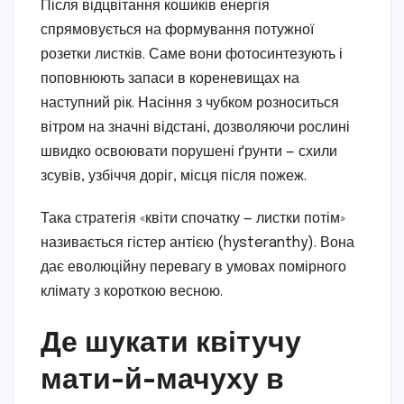
Після відцвітання кошиків енергія
спрямовується на формування потужної
розетки листків. Саме вони фотосинтезують і
поповнюють запаси в кореневищах на
наступний рік. Насіння з чубком розноситься
вітром на значні відстані, дозволяючи рослині
швидко освоювати порушені ґрунти — схили
зсувів, узбіччя доріг, місця після пожеж.
Така стратегія «квіти спочатку — листки потім»
називається гістер антією (hysteranthy). Вона
дає еволюційну перевагу в умовах помірного
клімату з короткою весною.
Де шукати квітучу
мати-й-мачуху в