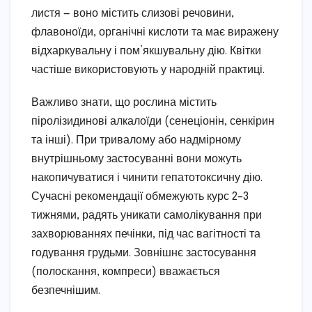
листя — воно містить слизові речовини,
флавоноїди, органічні кислоти та має виражену
відхаркувальну і пом’якшувальну дію. Квітки
частіше використовують у народній практиці.
Важливо знати, що рослина містить
піролізидинові алкалоїди (сенеціонін, сенкірин
та інші). При тривалому або надмірному
внутрішньому застосуванні вони можуть
накопичуватися і чинити гепатотоксичну дію.
Сучасні рекомендації обмежують курс 2–3
тижнями, радять уникати самолікування при
захворюваннях печінки, під час вагітності та
годування грудьми. Зовнішнє застосування
(полоскання, компреси) вважається
безпечнішим.