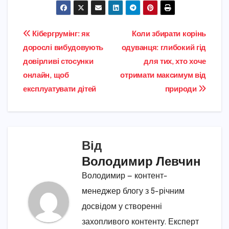
Навігація
Кібергрумінг: як
Коли збирати корінь
дорослі вибудовують
одуванця: глибокий гід
записів
довірливі стосунки
для тих, хто хоче
онлайн, щоб
отримати максимум від
експлуатувати дітей
природи
Від
Володимир Левчин
Володимир — контент-
менеджер блогу з 5-річним
досвідом у створенні
захопливого контенту. Експерт