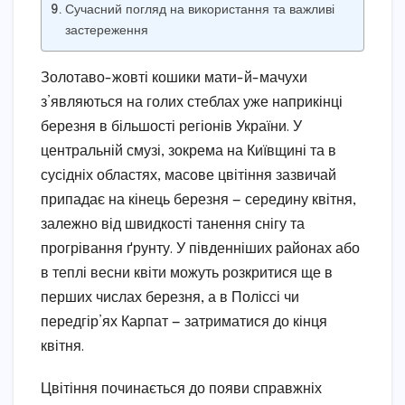
Сучасний погляд на використання та важливі
застереження
Золотаво-жовті кошики мати-й-мачухи
з’являються на голих стеблах уже наприкінці
березня в більшості регіонів України. У
центральній смузі, зокрема на Київщині та в
сусідніх областях, масове цвітіння зазвичай
припадає на кінець березня — середину квітня,
залежно від швидкості танення снігу та
прогрівання ґрунту. У південніших районах або
в теплі весни квіти можуть розкритися ще в
перших числах березня, а в Поліссі чи
передгір’ях Карпат — затриматися до кінця
квітня.
Цвітіння починається до появи справжніх