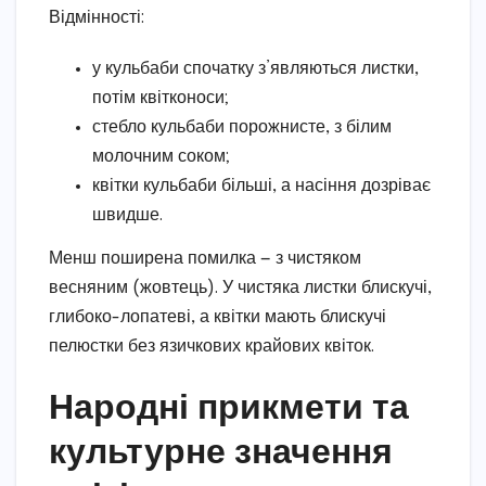
Відмінності:
у кульбаби спочатку з’являються листки,
потім квітконоси;
стебло кульбаби порожнисте, з білим
молочним соком;
квітки кульбаби більші, а насіння дозріває
швидше.
Менш поширена помилка — з чистяком
весняним (жовтець). У чистяка листки блискучі,
глибоко-лопатеві, а квітки мають блискучі
пелюстки без язичкових крайових квіток.
Народні прикмети та
культурне значення