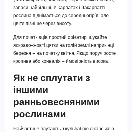
запаси найбільші. У Карпатах і Закарпатті
рослина піднімається до середньогір’я, але
цвіте пізніше через висоту.
Для початківців простий орієнтир: шукайте
яскраво-жовті цятки на голій землі наприкінці
березня — на початку квітня. Якщо поруч росте
кропива або конвалія — ймовірність висока.
Як не сплутати з
іншими
ранньовесняними
рослинами
Найчастіше плутають з кульбабою лікарською.