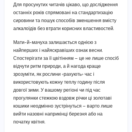
Для просунутих читачів цікаво, що дослідження
останніх років спрямовані на стандартизацію
сировини та пошук способів зменшення вмісту
алкалоїдів без втрати корисних властивостей.
Мати-й-мачуха залишається однією з
найперших і найяскравіших ознак весни.
Спостерігати за її цвітінням — це не лише спосіб
відчути ритм природи, а й нагода краще
зрозуміти, як рослини «рахують» час і
використовують кожну теплу годину після
довгої зими. У вашому регіоні чи під час
прогулянки стежкою вздовж річки ці золотаві
кошики неодмінно зустрінуться — варто лише
вийти назовні наприкінці березня або на
початку квітня.