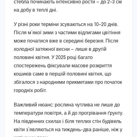
стебла починають інтенсивно рости — до 2–3 см
на добу в теплі дні.
У різні роки терміни зсуваються на 10–20 днів.
Після м’якої зими з частими відлигами цвітіння
може початися вже в середині березня. Після
холодної затяжної весни — лише в другій
половині квітня. У 2025 році багато
спостережень фіксували масове розкриття
кошиків саме в першій половині квітня, що
збігалося з народними прикметами про початок
городніх робіт.
Важливий нюанс: рослина чутлива не лише до
температури повітря, а й до прогрівання ґрунту.
На південних схилах і біля теплих стін будівель
квіти з’являються на тиждень-два раніше, ніж у