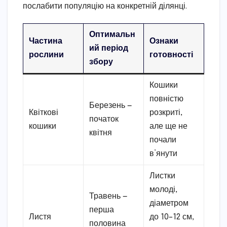
послабити популяцію на конкретній ділянці.
Оптимальн
Частина
Ознаки
ий період
рослини
готовності
збору
Кошики
повністю
Березень —
Квіткові
розкриті,
початок
кошики
але ще не
квітня
почали
в’янути
Листки
молоді,
Травень —
діаметром
перша
Листя
до 10–12 см,
половина