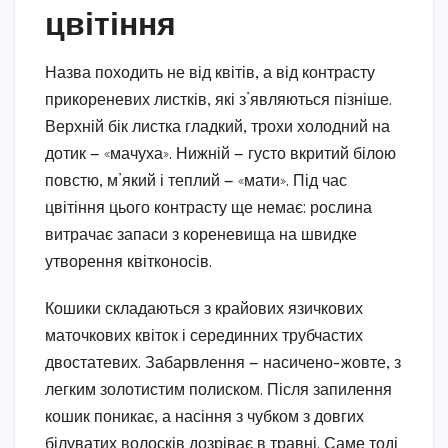
цвітіння
Назва походить не від квітів, а від контрасту
прикореневих листків, які з’являються пізніше.
Верхній бік листка гладкий, трохи холодний на
дотик — «мачуха». Нижній — густо вкритий білою
повстю, м’який і теплий — «мати». Під час
цвітіння цього контрасту ще немає: рослина
витрачає запаси з кореневища на швидке
утворення квітконосів.
Кошики складаються з крайових язичкових
маточкових квіток і серединних трубчастих
двостатевих. Забарвлення — насичено-жовте, з
легким золотистим полиском. Після запилення
кошик поникає, а насіння з чубком з довгих
білуватих волосків дозріває в травні. Саме тоді