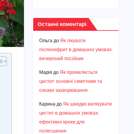
Останні коментарі
Ольга
до
Як лікувати
пієлонефрит в домашніх умовах:
вичерпний посібник
Марiя
до
Як проявляється
цистит: основні симптоми та
ознаки захворювання
Карина
до
Як швидко вилікувати
цистит в домашніх умовах:
ефективні кроки для
полегшення