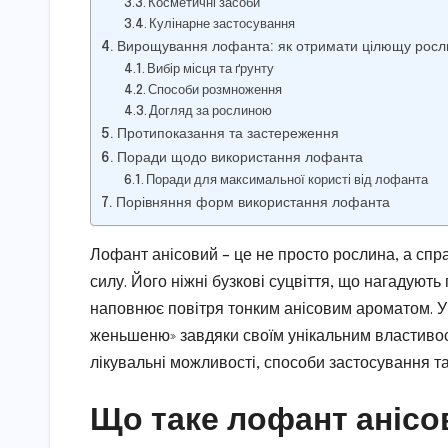
Косметичні засоби
Кулінарне застосування
Вирощування лофанта: як отримати цілющу росл
Вибір місця та ґрунту
Способи розмноження
Догляд за рослиною
Протипоказання та застереження
Поради щодо використання лофанта
Поради для максимальної користі від лофанта
Порівняння форм використання лофанта
Лофант анісовий – це не просто рослина, а спра
силу. Його ніжні бузкові суцвіття, що нагадують
наповнює повітря тонким анісовим ароматом. У 
женьшеню» завдяки своїм унікальним властивост
лікувальні можливості, способи застосування т
Що таке лофант анісо