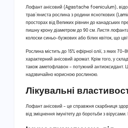
Лофант анісовий (Agastache foeniculum), відом
трав’яниста рослина з родини ясноткових (Lami
просторах від Великих рівнин до канадських пре
пишну крону діаметром до 90 см. Листя лофанта 
колоски синьо-бузкових або білих квіток, що цві
Рослина містить до 15% ефірної олії, з яких 70–
характерний анісовий аромат. Крім того, у скла
також аметофлавон – потужний антиоксидант. Ц
надзвичайно корисною рослиною.
Лікувальні властивос
Лофант анісовий – це справжня скарбниця здоро
від зміцнення імунітету до боротьби з вірусами