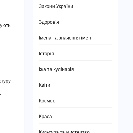
Закони України
Здоров'я
вують
,
Імена та значення імен
Історія
Їжа та кулінарія
туру.
Квіти
ї
Космос
Краса
Культура та мистецтво