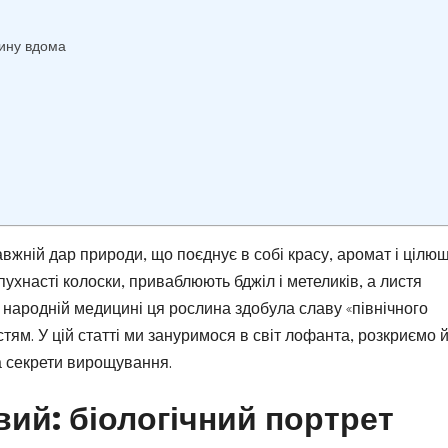
ину вдома
вжній дар природи, що поєднує в собі красу, аромат і цілю
 пухнасті колоски, приваблюють бджіл і метеликів, а листя
народній медицині ця рослина здобула славу «північного
ям. У цій статті ми зануримося в світ лофанта, розкриємо 
а секрети вирощування.
вий: біологічний портрет