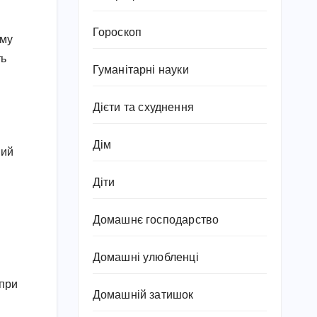
Гороскоп
зму
ть
Гуманітарні науки
Дієти та схуднення
Дім
ний
Діти
Домашнє господарство
Домашні улюбленці
 при
Домашній затишок