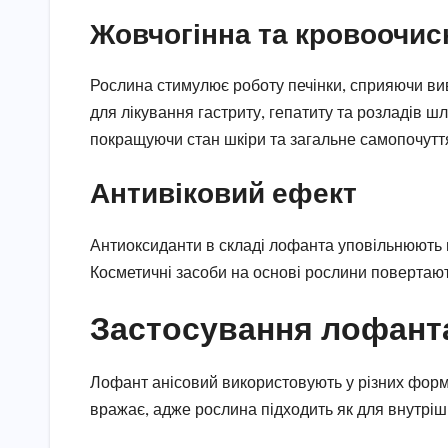
Жовчогінна та кровоочис
Рослина стимулює роботу печінки, сприяючи ви
для лікування гастриту, гепатиту та розладів ш
покращуючи стан шкіри та загальне самопочутт
Антивіковий ефект
Антиоксиданти в складі лофанта уповільнюють п
Косметичні засоби на основі рослини повертают
Застосування лофанта
Лофант анісовий використовують у різних форма
вражає, адже рослина підходить як для внутрішн