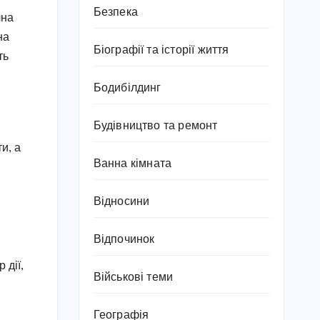
Безпека
чна
на
Біографії та історії життя
ть
Бодибілдинг
Будівництво та ремонт
и, а
Ванна кімната
Відносини
Відпочинок
 дії,
Військові теми
Географія