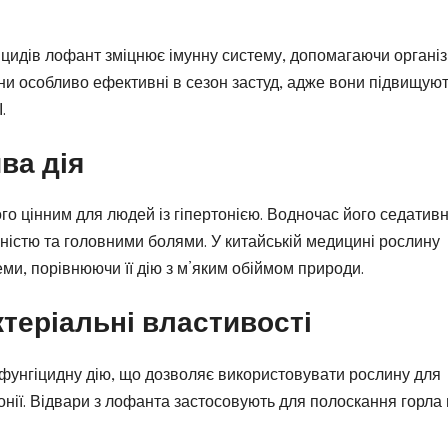
нцидів лофант зміцнює імунну систему, допомагаючи органі
ини особливо ефективні в сезон застуд, адже вони підвищую
.
ва дія
го цінним для людей із гіпертонією. Водночас його седатив
ністю та головними болями. У китайській медицині рослину
ми, порівнюючи її дію з м’яким обіймом природи.
теріальні властивості
 фунгіцидну дію, що дозволяє використовувати рослину для
монії. Відвари з лофанта застосовують для полоскання горла