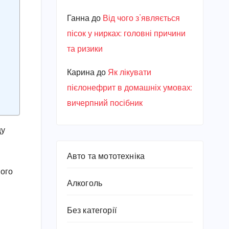
Ганна
до
Від чого з’являється
пісок у нирках: головні причини
та ризики
Карина
до
Як лікувати
пієлонефрит в домашніх умовах:
вичерпний посібник
щу
Авто та мототехніка
його
Алкоголь
Без категорії