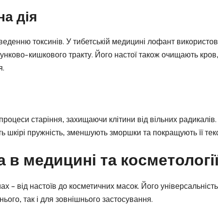
на дія
веденню токсинів. У тибетській медицині лофант використо
лунково-кишкового тракту. Його настої також очищають кров
я.
роцеси старіння, захищаючи клітини від вільних радикалів.
ь шкірі пружність, зменшують зморшки та покращують її текс
 в медицині та косметологі
х – від настоїв до косметичних масок. Його універсальність
ього, так і для зовнішнього застосування.