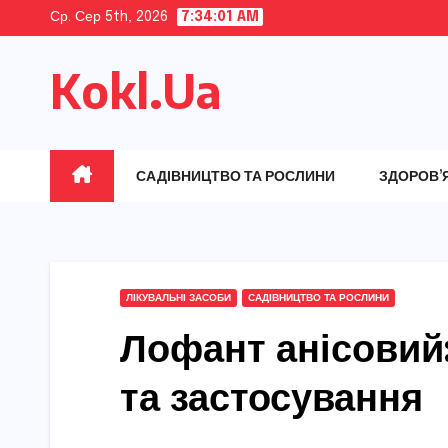
Skip
Ср. Сер 5th, 2026
7:34:02 AM
to
Kokl.Ua
content
САДІВНИЦТВО ТА РОСЛИНИ
ЗДОРОВ’
ЛІКУВАЛЬНІ ЗАСОБИ
САДІВНИЦТВО ТА РОСЛИНИ
Лофант анісовий:
та застосування