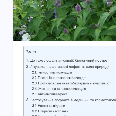
Зміст
Що таке лофант анісовий: біологічний портрет
Лікувальні властивості лофанта: сила природи
Імуностимулююча дія
Гіпотонічна та заспокійлива дія
Протизапальні та антибактеріальні властивості
Жовчогінна та кровоочисна дія
Антивіковий ефект
Застосування лофанта в медицині та косметології
Настої та відвари
Спиртові настоянки