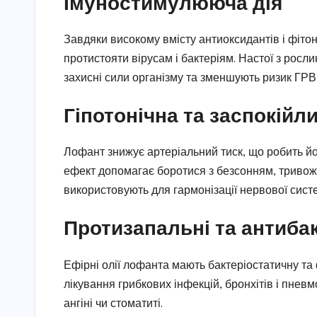
Імуностимулююча дія
Завдяки високому вмісту антиоксидантів і фіто
протистояти вірусам і бактеріям. Настої з росл
захисні сили організму та зменшують ризик ГРВІ
Гіпотонічна та заспокійли
Лофант знижує артеріальний тиск, що робить йо
ефект допомагає боротися з безсонням, тривож
використовують для гармонізації нервової систе
Протизапальні та антибак
Ефірні олії лофанта мають бактеріостатичну та
лікування грибкових інфекцій, бронхітів і пнев
ангіні чи стоматиті.