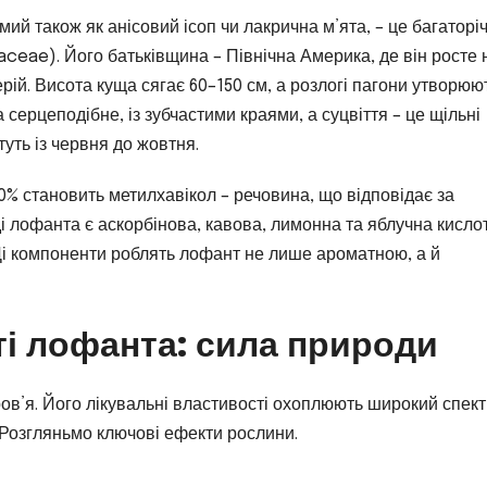
ий також як анісовий ісоп чи лакрична м’ята, – це багаторі
aceae). Його батьківщина – Північна Америка, де він росте 
рій. Висота куща сягає 60–150 см, а розлогі пагони утворюю
серцеподібне, із зубчастими краями, а суцвіття – це щільні
туть із червня до жовтня.
80% становить метилхавікол – речовина, що відповідає за
ді лофанта є аскорбінова, кавова, лимонна та яблучна кислот
і компоненти роблять лофант не лише ароматною, а й
ті лофанта: сила природи
в’я. Його лікувальні властивості охоплюють широкий спектр
. Розгляньмо ключові ефекти рослини.