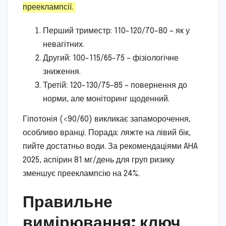
прееклампсії.
Перший триместр: 110-120/70-80 – як у
невагітних.
Другий: 100-115/65-75 – фізіологічне
зниження.
Третій: 120-130/75-85 – повернення до
норми, але моніторинг щоденний.
Гіпотонія (<90/60) викликає запаморочення,
особливо вранці. Порада: ляжте на лівий бік,
пийте достатньо води. За рекомендаціями AHA
2025, аспірин 81 мг/день для груп ризику
зменшує прееклампсію на 24%.
Правильне
вимірювання: ключ