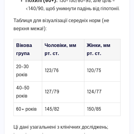
Похилі (60+):
130-150/80-95, але ціль –
<140/90, щоб уникнути падінь від гіпотонії.
Таблиця для візуалізації середніх норм (не
верхня межа!):
Вікова
Чоловіки, мм
Жінки, мм
група
рт. ст.
рт. ст.
20-30
123/76
120/75
років
40-50
127/79
124/77
років
60+ років
145/82
150/85
Ці дані узагальнені з клінічних досліджень;