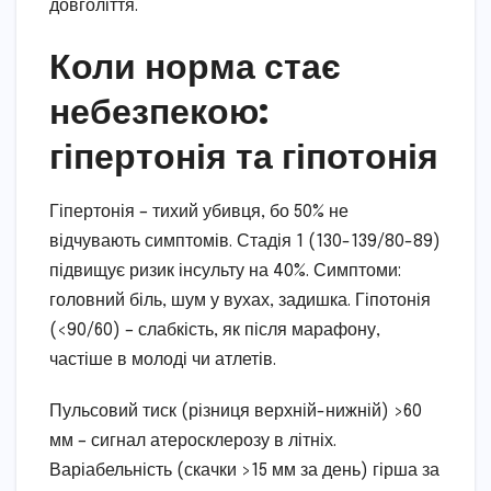
довголіття.
Коли норма стає
небезпекою:
гіпертонія та гіпотонія
Гіпертонія – тихий убивця, бо 50% не
відчувають симптомів. Стадія 1 (130-139/80-89)
підвищує ризик інсульту на 40%. Симптоми:
головний біль, шум у вухах, задишка. Гіпотонія
(<90/60) – слабкість, як після марафону,
частіше в молоді чи атлетів.
Пульсовий тиск (різниця верхній-нижній) >60
мм – сигнал атеросклерозу в літніх.
Варіабельність (скачки >15 мм за день) гірша за