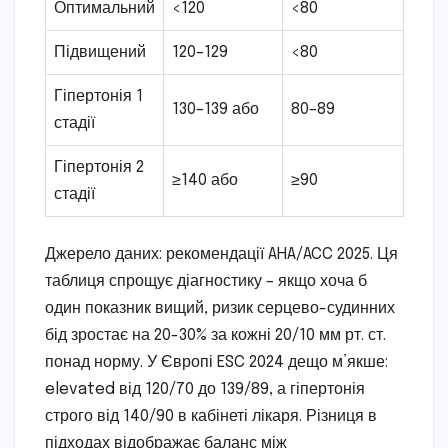
Оптимальний
<120
<80
Підвищений
120–129
<80
Гіпертонія 1
130–139 або
80–89
стадії
Гіпертонія 2
≥140 або
≥90
стадії
Джерело даних: рекомендації AHA/ACC 2025. Ця
таблиця спрощує діагностику – якщо хоча б
один показник вищий, ризик серцево-судинних
бід зростає на 20-30% за кожні 20/10 мм рт. ст.
понад норму. У Європі ESC 2024 дещо м’якше:
elevated від 120/70 до 139/89, а гіпертонія
строго від 140/90 в кабінеті лікаря. Різниця в
підходах відображає баланс між