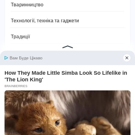
Тваринництво
Технології, техніка та гаджети
Традиції
Трудове законодавство
Фільми
Фінанси
Фундаментальні науки
Хобі
Церковні та святкові дати