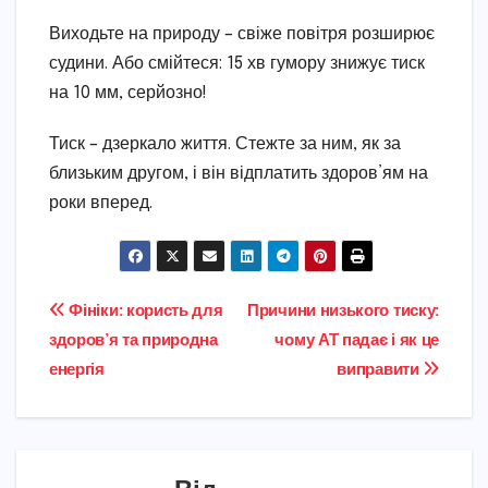
Виходьте на природу – свіже повітря розширює
судини. Або смійтеся: 15 хв гумору знижує тиск
на 10 мм, серйозно!
Тиск – дзеркало життя. Стежте за ним, як за
близьким другом, і він відплатить здоров’ям на
роки вперед.
Навігація
Фініки: користь для
Причини низького тиску:
здоров’я та природна
чому АТ падає і як це
записів
енергія
виправити