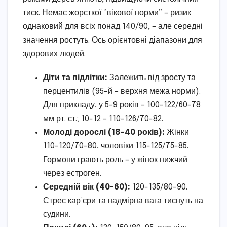
тиск. Немає жорсткої “вікової норми” – ризик
однаковий для всіх понад 140/90, – але середні
значення ростуть. Ось орієнтовні діапазони для
здорових людей.
Діти та підлітки:
Залежить від зросту та
перцентилів (95-й – верхня межа норми).
Для прикладу, у 5-9 років – 100-122/60-78
мм рт. ст.; 10-12 – 110-126/70-82.
Молоді дорослі (18-40 років):
Жінки
110-120/70-80, чоловіки 115-125/75-85.
Гормони грають роль – у жінок нижчий
через естроген.
Середній вік (40-60):
120-135/80-90.
Стрес кар’єри та надмірна вага тиснуть на
судини.