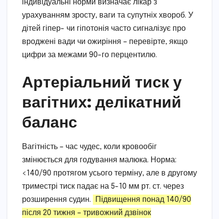
індивідуальні норми визначає лікар з
урахуванням зросту, ваги та супутніх хвороб. У
дітей гіпер- чи гіпотонія часто сигналізує про
вроджені вади чи ожиріння – перевірте, якщо
цифри за межами 90-го перцентилю.
Артеріальний тиск у
вагітних: делікатний
баланс
Вагітність – час чудес, коли кровообіг
змінюється для годування малюка. Норма:
<140/90 протягом усього терміну, але в другому
триместрі тиск падає на 5-10 мм рт. ст. через
розширення судин.
Підвищення понад 140/90
після 20 тижня – тривожний дзвінок