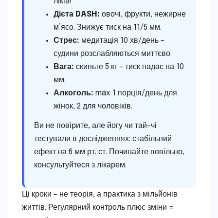
ліків!
Дієта DASH:
овочі, фрукти, нежирне
м’ясо. Знижує тиск на 11/5 мм.
Стрес:
медитація 10 хв/день –
судини розслабляються миттєво.
Вага:
скиньте 5 кг – тиск падає на 10
мм.
Алкоголь:
max 1 порція/день для
жінок, 2 для чоловіків.
Ви не повірите, але йогу чи тай-чі
тестували в дослідженнях: стабільний
ефект на 6 мм рт. ст. Починайте повільно,
консультуйтеся з лікарем.
Ці кроки – не теорія, а практика з мільйонів
життів. Регулярний контроль плюс зміни =