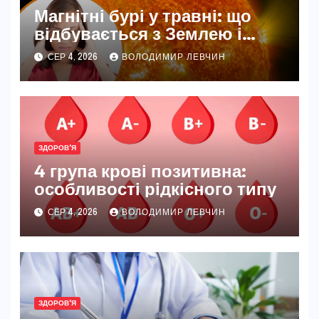
Магнітні бурі у травні: що
відбувається з Землею і
нашим самопочуттям
СЕР 4, 2026
ВОЛОДИМИР ЛЕВЧИН
ЗДОРОВ'Я
4 група крові позитивна:
особливості рідкісного типу
СЕР 4, 2026
ВОЛОДИМИР ЛЕВЧИН
ЗДОРОВ'Я