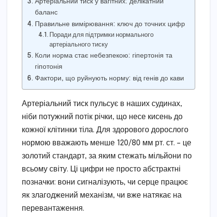
Артеріальний тиск у вагітних: делікатний
баланс
Правильне вимірювання: ключ до точних цифр
Поради для підтримки нормального
артеріального тиску
Коли норма стає небезпекою: гіпертонія та
гіпотонія
Фактори, що руйнують норму: від генів до кави
Артеріальний тиск пульсує в наших судинах,
ніби потужний потік річки, що несе кисень до
кожної клітинки тіла. Для здорового дорослого
нормою вважають менше 120/80 мм рт. ст. – це
золотий стандарт, за яким стежать мільйони по
всьому світу. Ці цифри не просто абстрактні
позначки: вони сигналізують, чи серце працює
як злагоджений механізм, чи вже натякає на
перевантаження.