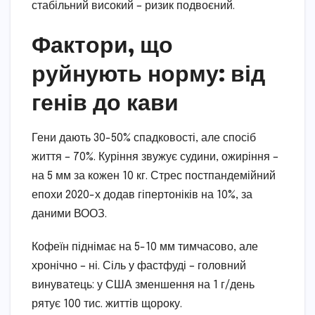
стабільний високий – ризик подвоєний.
Фактори, що
руйнують норму: від
генів до кави
Гени дають 30-50% спадковості, але спосіб
життя – 70%. Куріння звужує судини, ожиріння –
на 5 мм за кожен 10 кг. Стрес постпандемійний
епохи 2020-х додав гіпертоніків на 10%, за
даними ВООЗ.
Кофеїн піднімає на 5-10 мм тимчасово, але
хронічно – ні. Сіль у фастфуді – головний
винуватець: у США зменшення на 1 г/день
рятує 100 тис. життів щороку.