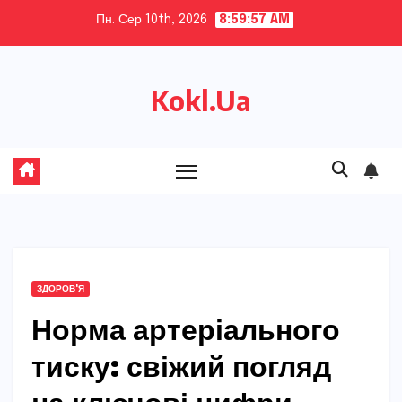
Skip
Пн. Сер 10th, 2026
8:59:58 AM
to
content
Kokl.Ua
ЗДОРОВ'Я
Норма артеріального
тиску: свіжий погляд