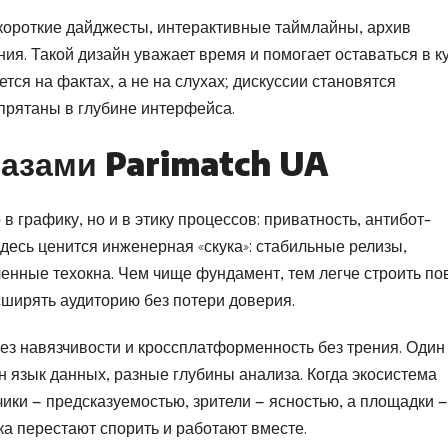
короткие дайджесты, интерактивные таймлайны, архив
я. Такой дизайн уважает время и помогает оставаться в к
ся на фактах, а не на слухах; дискуссии становятся
прятаны в глубине интерфейса.
лазами Parimatch UA
в графику, но и в этику процессов: приватность, антибот-
десь ценится инженерная «скука»: стабильные релизы,
нные техокна. Чем чище фундамент, тем легче строить по
сширять аудиторию без потери доверия.
ез навязчивости и кроссплатформенность без трения. Один
ин язык данных, разные глубины анализа. Когда экосистема
чики — предсказуемостью, зрители — ясностью, а площадки —
ка перестают спорить и работают вместе.