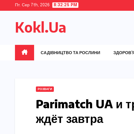
Skip
Пт. Сер 7th, 2026
8:32:26 PM
to
Kokl.Ua
content
САДІВНИЦТВО ТА РОСЛИНИ
ЗДОРОВ’
РОЗВАГИ
Parimatch UA и т
ждёт завтра