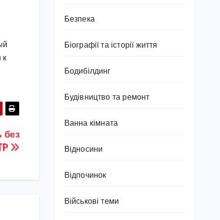
Безпека
ый
Біографії та історії життя
 к
Бодибілдинг
Будівництво та ремонт
Ванна кімната
ь без
TP
Відносини
Відпочинок
Військові теми