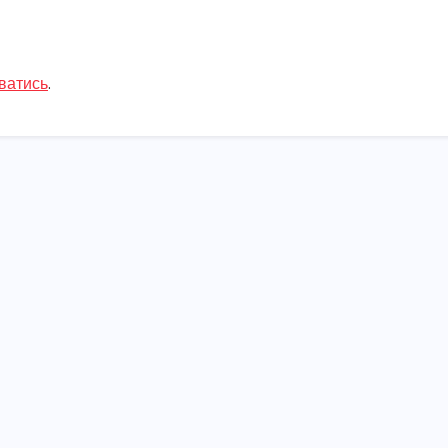
ватись
.