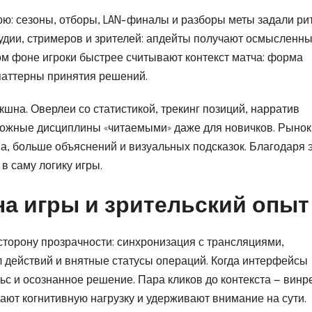
рю: сезоны, отборы, LAN-финалы и разборы меты задали ри
тудии, стримеров и зрителей: апдейты получают осмысленн
ком фоне игроки быстрее считывают контекст матча: форма
 паттерны принятия решений.
кшна. Оверлеи со статистикой, трекинг позиций, нарратив
ложные дисциплины «читаемыми» даже для новичков. Рынок
а, больше объяснений и визуальных подсказок. Благодаря 
 в саму логику игры.
на игры и зрительский опыт
сторону прозрачности: синхронизация с трансляциями,
л действий и внятные статусы операций. Когда интерфейсы
с и осознанное решение. Пара кликов до контекста — винр
жают когнитивную нагрузку и удерживают внимание на сути.