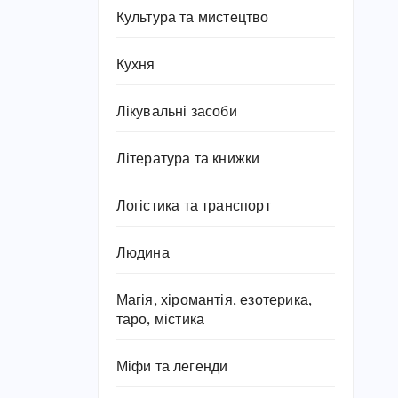
Культура та мистецтво
Кухня
Лікувальні засоби
Література та книжки
Логістика та транспорт
Людина
Магія, хіромантія, езотерика,
таро, містика
Міфи та легенди