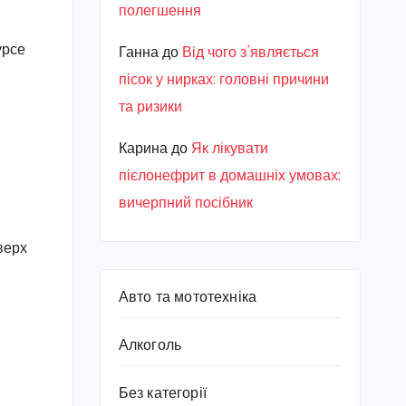
полегшення
урсе
Ганна
до
Від чого з’являється
пісок у нирках: головні причини
та ризики
Карина
до
Як лікувати
пієлонефрит в домашніх умовах:
вичерпний посібник
верх
Авто та мототехніка
Алкоголь
Без категорії