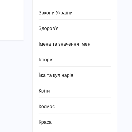
Закони України
Здоров'я
Імена та значення імен
Історія
Їжа та кулінарія
Квіти
Космос
Краса