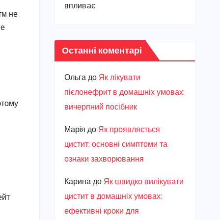
впливає
тм не
ые
Останні коментарі
Ольга
до
Як лікувати
пієлонефрит в домашніх умовах:
этому
вичерпний посібник
Марiя
до
Як проявляється
цистит: основні симптоми та
ознаки захворювання
Карина
до
Як швидко вилікувати
цистит в домашніх умовах:
ейт
ефективні кроки для