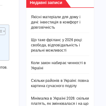
Недавні записи
Якісні матеріали для дому і
дачі: інвестиція в комфорт і
довговічність
Що таке фріланс у 2026 році:
свобода, відповідальність і
реальні можливості
Коли закон набирає чинності в
тов.
Україні
Скільки районів в Україні: повна
картина сучасного поділу
Мінімалка в Україні 2026: скільки
платять, як змінювалася і на що