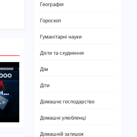
Географія
Гороскоп
Гуманітарні науки
Дієти та схуднення
Дім
Діти
пний
Домашнє господарство
ИР
у
Домашні улюбленці
Домашній затишок