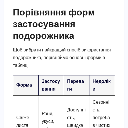
Порівняння форм
застосування
подорожника
Щоб вибрати найкращий спосіб використання
подорожника, порівняймо основні форми в
таблиці:
Застосу
Перева
Недолік
Форма
вання
ги
и
Сезонні
Доступні
сть,
Рани,
Свіже
сть,
потреба
укуси,
листя
швидка
в чистих