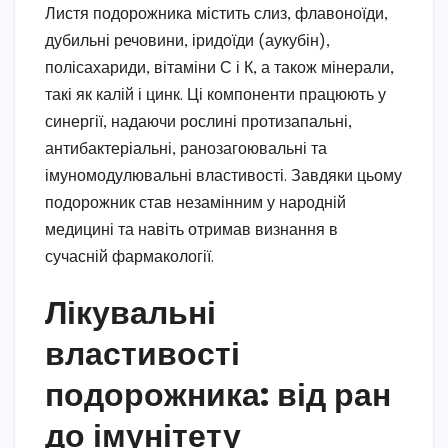
Листя подорожника містить слиз, флавоноїди,
дубильні речовини, іридоїди (аукубін),
полісахариди, вітаміни С і К, а також мінерали,
такі як калій і цинк. Ці компоненти працюють у
синергії, надаючи рослині протизапальні,
антибактеріальні, ранозагоювальні та
імуномодулювальні властивості. Завдяки цьому
подорожник став незамінним у народній
медицині та навіть отримав визнання в
сучасній фармакології.
Лікувальні
властивості
подорожника: від ран
до імунітету