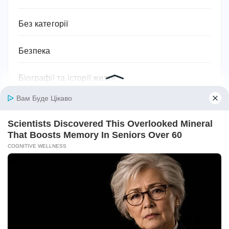
Без категорії
Безпека
Біографії та історії життя
Бодибілдинг
Будівництво та ремонт
Ванна кімната
Відносини
Відпочинок