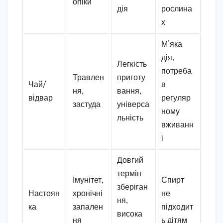
опіки
дія
рослина
х
М’яка
дія,
Легкість
потреба
Травлен
приготу
Чай/
в
ня,
вання,
відвар
регуляр
застуда
універса
ному
льність
вживанн
і
Довгий
термін
Імунітет,
Спирт
зберіган
Настоян
хронічні
не
ня,
ка
запален
підходит
висока
ня
ь дітям