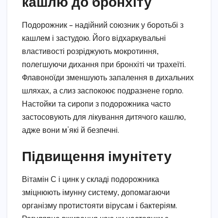
кашлю до бронхіту
Подорожник – надійний союзник у боротьбі з
кашлем і застудою. Його відхаркувальні
властивості розріджують мокротиння,
полегшуючи дихання при бронхіті чи трахеїті.
Флавоноїди зменшують запалення в дихальних
шляхах, а слиз заспокоює подразнене горло.
Настойки та сиропи з подорожника часто
застосовують для лікування дитячого кашлю,
адже вони м’які й безпечні.
Підвищення імунітету
Вітамін С і цинк у складі подорожника
зміцнюють імунну систему, допомагаючи
організму протистояти вірусам і бактеріям.