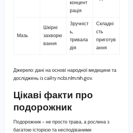
концент
рація
Зручніст
Складні
Шкірні
ь,
сть
Мазь
захворю
тривала
приготув
вання
дія
ання
Джерело: дані на основі народної медицини та
досліджень із сайту ncbi.nlm.nih.gov.
Цікаві факти про
подорожник
Подорожник – не просто трава, а рослина з
багатою історією та несподіваними