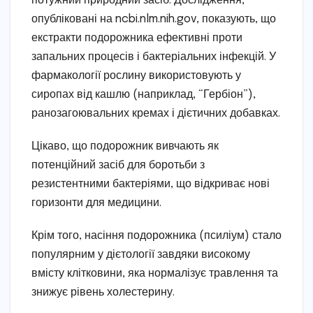
потужний природний засіб. Дослідження,
опубліковані на ncbi.nlm.nih.gov, показують, що
екстракти подорожника ефективні проти
запальних процесів і бактеріальних інфекцій. У
фармакології рослину використовують у
сиропах від кашлю (наприклад, “Гербіон”),
ранозагоювальних кремах і дієтичних добавках.
Цікаво, що подорожник вивчають як
потенційний засіб для боротьби з
резистентними бактеріями, що відкриває нові
горизонти для медицини.
Крім того, насіння подорожника (псиліум) стало
популярним у дієтології завдяки високому
вмісту клітковини, яка нормалізує травлення та
знижує рівень холестерину.