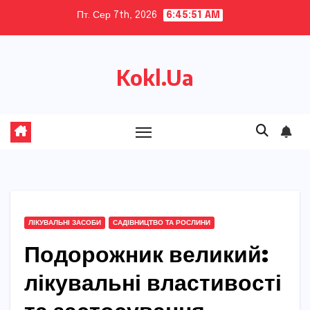
Skip
Пт. Сер 7th, 2026
6:45:53 AM
to
content
Kokl.Ua
ЛІКУВАЛЬНІ ЗАСОБИ
САДІВНИЦТВО ТА РОСЛИНИ
Подорожник великий:
лікувальні властивості