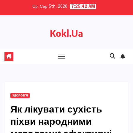
Skip
Ср. Сер 5th, 2026
7:25:43 AM
to
content
Kokl.Ua
ЗДОРОВ'Я
Як лікувати сухість
піхви народними