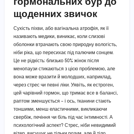
гормональних бур до
щоденних звичок
Сухість піхви, або вагінальна атрофія, як її
називають медики, виникає, коли слизові
оболонки втрачають свою природну вологість,
ніби ріка, що пересихає під палючим сонцем.
Це не рідкість: близько 50% жінок після
менопаузи стикаються з цією проблемою, але
вона може вразити й молодших, наприклад,
через стрес чи певні ліки. Уявіть, як естроген,
цей чарівний гормон, що тримає все в балансі,
раптом зменшується – і ось, тканини стають
тоншими, менш еластичними, викликаючи
свербіж, печіння чи біль під час інтимності. А
психологічний аспект? Стрес, ніби невидимий
вітер, висушує не тільки розум, але й тіло,