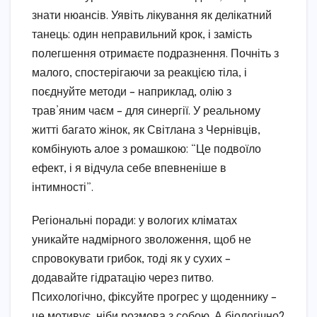
знати нюансів. Уявіть лікування як делікатний
танець: один неправильний крок, і замість
полегшення отримаєте подразнення. Почніть з
малого, спостерігаючи за реакцією тіла, і
поєднуйте методи – наприклад, олію з
трав’яним чаєм – для синергії. У реальному
житті багато жінок, як Світлана з Чернівців,
комбінують алое з ромашкою: “Це подвоїло
ефект, і я відчула себе впевненіше в
інтимності”.
Регіональні поради: у вологих кліматах
уникайте надмірного зволоження, щоб не
спровокувати грибок, тоді як у сухих –
додавайте гідратацію через питво.
Психологічно, фіксуйте прогрес у щоденнику –
це мотивує, ніби розмова з собою. А біологічно?