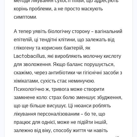
методи лікування сухості піхви, що адресують
корінь проблеми, а не просто маскують
симптоми.
А тепер уявіть біологічну сторону – вагінальний
епітелій, ці тендітні клітини, що залежать від
глікогену та корисних бактерій, як
Lactobacillus, які виробляють молочну кислоту
для зволоження. Якщо баланс порушується,
скажімо, через антибіотики чи гігієнічні засоби з
хімікатами, сухість стає неминучою.
Психологічно ж, тривога може створити
замкнене коло: страх болю зменшує збудження,
що ще більше висушує. Ці нюанси роблять
лікування персоналізованим – бо те, що
працює для однієї, може не підійти іншій,
залежно від віку, способу життя чи навіть