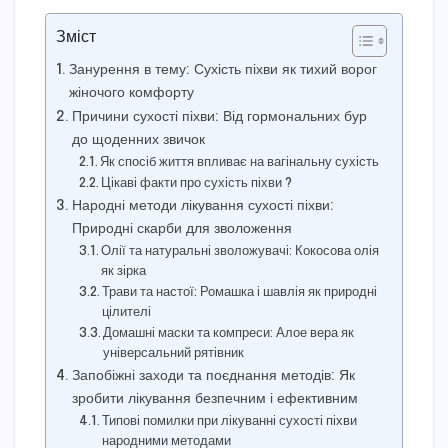
Зміст
Занурення в тему: Сухість піхви як тихий ворог
жіночого комфорту
Причини сухості піхви: Від гормональних бур
до щоденних звичок
Як спосіб життя впливає на вагінальну сухість
Цікаві факти про сухість піхви ?
Народні методи лікування сухості піхви:
Природні скарби для зволоження
Олії та натуральні зволожувачі: Кокосова олія
як зірка
Трави та настої: Ромашка і шавлія як природні
цілителі
Домашні маски та компреси: Алое вера як
універсальний рятівник
Запобіжні заходи та поєднання методів: Як
зробити лікування безпечним і ефективним
Типові помилки при лікуванні сухості піхви
народними методами