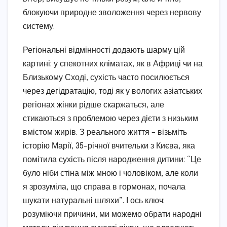
блокуючи природне зволоження через нервову
систему.
Регіональні відмінності додають шарму цій
картині: у спекотних кліматах, як в Африці чи на
Близькому Сході, сухість часто посилюється
через дегідратацію, тоді як у вологих азіатських
регіонах жінки рідше скаржаться, але
стикаються з проблемою через дієти з низьким
вмістом жирів. З реального життя – візьміть
історію Марії, 35-річної вчительки з Києва, яка
помітила сухість після народження дитини: “Це
було ніби стіна між мною і чоловіком, але коли
я зрозуміла, що справа в гормонах, почала
шукати натуральні шляхи”. І ось ключ:
розуміючи причини, ми можемо обрати народні