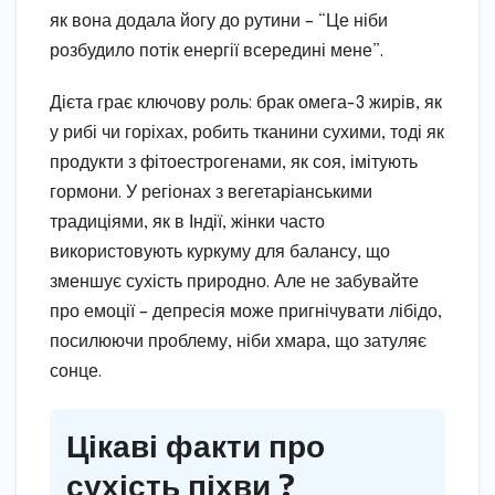
як вона додала йогу до рутини – “Це ніби
розбудило потік енергії всередині мене”.
Дієта грає ключову роль: брак омега-3 жирів, як
у рибі чи горіхах, робить тканини сухими, тоді як
продукти з фітоестрогенами, як соя, імітують
гормони. У регіонах з вегетаріанськими
традиціями, як в Індії, жінки часто
використовують куркуму для балансу, що
зменшує сухість природно. Але не забувайте
про емоції – депресія може пригнічувати лібідо,
посилюючи проблему, ніби хмара, що затуляє
сонце.
Цікаві факти про
сухість піхви ?