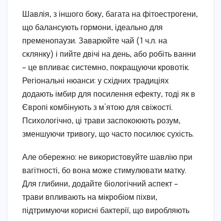
Шавлія, з іншого боку, багата на фітоестрогени,
що балансують гормони, ідеально для
пременопаузи. Заварюйте чай (1 ч.л. на
склянку) і пийте двічі на день, або робіть ванни
– це впливає системно, покращуючи кровотік.
Регіональні нюанси: у східних традиціях
додають імбир для посилення ефекту, тоді як в
Європі комбінують з м’ятою для свіжості.
Психологічно, ці трави заспокоюють розум,
зменшуючи тривогу, що часто посилює сухість.
Але обережно: не використовуйте шавлію при
вагітності, бо вона може стимулювати матку.
Для глибини, додайте біологічний аспект –
трави впливають на мікробіом піхви,
підтримуючи корисні бактерії, що виробляють