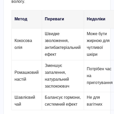
вологу.
Метод
Переваги
Недоліки
Швидке
Може бути
Кокосова
зволоження,
жирною для
олія
антибактеріальний
чутливої
ефект
шкіри
Зменшує
Потрібен час
Ромашковий
запалення,
на
настій
натуральний
приготування
заспокоювач
Шавлієвий
Балансує гормони,
Не для
чай
системний ефект
вагітних