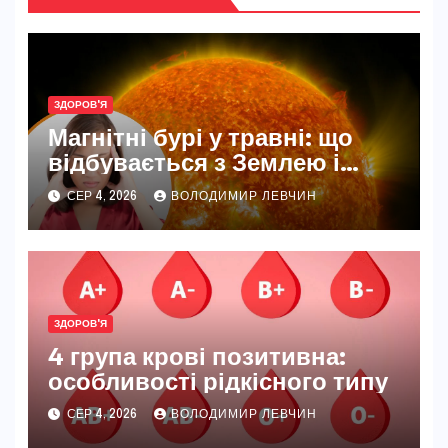
ЗДОРОВ'Я
Магнітні бурі у травні: що
відбувається з Землею і
нашим самопочуттям
СЕР 4, 2026
ВОЛОДИМИР ЛЕВЧИН
ЗДОРОВ'Я
4 група крові позитивна:
особливості рідкісного типу
СЕР 4, 2026
ВОЛОДИМИР ЛЕВЧИН