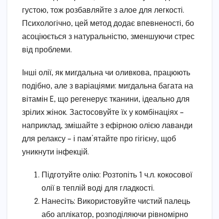
густою, тож розбавляйте з алое для легкості.
Психологічно, цей метод додає впевненості, бо
асоціюється з натуральністю, зменшуючи стрес
від проблеми.
Інші олії, як мигдальна чи оливкова, працюють
подібно, але з варіаціями: мигдальна багата на
вітамін E, що регенерує тканини, ідеально для
зрілих жінок. Застосовуйте їх у комбінаціях –
наприклад, змішайте з ефірною олією лаванди
для релаксу – і пам’ятайте про гігієну, щоб
уникнути інфекцій.
Підготуйте олію: Розтопіть 1 ч.л. кокосової
олії в теплій воді для гладкості.
Нанесіть: Використовуйте чистий палець
або аплікатор, розподіляючи рівномірно