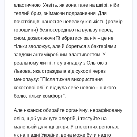
еластичною. Уявіть, як вона тане на шкірі, ніби
теплий бриз, знімаючи подразнення. Для
початківців: наносьте невелику кількість (розмір
горошини) безпосередньо на вульву перед
сном, дозволяючи їй вбратися за ніч – це не
тільки зволожує, але й бореться з бактеріями
завдяки антимікробним властивостям. У
реальному житті, як у випадку з Ольгою з
Львова, яка страждала від сухості через
менопаузу: “Після тижня використання
кокосової олії я відчула себе новою – ніякого
болю, тільки комфорт”.
Але нюанси: обирайте органічну, нерафіновану
олію, щоб уникнути алергій, і тестуйте на
маленькій ділянці шкіри. У спекотних регіонах,
як на півдні України, вона може бути надто