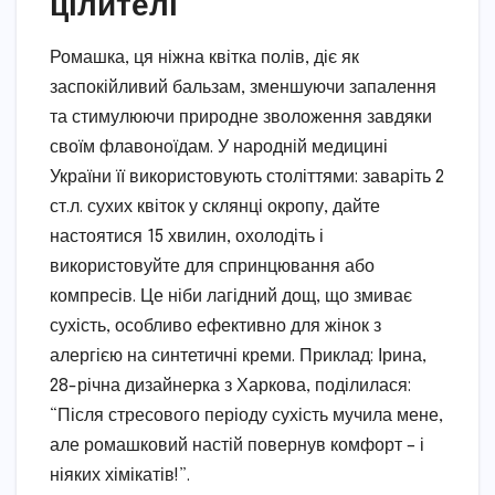
цілителі
Ромашка, ця ніжна квітка полів, діє як
заспокійливий бальзам, зменшуючи запалення
та стимулюючи природне зволоження завдяки
своїм флавоноїдам. У народній медицині
України її використовують століттями: заваріть 2
ст.л. сухих квіток у склянці окропу, дайте
настоятися 15 хвилин, охолодіть і
використовуйте для спринцювання або
компресів. Це ніби лагідний дощ, що змиває
сухість, особливо ефективно для жінок з
алергією на синтетичні креми. Приклад: Ірина,
28-річна дизайнерка з Харкова, поділилася:
“Після стресового періоду сухість мучила мене,
але ромашковий настій повернув комфорт – і
ніяких хімікатів!”.