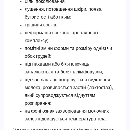
біль, поколювання;
лущення, потовщення шкіри, поява
бугристості або плям;
тріщини сосків;
деформація сосково-ареолярного
комплексу;
помітні зміни форми та розміру однієї чи
обох грудей;
під пахвами або біля ключиць
запалюються та болять лімфовузли;
під час лактації погіршується виділення
молока, розвивається застій (лактостаз),
який супроводжується відчуттям
розпирання;
на фоні ознак захворювання молочних
залоз підвищується температура тіла.