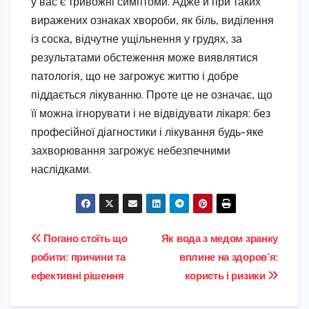
у вас є тривожні симптоми. Адже й при таких
виражених ознаках хвороби, як біль, виділення
із соска, відчутне ущільнення у грудях, за
результатами обстеження може виявлятися
патологія, що не загрожує життю і добре
піддається лікуванню. Проте це не означає, що
її можна ігнорувати і не відвідувати лікаря: без
професійної діагностики і лікування будь-яке
захворювання загрожує небезпечними
наслідками.
Навігація
Погано стоїть що
Як вода з медом зранку
робити: причини та
вплине на здоров’я:
записів
ефективні рішення
користь і ризики