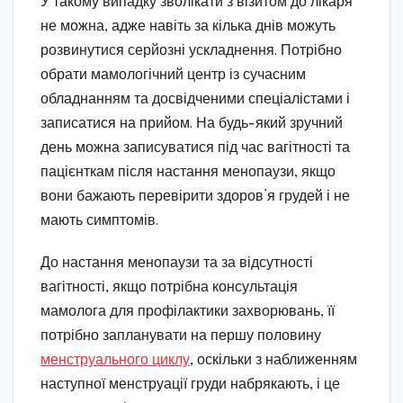
У такому випадку зволікати з візитом до лікаря
не можна, адже навіть за кілька днів можуть
розвинутися серйозні ускладнення. Потрібно
обрати мамологічний центр із сучасним
обладнанням та досвідченими спеціалістами і
записатися на прийом. На будь-який зручний
день можна записуватися під час вагітності та
пацієнткам після настання менопаузи, якщо
вони бажають перевірити здоров’я грудей і не
мають симптомів.
До настання менопаузи та за відсутності
вагітності, якщо потрібна консультація
мамолога для профілактики захворювань, її
потрібно запланувати на першу половину
менструального циклу
, оскільки з наближенням
наступної менструації груди набрякають, і це