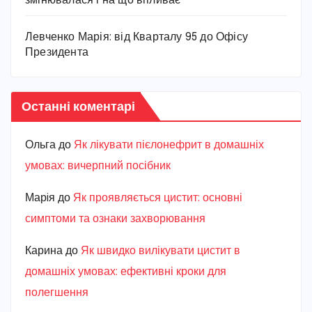
змінювалася і на що впливає
Левченко Марія: від Кварталу 95 до Офісу
Президента
Останні коментарі
Ольга
до
Як лікувати пієлонефрит в домашніх
умовах: вичерпний посібник
Марiя
до
Як проявляється цистит: основні
симптоми та ознаки захворювання
Карина
до
Як швидко вилікувати цистит в
домашніх умовах: ефективні кроки для
полегшення