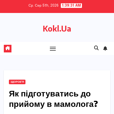
Skip
Ср. Сер 5th, 2026
1:39:32 AM
to
content
Kokl.Ua
ЗДОРОВ'Я
Як підготуватись до
прийому в мамолога?