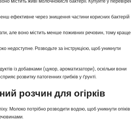
воно містить живі молочнокислі бактерії. Купуйте у перевіре
 менш ефективне через знищення частини корисних бактерій 
ати, але воно містить менше поживних речовин, тому краще
око недоступне. Розводьте за інструкцією, щоб уникнути
уктів із добавками (цукор, ароматизатори), оскільки вони
прияє розвитку патогенних грибків у ґрунті.
ний розчин для огірків
іху. Молоко потрібно розводити водою, щоб уникнути опіків
ечовинами.