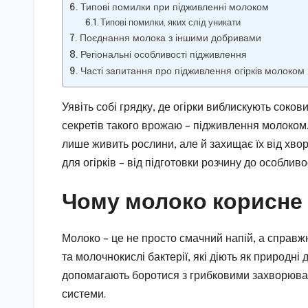
Типові помилки при підживленні молоком
Типові помилки, яких слід уникати
Поєднання молока з іншими добривами
Регіональні особливості підживлення
Часті запитання про підживлення огірків молоком
Уявіть собі грядку, де огірки виблискують соко
секретів такого врожаю – підживлення молоком.
лише живить рослини, але й захищає їх від хвор
для огірків – від підготовки розчину до особлив
Чому молоко корисне 
Молоко – це не просто смачний напій, а справжн
та молочнокислі бактерії, які діють як природні
допомагають боротися з грибковими захворюван
системи.