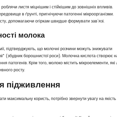
, роблячи листя міцнішим і стійкішим до зовнішніх впливів.
редовище в ґрунті, пригнічуючи патогенні мікроорганізми.
осту, допомагаючи огіркам швидше формувати зав’язі.
ності молока
мії, підтверджують, що молочні розчини можуть знижувати
hii* (збудник борошнистої роси). Молочна кислота створює н
ня патогенів. Крім того, молоко містить мікроелементи, які 
ивного росту.
я підживлення
ати максимальну користь, потрібно звернути увагу на якість 