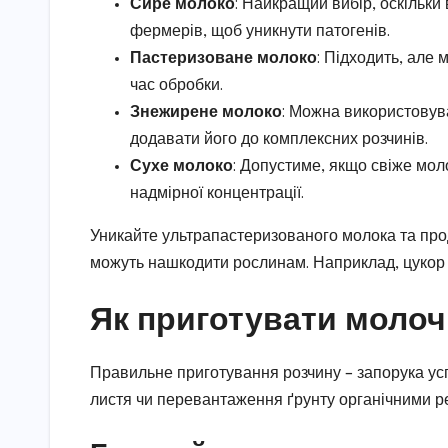
Сире молоко
: Найкращий вибір, оскільки 
фермерів, щоб уникнути патогенів.
Пастеризоване молоко
: Підходить, але
час обробки.
Знежирене молоко
: Можна використовув
додавати його до комплексних розчинів.
Сухе молоко
: Допустиме, якщо свіже мол
надмірної концентрації.
Уникайте ультрапастеризованого молока та прод
можуть нашкодити рослинам. Наприклад, цукор с
Як приготувати молоч
Правильне приготування розчину – запорука усп
листя чи перевантаження ґрунту органічними р