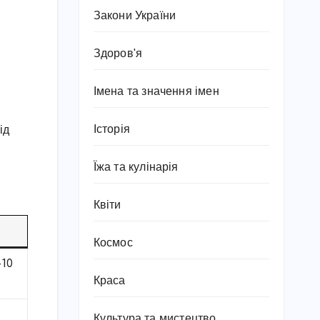
Закони України
Здоров'я
Імена та значення імен
Історія
ід
Їжа та кулінарія
Квіти
Космос
–10
Краса
Культура та мистецтво