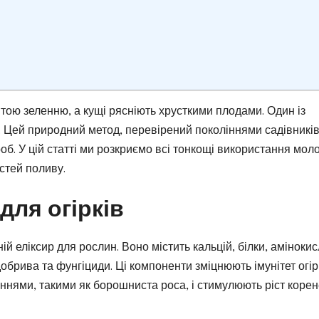
витою зеленню, а кущі рясніють хрусткими плодами. Один із
 Цей природний метод, перевірений поколіннями садівників
об. У цій статті ми розкриємо всі тонкощі використання мол
остей поливу.
для огірків
ій еліксир для рослин. Воно містить кальцій, білки, аміноки
 добрива та фунгіциди. Ці компоненти зміцнюють імунітет огір
нями, такими як борошниста роса, і стимулюють ріст корен