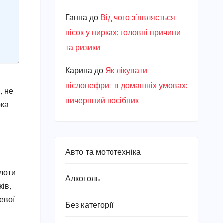
Ганна
до
Від чого з’являється
пісок у нирках: головні причини
та ризики
Карина
до
Як лікувати
пієлонефрит в домашніх умовах:
, не
вичерпний посібник
ока
Авто та мототехніка
слоти
Алкоголь
ків,
евої
Без категорії