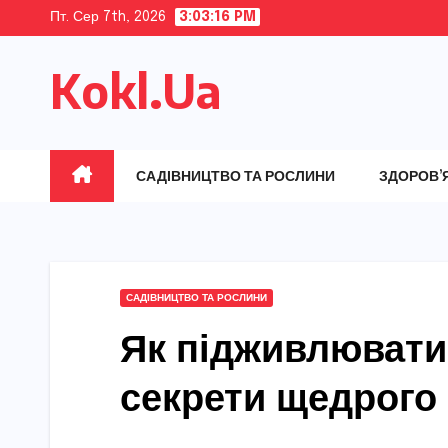
Skip
Пт. Сер 7th, 2026
3:03:17 PM
to
Kokl.Ua
content
САДІВНИЦТВО ТА РОСЛИНИ
ЗДОРОВ’
САДІВНИЦТВО ТА РОСЛИНИ
Як підживлювати
секрети щедрого