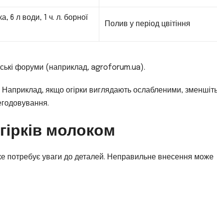
а, 6 л води, 1 ч. л. борної
Полив у період цвітіння
ські форуми (наприклад, agroforum.ua).
. Наприклад, якщо огірки виглядають ослабленими, зменшіт
егодовування.
гірків молоком
яке потребує уваги до деталей. Неправильне внесення може