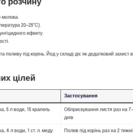
о розчину
о молока.
пература 20–25°C).
унгіцидного ефекту.
сті.
 поливу під корінь. Йод у складі діє як додатковий захист в
них цілей
Застосування
ка, 5 л води, 15 крапель
Обприскування листя раз на 7
днів
а, 4 л води, 1 ст. л. меду
Полив під корінь раз на 2 тижні