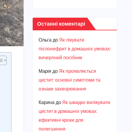
Останні коментарі
Ольга
до
Як лікувати
пієлонефрит в домашніх умовах:
вичерпний посібник
Марiя
до
Як проявляється
цистит: основні симптоми та
ознаки захворювання
Карина
до
Як швидко вилікувати
цистит в домашніх умовах:
ефективні кроки для
полегшення