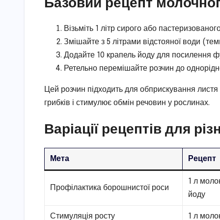
Базовий рецепт молочног
Візьміть 1 літр сирого або пастеризованог
Змішайте з 5 літрами відстояної води (тем
Додайте 10 крапель йоду для посилення ф
Ретельно перемішайте розчин до однорідно
Цей розчин підходить для обприскування листя та
грибків і стимулює обмін речовин у рослинах.
Варіації рецептів для різ
Мета
Рецепт
1 л моло
Профілактика борошнистої роси
йоду
Стимуляція росту
1 л молок