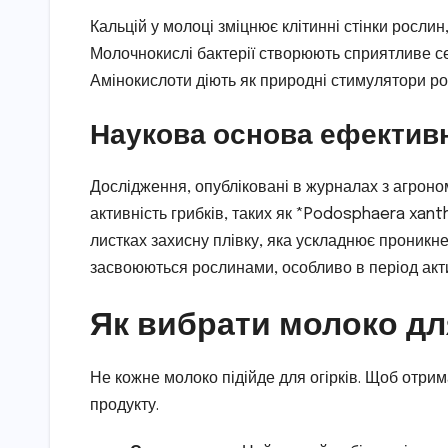
Кальцій у молоці зміцнює клітинні стінки рослин
Молочнокислі бактерії створюють сприятливе се
Амінокислоти діють як природні стимулятори р
Наукова основа ефектив
Дослідження, опубліковані в журналах з агроно
активність грибків, таких як *Podosphaera xant
листках захисну плівку, яка ускладнює проникнен
засвоюються рослинами, особливо в період акт
Як вибрати молоко дл
Не кожне молоко підійде для огірків. Щоб отрим
продукту.