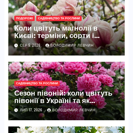
ПОДОРОЖІ
САДІВНИЦТВО ТА РОСЛИНИ
Коли цвітуть магнолії в
Києві: терміни, сорти і
найкращі місця
СЕР 5, 2026
ВОЛОДИМИР ЛЕВЧИН
САДІВНИЦТВО ТА РОСЛИНИ
Сезон півоній: коли цвітуть
півонії в Україні та як
розкрити їхню повну красу
ЛИП 17, 2026
ВОЛОДИМИР ЛЕВЧИН