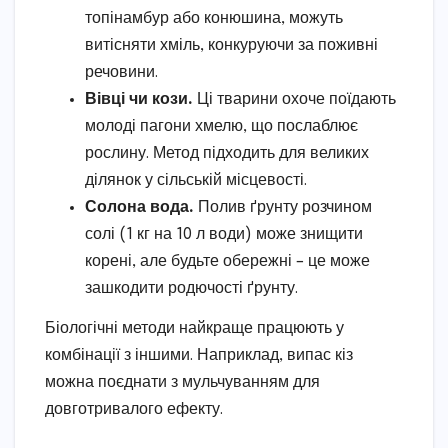
топінамбур або конюшина, можуть
витісняти хміль, конкуруючи за поживні
речовини.
Вівці чи кози.
Ці тварини охоче поїдають
молоді пагони хмелю, що послаблює
рослину. Метод підходить для великих
ділянок у сільській місцевості.
Солона вода.
Полив ґрунту розчином
солі (1 кг на 10 л води) може знищити
корені, але будьте обережні – це може
зашкодити родючості ґрунту.
Біологічні методи найкраще працюють у
комбінації з іншими. Наприклад, випас кіз
можна поєднати з мульчуванням для
довготривалого ефекту.