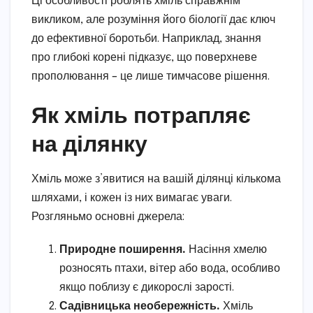
Ці особливості роблять хміль справжнім
викликом, але розуміння його біології дає ключ
до ефективної боротьби. Наприклад, знання
про глибокі корені підказує, що поверхневе
прополювання – це лише тимчасове рішення.
Як хміль потрапляє
на ділянку
Хміль може з’явитися на вашій ділянці кількома
шляхами, і кожен із них вимагає уваги.
Розгляньмо основні джерела:
Природне поширення.
Насіння хмелю
розносять птахи, вітер або вода, особливо
якщо поблизу є дикорослі зарості.
Садівницька необережність.
Хміль