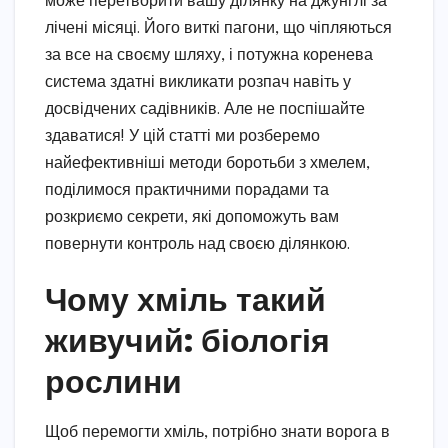
може перетворити вашу ділянку на джунглі за
лічені місяці. Його виткі пагони, що чіпляються
за все на своєму шляху, і потужна коренева
система здатні викликати розпач навіть у
досвідчених садівників. Але не поспішайте
здаватися! У цій статті ми розберемо
найефективніші методи боротьби з хмелем,
поділимося практичними порадами та
розкриємо секрети, які допоможуть вам
повернути контроль над своєю ділянкою.
Чому хміль такий
живучий: біологія
рослини
Щоб перемогти хміль, потрібно знати ворога в