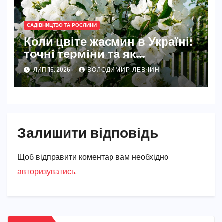
САДІВНИЦТВО ТА РОСЛИНИ
Коли цвіте жасмин в Україні:
точні терміни та як
забезпечити рясне цвітіння
ЛИП 16, 2026
ВОЛОДИМИР ЛЕВЧИН
Залишити відповідь
Щоб відправити коментар вам необхідно
авторизуватись
.