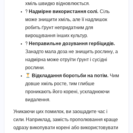
хміль швидко відновлюється.
?
Надмірне використання солі.
Сіль
може знищити хміль, але її надлишок
робить ґрунт непридатним для
вирощування інших культур.
?
Неправильне дозування гербіцидів.
Занадто мала доза не знищить рослину, а
надмірна може отруїти ґрунт і сусідні
рослини.
Відкладання боротьби на потім.
Чим
довше хміль росте, тим глибше
проникають його корені, ускладнюючи
видалення.
Уникаючи цих помилок, ви заощадите час і
сили. Наприклад, замість прополювання краще
одразу викопувати корені або використовувати