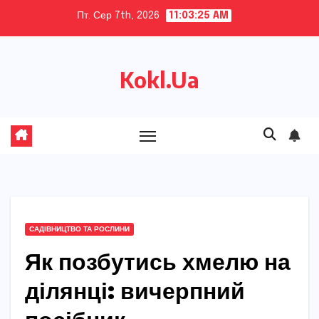
Skip
Пт. Сер 7th, 2026
11:03:26 AM
to
content
Kokl.Ua
САДІВНИЦТВО ТА РОСЛИНИ
Як позбутись хмелю на
ділянці: вичерпний