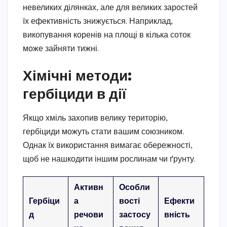
невеликих ділянках, але для великих заростей
їх ефективність знижується. Наприклад,
викопування коренів на площі в кілька соток
може зайняти тижні.
Хімічні методи:
гербіциди в дії
Якщо хміль захопив велику територію,
гербіциди можуть стати вашим союзником.
Однак їх використання вимагає обережності,
щоб не нашкодити іншим рослинам чи ґрунту.
Активн
Особли
Гербіци
а
вості
Ефекти
д
речови
застосу
вність