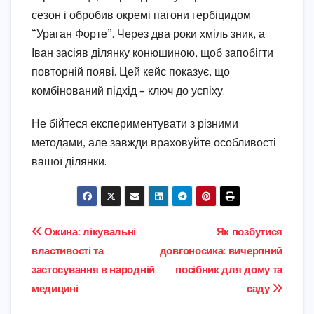
сезон і обробив окремі пагони гербіцидом
“Ураган Форте”. Через два роки хміль зник, а
Іван засіяв ділянку конюшиною, щоб запобігти
повторній появі. Цей кейс показує, що
комбінований підхід – ключ до успіху.
Не бійтеся експериментувати з різними
методами, але завжди враховуйте особливості
вашої ділянки.
Навігація
Ожина: лікувальні
Як позбутися
властивості та
довгоносика: вичерпний
записів
застосування в народній
посібник для дому та
медицині
саду