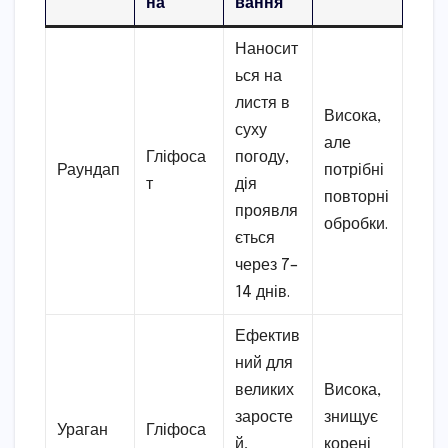
на
вання
Наносит
ься на
листя в
Висока,
суху
але
Гліфоса
погоду,
Раундап
потрібні
т
дія
повторні
проявля
обробки.
ється
через 7–
14 днів.
Ефектив
ний для
великих
Висока,
заросте
знищує
Ураган
Гліфоса
й,
корені