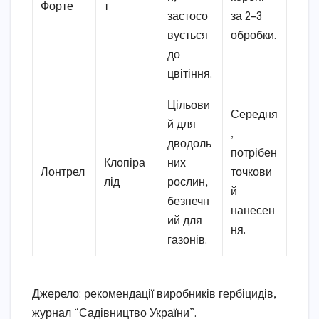
Форте
т
застосо
за 2–3
вується
обробки.
до
цвітіння.
Цільови
Середня
й для
,
дводоль
потрібен
Клопіра
них
Лонтрел
точкови
лід
рослин,
й
безпечн
нанесен
ий для
ня.
газонів.
Джерело: рекомендації виробників гербіцидів,
журнал “Садівництво України”.