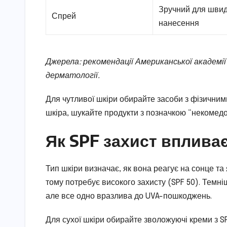
Зручний для швид
Спрей
нанесення
Джерела: рекомендації Американської академі
дерматології.
Для чутливої шкіри обирайте засоби з фізичними
шкіра, шукайте продукти з позначкою “некомедо
Як SPF захист впливає
Тип шкіри визначає, як вона реагує на сонце та 
тому потребує високого захисту (SPF 50). Темні
але все одно вразлива до UVA-пошкоджень.
Для сухої шкіри обирайте зволожуючі креми з SP