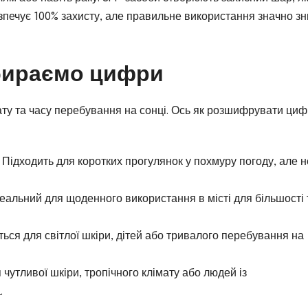
езпечує 100% захисту, але правильне використання значно з
збираємо цифри
мату та часу перебування на сонці. Ось як розшифрувати циф
Підходить для коротких прогулянок у похмуру погоду, але н
еальний для щоденного використання в місті для більшості 
ься для світлої шкіри, дітей або тривалого перебування на
чутливої шкіри, тропічного клімату або людей із
.