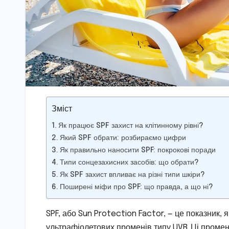
Зміст
Як працює SPF захист на клітинному рівні?
Який SPF обрати: розбираємо цифри
Як правильно наносити SPF: покрокові поради
Типи сонцезахисних засобів: що обрати?
Як SPF захист впливає на різні типи шкіри?
Поширені міфи про SPF: що правда, а що ні?
SPF, або Sun Protection Factor, — це показник, 
ультрафіолетових променів типу UVB. Ці промен