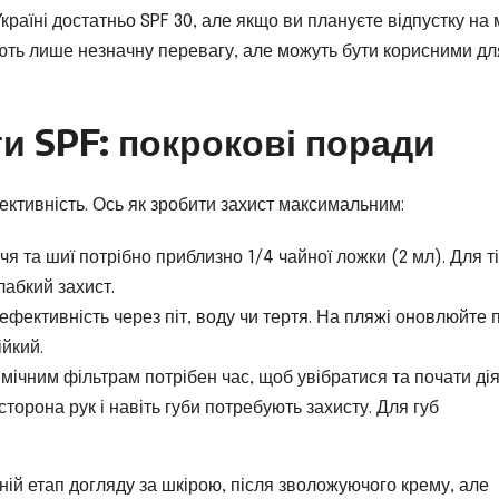
раїні достатньо SPF 30, але якщо ви плануєте відпустку на 
дають лише незначну перевагу, але можуть бути корисними дл
и SPF: покрокові поради
ктивність. Ось як зробити захист максимальним:
я та шиї потрібно приблизно 1/4 чайної ложки (2 мл). Для т
лабкий захист.
ефективність через піт, воду чи тертя. На пляжі оновлюйте 
ійкий.
мічним фільтрам потрібен час, щоб увібратися та почати дія
торона рук і навіть губи потребують захисту. Для губ
ній етап догляду за шкірою, після зволожуючого крему, але