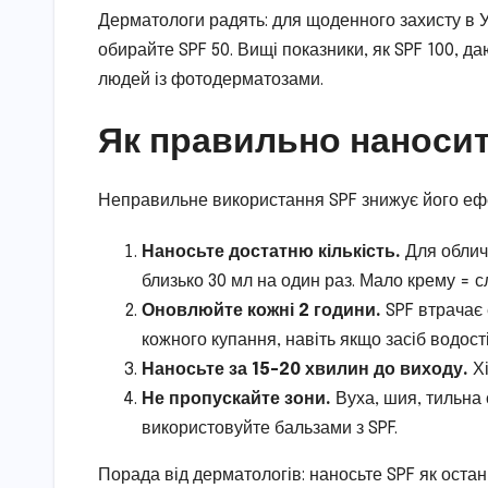
Дерматологи радять: для щоденного захисту в Ук
обирайте SPF 50. Вищі показники, як SPF 100, 
людей із фотодерматозами.
Як правильно наносит
Неправильне використання SPF знижує його ефе
Наносьте достатню кількість.
Для обличч
близько 30 мл на один раз. Мало крему = с
Оновлюйте кожні 2 години.
SPF втрачає 
кожного купання, навіть якщо засіб водост
Наносьте за 15-20 хвилин до виходу.
Хі
Не пропускайте зони.
Вуха, шия, тильна с
використовуйте бальзами з SPF.
Порада від дерматологів: наносьте SPF як остан