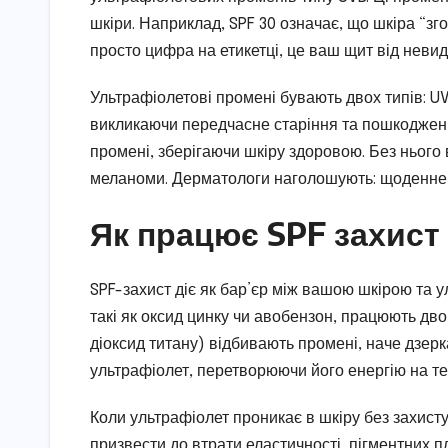
шкіри. Наприклад, SPF 30 означає, що шкіра “згор
просто цифра на етикетці, це ваш щит від невид
Ультрафіолетові промені бувають двох типів: UV
викликаючи передчасне старіння та пошкоджен
промені, зберігаючи шкіру здоровою. Без нього 
меланоми. Дерматологи наголошують: щоденне в
Як працює SPF захист 
SPF-захист діє як бар’єр між вашою шкірою та 
такі як оксид цинку чи авобензон, працюють дво
діоксид титану) відбивають промені, наче дзерк
ультрафіолет, перетворюючи його енергію на те
Коли ультрафіолет проникає в шкіру без захисту
призвести до втрати еластичності, пігментних 