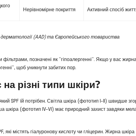
кого
Нерівномірне покриття
Активний спосіб житт
ї дерматології (AAD) та Європейського товариства
 фільтрами, позначені як “гіпоалергенні”. Якщо у вас жирн
генні”, щоб уникнути забитих пор.
 на різні типи шкіри?
який SPF їй потрібен. Світла шкіра (фототип I-II) швидше зго
ша шкіра (фототип IV-VI) має природний захист завдяки мела
F, які містять гіалуронову кислоту чи гліцерин. Жирна шкіра