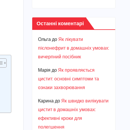
Останні коментарі
Ольга
до
Як лікувати
пієлонефрит в домашніх умовах:
вичерпний посібник
Марiя
до
Як проявляється
цистит: основні симптоми та
ознаки захворювання
Карина
до
Як швидко вилікувати
цистит в домашніх умовах:
ефективні кроки для
полегшення