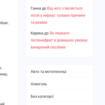
Ганна
до
Від чого з’являється
пісок у нирках: головні причини
та ризики
ибше,
Карина
до
Як лікувати
пієлонефрит в домашніх умовах:
вичерпний посібник
х,
Авто та мототехніка
инку,
Алкоголь
Без категорії
кий