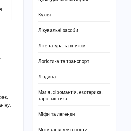
я
Кухня
Лікувальні засоби
Література та книжки
а
Логістика та транспорт
Людина
Магія, хіромантія, езотерика,
рає,
таро, містика
ніну,
Міфи та легенди
Мотивація для спорту