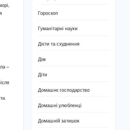
морі,
Гороскоп
я
Гуманітарні науки
Дієти та схуднення
Дім
іла —
Діти
після
Домашнє господарство
ти.
Домашні улюбленці
Домашній затишок