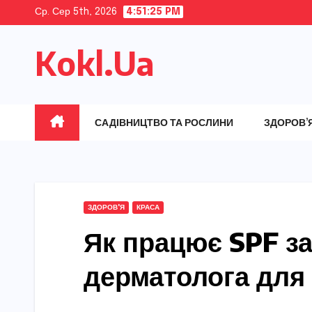
Skip
Ср. Сер 5th, 2026
4:51:26 PM
to
Kokl.Ua
content
САДІВНИЦТВО ТА РОСЛИНИ
ЗДОРОВ’
ЗДОРОВ'Я
КРАСА
Як працює SPF за
дерматолога для 