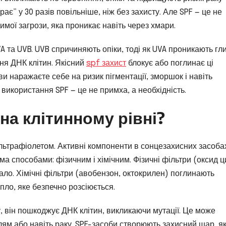
ає” у 30 разів повільніше, ніж без захисту. Але SPF — це не
имої загрози, яка проникає навіть через хмари.
A та UVB. UVB спричиняють опіки, тоді як UVA проникають гл
ня ДНК клітин. Якісний
spf захист
блокує або поглинає ці
ви наражаєте себе на ризик пігментації, зморшок і навіть
икористання SPF — це не примха, а необхідність.
на клітинному рівні?
ультрафіолетом. Активні компоненти в сонцезахисних засоба
ма способами: фізичним і хімічним. Фізичні фільтри (оксид ц
ало. Хімічні фільтри (авобензон, октокрилен) поглинають
пло, яке безпечно розсіюється.
, він пошкоджує ДНК клітин, викликаючи мутації. Це може
плям або навіть раку. SPF-засоби створюють захисний шар, я