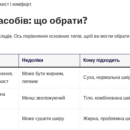
хист і комфорт.
асобів: що обрати?
кладів. Ось порівняння основних типів, щоб ви могли обрати
Недоліки
Кому підходить
ження,
Може бути жирним,
Суха, нормальна шкі
хист
липким
 на
Менш зволожуючий
Тіло, комбінована шк
е
Може сушити шкіру
Жирна, проблемна ш