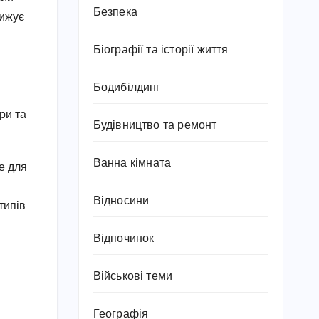
Безпека
нижує
Біографії та історії життя
Бодибілдинг
ри та
Будівництво та ремонт
Ванна кімната
е для
Відносини
типів
Відпочинок
Військові теми
Географія