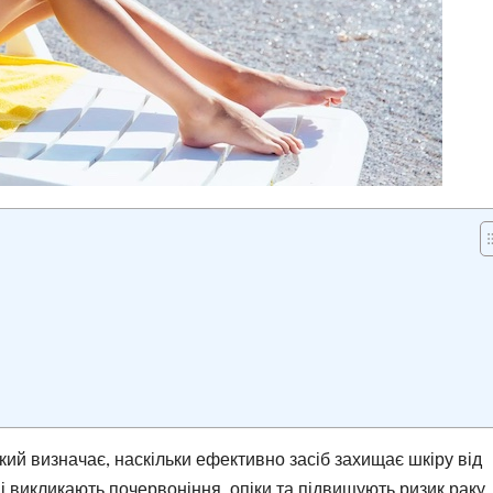
який визначає, наскільки ефективно засіб захищає шкіру від
і викликають почервоніння, опіки та підвищують ризик раку