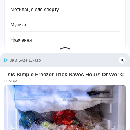
Мотивація для спорту
Музика
Навчання
Напої
Наука та природа
Новини
Одяг, взуття, аксесуари та мода
Освіта