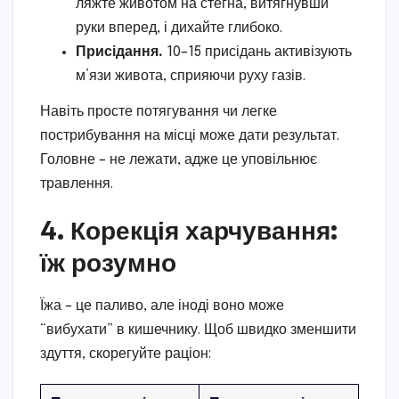
ляжте животом на стегна, витягнувши
руки вперед, і дихайте глибоко.
Присідання.
10–15 присідань активізують
м’язи живота, сприяючи руху газів.
Навіть просте потягування чи легке
пострибування на місці може дати результат.
Головне – не лежати, адже це уповільнює
травлення.
4. Корекція харчування:
їж розумно
Їжа – це паливо, але іноді воно може
“вибухати” в кишечнику. Щоб швидко зменшити
здуття, скорегуйте раціон: