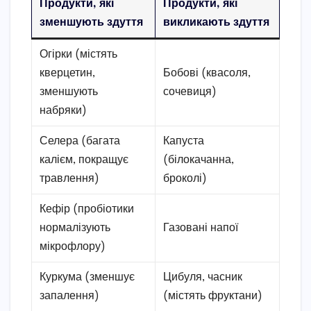
Продукти, які
Продукти, які
зменшують здуття
викликають здуття
Огірки (містять
кверцетин,
Бобові (квасоля,
зменшують
сочевиця)
набряки)
Селера (багата
Капуста
калієм, покращує
(білокачанна,
травлення)
броколі)
Кефір (пробіотики
нормалізують
Газовані напої
мікрофлору)
Куркума (зменшує
Цибуля, часник
запалення)
(містять фруктани)