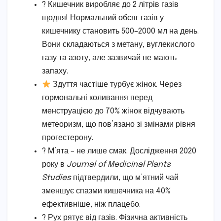
? Кишечник виробляє до 2 літрів газів
щодня! Нормальний обсяг газів у
кишечнику становить 500–2000 мл на день.
Вони складаються з метану, вуглекислого
газу та азоту, але зазвичай не мають
запаху.
Здуття частіше турбує жінок. Через
гормональні коливання перед
менструацією до 70% жінок відчувають
метеоризм, що пов’язано зі змінами рівня
прогестерону.
? М’ята – не лише смак. Дослідження 2020
року в
Journal of Medicinal Plants
Studies
підтвердили, що м’ятний чай
зменшує спазми кишечника на 40%
ефективніше, ніж плацебо.
? Рух рятує від газів. Фізична активність