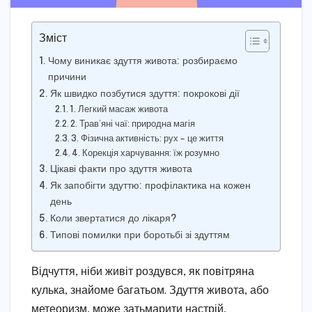
Зміст
Чому виникає здуття живота: розбираємо
причини
Як швидко позбутися здуття: покрокові дії
1. Легкий масаж живота
2. Трав’яні чаї: природна магія
3. Фізична активність: рух – це життя
4. Корекція харчування: їж розумно
Цікаві факти про здуття живота
Як запобігти здуттю: профілактика на кожен
день
Коли звертатися до лікаря?
Типові помилки при боротьбі зі здуттям
Відчуття, ніби живіт роздувся, як повітряна
кулька, знайоме багатьом. Здуття живота, або
метеоризм, може затьмарити настрій,