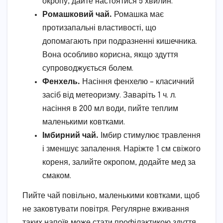
окропу, дайте настоятися 5 хвилин.
Ромашковий чай.
Ромашка має
протизапальні властивості, що
допомагають при подразненні кишечника.
Вона особливо корисна, якщо здуття
супроводжується болем.
Фенхель.
Насіння фенхелю – класичний
засіб від метеоризму. Заваріть 1 ч. л.
насіння в 200 мл води, пийте теплим
маленькими ковтками.
Імбирний чай.
Імбир стимулює травлення
і зменшує запалення. Наріжте 1 см свіжого
кореня, залийте окропом, додайте мед за
смаком.
Пийте чай повільно, маленькими ковтками, щоб
не заковтувати повітря. Регулярне вживання
таких напоїв може стати профілактикою здуття.