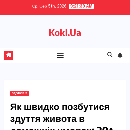
Skip
Ср. Сер 5th, 2026
9:21:40 AM
to
content
Kokl.Ua
ЗДОРОВ'Я
Як швидко позбутися
здуття живота в