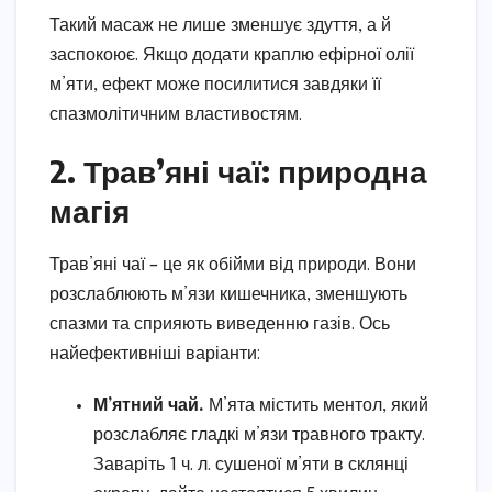
Такий масаж не лише зменшує здуття, а й
заспокоює. Якщо додати краплю ефірної олії
м’яти, ефект може посилитися завдяки її
спазмолітичним властивостям.
2. Трав’яні чаї: природна
магія
Трав’яні чаї – це як обійми від природи. Вони
розслаблюють м’язи кишечника, зменшують
спазми та сприяють виведенню газів. Ось
найефективніші варіанти:
М’ятний чай.
М’ята містить ментол, який
розслабляє гладкі м’язи травного тракту.
Заваріть 1 ч. л. сушеної м’яти в склянці