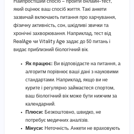
Найпростіший спосіб — пройти онлайн-тест,
який оцінює ваш спосіб життя. Такі анкети
зазвичай включають питання про харчування,
фізичну активність, сон, шкідливі звички та
хронічні захворювання. Наприклад, тест від
RealAge чи Vitality Age задає до 50 питань і
видає приблизний біологічний вік.
Як працює:
Ви відповідаєте на питання, а
алгоритм порівнює ваші дані з науковими
стандартами. Наприклад, якщо ви не
курите і регулярно займаєтеся спортом,
ваш біологічний вік може бути нижчим за
календарний.
Плюси:
Безкоштовно, швидко, не
потребує медичних аналізів.
Мінуси:
Неточність. Анкети не враховують