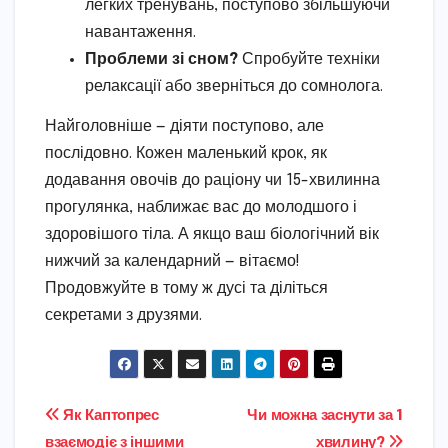
легких тренувань, поступово збільшуючи
навантаження.
Проблеми зі сном?
Спробуйте техніки
релаксації або зверніться до сомнолога.
Найголовніше — діяти поступово, але
послідовно. Кожен маленький крок, як
додавання овочів до раціону чи 15-хвилинна
прогулянка, наближає вас до молодшого і
здоровішого тіла. А якщо ваш біологічний вік
нижчий за календарний — вітаємо!
Продовжуйте в тому ж дусі та діліться
секретами з друзями.
Навігація
Як Каптопрес
Чи можна заснути за 1
взаємодіє з іншими
хвилину?