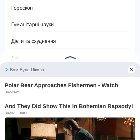
Гороскоп
Гуманітарні науки
Дієти та схуднення
Дім
Діти
Домашнє господарство
Домашні улюбленці
Домашній затишок