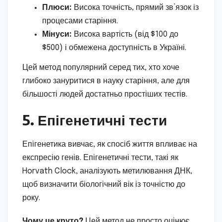
Плюси:
Висока точність, прямий зв’язок із
процесами старіння.
Мінуси:
Висока вартість (від $100 до
$500) і обмежена доступність в Україні.
Цей метод популярний серед тих, хто хоче
глибоко зануритися в науку старіння, але для
більшості людей достатньо простіших тестів.
5. Епігенетичні тести
Епігенетика вивчає, як спосіб життя впливає на
експресію генів. Епігенетичні тести, такі як
Horvath Clock, аналізують метилювання ДНК,
щоб визначити біологічний вік із точністю до
року.
Чому це круто?
Цей метод не просто оцінює