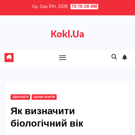
Skip
Ср. Сер 5th, 2026
10:16:40 AM
to
content
Kokl.Ua
ЗДОРОВ'Я
ЦІКАВІ ФАКТИ
Як визначити
біологічний вік