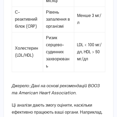
місяці
С-
Рівень
Менше 3 мг/
реактивний
запалення в
л
білок (CRP)
організмі
Ризик
серцево-
LDL < 100 мг/
Холестерин
судинних
дл, HDL > 50
(LDL/HDL)
захворюван
мг/дл
ь
Джерело: Дані на основі рекомендацій ВООЗ
та American Heart Association.
Ці аналізи дають змогу оцінити, наскільки
ефективно працюють ваші органи. Наприклад,