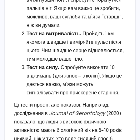
витягнувши ноги, і спробуйте торкнутися
пальців ніг. Якщо вам важко це зробити,
можливо, ваші суглоби та м’язи “старші”,
ніж ви думали.
Тест на витривалість.
Пройдіть 1 км
якомога швидше і виміряйте пульс після
цього. Чим швидше серце відновлюється,
тим молодше ваше тіло.
Тест на силу.
Спробуйте виконати 10
віджимань (для жінок — з колін). Якщо це
дається важко, м’язи можуть
сигналізувати про прискорене старіння.
Ці тести прості, але показові. Наприклад,
дослідження в
Journal of Gerontology
(2020)
показало, що люди з високою фізичною
активністю мають біологічний вік на 5–10 років
нижчий, ніж у тих, хто веде сидячий спосіб