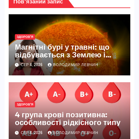
Пов’язаний запис
ЗДОРОВ'Я
Магнітні бурі у травні: що
відбувається з Землею і
нашим самопочуттям
СЕР 4, 2026
ВОЛОДИМИР ЛЕВЧИН
ЗДОРОВ'Я
4 група крові позитивна:
особливості рідкісного типу
СЕР 4, 2026
ВОЛОДИМИР ЛЕВЧИН