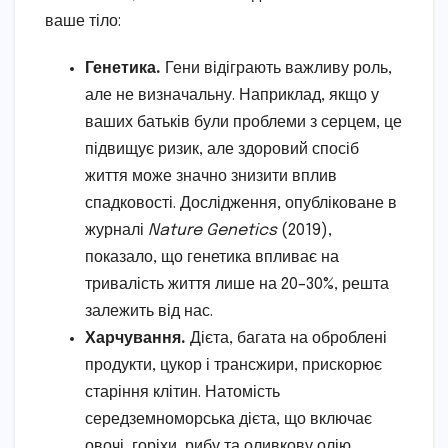
ваше тіло:
Генетика.
Гени відіграють важливу роль,
але не визначальну. Наприклад, якщо у
ваших батьків були проблеми з серцем, це
підвищує ризик, але здоровий спосіб
життя може значно знизити вплив
спадковості. Дослідження, опубліковане в
журналі
Nature Genetics
(2019),
показало, що генетика впливає на
тривалість життя лише на 20–30%, решта
залежить від нас.
Харчування.
Дієта, багата на оброблені
продукти, цукор і трансжири, прискорює
старіння клітин. Натомість
середземноморська дієта, що включає
овочі, горіхи, рибу та оливкову олію,