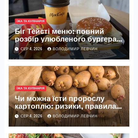
ЇЖА ТА КУЛІНАРІЯ
Біг Тейсті меню: повний
розбір улюбленого бургера
McDonald’s
СЕР 4, 2026
ВОЛОДИМИР ЛЕВЧИН
ЇЖА ТА КУЛІНАРІЯ
Чи можна їсти пророслу
картоплю: ризики, правила
та безпечні способи
СЕР 4, 2026
ВОЛОДИМИР ЛЕВЧИН