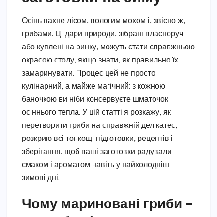
Осінь пахне лісом, вологим мохом і, звісно ж,
грибами. Ці дари природи, зібрані власноруч
або куплені на ринку, можуть стати справжньою
окрасою столу, якщо знати, як правильно їх
замаринувати. Процес цей не просто
кулінарний, а майже магічний: з кожною
баночкою ви ніби консервуєте шматочок
осіннього тепла. У цій статті я розкажу, як
перетворити гриби на справжній делікатес,
розкрию всі тонкощі підготовки, рецептів і
зберігання, щоб ваші заготовки радували
смаком і ароматом навіть у найхолодніші
зимові дні.
Чому мариновані гриби –