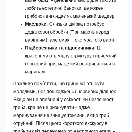
капелюшки – ідеальний вибір для тих, хто
любить естетичні баночки, де кожен
грибочок виглядає як маленький шедевр.
Маслюки.
Слизька шкірка потребує
додаткової обробки (її знімають перед
варінням), але смак і текстура того варті.
Підберезники та підосичники.
Ці
красені мають міцну структуру і приємний
горіховий присмак, який розкривається в
маринаді.
Важливо пам’ятати, що гриби мають бути
молодими, без пошкоджень і червивих ділянок.
Якщо ви не впевнені у свіжості чи безпечності
гриба, краще не ризикувати – адже
маринування не знищує токсини, якщо гриб
отруйний. Після цього короткого екскурсу в
грибний світ перейдемо до наступного етапу –