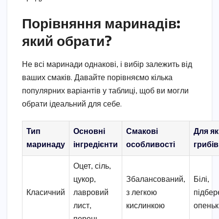
Порівняння маринадів:
який обрати?
Не всі маринади однакові, і вибір залежить від
ваших смаків. Давайте порівняємо кілька
популярних варіантів у таблиці, щоб ви могли
обрати ідеальний для себе.
Тип
Основні
Смакові
Для я
маринаду
інгредієнти
особливості
грибів
Оцет, сіль,
цукор,
Збалансований,
Білі,
Класичний
лавровий
з легкою
підбер
лист,
кислинкою
опеньк