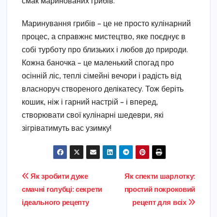
смак маринованих грибів.
Маринування грибів – це не просто кулінарний
процес, а справжнє мистецтво, яке поєднує в
собі турботу про близьких і любов до природи.
Кожна баночка – це маленький спогад про
осінній ліс, теплі сімейні вечори і радість від
власноруч створеного делікатесу. Тож беріть
кошик, ніж і гарний настрій – і вперед,
створювати свої кулінарні шедеври, які
зігріватимуть вас узимку!
Навігація
Як зробити дуже
Як спекти шарлотку:
смачні голубці: секрети
простий покроковий
записів
ідеального рецепту
рецепт для всіх