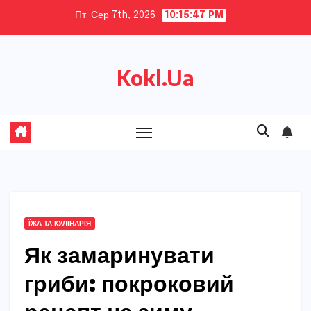
Skip
Пт. Сер 7th, 2026
10:15:48 PM
to
content
Kokl.Ua
ЇЖА ТА КУЛІНАРІЯ
Як замаринувати
гриби: покроковий