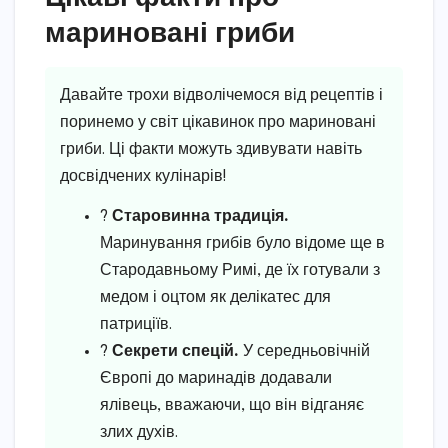
мариновані гриби
Давайте трохи відволічемося від рецептів і
поринемо у світ цікавинок про мариновані
гриби. Ці факти можуть здивувати навіть
досвідчених кулінарів!
?
Старовинна традиція.
Маринування грибів було відоме ще в
Стародавньому Римі, де їх готували з
медом і оцтом як делікатес для
патриціїв.
?
Секрети спецій.
У середньовічній
Європі до маринадів додавали
ялівець, вважаючи, що він відганяє
злих духів.