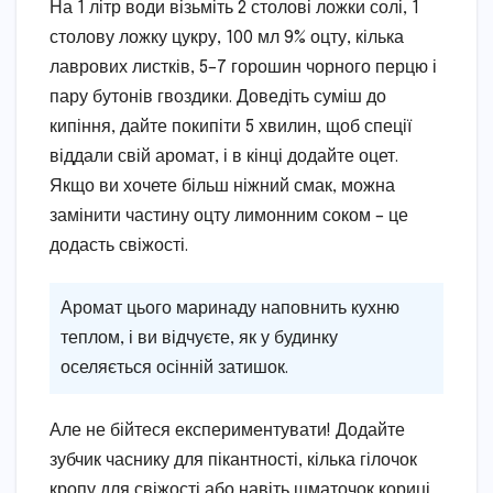
На 1 літр води візьміть 2 столові ложки солі, 1
столову ложку цукру, 100 мл 9% оцту, кілька
лаврових листків, 5–7 горошин чорного перцю і
пару бутонів гвоздики. Доведіть суміш до
кипіння, дайте покипіти 5 хвилин, щоб спеції
віддали свій аромат, і в кінці додайте оцет.
Якщо ви хочете більш ніжний смак, можна
замінити частину оцту лимонним соком – це
додасть свіжості.
Аромат цього маринаду наповнить кухню
теплом, і ви відчуєте, як у будинку
оселяється осінній затишок.
Але не бійтеся експериментувати! Додайте
зубчик часнику для пікантності, кілька гілочок
кропу для свіжості або навіть шматочок кориці