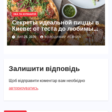
ЇЖА ТА КУЛІНАРІЯ
Секреты идеальной пиццы в
Киеве: от теста до любимых
начинок
ЛИП 26, 2026
ВОЛОДИМИР ЛЕВЧИН
Залишити відповідь
Щоб відправити коментар вам необхідно
авторизуватись
.