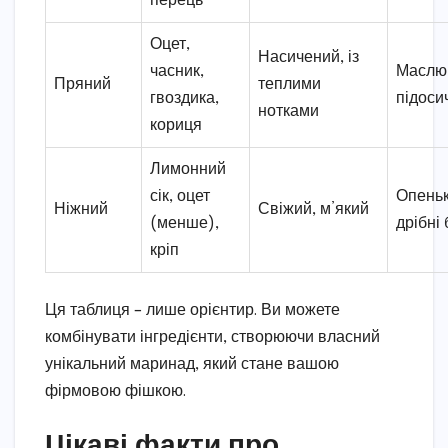
перець
Оцет,
Насичений, із
часник,
Маслю
Пряний
теплими
гвоздика,
підоси
нотками
кориця
Лимонний
сік, оцет
Опеньк
Ніжний
Свіжий, м’який
(менше),
дрібні 
кріп
Ця таблиця – лише орієнтир. Ви можете
комбінувати інгредієнти, створюючи власний
унікальний маринад, який стане вашою
фірмовою фішкою.
Цікаві факти про