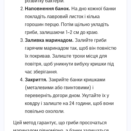
розвитку бактерій.
Наповнення банок.
На дно кожної банки
покладіть лавровий листок і кілька
горошин перцю. Потім щільно укладіть
гриби, залишаючи 1–2 см до краю.
Заливка маринадом.
Залийте гриби
гарячим маринадом так, щоб він повністю
їх покривав. Залиште трохи місця для
повітря, щоб уникнути вибуху кришки під
час зберігання.
Закриття.
Закрийте банки кришками
(металевими або гвинтовими) і
переверніть догори дном. Укутайте їх у
ковдру і залиште на 24 години, щоб вони
повільно охололи.
Цей метод гарантує, що гриби просочаться
маринадом рівномірно, а банки залишаться