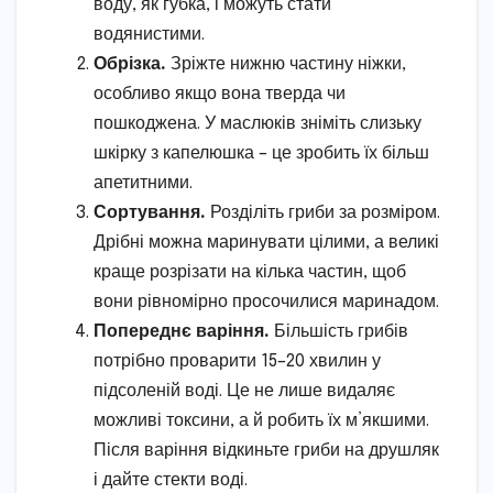
воду, як губка, і можуть стати
водянистими.
Обрізка.
Зріжте нижню частину ніжки,
особливо якщо вона тверда чи
пошкоджена. У маслюків зніміть слизьку
шкірку з капелюшка – це зробить їх більш
апетитними.
Сортування.
Розділіть гриби за розміром.
Дрібні можна маринувати цілими, а великі
краще розрізати на кілька частин, щоб
вони рівномірно просочилися маринадом.
Попереднє варіння.
Більшість грибів
потрібно проварити 15–20 хвилин у
підсоленій воді. Це не лише видаляє
можливі токсини, а й робить їх м’якшими.
Після варіння відкиньте гриби на друшляк
і дайте стекти воді.