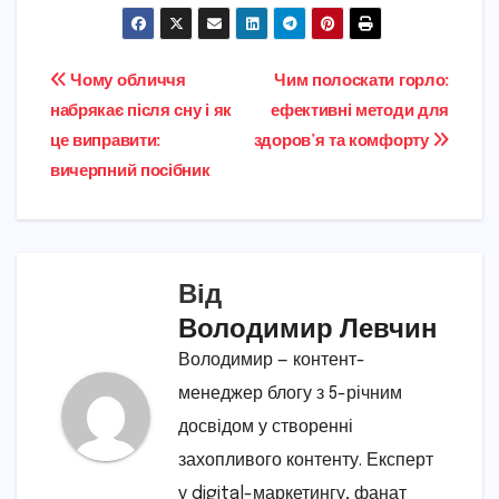
Навігація
Чому обличчя
Чим полоскати горло:
набрякає після сну і як
ефективні методи для
записів
це виправити:
здоров’я та комфорту
вичерпний посібник
Від
Володимир Левчин
Володимир — контент-
менеджер блогу з 5-річним
досвідом у створенні
захопливого контенту. Експерт
у digital-маркетингу, фанат