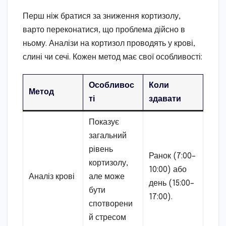
Перш ніж братися за зниження кортизолу,
варто переконатися, що проблема дійсно в
ньому. Аналізи на кортизол проводять у крові,
слині чи сечі. Кожен метод має свої особливості:
Особливос
Коли
Метод
ті
здавати
Показує
загальний
рівень
Ранок (7:00–
кортизолу,
10:00) або
Аналіз крові
але може
день (15:00–
бути
17:00).
спотворени
й стресом