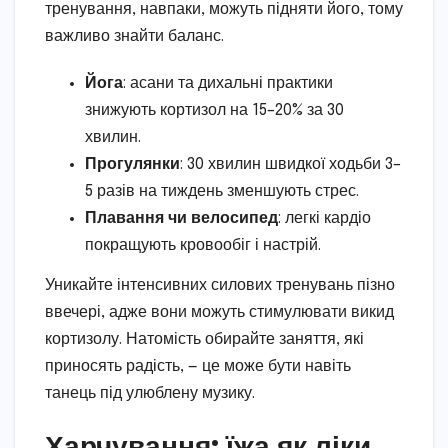
тренування, навпаки, можуть підняти його, тому
важливо знайти баланс.
Йога
: асани та дихальні практики
знижують кортизол на 15–20% за 30
хвилин.
Прогулянки
: 30 хвилин швидкої ходьби 3–
5 разів на тиждень зменшують стрес.
Плавання чи велосипед
: легкі кардіо
покращують кровообіг і настрій.
Уникайте інтенсивних силових тренувань пізно
ввечері, адже вони можуть стимулювати викид
кортизолу. Натомість обирайте заняття, які
приносять радість, — це може бути навіть
танець під улюблену музику.
Харчування: їжа як ліки