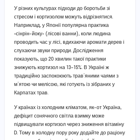
У різних культурах підходи до боротьби зі
стресом і кортизолом можуть відрізнятися.
Наприклад, у Японії популярна практика
«сінрін-йоку» (лісові ванни), коли людина
проводить час у лісі, вдихаючи аромати дерев і
слухаючи звуки природи. Дослідження
показують, що 20 хвилин такої практики
знижують кортизол на 13–15%. В Україні ж
традиційно заспокоюють трав’яними чаями з
м’ятою чи мелісою, які готують із зібраних у
Карпатах трав.
У країнах із холодним кліматом, як-от Україна,
дефіцит сонячного світла взимку може
підвищувати кортизол через зниження вітаміну
D. Тому в холодну пору року додайте до раціону