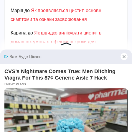
Марiя
до
Як проявляється цистит: основні
симптоми та ознаки захворювання
Карина
до
Як швидко вилікувати цистит в
домашніх умовах: ефективні кроки для
полегшення
Ганна
до
Від чого з’являється пісок у нирках:
головні причини та ризики
Карина
до
Як лікувати пієлонефрит в домашніх
умовах: вичерпний посібник
Авто та мототехніка