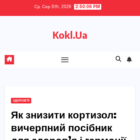
Skip
Ср. Сер 5th, 2026
2:50:07 PM
to
content
Kokl.Ua
ЗДОРОВ'Я
Як знизити кортизол:
вичерпний посібник