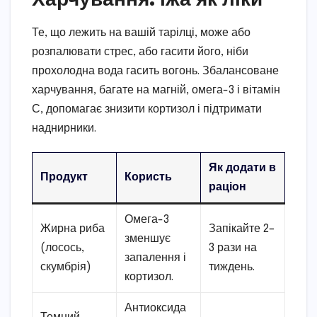
Те, що лежить на вашій тарілці, може або
розпалювати стрес, або гасити його, ніби
прохолодна вода гасить вогонь. Збалансоване
харчування, багате на магній, омега-3 і вітамін
С, допомагає знизити кортизол і підтримати
наднирники.
Як додати в
Продукт
Користь
раціон
Омега-3
Жирна риба
Запікайте 2–
зменшує
(лосось,
3 рази на
запалення і
скумбрія)
тиждень.
кортизол.
Антиоксида