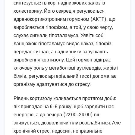
синтезується в корі надниркових залоз із
холестерину. Його секреція регулюється
адренокортикотропним гормоном (АКТГ), що
виробляється гіпофізом, а той, у свою чергу,
слухає сигнали гіпоталамуса. Уявіть собі
ланцюжок: гіпоталамус видає наказ, гіпофіз
передає сигнал, а наднирники запускають
вироблення кортизолу. Цей гормон відіграє
ключову роль у метаболізмі вуглеводів, жирів і
білків, регулює артеріальний тиск і допомагає
організму адаптуватися до стресу.
Рівень кортизолу коливається протягом доби:
пік припадає на 6–8 ранку, щоб зарядити нас
енергією, а до вечора (22:00–24:00) він
знижується, дозволяючи тілу розслабитися. Але
хронічний стрес, недосип, неправильне