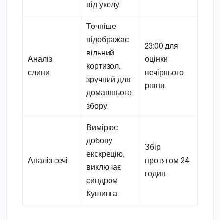
від уколу.
Точніше
відображає
23:00 для
вільний
Аналіз
оцінки
кортизол,
слини
вечірнього
зручний для
рівня.
домашнього
збору.
Вимірює
добову
Збір
екскрецію,
Аналіз сечі
протягом 24
виключає
годин.
синдром
Кушинга.