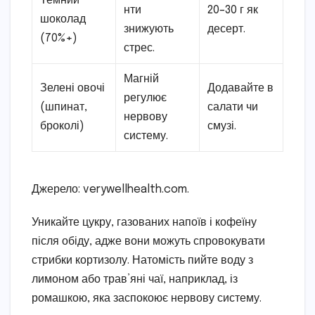
Темний
нти
20–30 г як
шоколад
знижують
десерт.
(70%+)
стрес.
Магній
Зелені овочі
Додавайте в
регулює
(шпинат,
салати чи
нервову
броколі)
смузі.
систему.
Джерело: verywellhealth.com.
Уникайте цукру, газованих напоїв і кофеїну
після обіду, адже вони можуть спровокувати
стрибки кортизолу. Натомість пийте воду з
лимоном або трав’яні чаї, наприклад, із
ромашкою, яка заспокоює нервову систему.