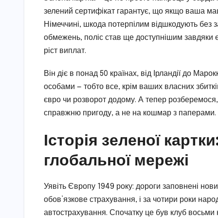
зелений сертифікат гарантує, що якщо ваша ма
Німеччині, шкода потерпілим відшкодують без за
обмежень, поліс став ще доступнішим завдяки 
ріст виплат.
Він діє в понад 50 країнах, від Ірландії до Маро
особами — тобто все, крім ваших власних збиткі
євро чи розворот додому. А тепер розберемося,
справжню пригоду, а не на кошмар з паперами.
Історія зеленої картк
глобальної мережі
Уявіть Європу 1949 року: дороги заповнені нов
обов’язкове страхування, і за чотири роки нар
автострахування. Спочатку це був клуб восьми кр