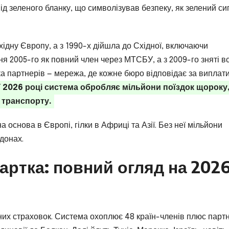
ід зеленого бланку, що символізував безпеку, як зелений си
ідну Європу, а з 1990-х дійшла до Східної, включаючи
ня 2005-го як повний член через МТСБУ, а з 2009-го зняті вс
ка партнерів — мережа, де кожне бюро відповідає за виплати
 2026 році система обробляє мільйони поїздок щороку
 транспорту.
а основа в Європі, гілки в Африці та Азії. Без неї мільйони
донах.
картка: повний огляд на 202
ьних страховок. Система охоплює 48 країн-членів плюс парт