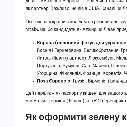
де діє тимчасово. Європа — серцевина: від Сканд
як партнер. Важливо: не діє в США, Канаді чи Ла
Ось ключові країни з поділом на регіони для зр
mtsbu.ua, бо кандидати як Алжир чи Ліван при
Європа (основний фокус для українців
Боснія і Герцеговина, Великобритания, Греці
Литва, Ліван (партнер), Люксембург, Маль
Португалія, Румунія, Сан-Марино, Північн
Угорщина, Фінляндія, Франція, Хорватія, Ч
Поза Європою:
Грузія, Вірменія (кандидат
Цей перелік — як паспорт у кишені для вашого а
мінімальні терміни (15 днів), а в ЄС перевіряют
Як оформити зелену ка