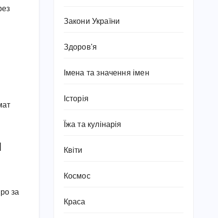
рез
Закони України
Здоров'я
Імена та значення імен
Історія
мат
Їжа та кулінарія
и
Квіти
Космос
ро за
Краса