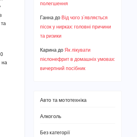
полегшення
у
в
Ганна
до
Від чого з’являється
 та
пісок у нирках: головні причини
та ризики
Карина
до
Як лікувати
00
пієлонефрит в домашніх умовах:
 на
вичерпний посібник
Авто та мототехніка
Алкоголь
Без категорії