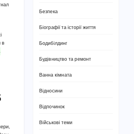
гнал
Безпека
Біографії та історії життя
і
 в
Бодибілдинг
,
Будівництво та ремонт
Ванна кімната
Відносини
6
Відпочинок
Військові теми
нери,