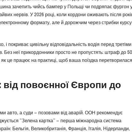
шина зачепить чийсь бампер у Польщі чи подряпає фургон 
йвих нервів. У 2026 році, коли кордони оживають після рокі
електронному формату, але й дорожчим через стрибки курсу
кко, і покриває цивільну відповідальність водія перед третіми
в. Без неї прикордонники просто не пропустять: штраф до 5
 як це працює на практиці, щоб ваша поїздка перетворилася
и: від повоєнної Європи до
ими авто, а суди — позовами від аварій. ООН рекомендує
оджується “Зелена картка” — перша міжнародна система
аїн: Бельгія, Великобританія, Франція, Італія, Нідерланди,