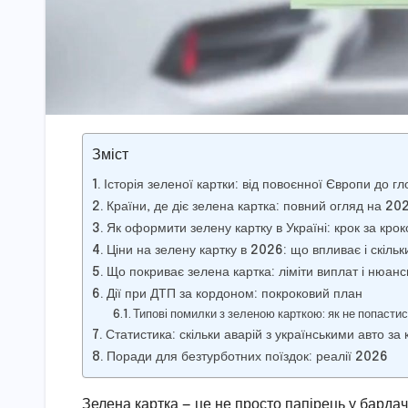
Зміст
Історія зеленої картки: від повоєнної Європи до г
Країни, де діє зелена картка: повний огляд на 202
Як оформити зелену картку в Україні: крок за кро
Ціни на зелену картку в 2026: що впливає і скільк
Що покриває зелена картка: ліміти виплат і нюанс
Дії при ДТП за кордоном: покроковий план
Типові помилки з зеленою карткою: як не попасти
Статистика: скільки аварій з українськими авто за
Поради для безтурботних поїздок: реалії 2026
Зелена картка — це не просто папірець у бардач