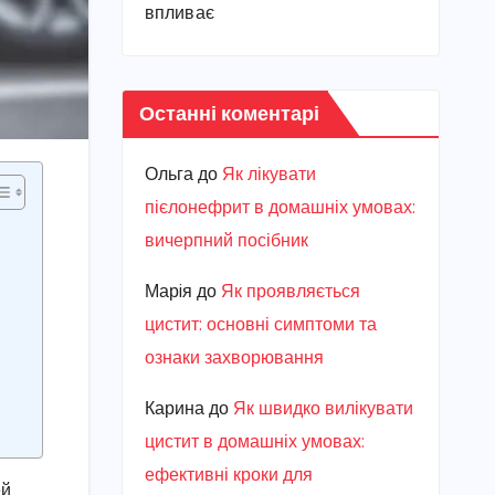
впливає
Останні коментарі
Ольга
до
Як лікувати
пієлонефрит в домашніх умовах:
вичерпний посібник
Марiя
до
Як проявляється
цистит: основні симптоми та
ознаки захворювання
Карина
до
Як швидко вилікувати
цистит в домашніх умовах:
ефективні кроки для
ей