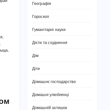
 Іран
Географія
Гороскоп
Гуманітарні науки
я,
Дієти та схуднення
,
льща,
Дім
Діти
Домашнє господарство
Домашні улюбленці
ком
Домашній затишок