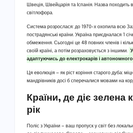
Швеція, Швейцарія та Іспанія. Назва походить в
світлофора.
Система розрослася: до 1970-х охопила всю Зах
пострадянські країни. Україна приєдналася 1 січ
обмеження. Сьогодні це 48 повних членів і кіль
своїй країні, а потім розраховується з іншими.
У
адаптуючись до електрокарів і автономного
Ця еволюція — як ріст коріння старого дуба: міцн
мандрівників досі б сперечалися мовами на кор
Країни, де діє зелена 
рік
Поліс з України — ваш пропуск у світ без локал