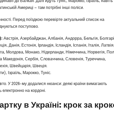
инавії до Балкан. Далі йдуть Туніс, Марокко, Ізраїль, навіть
тинській Америці — там потрібні інші поліси.
учності. Перед поїздкою перевірте актуальний список на
єднуються поступово.
):
Австрія, Азербайджан, Албанія, Андорра, Бельгія, Болгарі
я, Данія, Естонія, Ірландія, Ісландія, Іспанія, Італія, Латвія
та, Молдова, Монако, Нідерланди, Німеччина, Норвегія, По
а Македонія, Сербія, Словаччина, Словенія, Туреччина,
ехія, Швейцарія, Швеція.
и), Ізраїль, Марокко, Туніс.
вто. У 2026-му додалися нюанси: деякі країни вимагають
ь електронно на кордоні.
ртку в Україні: крок за кро