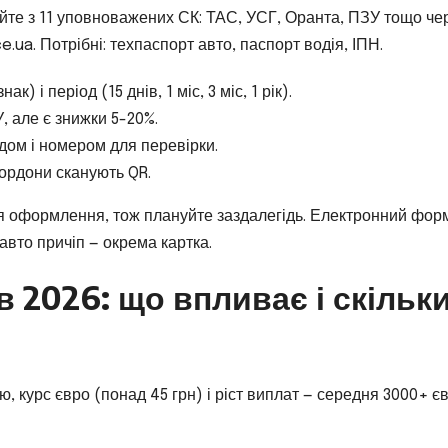
айте з 11 уповноважених СК: ТАС, УСГ, Оранта, ПЗУ тощо че
e.ua. Потрібні: техпаспорт авто, паспорт водія, ІПН.
к) і період (15 днів, 1 міс, 3 міс, 1 рік).
 але є знижки 5-20%.
дом і номером для перевірки.
ордони сканують QR.
ісля оформлення, тож плануйте заздалегідь. Електронний фор
авто причіп — окрема картка.
в 2026: що впливає і скільк
 курс євро (понад 45 грн) і ріст виплат — середня 3000+ єв