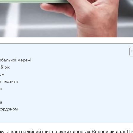
лобальної мережі
6 рік
ком
и платити
и
ся
 кордоном
ку, а ваш надійний щит на чужих дорогах Європи чи далі. Ц