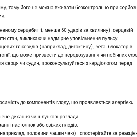
ему, тому його не можна вживати безконтрольно при серйоз
ми.
неному серцебитті, менше 60 ударів за хвилину), серцевій
ити стан, викликаючи надмірне уповільнення пульсу.
цевих глікозидів (наприклад, дигоксину), бета-блокаторів,
ертонії, що може призвести до передозування чи побічних ефе
я серця чи судин, проконсультуйтеся з кардіологом перед
симість до компонентів глоду, що проявляється алергією.
нене дихання чи шлункові розлади.
анні настоянок або свіжих плодів.
(наприклад, половини чашки чаю) і спостерігайте за реакціє