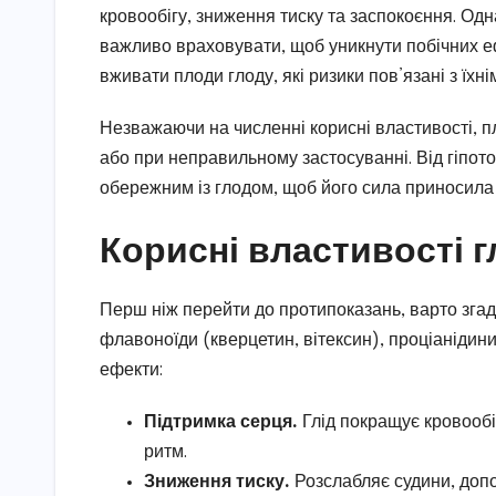
кровообігу, зниження тиску та заспокоєння. Однак
важливо враховувати, щоб уникнути побічних еф
вживати плоди глоду, які ризики пов’язані з їхн
Незважаючи на численні корисні властивості, 
або при неправильному застосуванні. Від гіпото
обережним із глодом, щоб його сила приносила
Корисні властивості г
Перш ніж перейти до протипоказань, варто згада
флавоноїди (кверцетин, вітексин), проціанідини,
ефекти:
Підтримка серця.
Глід покращує кровообі
ритм.
Зниження тиску.
Розслабляє судини, допо