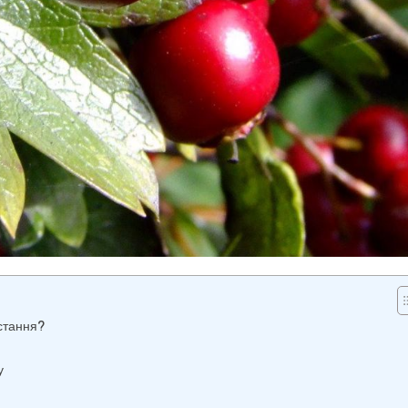
стання?
у