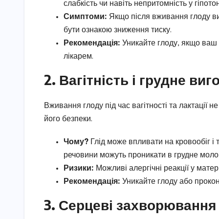
слабкість чи навіть непритомність у гіпотон
Симптоми:
Якщо після вживання глоду ви 
бути ознакою зниження тиску.
Рекомендація:
Уникайте глоду, якщо ваш т
лікарем.
2. Вагітність і грудне ви
Вживання глоду під час вагітності та лактації 
його безпеки.
Чому?
Глід може впливати на кровообіг і 
речовини можуть проникати в грудне моло
Ризики:
Можливі алергічні реакції у матер
Рекомендація:
Уникайте глоду або прокон
3. Серцеві захворювання