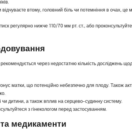
іків.
відчуваєте втому, головний біль чи потемніння в очах, це 
иск регулярно нижче 110/70 мм рт. ст., або проконсультуйте
годовування
не рекомендується через недостатню кількість досліджень що
тонус матки, що потенційно небезпечно для плоду. Також акт
ко.
і чи дитини, а також вплив на серцево-судинну систему.
сультуйтеся з гінекологом перед застосуванням.
 та медикаменти