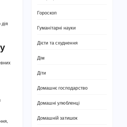
Гороскоп
 дія
Гуманітарні науки
Дієти та схуднення
ду
Дім
евних
Діти
Домашнє господарство
м
Домашні улюбленці
Домашній затишок
ння,