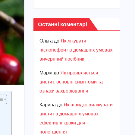
Останні коментарі
Ольга
до
Як лікувати
пієлонефрит в домашніх умовах:
вичерпний посібник
Марiя
до
Як проявляється
цистит: основні симптоми та
ознаки захворювання
Карина
до
Як швидко вилікувати
цистит в домашніх умовах:
ефективні кроки для
полегшення