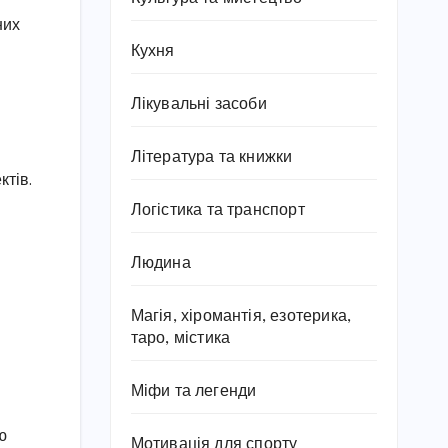
них
Кухня
Лікувальні засоби
Література та книжки
ктів.
Логістика та транспорт
Людина
Магія, хіромантія, езотерика,
таро, містика
Міфи та легенди
ю
Мотивація для спорту