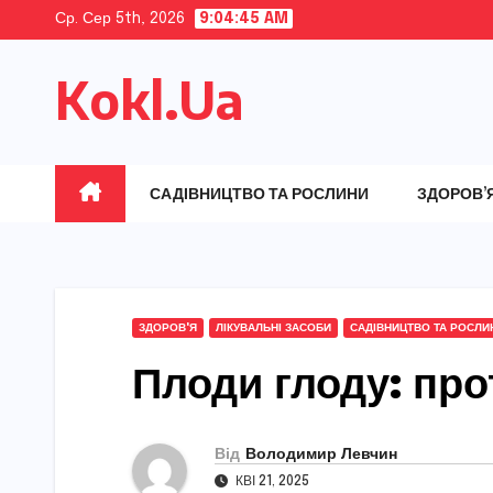
Skip
Ср. Сер 5th, 2026
9:04:47 AM
to
Kokl.Ua
content
САДІВНИЦТВО ТА РОСЛИНИ
ЗДОРОВ’
ЗДОРОВ'Я
ЛІКУВАЛЬНІ ЗАСОБИ
САДІВНИЦТВО ТА РОСЛИ
Плоди глоду: пр
Від
Володимир Левчин
КВІ 21, 2025