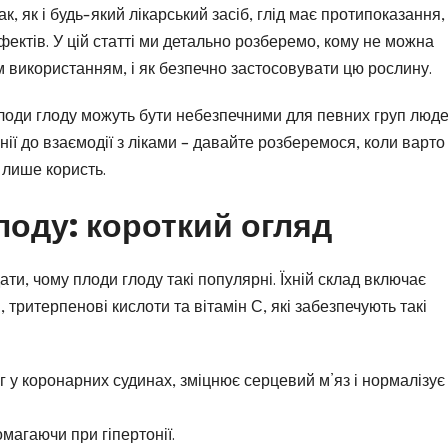
, як і будь-який лікарський засіб, глід має протипоказання, 
ектів. У цій статті ми детально розберемо, кому не можна
ім використанням, і як безпечно застосовувати цю рослину.
плоди глоду можуть бути небезпечними для певних груп люд
нії до взаємодії з ліками – давайте розберемося, коли варто
 лише користь.
лоду: короткий огляд
ти, чому плоди глоду такі популярні. Їхній склад включає
 тритерпенові кислоти та вітамін С, які забезпечують такі
г у коронарних судинах, зміцнює серцевий м’яз і нормалізує
магаючи при гіпертонії.