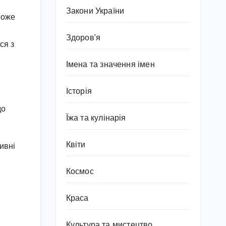
Закони України
може
Здоров'я
ся з
Імена та значення імен
Історія
до
Їжа та кулінарія
Квіти
ивні
Космос
Краса
Культура та мистецтво