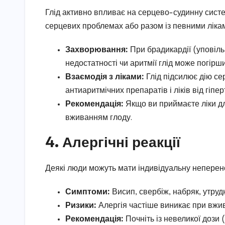
Глід активно впливає на серцево-судинну сист
серцевих проблемах або разом із певними ліка
Захворювання:
При брадикардії (уповіль
недостатності чи аритмії глід може погірш
Взаємодія з ліками:
Глід підсилює дію сер
антиаритмічних препаратів і ліків від гіп
Рекомендація:
Якщо ви приймаєте ліки дл
вживанням глоду.
4. Алергічні реакції
Деякі люди можуть мати індивідуальну неперено
Симптоми:
Висип, свербіж, набряк, утруд
Ризики:
Алергія частіше виникає при вжив
Рекомендація:
Почніть із невеликої дози 