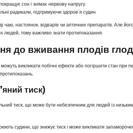
окращує сон і знімає нервову напругу.
льні радикали, підтримуючи здоров’я судин.
і чаю, настоянок, відварів чи аптечних препаратів. Але його
их людей, тому важливо знати протипоказання.
ня до вживання плодів гло
можуть викликати побічні ефекти або погіршити стан при п
 протипоказань.
в’яний тиск)
альний тиск, що може бути небезпечним для людей із низьки
юють судини, що знижує тиск і може викликати запамороче