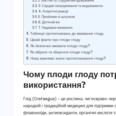
2. Вагітність і грудне вигодовування
3. Серцеві захворювання та медикаменти
4. Алергічні реакції
5. Проблеми зі шлунком
6. Дитячий вік
7. Надмірне вживання
Таблиця протипоказань до вживання глоду
Цікаві факти про плоди глоду
Як безпечно вживати плоди глоду?
Як зібрати та зберігати плоди глоду?
Чому важливо знати протипоказання глоду?
Чому плоди глоду по
використання?
Глід (Crataegus) – це рослина, чиї яскраво-чер
народній і традиційній медицині для підтримки с
флавоноїди, антиоксиданти, органічні кислоти 