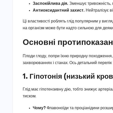
Заспокійлива дія.
Зменшує тривожність, п
Антиоксидантний захист.
Нейтралізує ві
Ці властивості роблять глід популярним у вигляд
на організм може бути надто сильною для деяк
Основні протипоказан
Плоди глоду, попри їхню природну походження, 
захворюваннях і станах. Ось детальний перелік
1. Гіпотонія (низький кро
Глід має гіпотензивну дію, тобто знижує артері
тиском.
Чому?
Флавоноїди та проціанідини розшир